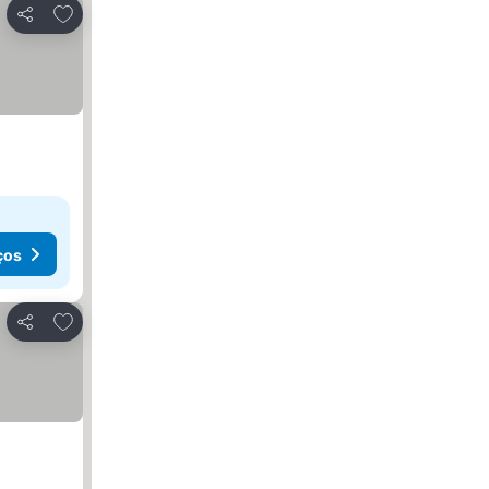
Adicionar aos favoritos
Partilhar
ços
Adicionar aos favoritos
Partilhar