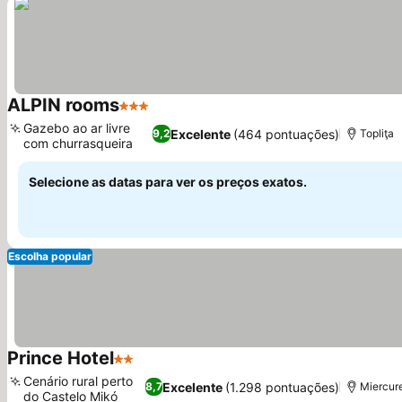
ALPIN rooms
3 Estrelas
Gazebo ao ar livre
Excelente
(464 pontuações)
9,2
Topliţa
com churrasqueira
Selecione as datas para ver os preços exatos.
Escolha popular
Prince Hotel
2 Estrelas
Cenário rural perto
Excelente
(1.298 pontuações)
8,7
Miercur
do Castelo Mikó