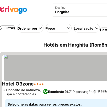
Destino
Filtros
Ordenar por
Preço
Localização
Hot
Hotéis em Harghita (Romên
Hotel O3zone
4 Estrelas
Conceito de natureza,
Excelente
(4.719 pontuações)
8,6
Băil
spa e conferências
Selecione as datas para ver os preços exatos.