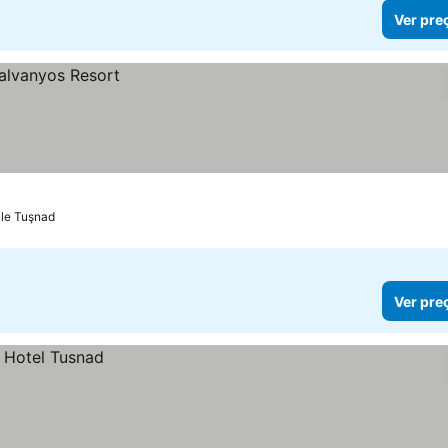
Ver pre
ile Tuşnad
Ver pre