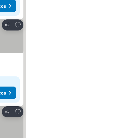
ços
Adicionar aos favoritos
Partilhar
ços
Adicionar aos favoritos
Partilhar