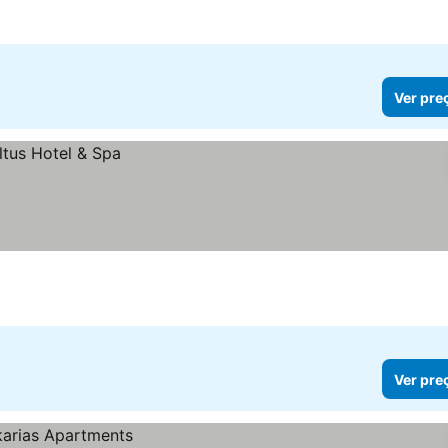
Ver pre
Ver pre