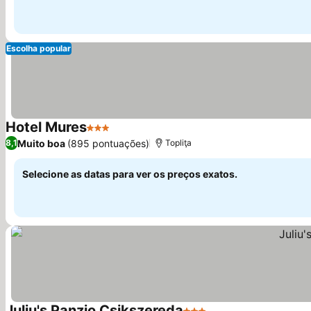
Escolha popular
Hotel Mures
3 Estrelas
Muito boa
(895 pontuações)
8,1
Topliţa
Selecione as datas para ver os preços exatos.
Juliu's Panzio Csikszereda