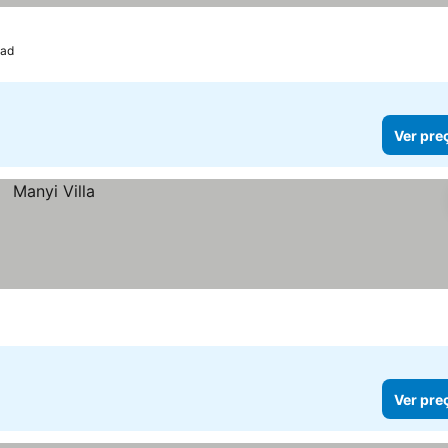
nad
Ver pre
Ver pre