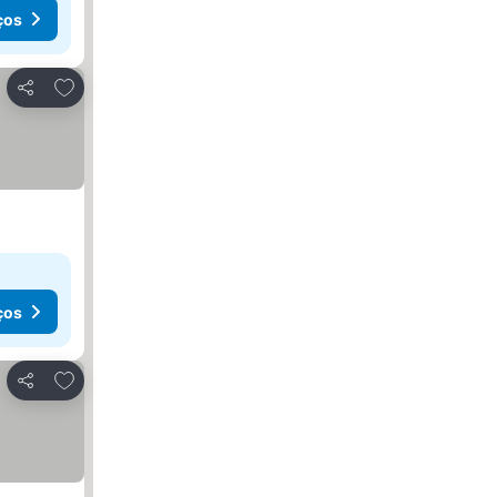
ços
Adicionar aos favoritos
Partilhar
ços
Adicionar aos favoritos
Partilhar