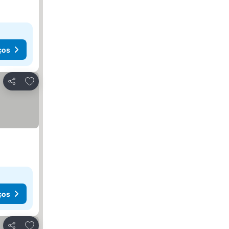
ços
Adicionar aos favoritos
Partilhar
ços
Adicionar aos favoritos