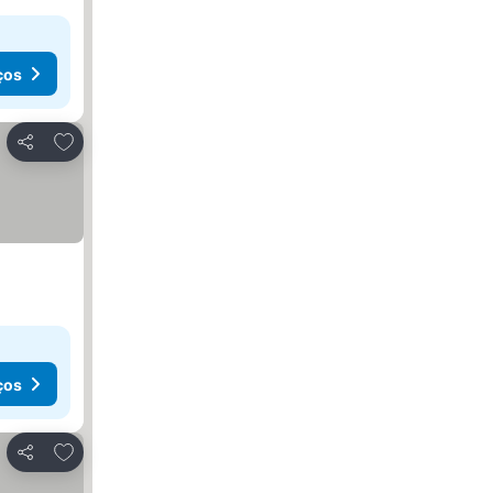
ços
Adicionar aos favoritos
Partilhar
ços
Adicionar aos favoritos
Partilhar