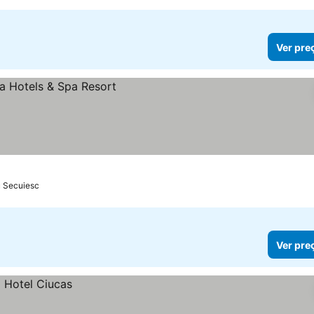
Ver pre
 Secuiesc
Ver pre