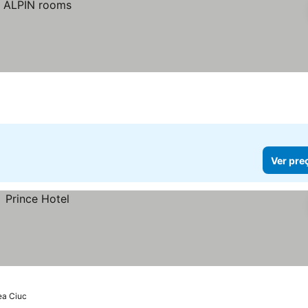
Ver pre
ea Ciuc