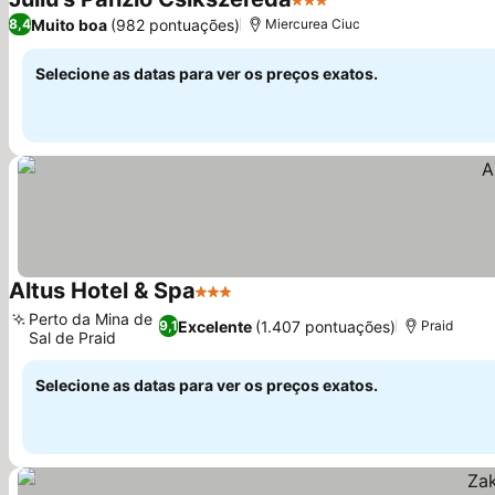
3 Estrelas
Muito boa
(982 pontuações)
8,4
Miercurea Ciuc
Selecione as datas para ver os preços exatos.
Altus Hotel & Spa
3 Estrelas
Perto da Mina de
Excelente
(1.407 pontuações)
9,1
Praid
Sal de Praid
Selecione as datas para ver os preços exatos.