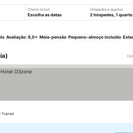
Check-in/out
Hóspedes e quartos
Escolha as datas
2 hóspedes, 1 quarto
éis
Avaliação: 8,0+
Meia-pensão
Pequeno-almoço incluído
Esta
ia)
Com
e Tuşnad