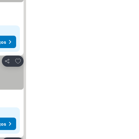
ços
Adicionar aos favoritos
Partilhar
ços