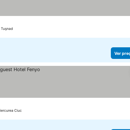
e Tuşnad
Ver pre
iercurea Ciuc