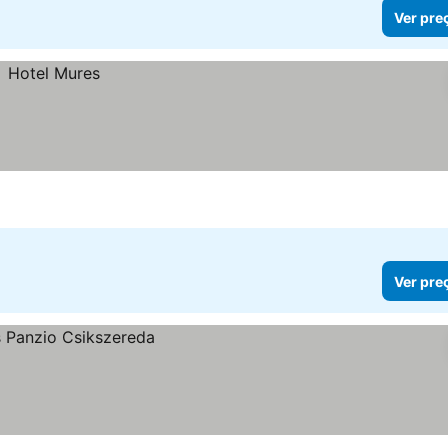
Ver pre
Ver pre