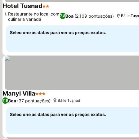
Hotel Tusnad
2 Estrelas
Restaurante no local com
Boa
(2.109 pontuações)
7,8
Băile Tuş
culinária variada
Selecione as datas para ver os preços exatos.
Manyi Villa
3 Estrelas
Boa
(37 pontuações)
7,9
Băile Tuşnad
Selecione as datas para ver os preços exatos.