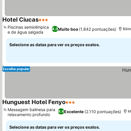
Hotel Ciucas
3 Estrelas
Piscinas semiolímpica
Muito boa
(1.842 pontuações)
8,0
Băil
e de água salgada
Selecione as datas para ver os preços exatos.
Escolha popular
Hunguest Hotel Fenyo
3 Estrelas
Massagem balinesa para
Excelente
(2.110 pontuações)
8,6
M
relaxamento profundo
Selecione as datas para ver os preços exatos.