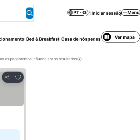
PT · €
Menu
Iniciar sessão
.
Ver mapa
cionamento
Bed & Breakfast
Casa de hóspedes
Casa/apartamento
o os pagamentos influenciam os resultados
Adicionar aos favoritos
Partilhar