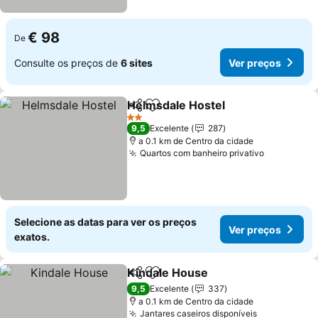
€ 98
De
Consulte os preços de
6 sites
Ver preços
Helmsdale Hostel
Partilhar
Adicionar aos favoritos
2 Estrelas
9,5
Excelente
287
a 0.1 km de Centro da cidade
Quartos com banheiro privativo
Selecione as datas para ver os preços
Ver preços
exatos.
Kindale House
Partilhar
Adicionar aos favoritos
9,5
Excelente
337
a 0.1 km de Centro da cidade
Jantares caseiros disponíveis