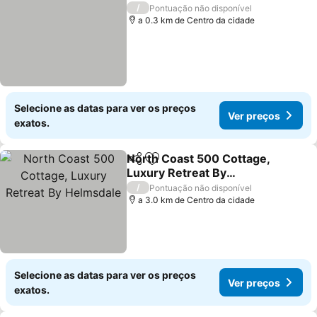
/
Pontuação não disponível
a 0.3 km de Centro da cidade
Selecione as datas para ver os preços
Ver preços
exatos.
North Coast 500 Cottage,
Partilhar
Adicionar aos favoritos
Luxury Retreat By
Helmsdale
/
Pontuação não disponível
a 3.0 km de Centro da cidade
Selecione as datas para ver os preços
Ver preços
exatos.