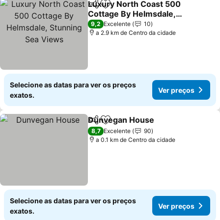
Luxury North Coast 500
Partilhar
Adicionar aos favoritos
Cottage By Helmsdale,
Stunning Sea Views
9,2
Excelente
10
a 2.9 km de Centro da cidade
Selecione as datas para ver os preços
Ver preços
exatos.
Dunvegan House
Partilhar
Adicionar aos favoritos
8,7
Excelente
90
a 0.1 km de Centro da cidade
Selecione as datas para ver os preços
Ver preços
exatos.