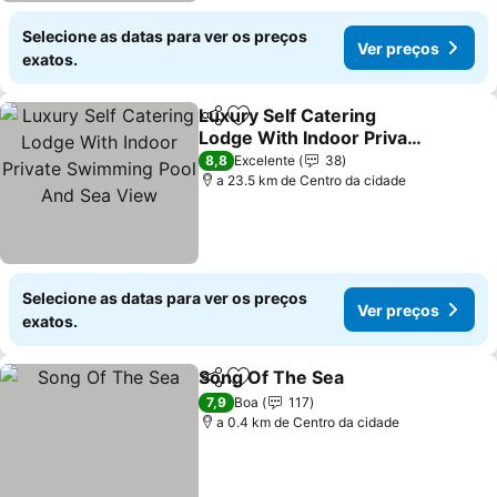
Selecione as datas para ver os preços
Ver preços
exatos.
Luxury Self Catering
Partilhar
Adicionar aos favoritos
Lodge With Indoor Private
Swimming Pool And Sea
8,8
Excelente
38
View
a 23.5 km de Centro da cidade
Selecione as datas para ver os preços
Ver preços
exatos.
Song Of The Sea
Partilhar
Adicionar aos favoritos
7,9
Boa
117
a 0.4 km de Centro da cidade