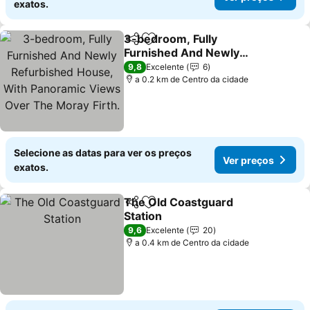
exatos.
3-bedroom, Fully
Partilhar
Adicionar aos favoritos
Furnished And Newly
Refurbished House, With
9,8
Excelente
6
Panoramic Views Over
a 0.2 km de Centro da cidade
The Moray Firth.
Selecione as datas para ver os preços
Ver preços
exatos.
The Old Coastguard
Partilhar
Adicionar aos favoritos
Station
9,6
Excelente
20
a 0.4 km de Centro da cidade