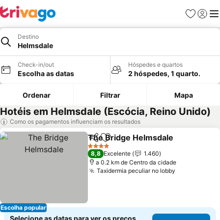
Favoritos
Iniciar
Me
Destino
Helmsdale
Check-in/out
Hóspedes e quartos
Escolha as datas
2 hóspedes, 1 quarto.
Ordenar
Filtrar
Mapa
Hotéis em Helmsdale (Escócia, Reino Unido)
Como os pagamentos influenciam os resultados
The Bridge Helmsdale
Partilhar
Adicionar aos favoritos
4 Estrelas
8,8
Excelente
1.460
a 0.2 km de Centro da cidade
Taxidermia peculiar no lobby
Escolha popular
Selecione as datas para ver os preços