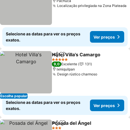
Pachuca
Localização privilegiada na Zona Plateada
Selecione as datas para ver os preços
Ver preços
exatos.
Hotel Villa's Camargo
Partilhar
Adicionar aos favoritos
5 Estrelas
9,0
Excelente
131
Ixmiquilpan
Design rústico charmoso
Escolha popular
Selecione as datas para ver os preços
Ver preços
exatos.
Posada del Ángel
Partilhar
Adicionar aos favoritos