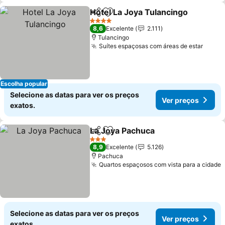
Hotel La Joya Tulancingo
Partilhar
Adicionar aos favoritos
4 Estrelas
8,6
Excelente
2.111
Tulancingo
Suítes espaçosas com áreas de estar
Escolha popular
Selecione as datas para ver os preços
Ver preços
exatos.
La Joya Pachuca
Partilhar
Adicionar aos favoritos
3 Estrelas
8,9
Excelente
5.126
Pachuca
Quartos espaçosos com vista para a cidade
Selecione as datas para ver os preços
Ver preços
exatos.