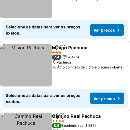
Selecione as datas para ver os preços
Ver preços
exatos.
Mision Pachuca
Partilhar
Adicionar aos favoritos
3 Estrelas
7,4
4.475
Pachuca
Átrio com teto de vidro e piscina coberta
Selecione as datas para ver os preços
Ver preços
exatos.
Camino Real Pachuca
Partilhar
Adicionar aos favoritos
4 Estrelas
8,5
Excelente
4.236