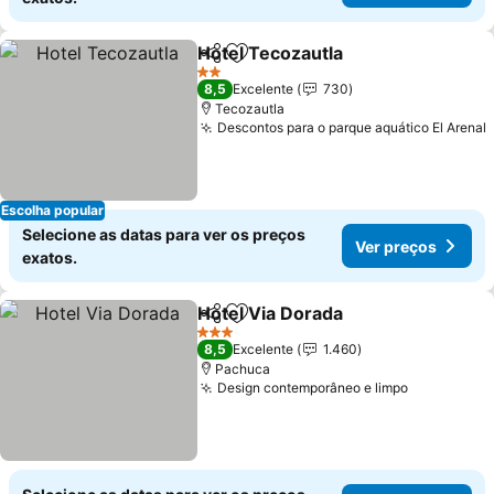
Hotel Tecozautla
Partilhar
Adicionar aos favoritos
2 Estrelas
8,5
Excelente
730
Tecozautla
Descontos para o parque aquático El Arenal
Escolha popular
Selecione as datas para ver os preços
Ver preços
exatos.
Hotel Via Dorada
Partilhar
Adicionar aos favoritos
3 Estrelas
8,5
Excelente
1.460
Pachuca
Design contemporâneo e limpo