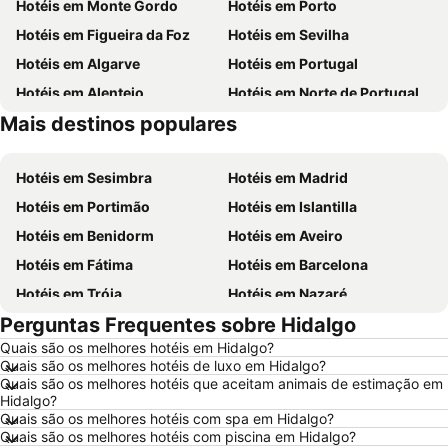
Hotéis em Monte Gordo
Hotéis em Porto
Hotéis em Figueira da Foz
Hotéis em Sevilha
Hotéis em Algarve
Hotéis em Portugal
Hotéis em Alentejo
Hotéis em Norte de Portugal
Mais destinos populares
Hotéis em Madeira
Hotéis em Espanha
Hotéis em Sesimbra
Hotéis em Madrid
Hotéis em Portimão
Hotéis em Islantilla
Hotéis em Benidorm
Hotéis em Aveiro
Hotéis em Fátima
Hotéis em Barcelona
Hotéis em Tróia
Hotéis em Nazaré
Perguntas Frequentes sobre Hidalgo
Hotéis em Évora
Hotéis em Peniche
Quais são os melhores hotéis em Hidalgo?
Hotéis em Porto Santo
Hotéis em Isla Canela
Quais são os melhores hotéis de luxo em Hidalgo?
Hotéis em Sangenjo
Hotéis em Vila Nova de Milfontes
Quais são os melhores hotéis que aceitam animais de estimação em
Hidalgo?
Hotéis em Vilamoura
Hotéis em Vigo
Quais são os melhores hotéis com spa em Hidalgo?
Quais são os melhores hotéis com piscina em Hidalgo?
Hotéis em Roma
Hotéis em Centro de Portugal