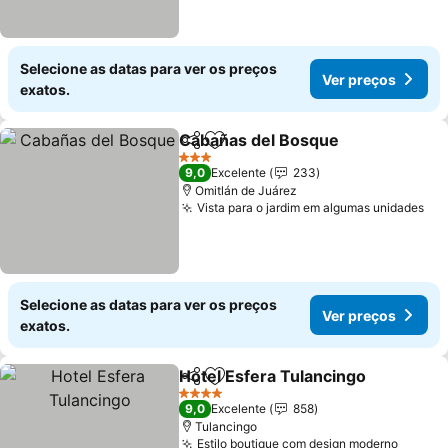
Selecione as datas para ver os preços
Ver preços
exatos.
Cabañas del Bosque
Partilhar
Adicionar aos favoritos
3 Estrelas
9,0
Excelente
233
Omitlán de Juárez
Vista para o jardim em algumas unidades
Selecione as datas para ver os preços
Ver preços
exatos.
Hotel Esfera Tulancingo
Partilhar
Adicionar aos favoritos
4 Estrelas
9,0
Excelente
858
Tulancingo
Estilo boutique com design moderno