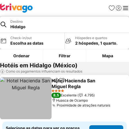
Favoritos
Iniciar
Me
Destino
Hidalgo
Check-in/out
Hóspedes e quartos
Escolha as datas
2 hóspedes, 1 quarto.
Ordenar
Filtrar
Mapa
Hotéis em Hidalgo (México)
Como os pagamentos influenciam os resultados
Hotel Hacienda San
Partilhar
Adicionar aos favoritos
Miguel Regla
4 Estrelas
8,5
Excelente
4.795
Huasca de Ocampo
Proximidade de atrações naturais
Selecione as datas para ver os preços