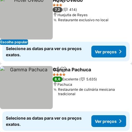
Hotel Oviedo
Partilhar
Adicionar aos favoritos
3 Estrelas
7,2
414
Huejutla de Reyes
Restaurante exclusivo no local
Escolha popular
Selecione as datas para ver os preços
Ver preços
exatos.
Gamma Pachuca
Partilhar
Adicionar aos favoritos
4 Estrelas
8,6
Excelente
5.635
Pachuca
Restaurante de culinária mexicana
tradicional
Selecione as datas para ver os preços
Ver preços
exatos.