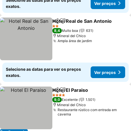
Selecione as datas para ver os preços
Ver preços
exatos.
Hotel Real de San Antonio
Partilhar
Adicionar aos favoritos
2 Estrelas
8,4
Muito boa
631
Mineral del Chico
Ampla área de jardim
Selecione as datas para ver os preços
Ver preços
exatos.
Hotel El Paraiso
Partilhar
Adicionar aos favoritos
4 Estrelas
9,0
Excelente
1.501
Mineral del Chico
Restaurante rústico com entrada em
caverna