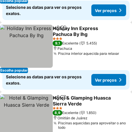
Escolha popular
Selecione as datas para ver os preços
Ver preços
exatos.
Holiday Inn Express
Partilhar
Adicionar aos favoritos
Pachuca By Ihg
3 Estrelas
9,1
Excelente
5.455
Pachuca
Piscina interior aquecida para relaxar
Escolha popular
Selecione as datas para ver os preços
Ver preços
exatos.
Hotel & Glamping Huasca
Partilhar
Adicionar aos favoritos
Sierra Verde
3 Estrelas
8,9
Excelente
1.850
Omitlán de Juárez
Piscinas aquecidas para aproveitar o ano
todo