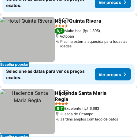
Ver preços
exatos.
Hotel Quinta Rivera
Partilhar
Adicionar aos favoritos
4 Estrelas
8,2
Muito boa
1.895
Actopan
Piscina externa aquecida para todas as
idades
Escolha popular
Selecione as datas para ver os preços
Ver preços
exatos.
Hacienda Santa Maria
Partilhar
Adicionar aos favoritos
Regla
4 Estrelas
8,7
Excelente
6.663
Huasca de Ocampo
Jardins amplos com lago de patos
Escolha popular