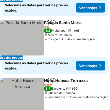
Selecione as datas para ver os preços
Ver preços
exatos.
Posada Santa Maria
Partilhar
Adicionar aos favoritos
2 Estrelas
8,1
Muito boa
1.098
Mineral del Chico
Design único de cabana triangular
Escolha popular
Selecione as datas para ver os preços
Ver preços
exatos.
Hotel Huasca Terrazza
Partilhar
Adicionar aos favoritos
3 Estrelas
8,7
Excelente
660
Huasca de Ocampo
Restaurante no local com sabores da região