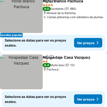
Hotel Blanco Pachuca
Partilhar
Adicionar aos favoritos
4 Estrelas
9,0
Excelente
980
Mineral de la Reforma
Camas pillowtop com edredons de plumas
Escolha popular
Selecione as datas para ver os preços
Ver preços
exatos.
Hospedaje Casa Vazquez
Partilhar
Adicionar aos favoritos
2 Estrelas
8,4
Muito boa
10
Pachuca
Selecione as datas para ver os preços
Ver preços
exatos.