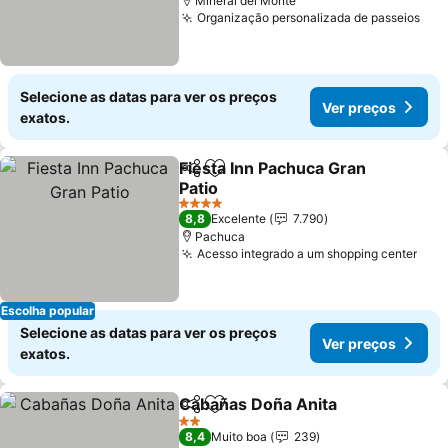
Mineral del Monte
Organização personalizada de passeios
Selecione as datas para ver os preços
Ver preços
exatos.
Fiesta Inn Pachuca Gran
Partilhar
Adicionar aos favoritos
Patio
4 Estrelas
8,8
Excelente
7.790
Pachuca
Acesso integrado a um shopping center
Escolha popular
Selecione as datas para ver os preços
Ver preços
exatos.
Cabañas Doña Anita
Partilhar
Adicionar aos favoritos
2 Estrelas
8,4
Muito boa
239