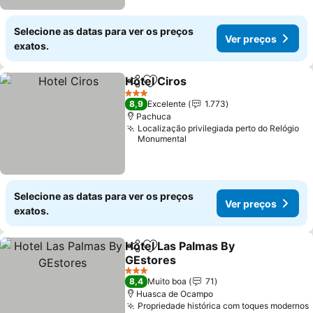
Selecione as datas para ver os preços
Ver preços
exatos.
Hotel Ciros
Partilhar
Adicionar aos favoritos
3 Estrelas
8,9
Excelente
1.773
Pachuca
Localização privilegiada perto do Relógio
Monumental
Selecione as datas para ver os preços
Ver preços
exatos.
Hotel Las Palmas By
Partilhar
Adicionar aos favoritos
GEstores
3 Estrelas
8,4
Muito boa
71
Huasca de Ocampo
Propriedade histórica com toques modernos