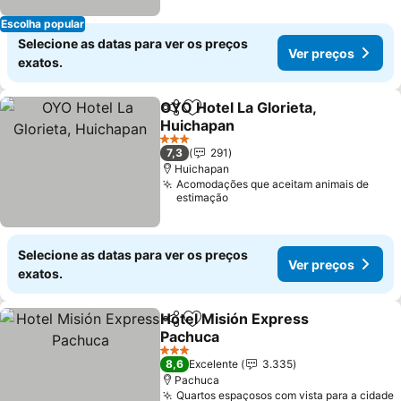
Escolha popular
Selecione as datas para ver os preços
Ver preços
exatos.
OYO Hotel La Glorieta,
Partilhar
Adicionar aos favoritos
Huichapan
3 Estrelas
7,3
291
Huichapan
Acomodações que aceitam animais de
estimação
Selecione as datas para ver os preços
Ver preços
exatos.
Hotel Misión Express
Partilhar
Adicionar aos favoritos
Pachuca
3 Estrelas
8,6
Excelente
3.335
Pachuca
Quartos espaçosos com vista para a cidade