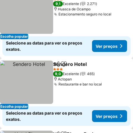
3 Estrelas
9,1
Excelente
2.271
Huasca de Ocampo
Estacionamento seguro no local
Escolha popular
Selecione as datas para ver os preços
Ver preços
exatos.
Sendero Hotel
Partilhar
Adicionar aos favoritos
3 Estrelas
9,0
Excelente
465
Actopan
Restaurante e bar no local
Escolha popular
Selecione as datas para ver os preços
Ver preços
exatos.