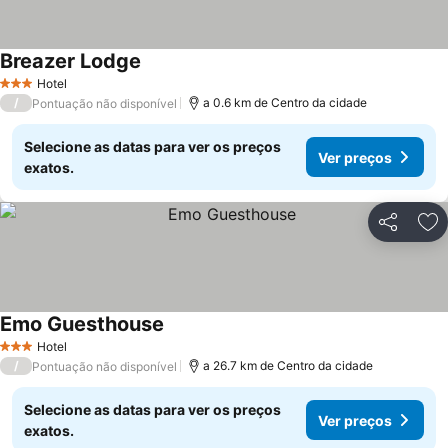
Breazer Lodge
Hotel
3 Estrelas
/
a 0.6 km de Centro da cidade
Pontuação não disponível
Selecione as datas para ver os preços
Ver preços
exatos.
Partilhar
Ad
Emo Guesthouse
Hotel
3 Estrelas
/
a 26.7 km de Centro da cidade
Pontuação não disponível
Selecione as datas para ver os preços
Ver preços
exatos.