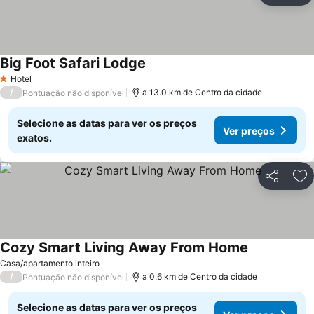
Big Foot Safari Lodge
Hotel
1 Estrelas
/
a 13.0 km de Centro da cidade
Pontuação não disponível
Selecione as datas para ver os preços
Ver preços
exatos.
Partilhar
Ad
Cozy Smart Living Away From Home
Casa/apartamento inteiro
/
a 0.6 km de Centro da cidade
Pontuação não disponível
Selecione as datas para ver os preços