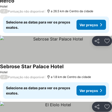
Refco
Hotel
/
a 26.5 km de Centro da cidade
Pontuação não disponível
Selecione as datas para ver os preços
Ver preços
exatos.
Partilhar
Ad
Sebrose Star Palace Hotel
Hotel
/
a 1.8 km de Centro da cidade
Pontuação não disponível
Selecione as datas para ver os preços
Ver preços
exatos.
Partilhar
Ad