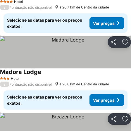
Hotel
4 Estrelas
/
a 26.7 km de Centro da cidade
Pontuação não disponível
Selecione as datas para ver os preços
Ver preços
exatos.
Partilhar
Ad
Madora Lodge
Hotel
3 Estrelas
/
a 28.8 km de Centro da cidade
Pontuação não disponível
Selecione as datas para ver os preços
Ver preços
exatos.
Partilhar
Ad