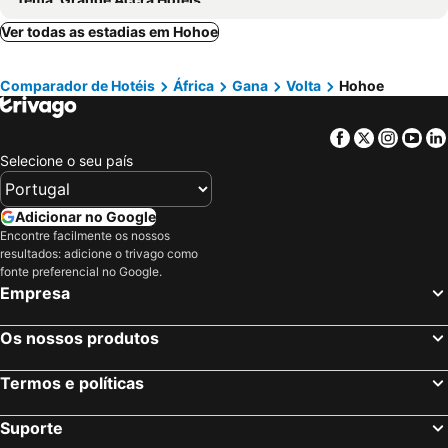
Ver todas as estadias em Hohoe
Comparador de Hotéis
África
Gana
Volta
Hohoe
Facebook
Twitter
Insta
Yo
Selecione o seu país
Adicionar no Google
Encontre facilmente os nossos
resultados: adicione o trivago como
fonte preferencial no Google.
Empresa
Os nossos produtos
Termos e políticas
Suporte