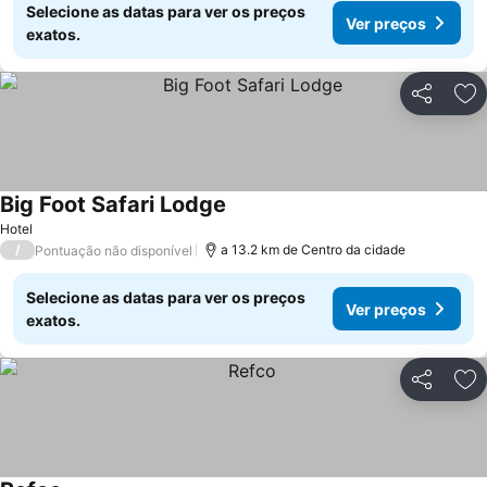
Selecione as datas para ver os preços
Ver preços
exatos.
Partilhar
Ad
Big Foot Safari Lodge
Hotel
/
a 13.2 km de Centro da cidade
Pontuação não disponível
Selecione as datas para ver os preços
Ver preços
exatos.
Partilhar
Ad