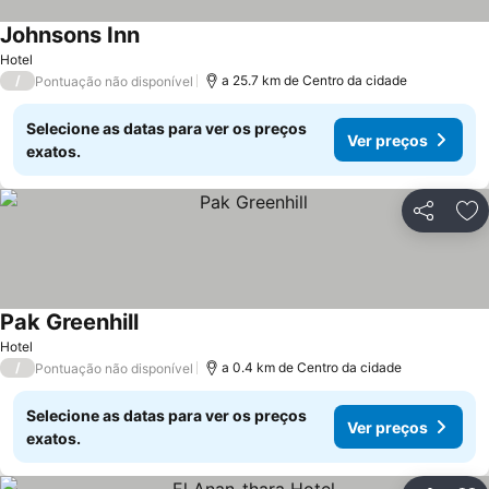
Johnsons Inn
Hotel
/
a 25.7 km de Centro da cidade
Pontuação não disponível
Selecione as datas para ver os preços
Ver preços
exatos.
Partilhar
Ad
Pak Greenhill
Hotel
/
a 0.4 km de Centro da cidade
Pontuação não disponível
Selecione as datas para ver os preços
Ver preços
exatos.