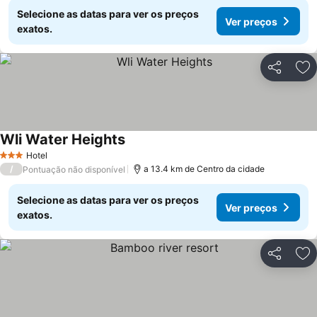
Selecione as datas para ver os preços
Ver preços
exatos.
Partilhar
Ad
Wli Water Heights
Hotel
3 Estrelas
/
a 13.4 km de Centro da cidade
Pontuação não disponível
Selecione as datas para ver os preços
Ver preços
exatos.
Partilhar
Ad