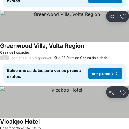
exatos.
Partilhar
Ad
Greenwood Villa, Volta Region
Casa de hóspedes
/
a 23.9 km de Centro da cidade
Pontuação não disponível
Selecione as datas para ver os preços
Ver preços
exatos.
Partilhar
Ad
Vicakpo Hotel
Casa/apartamento inteiro