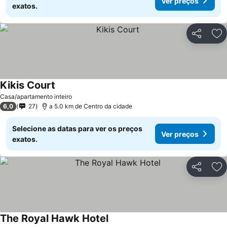
Ver preços
exatos.
Partilhar
Ad
Kikis Court
Casa/apartamento inteiro
6,0
27
a 5.0 km de Centro da cidade
Selecione as datas para ver os preços
Ver preços
exatos.
Partilhar
Ad
The Royal Hawk Hotel