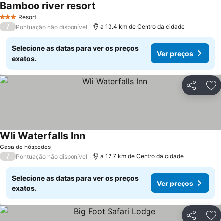
Bamboo river resort
Resort
3 Estrelas
/
a 13.4 km de Centro da cidade
Pontuação não disponível
Selecione as datas para ver os preços
Ver preços
exatos.
Partilhar
Ad
Wli Waterfalls Inn
Casa de hóspedes
/
a 12.7 km de Centro da cidade
Pontuação não disponível
Selecione as datas para ver os preços
Ver preços
exatos.
Partilhar
Ad