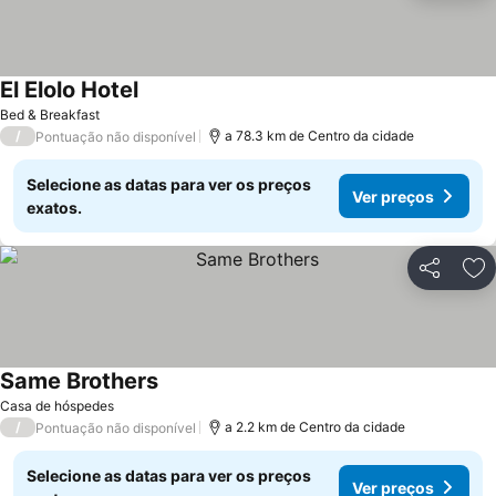
El Elolo Hotel
Bed & Breakfast
/
a 78.3 km de Centro da cidade
Pontuação não disponível
Selecione as datas para ver os preços
Ver preços
exatos.
Partilhar
Ad
Same Brothers
Casa de hóspedes
/
a 2.2 km de Centro da cidade
Pontuação não disponível
Selecione as datas para ver os preços
Ver preços