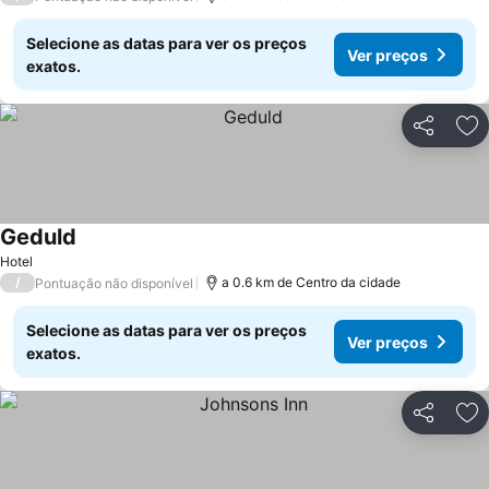
Selecione as datas para ver os preços
Ver preços
exatos.
Partilhar
Ad
Geduld
Hotel
/
a 0.6 km de Centro da cidade
Pontuação não disponível
Selecione as datas para ver os preços
Ver preços
exatos.
Partilhar
Ad