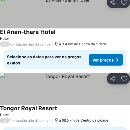
Partilhar
Ad
El Anan-thara Hotel
Hotel
/
a 0.4 km de Centro da cidade
Pontuação não disponível
Selecione as datas para ver os preços
Ver preços
exatos.
Partilhar
Ad
Tongor Royal Resort
Hotel
/
a 68.5 km de Centro da cidade
Pontuação não disponível