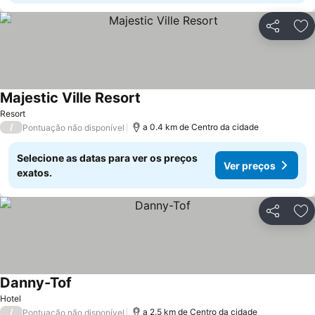
Partilhar
Ad
Majestic Ville Resort
Resort
/
a 0.4 km de Centro da cidade
Pontuação não disponível
Selecione as datas para ver os preços
Ver preços
exatos.
Partilhar
Ad
Danny-Tof
Hotel
/
a 2.5 km de Centro da cidade
Pontuação não disponível