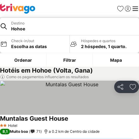
Favoritos
Iniciar
Me
Destino
Hohoe
Check-in/out
Hóspedes e quartos
Escolha as datas
2 hóspedes, 1 quarto.
Ordenar
Filtrar
Mapa
Hotéis em Hohoe (Volta, Gana)
Como os pagamentos influenciam os resultados
Partilhar
Ad
Muntalas Guest House
Hotel
2 Estrelas
8,1
Muito boa
71
a 0.2 km de Centro da cidade