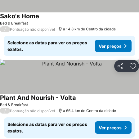
Sako's Home
Bed & Breakfast
/
a 14.8 km de Centro da cidade
Pontuação não disponível
Selecione as datas para ver os preços
Ver preços
exatos.
Partilhar
Ad
Plant And Nourish - Volta
Bed & Breakfast
/
a 66.4 km de Centro da cidade
Pontuação não disponível
Selecione as datas para ver os preços
Ver preços
exatos.