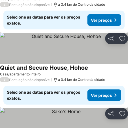
/
a 3.4 km de Centro da cidade
Pontuação não disponível
Selecione as datas para ver os preços
Ver preços
exatos.
Partilhar
Ad
Quiet and Secure House, Hohoe
Casa/apartamento inteiro
/
a 0.4 km de Centro da cidade
Pontuação não disponível
Selecione as datas para ver os preços
Ver preços
exatos.
Partilhar
Ad