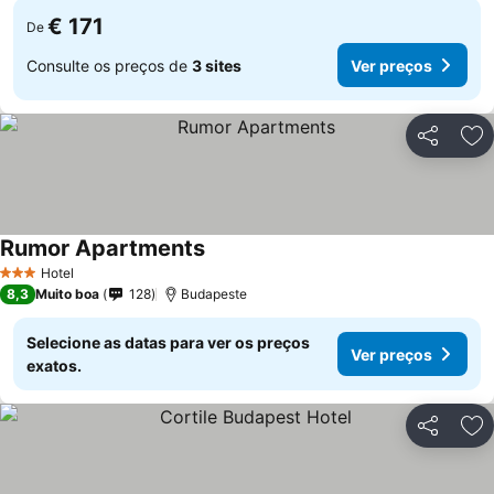
€ 171
De
Consulte os preços de
3 sites
Ver preços
Partilhar
Ad
Rumor Apartments
Ver preços
Hotel
3 Estrelas
8,3
Muito boa
128
Budapeste
Selecione as datas para ver os preços
Ver preços
exatos.
Partilhar
Ad