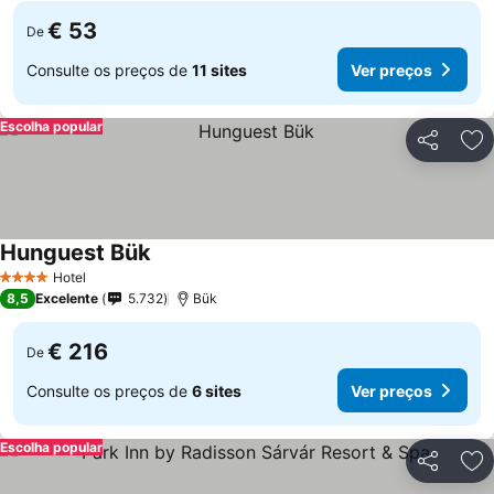
€ 53
De
Consulte os preços de
11 sites
Ver preços
Escolha popular
Partilhar
Ad
Hunguest Bük
Ver preços
Hotel
4 Estrelas
8,5
Excelente
5.732
Bük
€ 216
De
Consulte os preços de
6 sites
Ver preços
Escolha popular
Partilhar
Ad