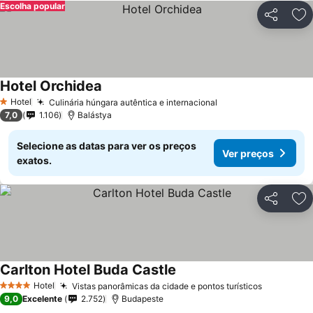
Escolha popular
Partilhar
Ad
Hotel Orchidea
Ver preços
Hotel
Culinária húngara autêntica e internacional
Ver preços
1 Estrelas
7,0
1.106
Balástya
Selecione as datas para ver os preços
Ver preços
exatos.
Partilhar
Ad
Carlton Hotel Buda Castle
Ver preços
Hotel
Vistas panorâmicas da cidade e pontos turísticos
Ver preço
4 Estrelas
9,0
Excelente
2.752
Budapeste