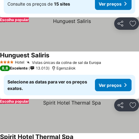
Consulte os preços de
15 sites
Ver preços
Escolha popular
Partilhar
Ad
Hunguest Saliris
Ver preços
Hotel
Vistas únicas da colina de sal da Europa
Ver preços
4 Estrelas
8,8
Excelente
13.013
Egerszálok
Selecione as datas para ver os preços
Ver preços
exatos.
Escolha popular
Partilhar
Ad
Spirit Hotel Thermal Spa