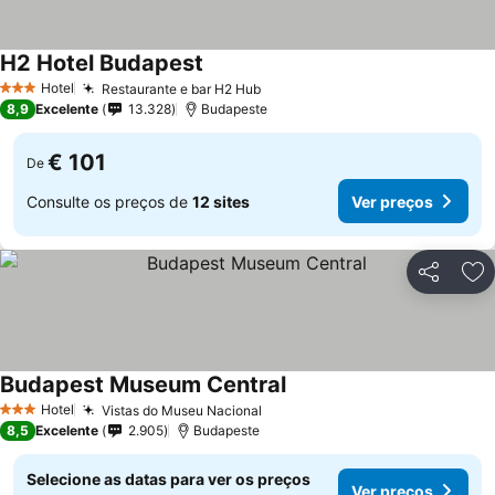
H2 Hotel Budapest
Ver preços
Hotel
Restaurante e bar H2 Hub
Ver preços
3 Estrelas
8,9
Excelente
13.328
Budapeste
€ 101
De
Consulte os preços de
12 sites
Ver preços
Partilhar
Ad
Budapest Museum Central
Ver preços
Hotel
Vistas do Museu Nacional
Ver preços
3 Estrelas
8,5
Excelente
2.905
Budapeste
Selecione as datas para ver os preços
Ver preços