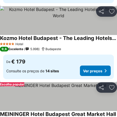
Partilhar
Ad
Kozmo Hotel Budapest - The Leading Hotels Of The World
Ver preços
Hotel
5 Estrelas
9,6
Excelente
5.998
Budapeste
€ 179
De
Consulte os preços de
14 sites
Ver preços
Escolha popular
Partilhar
Ad
MEININGER Hotel Budapest Great Market Hall