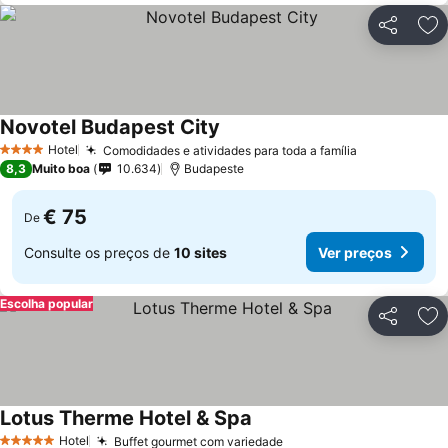
Partilhar
Ad
Novotel Budapest City
Ver preços
Hotel
Comodidades e atividades para toda a família
Ver preços
4 Estrelas
8,3
Muito boa
10.634
Budapeste
€ 75
De
Consulte os preços de
10 sites
Ver preços
Escolha popular
Partilhar
Ad
Lotus Therme Hotel & Spa
Ver preços
Hotel
Buffet gourmet com variedade
Ver preços
5 Estrelas