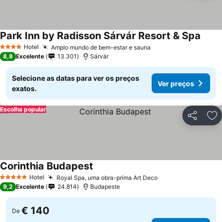
Park Inn by Radisson Sárvár Resort & Spa
Ver p
Hotel
Amplo mundo de bem-estar e sauna
Ver preços
4 Estrelas
8,8
Excelente
13.301
Sárvár
Selecione as datas para ver os preços
Ver preços
exatos.
Escolha popular
Partilhar
Ad
Corinthia Budapest
Ver preços
Hotel
Royal Spa, uma obra-prima Art Deco
Ver preços
5 Estrelas
9,2
Excelente
24.814
Budapeste
€ 140
De