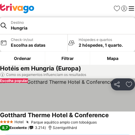
Favoritos
Iniciar
Me
Destino
Hungria
Check-in/out
Hóspedes e quartos
Escolha as datas
2 hóspedes, 1 quarto.
Ordenar
Filtrar
Mapa
Hotéis em Hungria (Europa)
Como os pagamentos influenciam os resultados
Escolha popular
Partilhar
Ad
Gotthard Therme Hotel & Conference
Ver preços
Hotel
Parque aquático amplo com toboáguas
Ver preços
4 Estrelas
8,7
Excelente
3.214
Szentgotthárd