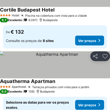
Cortile Budapest Hotel
Ver preços
Hotel
Piscina na cobertura com vista para a cidade
Ver preços
4 Estrelas
9,7
Excelente
6.067
Budapeste
€ 132
De
Consulte os preços de
8 sites
Ver preços
Partilhar
Ad
Aquatherma Apartman
Ver preços
Aparthotel
Terraços privados com vista para o jardim
Ver preços
4 Estrelas
9,0
Excelente
159
Budapeste
Selecione as datas para ver os preços
Ver preços
exatos.