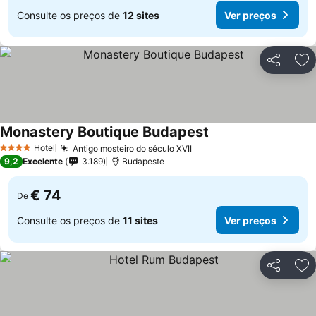
Consulte os preços de
12 sites
Ver preços
Partilhar
Ad
Monastery Boutique Budapest
Ver preços
Hotel
Antigo mosteiro do século XVII
Ver preços
4 Estrelas
9,2
Excelente
3.189
Budapeste
€ 74
De
Consulte os preços de
11 sites
Ver preços
Partilhar
Ad