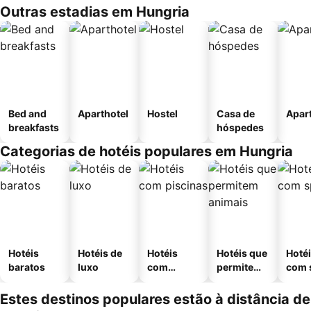
Outras estadias em Hungria
Bed and
Aparthotel
Hostel
Casa de
Apar
breakfasts
hóspedes
Categorias de hotéis populares em Hungria
Hotéis
Hotéis de
Hotéis
Hotéis que
Hoté
baratos
luxo
com
permitem
com 
piscinas
animais
Estes destinos populares estão à distância de