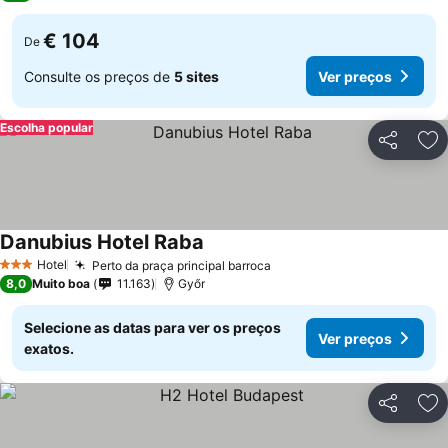
€ 104
De
Consulte os preços de
5 sites
Ver preços
Escolha popular
Partilhar
Ad
Danubius Hotel Raba
Ver preços
Hotel
Perto da praça principal barroca
Ver preços
3 Estrelas
8,0
Muito boa
11.163
Győr
Selecione as datas para ver os preços
Ver preços
exatos.
Partilhar
Ad