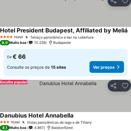
Partilhar
Ad
Hotel President Budapest, Affiliated by Meliá
V
Hotel
Terraço panorâmico e bar na cobertura
Ver preços
4 Estrelas
8,0
Muito boa
10.226
Budapeste
€ 66
De
Consulte os preços de
15 sites
Ver preços
Escolha popular
Partilhar
Ad
Danubius Hotel Annabella
Ver preços
Hotel
Vistas panorâmicas do lago e de Tihany
Ver preços
3 Estrelas
8,1
Muito boa
4.867
Balatonfüred