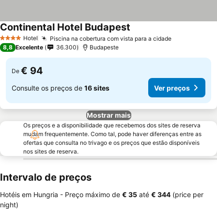
Continental Hotel Budapest
Ver preços
Hotel
Piscina na cobertura com vista para a cidade
Ver preços
4 Estrelas
8,8
Excelente
36.300
Budapeste
€ 94
De
Consulte os preços de
16 sites
Ver preços
Mostrar mais
Os preços e a disponibilidade que recebemos dos sites de reserva
mudam frequentemente. Como tal, pode haver diferenças entre as
ofertas que consulta no trivago e os preços que estão disponíveis
nos sites de reserva.
Intervalo de preços
Hotéis em Hungria -
Preço máximo
de
‎€ 35
até
‎€ 344
(price per
night)