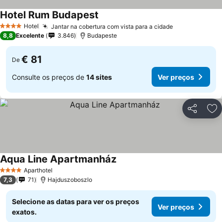
Hotel Rum Budapest
Ver preços
Hotel
Jantar na cobertura com vista para a cidade
Ver preços
4 Estrelas
8,8
Excelente
3.846
Budapeste
€ 81
De
Consulte os preços de
14 sites
Ver preços
Partilhar
Ad
Aqua Line Apartmanház
Ver preços
Aparthotel
4 Estrelas
7,3
71
Hajduszoboszlo
Selecione as datas para ver os preços
Ver preços
exatos.