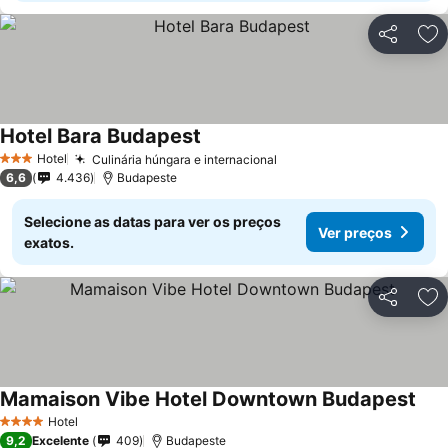
Partilhar
Ad
Hotel Bara Budapest
Ver preços
Hotel
Culinária húngara e internacional
Ver preços
3 Estrelas
6,6
4.436
Budapeste
Selecione as datas para ver os preços
Ver preços
exatos.
Partilhar
Ad
Mamaison Vibe Hotel Downtown Budapest
Ver 
Hotel
4 Estrelas
9,2
Excelente
409
Budapeste