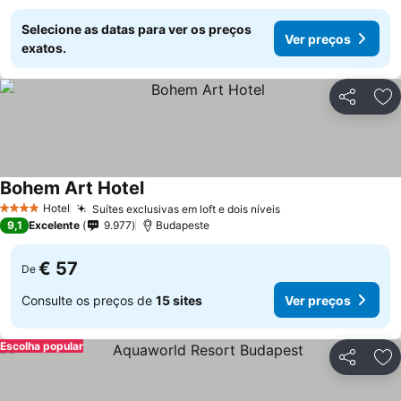
Selecione as datas para ver os preços
Ver preços
exatos.
Partilhar
Ad
Bohem Art Hotel
Ver preços
Hotel
Suítes exclusivas em loft e dois níveis
Ver preços
4 Estrelas
9,1
Excelente
9.977
Budapeste
€ 57
De
Consulte os preços de
15 sites
Ver preços
Escolha popular
Partilhar
Ad