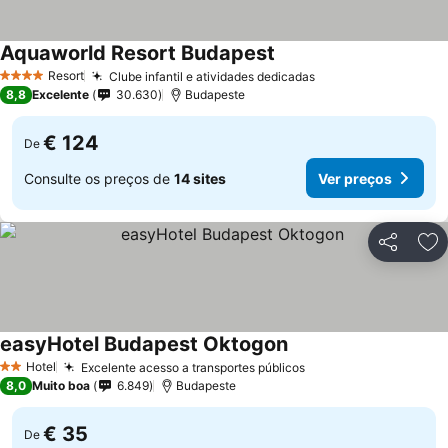
Aquaworld Resort Budapest
Ver preços
Resort
Clube infantil e atividades dedicadas
Ver preços
4 Estrelas
8,8
Excelente
30.630
Budapeste
€ 124
De
Consulte os preços de
14 sites
Ver preços
Partilhar
Ad
easyHotel Budapest Oktogon
Ver preços
Hotel
Excelente acesso a transportes públicos
Ver preços
2 Estrelas
8,0
Muito boa
6.849
Budapeste
€ 35
De