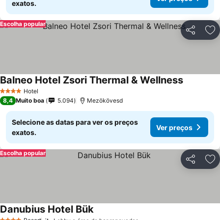
exatos.
Escolha popular
Partilhar
Ad
Balneo Hotel Zsori Thermal & Wellness
Ver preço
Hotel
4 Estrelas
8,4
Muito boa
5.094
Mezökövesd
Selecione as datas para ver os preços
Ver preços
exatos.
Escolha popular
Partilhar
Ad
Danubius Hotel Bük
Ver preços