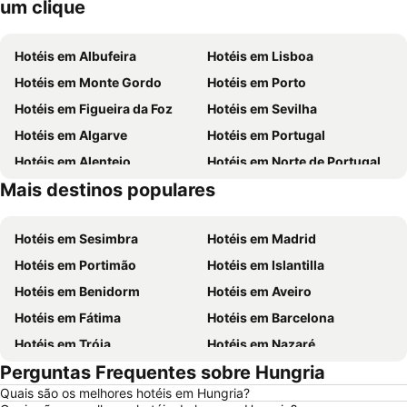
um clique
Hotéis em Albufeira
Hotéis em Lisboa
Hotéis em Monte Gordo
Hotéis em Porto
Hotéis em Figueira da Foz
Hotéis em Sevilha
Hotéis em Algarve
Hotéis em Portugal
Hotéis em Alentejo
Hotéis em Norte de Portugal
Mais destinos populares
Hotéis em Madeira
Hotéis em Espanha
Hotéis em Sesimbra
Hotéis em Madrid
Hotéis em Portimão
Hotéis em Islantilla
Hotéis em Benidorm
Hotéis em Aveiro
Hotéis em Fátima
Hotéis em Barcelona
Hotéis em Tróia
Hotéis em Nazaré
Perguntas Frequentes sobre Hungria
Hotéis em Évora
Hotéis em Peniche
Quais são os melhores hotéis em Hungria?
Hotéis em Porto Santo
Hotéis em Isla Canela