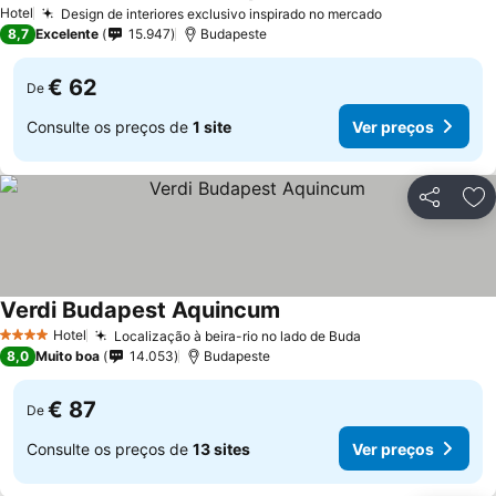
Hotel
Design de interiores exclusivo inspirado no mercado
Ver preços
8,7
Excelente
15.947
Budapeste
€ 62
De
Consulte os preços de
1 site
Ver preços
Partilhar
Ad
Verdi Budapest Aquincum
Ver preços
Hotel
Localização à beira-rio no lado de Buda
Ver preços
4 Estrelas
8,0
Muito boa
14.053
Budapeste
€ 87
De
Consulte os preços de
13 sites
Ver preços