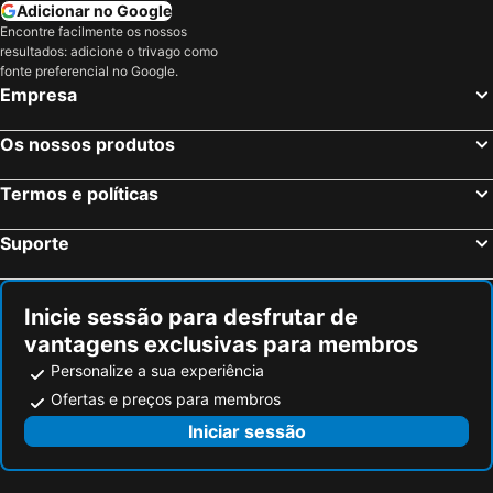
Adicionar no Google
Hotéis em Fonyód
Hotéis em Balatonboglár
Encontre facilmente os nossos
resultados: adicione o trivago como
Hotéis em Balatonszárszó
Hotéis em Tata
fonte preferencial no Google.
Hotéis em Révfülöp
Hotéis em Székesfehérvár
Empresa
Hotéis em Ács
Hotéis em Bogács
Os nossos produtos
Hotéis em Miskolctapolca
Hotéis em Noszvaj
Hotéis em Sátoraljaújhely
Hotéis em Salgótarján
Termos e políticas
Hotéis em Békésszentandrás
Hotéis em Gyula
Suporte
Hotéis em Inárcs
Hotéis em Szentendre
Hotéis em Nemesnép
Hotéis em Szentgotthárd
Inicie sessão para desfrutar de
vantagens exclusivas para membros
Personalize a sua experiência
Ofertas e preços para membros
Iniciar sessão