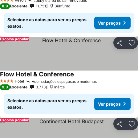
Resort
Lobby e área do bar renovados
Ver preços
4 Estrelas
8,9
Excelente
11.751
Bükfürdő
Selecione as datas para ver os preços
Ver preços
exatos.
Escolha popular
Partilhar
Ad
Flow Hotel & Conference
Ver preços
Hotel
Acomodações espaçosas e modernas
Ver preços
4 Estrelas
9,3
Excelente
3.773
Inárcs
Selecione as datas para ver os preços
Ver preços
exatos.
Escolha popular
Partilhar
Ad