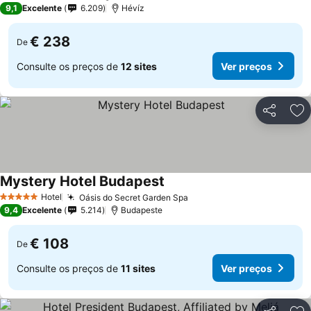
9,1
Excelente
6.209
Hévíz
€ 238
De
Consulte os preços de
12 sites
Ver preços
Partilhar
Ad
Mystery Hotel Budapest
Ver preços
Hotel
Oásis do Secret Garden Spa
Ver preços
5 Estrelas
9,4
Excelente
5.214
Budapeste
€ 108
De
Consulte os preços de
11 sites
Ver preços