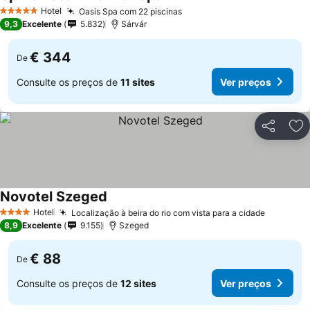
Ver preços
Hotel
Oasis Spa com 22 piscinas
Ver preços
5 Estrelas
9,3
Excelente
5.832
Sárvár
€ 344
De
Consulte os preços de
11 sites
Ver preços
Partilhar
Ad
Novotel Szeged
Ver preços
Hotel
Localização à beira do rio com vista para a cidade
Ver preç
4 Estrelas
8,9
Excelente
9.155
Szeged
€ 88
De
Consulte os preços de
12 sites
Ver preços