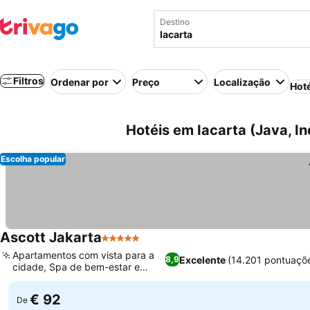
Destino
Filtros
Ordenar por
Preço
Localização
Hot
Hotéis em Iacarta (Java, I
Escolha popular
Ascott Jakarta
5 Estrelas
Apartamentos com vista para a
Excelente
(14.201 pontuaçõ
8,9
cidade, Spa de bem-estar e
sauna
€ 92
De