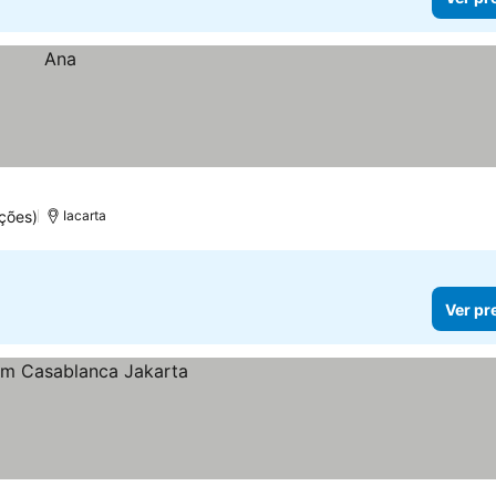
ções)
Iacarta
Ver pr