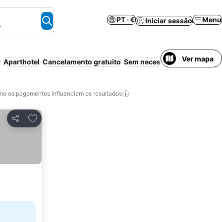
PT · €
Menu
Iniciar sessão
.
Ver mapa
i
Aparthotel
Cancelamento gratuito
Sem necessidade de pré-pa
o os pagamentos influenciam os resultados
Adicionar aos favoritos
Partilhar