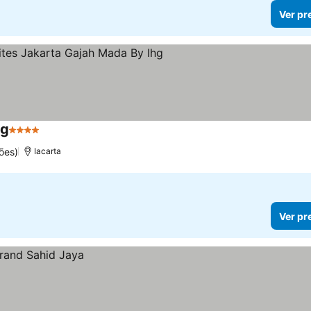
Ver pr
hg
4 Estrelas
ões)
Iacarta
Ver pr