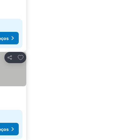
eços
Adicionar aos favoritos
Partilhar
eços