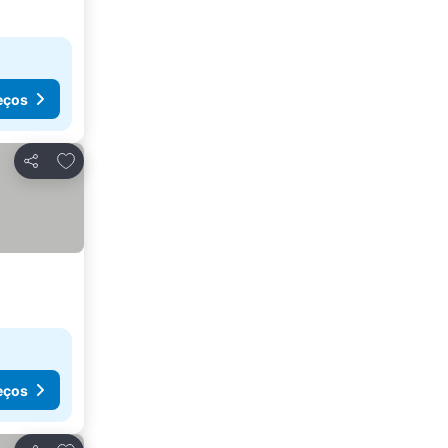
eços
Adicionar aos favoritos
Partilhar
eços