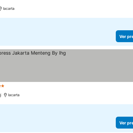
Iacarta
Ver pr
Estrelas
)
Iacarta
Ver pr