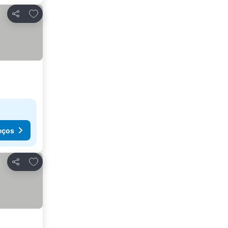
Adicionar aos favoritos
Partilhar
eços
Adicionar aos favoritos
Partilhar