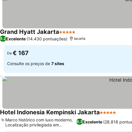
Grand Hyatt Jakarta
5 Estrelas
Excelente
(14.430 pontuações)
9,2
Iacarta
€ 167
De
Consulte os preços de
7 sites
Hotel Indonesia Kempinski Jakarta
5 Estrelas
Marco histórico com luxo moderno,
Excelente
(28.818 pontu
9,3
Localização privilegiada em
Bundaran HI