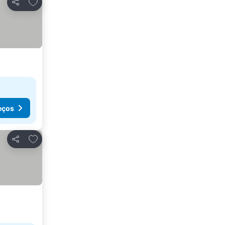
Adicionar aos favoritos
Partilhar
eços
Adicionar aos favoritos
Partilhar