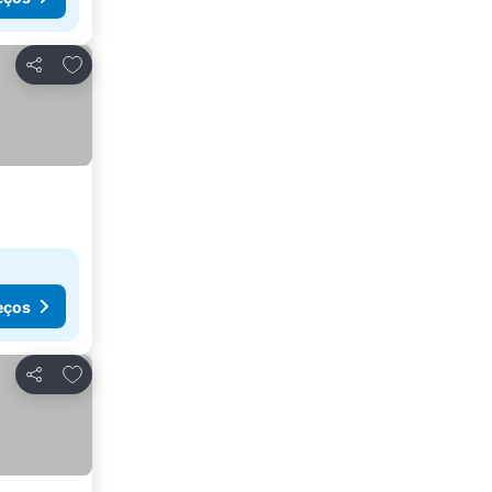
Adicionar aos favoritos
Partilhar
eços
Adicionar aos favoritos
Partilhar