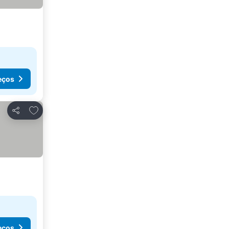
eços
Adicionar aos favoritos
Partilhar
eços