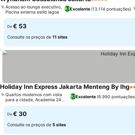
5 Estrelas
Acesso ao lounge executivo,
Excelente
(13.114 pontuações)
9,1
Piscina externa estilo lagoa
€ 53
De
Consulte os preços de
11 sites
Holiday Inn Express Jakarta Menteng By Ihg
3 
Quartos modernos com vista
Excelente
(6.990 pontuações
9,1
para a cidade, Academia 24
horas
€ 30
De
Consulte os preços de
5 sites