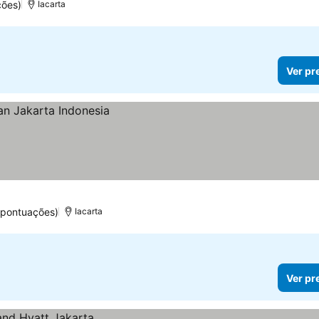
ções)
Iacarta
Ver pr
 pontuações)
Iacarta
Ver pr