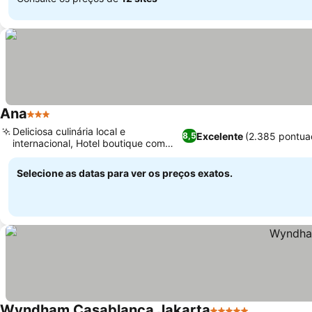
Ana
3 Estrelas
Deliciosa culinária local e
Excelente
(2.385 pontua
8,5
internacional, Hotel boutique com
design exclusivo
Selecione as datas para ver os preços exatos.
Wyndham Casablanca Jakarta