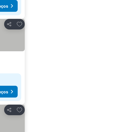
eços
Adicionar aos favoritos
Partilhar
eços
Adicionar aos favoritos
Partilhar