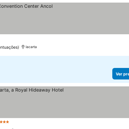
ontuações)
Iacarta
Ver pr
strelas