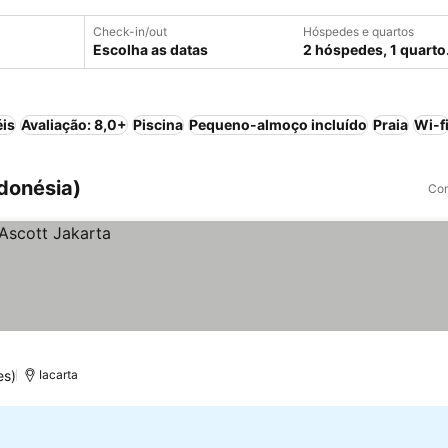
Check-in/out
Hóspedes e quartos
Escolha as datas
2 hóspedes, 1 quarto
éis
Avaliação: 8,0+
Piscina
Pequeno-almoço incluído
Praia
Wi-f
ndonésia)
Com
es)
Iacarta