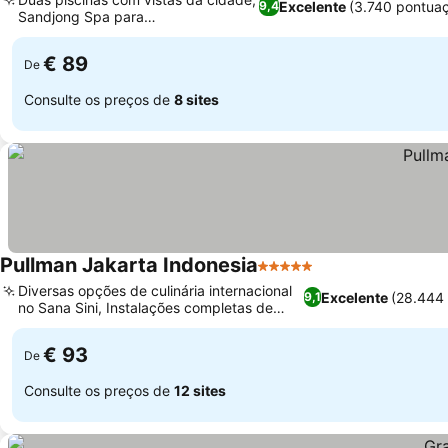
Excelente
(3.740 pontua
9,4
Sandjong Spa para
rejuvenescimento
€ 89
De
Consulte os preços de
8 sites
Pullman Jakarta Indonesia
5 Estrelas
Diversas opções de culinária internacional
Excelente
(28.444
9,1
no Sana Sini, Instalações completas de
bem-estar e spa
€ 93
De
Consulte os preços de
12 sites