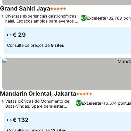
Grand Sahid Jaya
5 Estrelas
Diversas experiências gastronômicas
Excelente
(32.789 pon
8,9
halal, Espaços amplos para eventos e
funções
€ 29
De
Consulte os preços de
9 sites
Mandarin Oriental, Jakarta
5 Estrelas
Vistas icónicas do Monumento de
Excelente
(16.674 pontu
9,5
Boas-Vindas, Spa e bem-estar
premiados
€ 132
De
Consulte os preços de
12 sites