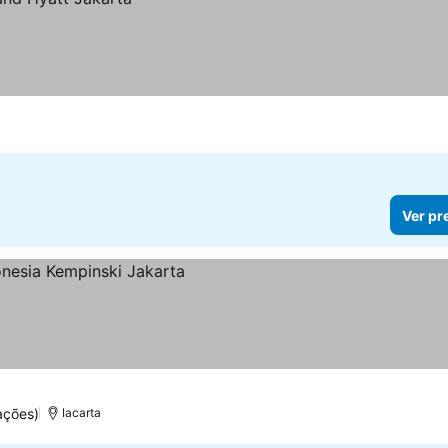
Ver pr
ações)
Iacarta