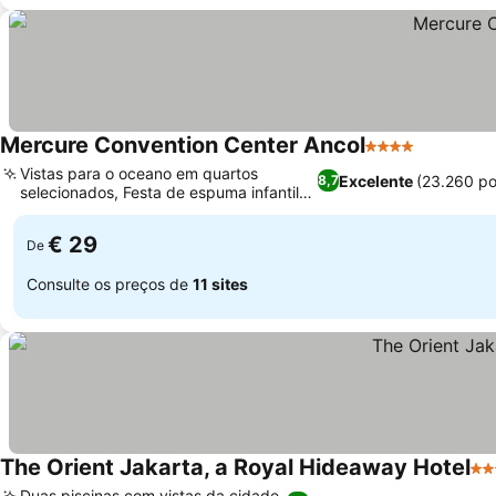
Mercure Convention Center Ancol
4 Estrelas
Vistas para o oceano em quartos
Excelente
(23.260 p
8,7
selecionados, Festa de espuma infantil
na piscina MIMO
€ 29
De
Consulte os preços de
11 sites
The Orient Jakarta, a Royal Hideaway Hotel
5 E
Duas piscinas com vistas da cidade,