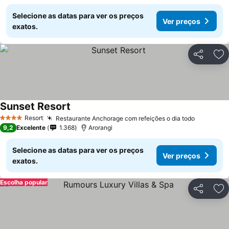
Selecione as datas para ver os preços
Ver preços
exatos.
Partilhar
Ad
Sunset Resort
Resort
Restaurante Anchorage com refeições o dia todo
4 Estrelas
9,2
Excelente
1.368
Arorangi
Selecione as datas para ver os preços
Ver preços
exatos.
Escolha popular
Partilhar
Ad