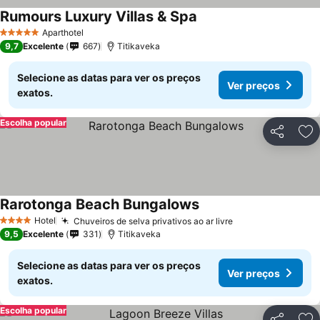
Rumours Luxury Villas & Spa
Aparthotel
5 Estrelas
9,7
Excelente
667
Titikaveka
Selecione as datas para ver os preços
Ver preços
exatos.
Escolha popular
Partilhar
Ad
Rarotonga Beach Bungalows
Hotel
Chuveiros de selva privativos ao ar livre
4 Estrelas
9,5
Excelente
331
Titikaveka
Selecione as datas para ver os preços
Ver preços
exatos.
Escolha popular