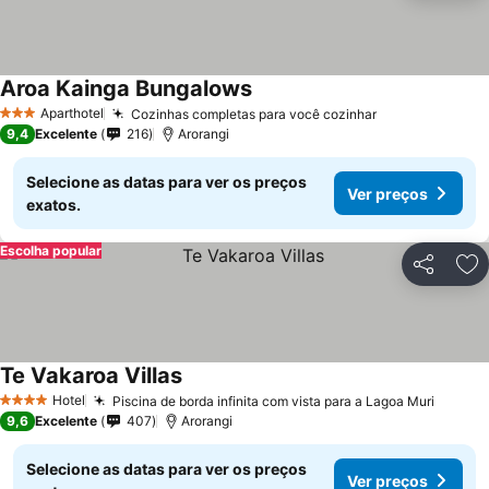
Aroa Kainga Bungalows
Aparthotel
Cozinhas completas para você cozinhar
3 Estrelas
9,4
Excelente
216
Arorangi
Selecione as datas para ver os preços
Ver preços
exatos.
Escolha popular
Partilhar
Ad
Te Vakaroa Villas
Hotel
Piscina de borda infinita com vista para a Lagoa Muri
4 Estrelas
9,6
Excelente
407
Arorangi
Selecione as datas para ver os preços
Ver preços