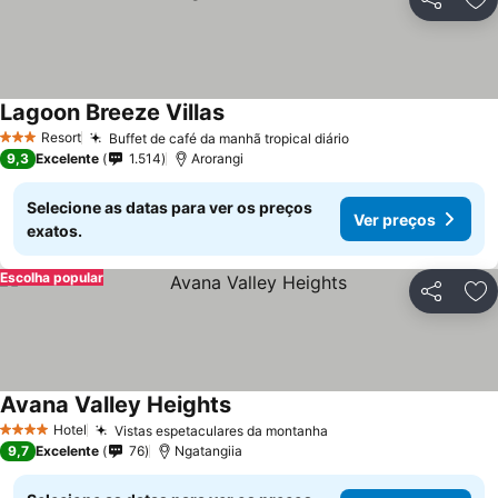
Partilhar
Ad
Lagoon Breeze Villas
Resort
Buffet de café da manhã tropical diário
3 Estrelas
9,3
Excelente
1.514
Arorangi
Selecione as datas para ver os preços
Ver preços
exatos.
Escolha popular
Partilhar
Ad
Avana Valley Heights
Hotel
Vistas espetaculares da montanha
4 Estrelas
9,7
Excelente
76
Ngatangiia