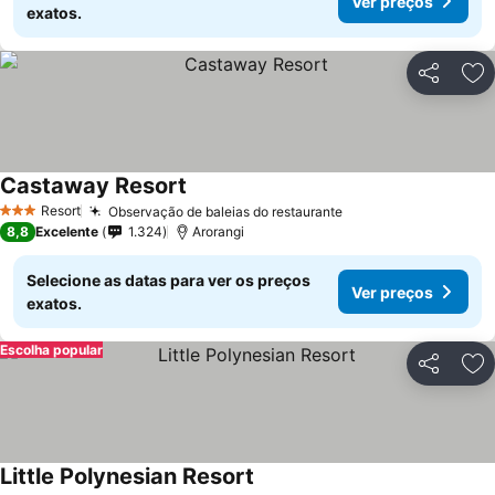
Ver preços
exatos.
Partilhar
Ad
Castaway Resort
Resort
Observação de baleias do restaurante
3 Estrelas
8,8
Excelente
1.324
Arorangi
Selecione as datas para ver os preços
Ver preços
exatos.
Escolha popular
Partilhar
Ad
Little Polynesian Resort