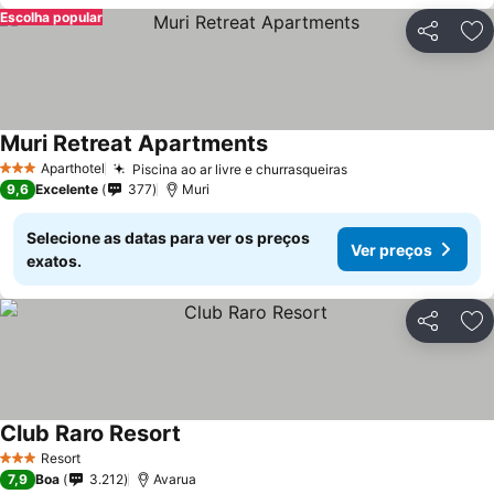
Escolha popular
Partilhar
Ad
Muri Retreat Apartments
Aparthotel
Piscina ao ar livre e churrasqueiras
3 Estrelas
9,6
Excelente
377
Muri
Selecione as datas para ver os preços
Ver preços
exatos.
Partilhar
Ad
Club Raro Resort
Resort
3 Estrelas
7,9
Boa
3.212
Avarua