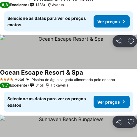
4 Estrelas
8,8
Excelente
1.186
Avarua
Selecione as datas para ver os preços
Ver preços
exatos.
Partilhar
Ad
Ocean Escape Resort & Spa
Hotel
Piscina de água salgada alimentada pelo oceano
4 Estrelas
9,7
Excelente
315
Titikaveka
Selecione as datas para ver os preços
Ver preços
exatos.
Partilhar
Ad