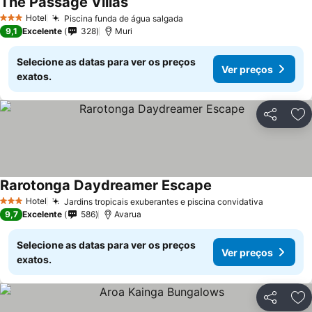
The Passage Villas
Hotel
Piscina funda de água salgada
3 Estrelas
9,1
Excelente
328
Muri
Selecione as datas para ver os preços
Ver preços
exatos.
Partilhar
Ad
Rarotonga Daydreamer Escape
Hotel
Jardins tropicais exuberantes e piscina convidativa
3 Estrelas
9,7
Excelente
586
Avarua
Selecione as datas para ver os preços
Ver preços
exatos.
Partilhar
Ad