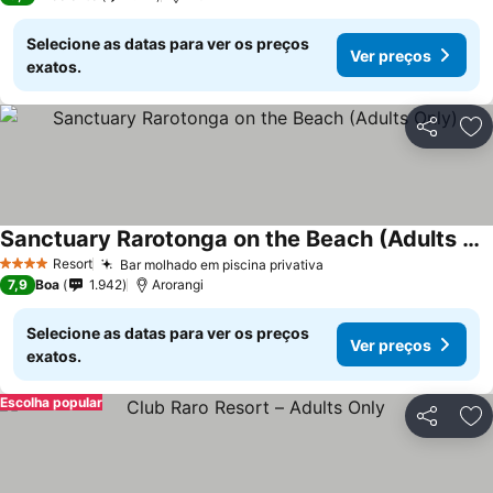
Selecione as datas para ver os preços
Ver preços
exatos.
Partilhar
Ad
Sanctuary Rarotonga on the Beach (Adults Only)
Resort
Bar molhado em piscina privativa
4 Estrelas
7,9
Boa
1.942
Arorangi
Selecione as datas para ver os preços
Ver preços
exatos.
Escolha popular
Partilhar
Ad