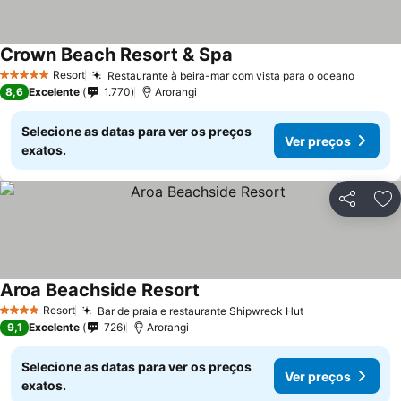
Crown Beach Resort & Spa
Resort
Restaurante à beira-mar com vista para o oceano
5 Estrelas
8,6
Excelente
1.770
Arorangi
Selecione as datas para ver os preços
Ver preços
exatos.
Partilhar
Ad
Aroa Beachside Resort
Resort
Bar de praia e restaurante Shipwreck Hut
4 Estrelas
9,1
Excelente
726
Arorangi
Selecione as datas para ver os preços
Ver preços
exatos.