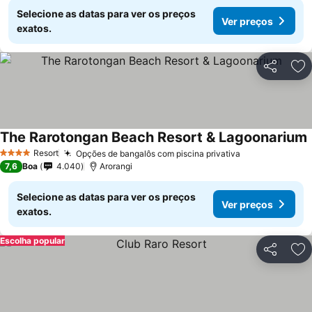
Selecione as datas para ver os preços
Ver preços
exatos.
Partilhar
Ad
The Rarotongan Beach Resort & Lagoonarium
Resort
Opções de bangalôs com piscina privativa
4 Estrelas
7,6
Boa
4.040
Arorangi
Selecione as datas para ver os preços
Ver preços
exatos.
Escolha popular
Partilhar
Ad