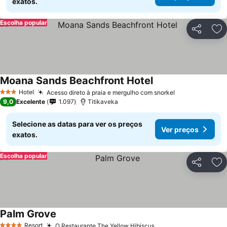
exatos.
Escolha popular
Partilhar
Ad
Moana Sands Beachfront Hotel
Hotel
Acesso direto à praia e mergulho com snorkel
3 Estrelas
9,0
Excelente
1.097
Titikaveka
Selecione as datas para ver os preços
Ver preços
exatos.
Escolha popular
Partilhar
Ad
Palm Grove
Resort
O Restaurante The Yellow Hibiscus