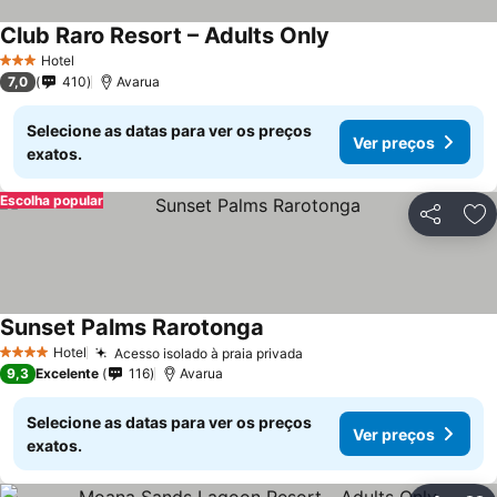
Club Raro Resort – Adults Only
Hotel
3 Estrelas
7,0
410
Avarua
Selecione as datas para ver os preços
Ver preços
exatos.
Escolha popular
Partilhar
Ad
Sunset Palms Rarotonga
Hotel
Acesso isolado à praia privada
4 Estrelas
9,3
Excelente
116
Avarua
Selecione as datas para ver os preços
Ver preços
exatos.