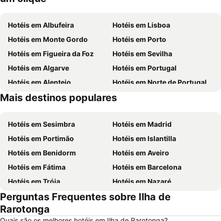
Hotéis em Albufeira
Hotéis em Lisboa
Hotéis em Monte Gordo
Hotéis em Porto
Hotéis em Figueira da Foz
Hotéis em Sevilha
Hotéis em Algarve
Hotéis em Portugal
Hotéis em Alentejo
Hotéis em Norte de Portugal
Mais destinos populares
Hotéis em Madeira
Hotéis em Espanha
Hotéis em Sesimbra
Hotéis em Madrid
Hotéis em Portimão
Hotéis em Islantilla
Hotéis em Benidorm
Hotéis em Aveiro
Hotéis em Fátima
Hotéis em Barcelona
Hotéis em Tróia
Hotéis em Nazaré
Perguntas Frequentes sobre Ilha de
Hotéis em Évora
Hotéis em Peniche
Rarotonga
Hotéis em Porto Santo
Hotéis em Isla Canela
Quais são os melhores hotéis em Ilha de Rarotonga?