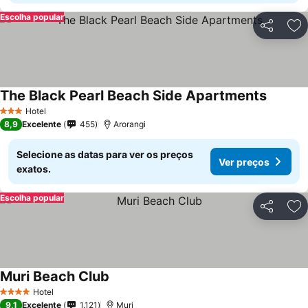
Escolha popular
Partilhar
Ad
The Black Pearl Beach Side Apartments
Hotel
3 Estrelas
8,9
Excelente
455
Arorangi
Selecione as datas para ver os preços
Ver preços
exatos.
Escolha popular
Partilhar
Ad
Muri Beach Club
Hotel
4 Estrelas
9,1
Excelente
1.121
Muri