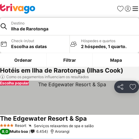
Favoritos
Iniciar
Me
Destino
Ilha de Rarotonga
Check-in/out
Hóspedes e quartos
Escolha as datas
2 hóspedes, 1 quarto.
Ordenar
Filtrar
Mapa
Hotéis em Ilha de Rarotonga (Ilhas Cook)
Como os pagamentos influenciam os resultados
Escolha popular
Partilhar
Ad
The Edgewater Resort & Spa
Resort
Serviços relaxantes de spa e salão
4 Estrelas
8,0
Muito boa
6.454
Arorangi