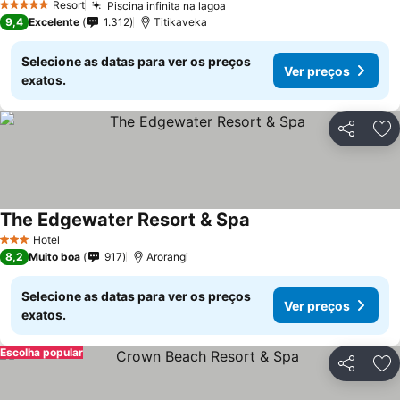
Resort
Piscina infinita na lagoa
5 Estrelas
9,4
Excelente
1.312
Titikaveka
Selecione as datas para ver os preços
Ver preços
exatos.
Partilhar
Ad
The Edgewater Resort & Spa
Hotel
3 Estrelas
8,2
Muito boa
917
Arorangi
Selecione as datas para ver os preços
Ver preços
exatos.
Escolha popular
Partilhar
Ad