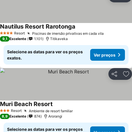
Nautilus Resort Rarotonga
Resort
Piscinas de imersão privativas em cada vila
4 Estrelas
9,1
Excelente
1.101
Titikaveka
Selecione as datas para ver os preços
Ver preços
exatos.
Partilhar
Ad
Muri Beach Resort
Resort
Ambiente de resort familiar
3 Estrelas
8,9
Excelente
874
Arorangi
Selecione as datas para ver os preços