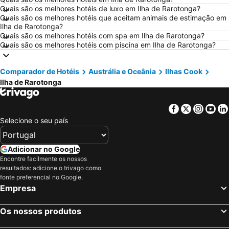
Hotéis em Sangenjo
Hotéis em Vila Nova de Milfontes
Quais são os melhores hotéis de luxo em Ilha de Rarotonga?
Quais são os melhores hotéis que aceitam animais de estimação em
Hotéis em Vilamoura
Hotéis em Vigo
Ilha de Rarotonga?
Hotéis em Roma
Hotéis em Centro de Portugal
Quais são os melhores hotéis com spa em Ilha de Rarotonga?
Quais são os melhores hotéis com piscina em Ilha de Rarotonga?
Hotéis em Sul de Espanha
Hotéis em Málaga
Hotéis em Maiorca
Hotéis em Andaluzia
Comparador de Hotéis
Austrália e Oceânia
Ilhas Cook
Hotéis em Minorca
Hotéis em Ibiza
Ilha de Rarotonga
Hotéis em Ilha do Sal
Hotéis em Galiza
Hotéis em Douro
Hotéis em Costa da Luz
Facebook
Twitter
Insta
Yo
Selecione o seu país
Hotéis em Serra da Estrela
Hotéis em Região de Lisboa
Hotéis em Costa do Sol
Hotéis em Sardenha
Adicionar no Google
Hotéis em Tenerife
Hotéis em Cabo Verde
Encontre facilmente os nossos
Hotéis em São Miguel
Hotéis em Madrid
resultados: adicione o trivago como
fonte preferencial no Google.
Empresa
Os nossos produtos