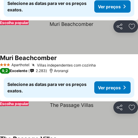
Selecione as datas para ver os preços
Ver preços
exatos.
Escolha popular
Partilhar
Ad
Muri Beachcomber
Aparthotel
Villas independentes com cozinha
3 Estrelas
9,2
Excelente
2.283
Arorangi
Selecione as datas para ver os preços
Ver preços
exatos.
Escolha popular
Partilhar
Ad