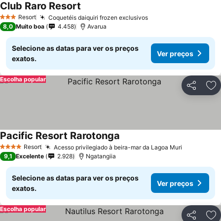
Club Raro Resort
Resort
Coquetéis daiquiri frozen exclusivos
3 Estrelas
8,0
Muito boa
4.458
Avarua
Selecione as datas para ver os preços
Ver preços
exatos.
Escolha popular
Partilhar
Ad
Pacific Resort Rarotonga
Resort
Acesso privilegiado à beira-mar da Lagoa Muri
4 Estrelas
9,1
Excelente
2.928
Ngatangiia
Selecione as datas para ver os preços
Ver preços
exatos.
Escolha popular
Partilhar
Ad