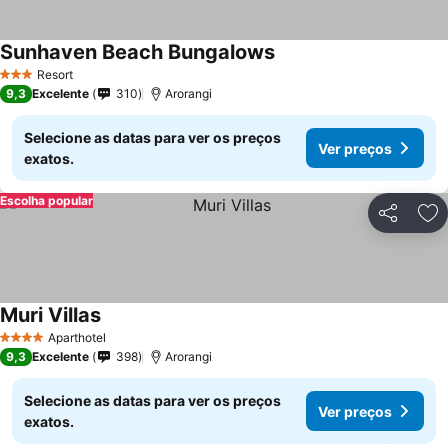
Sunhaven Beach Bungalows
Resort
3 Estrelas
9,3
Excelente
310
Arorangi
Selecione as datas para ver os preços
Ver preços
exatos.
Escolha popular
Partilhar
Ad
Muri Villas
Aparthotel
4 Estrelas
9,3
Excelente
398
Arorangi
Selecione as datas para ver os preços
Ver preços
exatos.