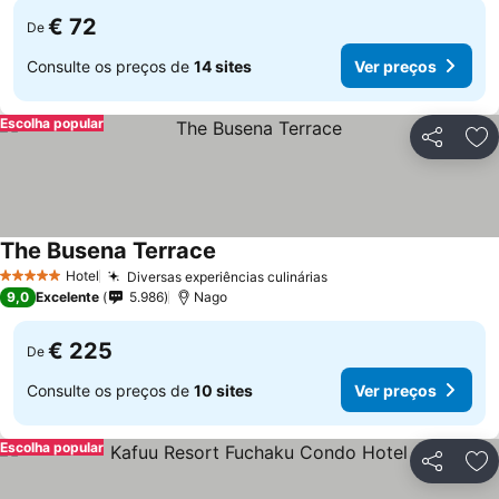
€ 72
De
Consulte os preços de
14 sites
Ver preços
Escolha popular
Partilhar
Ad
The Busena Terrace
Hotel
Diversas experiências culinárias
5 Estrelas
9,0
Excelente
5.986
Nago
€ 225
De
Consulte os preços de
10 sites
Ver preços
Escolha popular
Partilhar
Ad