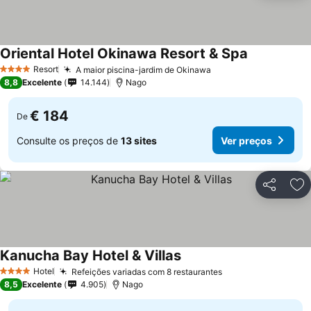
Oriental Hotel Okinawa Resort & Spa
Resort
A maior piscina-jardim de Okinawa
4 Estrelas
8,8
Excelente
14.144
Nago
€ 184
De
Consulte os preços de
13 sites
Ver preços
Partilhar
Ad
Kanucha Bay Hotel & Villas
Hotel
Refeições variadas com 8 restaurantes
4 Estrelas
8,5
Excelente
4.905
Nago