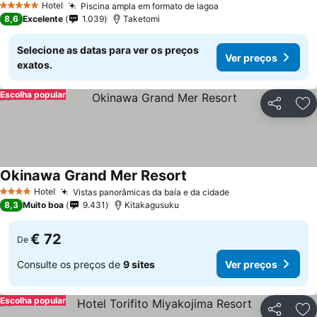
Hotel
Piscina ampla em formato de lagoa
5 Estrelas
8,6
Excelente
1.039
Taketomi
Selecione as datas para ver os preços
Ver preços
exatos.
Escolha popular
Partilhar
Ad
Okinawa Grand Mer Resort
Hotel
Vistas panorâmicas da baía e da cidade
4 Estrelas
8,3
Muito boa
9.431
Kitakagusuku
€ 72
De
Consulte os preços de
9 sites
Ver preços
Escolha popular
Partilhar
Ad