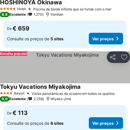
HOSHINOYA Okinawa
Hotel
Piscina de borda infinita que se funde com o mar
5 Estrelas
8,8
Excelente
1.270
Yomitan
€ 659
De
Consulte os preços de
5 sites
Ver preços
Escolha popular
Partilhar
Ad
Tokyu Vacations Miyakojima
Resort
Vistas panorâmicas do oceano em todos os quartos
4 Estrelas
9,0
Excelente
2.259
Miyako-jima
€ 113
De
Consulte os preços de
6 sites
Ver preços