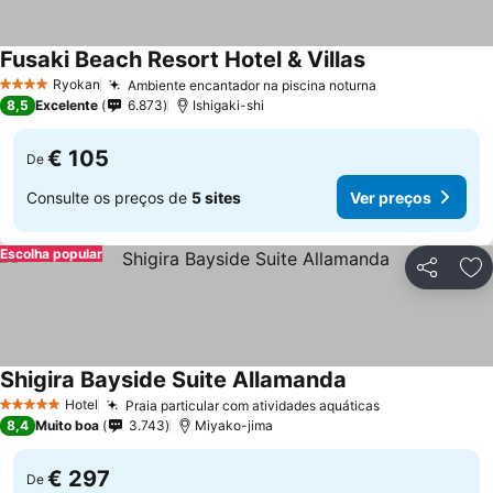
Fusaki Beach Resort Hotel & Villas
Ryokan
Ambiente encantador na piscina noturna
4 Estrelas
8,5
Excelente
6.873
Ishigaki-shi
€ 105
De
Consulte os preços de
5 sites
Ver preços
Escolha popular
Partilhar
Ad
Shigira Bayside Suite Allamanda
Hotel
Praia particular com atividades aquáticas
5 Estrelas
8,4
Muito boa
3.743
Miyako-jima
€ 297
De