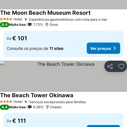
The Moon Beach Museum Resort
Hotel
Experiências gastronômicas com vista para o mar
4 Estrelas
8,4
Muito boa
7.731
Onna
€ 101
De
Consulte os preços de
11 sites
Ver preços
Partilhar
Ad
The Beach Tower Okinawa
Hotel
Serviços excepcionais para famílias
4 Estrelas
8,4
Muito boa
6.367
Chatan
€ 111
De