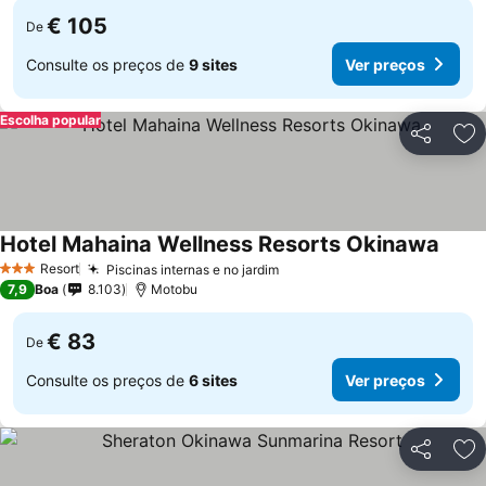
€ 105
De
Consulte os preços de
9 sites
Ver preços
Escolha popular
Partilhar
Ad
Hotel Mahaina Wellness Resorts Okinawa
Resort
Piscinas internas e no jardim
3 Estrelas
7,9
Boa
8.103
Motobu
€ 83
De
Consulte os preços de
6 sites
Ver preços
Partilhar
Ad