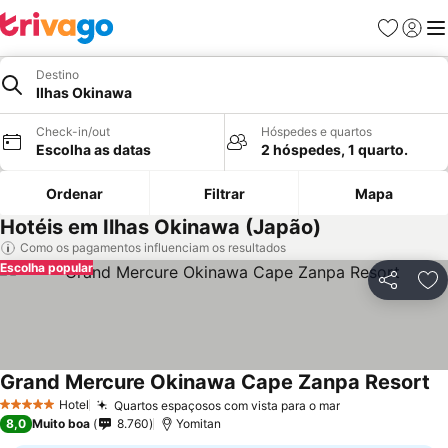
Favoritos
Iniciar
Me
Destino
Ilhas Okinawa
Check-in/out
Hóspedes e quartos
Escolha as datas
2 hóspedes, 1 quarto.
Ordenar
Filtrar
Mapa
Hotéis em Ilhas Okinawa (Japão)
Como os pagamentos influenciam os resultados
Escolha popular
Partilhar
Ad
Grand Mercure Okinawa Cape Zanpa Resort
Hotel
Quartos espaçosos com vista para o mar
5 Estrelas
8,0
Muito boa
8.760
Yomitan