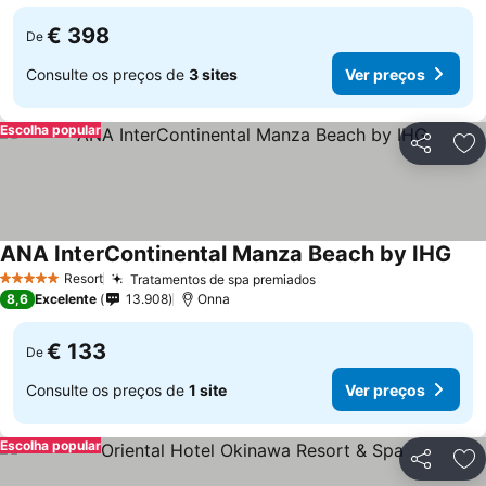
€ 398
De
Consulte os preços de
3 sites
Ver preços
Escolha popular
Partilhar
Ad
ANA InterContinental Manza Beach by IHG
Resort
Tratamentos de spa premiados
5 Estrelas
8,6
Excelente
13.908
Onna
€ 133
De
Consulte os preços de
1 site
Ver preços
Escolha popular
Partilhar
Ad