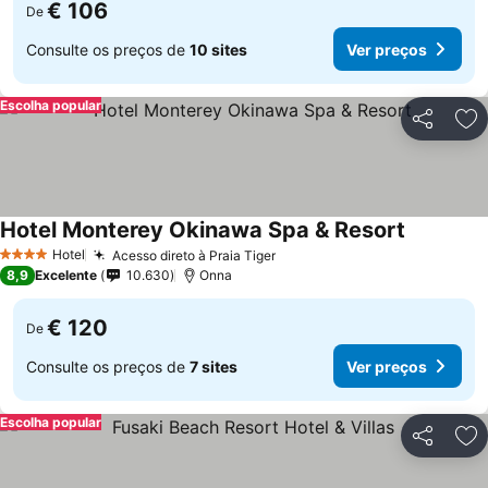
€ 106
De
Consulte os preços de
10 sites
Ver preços
Escolha popular
Partilhar
Ad
Hotel Monterey Okinawa Spa & Resort
Hotel
Acesso direto à Praia Tiger
4 Estrelas
8,9
Excelente
10.630
Onna
€ 120
De
Consulte os preços de
7 sites
Ver preços
Escolha popular
Partilhar
Ad