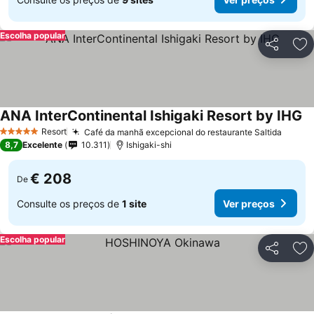
Escolha popular
Partilhar
Ad
ANA InterContinental Ishigaki Resort by IHG
Resort
Café da manhã excepcional do restaurante Saltida
5 Estrelas
8,7
Excelente
10.311
Ishigaki-shi
€ 208
De
Consulte os preços de
1 site
Ver preços
Escolha popular
Partilhar
Ad