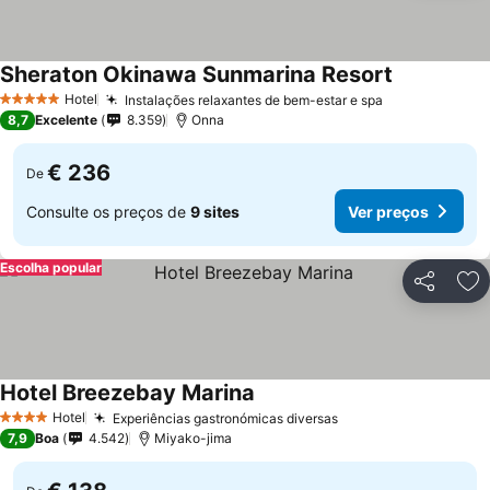
Sheraton Okinawa Sunmarina Resort
Hotel
Instalações relaxantes de bem-estar e spa
5 Estrelas
8,7
Excelente
8.359
Onna
€ 236
De
Consulte os preços de
9 sites
Ver preços
Escolha popular
Partilhar
Ad
Hotel Breezebay Marina
Hotel
Experiências gastronómicas diversas
4 Estrelas
7,9
Boa
4.542
Miyako-jima