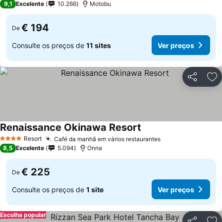
9,1
Excelente
10.266
Motobu
€ 194
De
Consulte os preços de
11 sites
Ver preços
Partilhar
Ad
Renaissance Okinawa Resort
Resort
Café da manhã em vários restaurantes
4 Estrelas
8,5
Excelente
5.094
Onna
€ 225
De
Consulte os preços de
1 site
Ver preços
Escolha popular