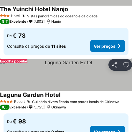
The Yuinchi Hotel Nanjo
Hotel
Vistas panorâmicas do oceano e da cidade
3 Estrelas
8,7
Excelente
7.802
Nanjo
€ 78
De
Consulte os preços de
11 sites
Ver preços
Escolha popular
Partilhar
Ad
Laguna Garden Hotel
Resort
Culinária diversificada com pratos locais de Okinawa
4 Estrelas
8,5
Excelente
5.725
Okinawa
€ 98
De
Consulte os preços de
9 sites
Ver preços