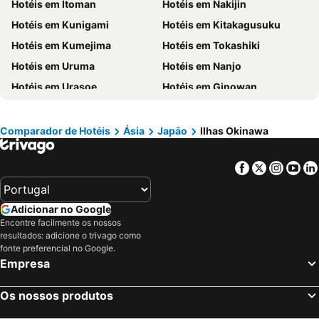
Hotéis em Itoman
Hotéis em Nakijin
Hotéis em Minorca
Hotéis em Ibiza
Hotéis em Kunigami
Hotéis em Kitakagusuku
Hotéis em Ilha do Sal
Hotéis em Galiza
Hotéis em Kumejima
Hotéis em Tokashiki
Hotéis em Douro
Hotéis em Costa da Luz
Hotéis em Uruma
Hotéis em Nanjo
Hotéis em Serra da Estrela
Hotéis em Região de Lisboa
Hotéis em Urasoe
Hotéis em Ginowan
Hotéis em Costa do Sol
Hotéis em Sardenha
Hotéis em Taketomi
Hotéis em Ginoza
Hotéis em Tenerife
Hotéis em Cabo Verde
Hotéis em Kin
Hotéis em Tomigusuku
Comparador de Hotéis
Ásia
Japão
Ilhas Okinawa
Hotéis em São Miguel
Hotéis em Madrid
Facebook
Twitter
Insta
Yo
Adicionar no Google
Encontre facilmente os nossos
resultados: adicione o trivago como
fonte preferencial no Google.
Empresa
Os nossos produtos