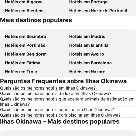
Hotéis em Algarve
Hotéis em Portugal
Hotéis em Alentejo
Hotéis em Norte de Portugal
Mais destinos populares
Hotéis em Madeira
Hotéis em Espanha
Hotéis em Sesimbra
Hotéis em Madrid
Hotéis em Portimão
Hotéis em Islantilla
Hotéis em Benidorm
Hotéis em Aveiro
Hotéis em Fátima
Hotéis em Barcelona
Hotéis em Tróia
Hotéis em Nazaré
Perguntas Frequentes sobre Ilhas Okinawa
Hotéis em Évora
Hotéis em Peniche
Quais são os melhores hotéis em Ilhas Okinawa?
Hotéis em Porto Santo
Hotéis em Isla Canela
Quais são os melhores hotéis de luxo em Ilhas Okinawa?
Hotéis em Sangenjo
Hotéis em Vila Nova de Milfontes
Quais são os melhores hotéis que aceitam animais de estimação em
Ilhas Okinawa?
Hotéis em Vilamoura
Hotéis em Vigo
Quais são os melhores hotéis com spa em Ilhas Okinawa?
Quais são os melhores hotéis com piscina em Ilhas Okinawa?
Hotéis em Roma
Hotéis em Centro de Portugal
Ilhas Okinawa - Mais destinos populares
Hotéis em Sul de Espanha
Hotéis em Málaga
Hotéis em Maiorca
Hotéis em Andaluzia