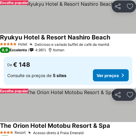
Escolha popular
Partilhar
Ad
Ryukyu Hotel & Resort Nashiro Beach
Hotel
Delicioso e variado buffet de café da manhã
5 Estrelas
8,9
Excelente
4.981
Itoman
€ 148
De
Consulte os preços de
5 sites
Ver preços
Escolha popular
Partilhar
Ad
The Orion Hotel Motobu Resort & Spa
Resort
Acesso direto à Praia Emerald
4 Estrelas