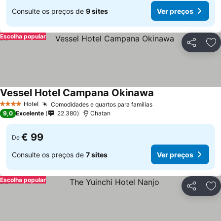
Consulte os preços de
9 sites
Ver preços
Escolha popular
Partilhar
Ad
Vessel Hotel Campana Okinawa
Hotel
Comodidades e quartos para famílias
4 Estrelas
9,0
Excelente
22.380
Chatan
€ 99
De
Consulte os preços de
7 sites
Ver preços
Escolha popular
Partilhar
Ad