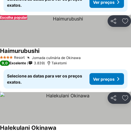
Ver preços
exatos.
Escolha popular
Partilhar
Ad
Haimurubushi
Resort
Jornada culinária de Okinawa
4 Estrelas
9,0
Excelente
3.839
Taketomi
Selecione as datas para ver os preços
Ver preços
exatos.
Partilhar
Ad
Halekulani Okinawa