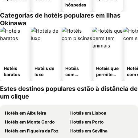
hóspedes
Categorias de hotéis populares em Ilhas
Okinawa
Hotéis
Hotéis de
Hotéis
Hotéis que
Hoté
baratos
luxo
com
permitem
com 
piscinas
animais
Estes destinos populares estão à distância de
um clique
Hotéis em Albufeira
Hotéis em Lisboa
Hotéis em Monte Gordo
Hotéis em Porto
Hotéis em Figueira da Foz
Hotéis em Sevilha