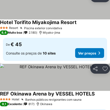
Hotel Torifito Miyakojima Resort
Resort
Piscina exterior convidativa
3 Estrelas
8,4
Muito boa
2.180
Miyako-jima
€ 45
De
Consulte os preços de
10 sites
Ver preços
Partilhar
Ad
REF Okinawa Arena by VESSEL HOTELS
Hotel
Banhos públicos revigorantes com sauna
4 Estrelas
9,1
Excelente
817
Okinawa