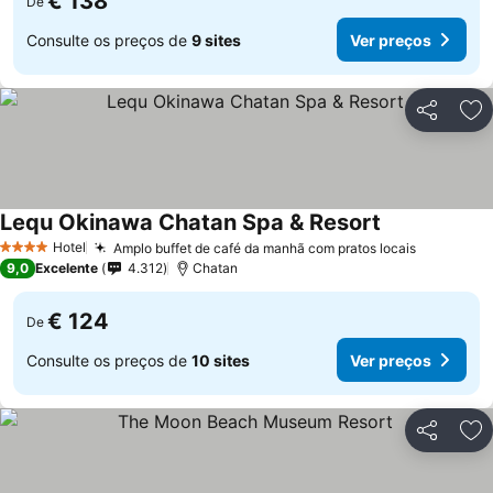
€ 138
De
Consulte os preços de
9 sites
Ver preços
Partilhar
Ad
Lequ Okinawa Chatan Spa & Resort
Hotel
Amplo buffet de café da manhã com pratos locais
4 Estrelas
9,0
Excelente
4.312
Chatan
€ 124
De
Consulte os preços de
10 sites
Ver preços
Partilhar
Ad