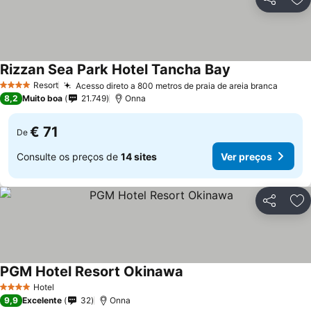
Partilhar
Ad
Rizzan Sea Park Hotel Tancha Bay
Resort
Acesso direto a 800 metros de praia de areia branca
4 Estrelas
8,2
Muito boa
21.749
Onna
€ 71
De
Consulte os preços de
14 sites
Ver preços
Partilhar
Ad
PGM Hotel Resort Okinawa
Hotel
4 Estrelas
9,9
Excelente
32
Onna