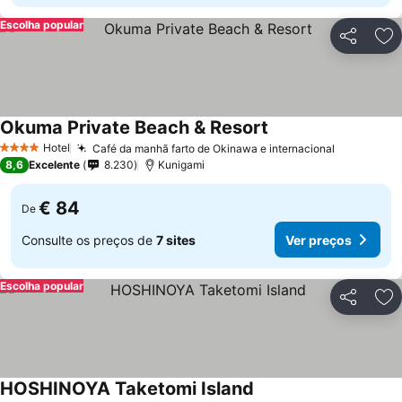
Escolha popular
Partilhar
Ad
Okuma Private Beach & Resort
Hotel
Café da manhã farto de Okinawa e internacional
4 Estrelas
8,6
Excelente
8.230
Kunigami
€ 84
De
Consulte os preços de
7 sites
Ver preços
Escolha popular
Partilhar
Ad
HOSHINOYA Taketomi Island