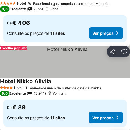
Hotel
Experiência gastronômica com estrela Michelin
5 Estrelas
9,3
Excelente
7.155
Onna
€ 406
De
Consulte os preços de
11 sites
Ver preços
Escolha popular
Partilhar
Ad
Hotel Nikko Alivila
Hotel
Variedade única de buffet de café da manhã
4 Estrelas
9,0
Excelente
13.941
Yomitan
€ 89
De
Consulte os preços de
11 sites
Ver preços