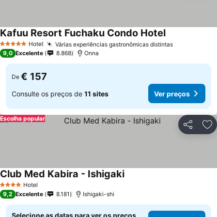
Kafuu Resort Fuchaku Condo Hotel
Hotel
Várias experiências gastronômicas distintas
5 Estrelas
9,0
Excelente
8.868
Onna
€ 157
De
Consulte os preços de
11 sites
Ver preços
Escolha popular
Partilhar
Ad
Club Med Kabira - Ishigaki
Hotel
4 Estrelas
9,2
Excelente
8.181
Ishigaki-shi
Selecione as datas para ver os preços