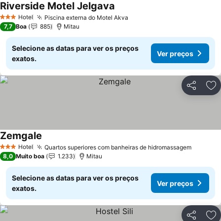
Riverside Motel Jelgava
Ver preços
Hotel
Piscina externa do Motel Akva
Ver preços
3 Estrelas
7,7
Boa
885
Mitau
Selecione as datas para ver os preços
Ver preços
exatos.
Partilhar
Ad
Zemgale
Ver preços
Hotel
Quartos superiores com banheiras de hidromassagem
Ver pre
3 Estrelas
8,0
Muito boa
1.233
Mitau
Selecione as datas para ver os preços
Ver preços
exatos.
Partilhar
Ad