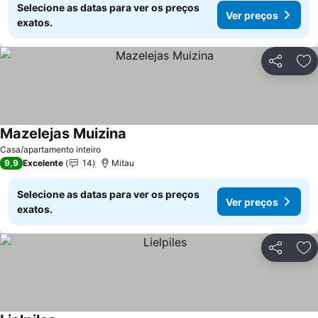
Selecione as datas para ver os preços
Ver preços
exatos.
Partilhar
Ad
Mazelejas Muizina
Ver preços
Casa/apartamento inteiro
9,9
Excelente
14
Mitau
Selecione as datas para ver os preços
Ver preços
exatos.
Partilhar
Ad