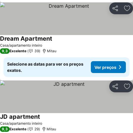
Partilhar
Ad
Dream Apartment
Ver preços
Casa/apartamento inteiro
9,3
Excelente
39
Mitau
Selecione as datas para ver os preços
Ver preços
exatos.
Partilhar
Ad
JD apartment
Ver preços
Casa/apartamento inteiro
9,3
Excelente
29
Mitau