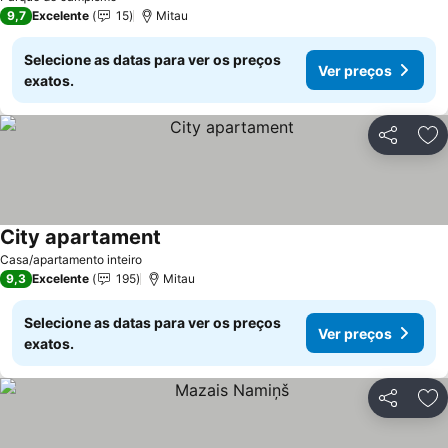
9,7
Excelente
15
Mitau
Selecione as datas para ver os preços
Ver preços
exatos.
Partilhar
Ad
City apartament
Ver preços
Casa/apartamento inteiro
9,3
Excelente
195
Mitau
Selecione as datas para ver os preços
Ver preços
exatos.
Partilhar
Ad