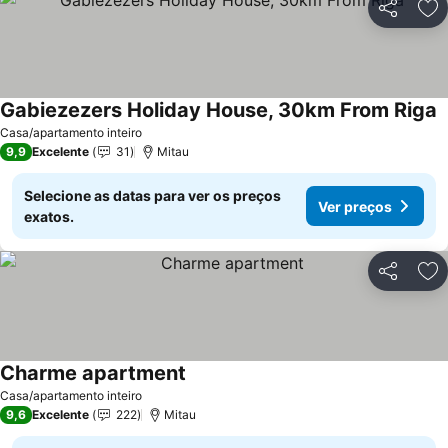
Partilhar
Ad
Gabiezezers Holiday House, 30km From Riga
V
Casa/apartamento inteiro
9,9
Excelente
31
Mitau
Selecione as datas para ver os preços
Ver preços
exatos.
Partilhar
Ad
Charme apartment
Ver preços
Casa/apartamento inteiro
9,6
Excelente
222
Mitau