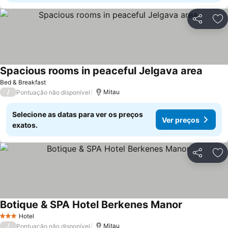
Partilhar
Ad
Spacious rooms in peaceful Jelgava area
Ver pr
Bed & Breakfast
/
Mitau
Pontuação não disponível
Selecione as datas para ver os preços
Ver preços
exatos.
Partilhar
Ad
Botique & SPA Hotel Berkenes Manor
Ver preços
Hotel
3 Estrelas
/
Mitau
Pontuação não disponível