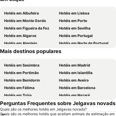
Hotéis em Albufeira
Hotéis em Lisboa
Hotéis em Monte Gordo
Hotéis em Porto
Hotéis em Figueira da Foz
Hotéis em Sevilha
Hotéis em Algarve
Hotéis em Portugal
Hotéis em Alentejo
Hotéis em Norte de Portugal
Mais destinos populares
Hotéis em Madeira
Hotéis em Espanha
Hotéis em Sesimbra
Hotéis em Madrid
Hotéis em Portimão
Hotéis em Islantilla
Hotéis em Benidorm
Hotéis em Aveiro
Hotéis em Fátima
Hotéis em Barcelona
Hotéis em Tróia
Hotéis em Nazaré
Perguntas Frequentes sobre Jelgavas novads
Hotéis em Évora
Hotéis em Peniche
Quais são os melhores hotéis em Jelgavas novads?
Hotéis em Porto Santo
Hotéis em Isla Canela
Quais são os melhores hotéis que aceitam animais de estimação em