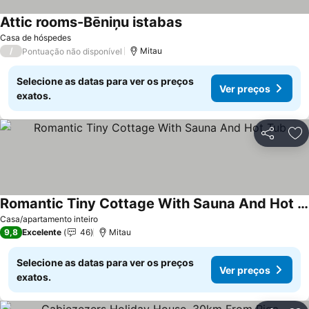
Attic rooms-Bēniņu istabas
Ver preços
Casa de hóspedes
/
Mitau
Pontuação não disponível
Selecione as datas para ver os preços
Ver preços
exatos.
Partilhar
Ad
Romantic Tiny Cottage With Sauna And Hot Tub
Ver preços
Casa/apartamento inteiro
9,8
Excelente
46
Mitau
Selecione as datas para ver os preços
Ver preços
exatos.