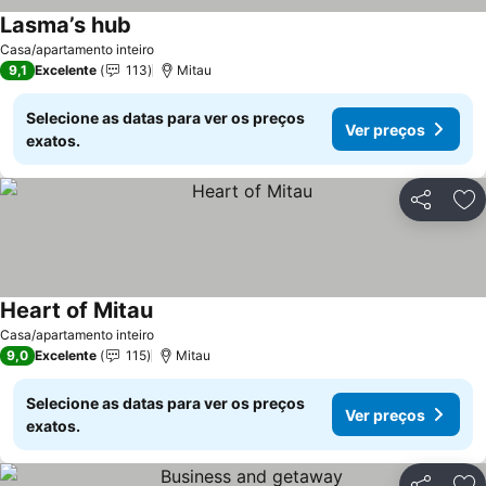
Lasma’s hub
Ver preços
Casa/apartamento inteiro
9,1
Excelente
113
Mitau
Selecione as datas para ver os preços
Ver preços
exatos.
Partilhar
Ad
Heart of Mitau
Ver preços
Casa/apartamento inteiro
9,0
Excelente
115
Mitau
Selecione as datas para ver os preços
Ver preços
exatos.