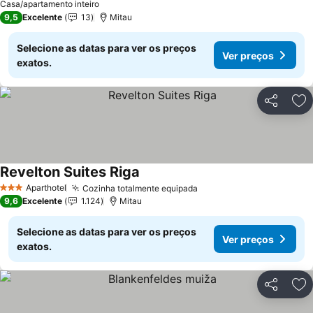
Casa/apartamento inteiro
9,5
Excelente
13
Mitau
Selecione as datas para ver os preços
Ver preços
exatos.
Partilhar
Ad
Revelton Suites Riga
Ver preços
Aparthotel
Cozinha totalmente equipada
Ver preços
3 Estrelas
9,6
Excelente
1.124
Mitau
Selecione as datas para ver os preços
Ver preços
exatos.
Partilhar
Ad