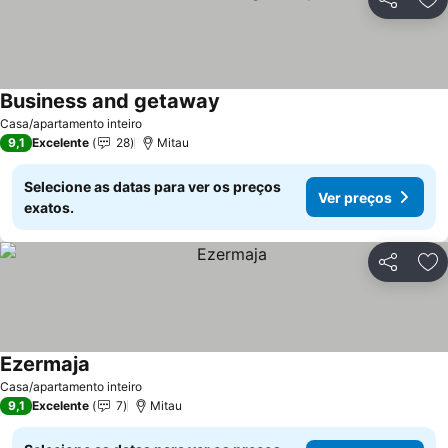
Partilhar
Ad
Business and getaway
Ver preços
Casa/apartamento inteiro
9,1
Excelente
28
Mitau
Selecione as datas para ver os preços
Ver preços
exatos.
Partilhar
Ad
Ezermaja
Ver preços
Casa/apartamento inteiro
9,1
Excelente
7
Mitau