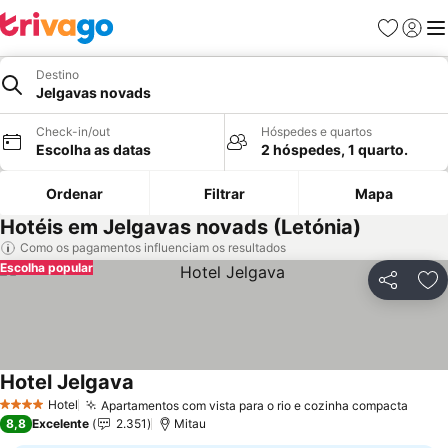
Favoritos
Iniciar
Me
Destino
Jelgavas novads
Check-in/out
Hóspedes e quartos
Escolha as datas
2 hóspedes, 1 quarto.
Ordenar
Filtrar
Mapa
Hotéis em Jelgavas novads (Letónia)
Como os pagamentos influenciam os resultados
Escolha popular
Partilhar
Ad
Hotel Jelgava
Ver preços
Hotel
Apartamentos com vista para o rio e cozinha compacta
Ver p
4 Estrelas
8,8
Excelente
2.351
Mitau