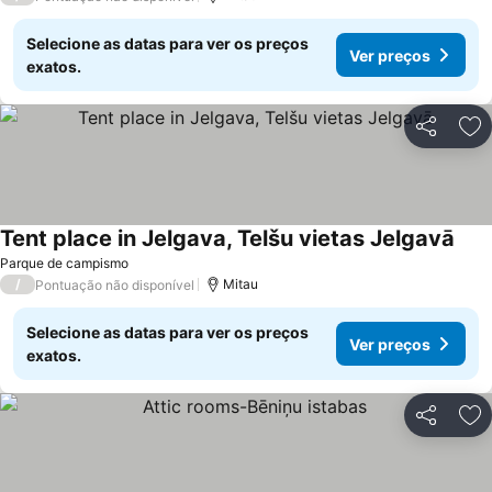
Selecione as datas para ver os preços
Ver preços
exatos.
Partilhar
Ad
Tent place in Jelgava, Telšu vietas Jelgavā
Ver 
Parque de campismo
/
Mitau
Pontuação não disponível
Selecione as datas para ver os preços
Ver preços
exatos.
Partilhar
Ad