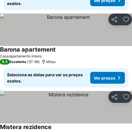
Ver preços
exatos.
Partilhar
Ad
Barona apartement
Ver preços
Casa/apartamento inteiro
9,5
Excelente
99
Mitau
Selecione as datas para ver os preços
Ver preços
exatos.
Partilhar
Ad
Mistera rezidence
Ver preços