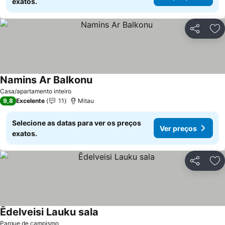
exatos.
Partilhar
Ad
Namins Ar Balkonu
Ver preços
Casa/apartamento inteiro
9,8
Excelente
11
Mitau
Selecione as datas para ver os preços
Ver preços
exatos.
Partilhar
Ad
Ēdelveisi Lauku sala
Ver preços
Parque de campismo