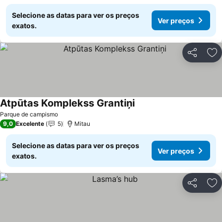
Selecione as datas para ver os preços
Ver preços
exatos.
Partilhar
Ad
Atpūtas Komplekss Grantiņi
Ver preços
Parque de campismo
9,0
Excelente
5
Mitau
Selecione as datas para ver os preços
Ver preços
exatos.
Partilhar
Ad