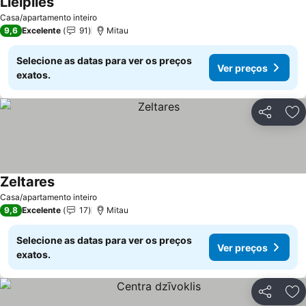
Lielpiles
Ver preços
Casa/apartamento inteiro
9,6
Excelente
91
Mitau
Selecione as datas para ver os preços
Ver preços
exatos.
Partilhar
Ad
Zeltares
Ver preços
Casa/apartamento inteiro
9,8
Excelente
17
Mitau
Selecione as datas para ver os preços
Ver preços
exatos.
Partilhar
Ad