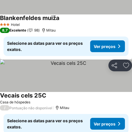
Blankenfeldes muiža
Ver preços
Hotel
3 Estrelas
8,7
Excelente
98
Mitau
Selecione as datas para ver os preços
Ver preços
exatos.
Partilhar
Ad
Vecais cels 25C
Ver preços
Casa de hóspedes
/
Mitau
Pontuação não disponível
Selecione as datas para ver os preços
Ver preços
exatos.