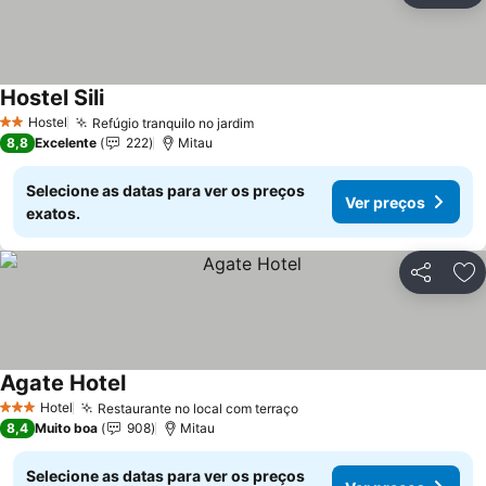
Hostel Sili
Ver preços
Hostel
Refúgio tranquilo no jardim
Ver preços
2 Estrelas
8,8
Excelente
222
Mitau
Selecione as datas para ver os preços
Ver preços
exatos.
Partilhar
Ad
Agate Hotel
Ver preços
Hotel
Restaurante no local com terraço
Ver preços
3 Estrelas
8,4
Muito boa
908
Mitau
Selecione as datas para ver os preços