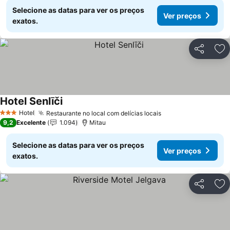
Selecione as datas para ver os preços
Ver preços
exatos.
Partilhar
Ad
Hotel Senlīči
Ver preços
Hotel
Restaurante no local com delícias locais
Ver preços
3 Estrelas
9,2
Excelente
1.094
Mitau
Selecione as datas para ver os preços
Ver preços
exatos.
Partilhar
Ad