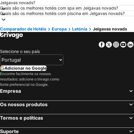
Hotéis em Sangenjo
Hotéis em Vila Nova de Milfontes
Jelgavas novads?
Quais são os melhores hotéis com spa em Jelgavas novads?
Hotéis em Vilamoura
Hotéis em Vigo
Quais são os melhores hotéis com piscina em Jelgavas novads?
Hotéis em Roma
Hotéis em Centro de Portugal
Hotéis em Sul de Espanha
Hotéis em Málaga
Comparador de Hotéis
Europa
Letónia
Jelgavas novads
Hotéis em Maiorca
Hotéis em Andaluzia
Facebook
Twitter
Insta
Yo
Hotéis em Minorca
Hotéis em Ibiza
Selecione o seu país
Hotéis em Ilha do Sal
Hotéis em Galiza
Hotéis em Douro
Hotéis em Costa da Luz
Adicionar no Google
Hotéis em Serra da Estrela
Hotéis em Região de Lisboa
Encontre facilmente os nossos
resultados: adicione o trivago como
Hotéis em Costa do Sol
Hotéis em Sardenha
fonte preferencial no Google.
Hotéis em Tenerife
Hotéis em Cabo Verde
Empresa
Hotéis em São Miguel
Hotéis em Madrid
Os nossos produtos
Termos e políticas
Suporte