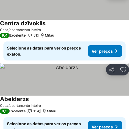
Centra dzīvoklis
Ver preços
Casa/apartamento inteiro
9,4
Excelente
51
Mitau
Selecione as datas para ver os preços
Ver preços
exatos.
Partilhar
Ad
Abeldarzs
Ver preços
Casa/apartamento inteiro
9,5
Excelente
114
Mitau
Selecione as datas para ver os preços
Ver preços