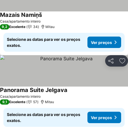
Mazais Namiņš
Ver preços
Casa/apartamento inteiro
9,2
Excelente
34
Mitau
Selecione as datas para ver os preços
Ver preços
exatos.
Partilhar
Ad
Panorama Suite Jelgava
Ver preços
Casa/apartamento inteiro
9,1
Excelente
57
Mitau
Selecione as datas para ver os preços
Ver preços
exatos.