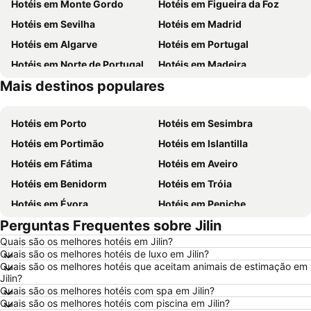
Hotéis em Monte Gordo
Hotéis em Figueira da Foz
Hotéis em Sevilha
Hotéis em Madrid
Hotéis em Algarve
Hotéis em Portugal
Hotéis em Norte de Portugal
Hotéis em Madeira
Mais destinos populares
Hotéis em Málaga
Hotéis em Minorca
Hotéis em Porto
Hotéis em Sesimbra
Hotéis em Portimão
Hotéis em Islantilla
Hotéis em Fátima
Hotéis em Aveiro
Hotéis em Benidorm
Hotéis em Tróia
Hotéis em Évora
Hotéis em Peniche
Perguntas Frequentes sobre Jilin
Hotéis em Porto Santo
Hotéis em Barcelona
Quais são os melhores hotéis em Jilin?
Hotéis em Sangenjo
Hotéis em Nazaré
Quais são os melhores hotéis de luxo em Jilin?
Hotéis em Vigo
Hotéis em Vila Nova de Milfontes
Quais são os melhores hotéis que aceitam animais de estimação em
Jilin?
Hotéis em Isla Canela
Hotéis em Roma
Quais são os melhores hotéis com spa em Jilin?
Quais são os melhores hotéis com piscina em Jilin?
Hotéis em Vilamoura
Hotéis em Alentejo