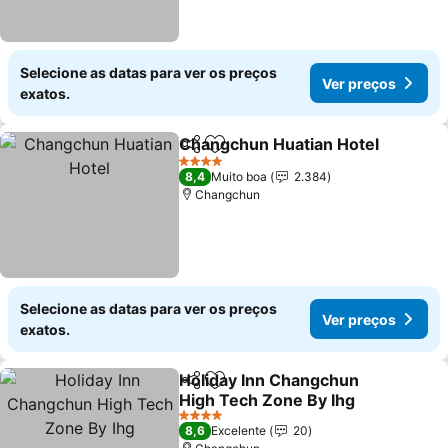
Selecione as datas para ver os preços
Ver preços
exatos.
Changchun Huatian Hotel
Partilhar
Adicionar aos favoritos
4 Estrelas
8,4
Muito boa
2.384
Changchun
Selecione as datas para ver os preços
Ver preços
exatos.
Holiday Inn Changchun
Partilhar
Adicionar aos favoritos
High Tech Zone By Ihg
4 Estrelas
8,6
Excelente
20