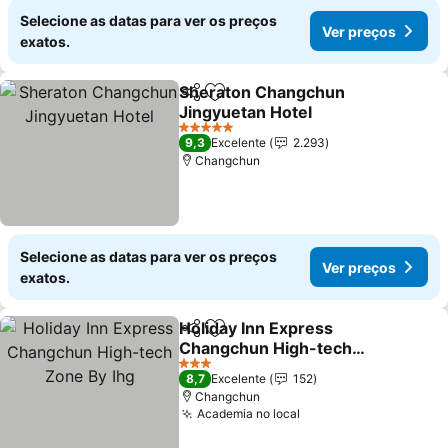
Selecione as datas para ver os preços
Ver preços
exatos.
Sheraton Changchun
Partilhar
Adicionar aos favoritos
Jingyuetan Hotel
5 Estrelas
9,3
Excelente
2.293
Changchun
Selecione as datas para ver os preços
Ver preços
exatos.
Holiday Inn Express
Partilhar
Adicionar aos favoritos
Changchun High-tech
Zone By Ihg
3 Estrelas
8,7
Excelente
152
Changchun
Academia no local