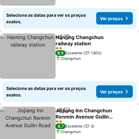
Selecione as datas para ver os preços
Ver preços
exatos.
Hanting Changchun
Partilhar
Adicionar aos favoritos
railway station
2 Estrelas
9,5
Excelente
1.802
Changchun
Selecione as datas para ver os preços
Ver preços
exatos.
Jinjiang Inn Changchun
Partilhar
Adicionar aos favoritos
Renmin Avenue Guilin
Road
2 Estrelas
8,7
Excelente
5
Changchun