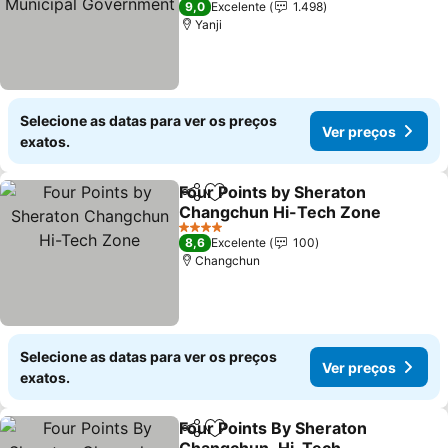
9,0
Excelente
1.498
Yanji
Selecione as datas para ver os preços
Ver preços
exatos.
Four Points by Sheraton
Partilhar
Adicionar aos favoritos
Changchun Hi-Tech Zone
4 Estrelas
8,6
Excelente
100
Changchun
Selecione as datas para ver os preços
Ver preços
exatos.
Four Points By Sheraton
Partilhar
Adicionar aos favoritos