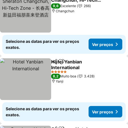
Changchun, Hi-Tech
Zone - 长春高新益田福朋喜
9,6
Excelente
266
来登酒店
Changchun
Selecione as datas para ver os preços
Ver preços
exatos.
Hotel Yanbian
Partilhar
Adicionar aos favoritos
International
5 Estrelas
8,2
Muito boa
3.428
Yanji
Selecione as datas para ver os preços
Ver preços
exatos.