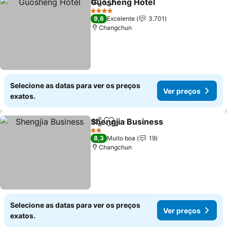
Guosheng Hotel
Partilhar
Adicionar aos favoritos
4 Estrelas
9,6
Excelente
3.701
Changchun
Selecione as datas para ver os preços
Ver preços
exatos.
Shengjia Business
Partilhar
Adicionar aos favoritos
2 Estrelas
8,3
Muito boa
19
Changchun
Selecione as datas para ver os preços
Ver preços
exatos.