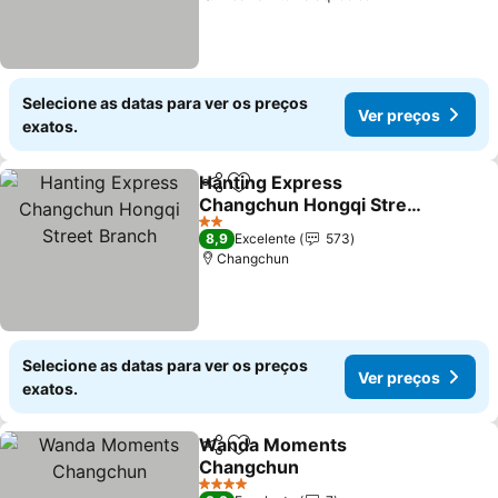
Selecione as datas para ver os preços
Ver preços
exatos.
Hanting Express
Partilhar
Adicionar aos favoritos
Changchun Hongqi Street
Branch
2 Estrelas
8,9
Excelente
573
Changchun
Selecione as datas para ver os preços
Ver preços
exatos.
Wanda Moments
Partilhar
Adicionar aos favoritos
Changchun
4 Estrelas