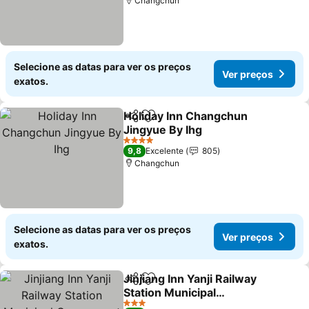
Changchun
Selecione as datas para ver os preços
Ver preços
exatos.
Holiday Inn Changchun
Partilhar
Adicionar aos favoritos
Jingyue By Ihg
4 Estrelas
9,8
Excelente
805
Changchun
Selecione as datas para ver os preços
Ver preços
exatos.
Jinjiang Inn Yanji Railway
Partilhar
Adicionar aos favoritos
Station Municipal
Government
3 Estrelas