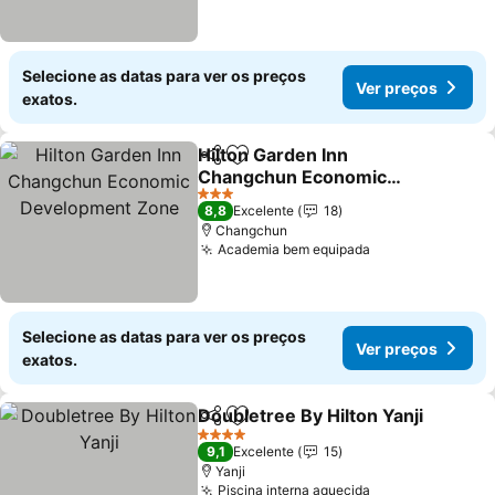
Selecione as datas para ver os preços
Ver preços
exatos.
Hilton Garden Inn
Partilhar
Adicionar aos favoritos
Changchun Economic
Development Zone
3 Estrelas
8,8
Excelente
18
Changchun
Academia bem equipada
Selecione as datas para ver os preços
Ver preços
exatos.
Doubletree By Hilton Yanji
Partilhar
Adicionar aos favoritos
4 Estrelas
9,1
Excelente
15
Yanji
Piscina interna aquecida