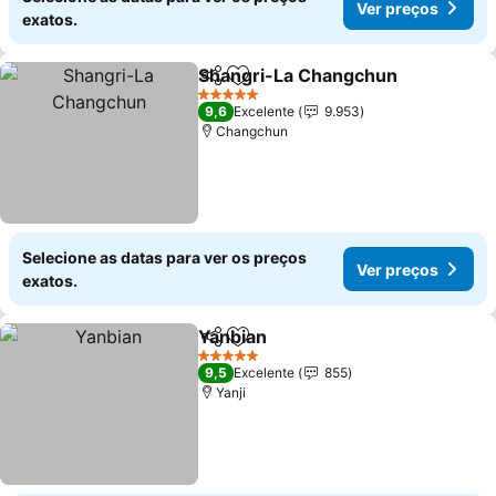
Ver preços
exatos.
Shangri-La Changchun
Partilhar
Adicionar aos favoritos
5 Estrelas
9,6
Excelente
9.953
Changchun
Selecione as datas para ver os preços
Ver preços
exatos.
Yanbian
Partilhar
Adicionar aos favoritos
5 Estrelas
9,5
Excelente
855
Yanji