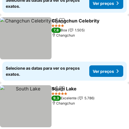
Selecione as datas para ver os preços
Ver preços
exatos.
Changchun Celebrity
Partilhar
Adicionar aos favoritos
4 Estrelas
7,8
Boa
1.505
Changchun
Selecione as datas para ver os preços
Ver preços
exatos.
South Lake
Partilhar
Adicionar aos favoritos
5 Estrelas
9,3
Excelente
5.786
Changchun