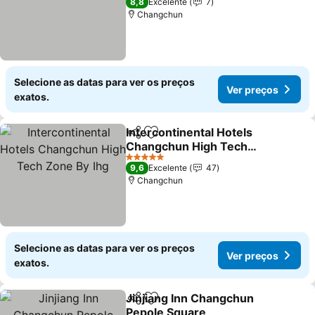
8,8
Excelente
7
Changchun
Selecione as datas para ver os preços
Ver preços
exatos.
Intercontinental Hotels
Partilhar
Adicionar aos favoritos
Changchun High Tech
Zone By Ihg
5 Estrelas
9,6
Excelente
47
Changchun
Selecione as datas para ver os preços
Ver preços
exatos.
Jinjiang Inn Changchun
Partilhar
Adicionar aos favoritos
Pepole Square