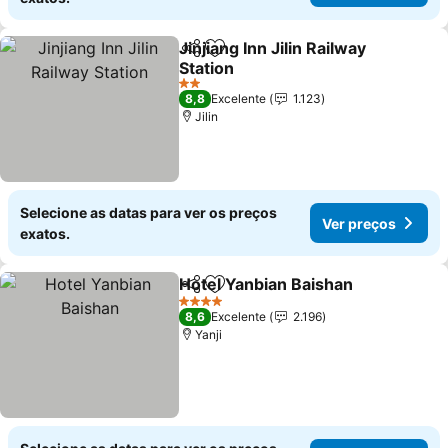
Jinjiang Inn Jilin Railway
Partilhar
Adicionar aos favoritos
Station
2 Estrelas
8,8
Excelente
1.123
Jilin
Selecione as datas para ver os preços
Ver preços
exatos.
Hotel Yanbian Baishan
Partilhar
Adicionar aos favoritos
4 Estrelas
8,6
Excelente
2.196
Yanji