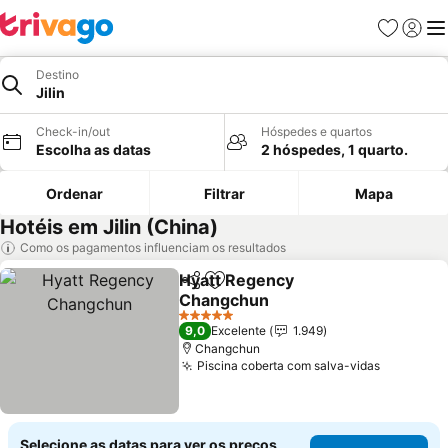
Favoritos
Iniciar
Me
Destino
Jilin
Check-in/out
Hóspedes e quartos
Escolha as datas
2 hóspedes, 1 quarto.
Ordenar
Filtrar
Mapa
Hotéis em Jilin (China)
Como os pagamentos influenciam os resultados
Hyatt Regency
Partilhar
Adicionar aos favoritos
Changchun
5 Estrelas
9,0
Excelente
1.949
Changchun
Piscina coberta com salva-vidas
Selecione as datas para ver os preços