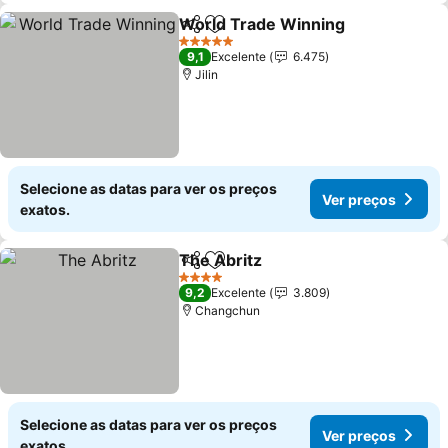
World Trade Winning
Partilhar
Adicionar aos favoritos
5 Estrelas
9,1
Excelente
6.475
Jilin
Selecione as datas para ver os preços
Ver preços
exatos.
The Abritz
Partilhar
Adicionar aos favoritos
4 Estrelas
9,2
Excelente
3.809
Changchun
Selecione as datas para ver os preços
Ver preços
exatos.