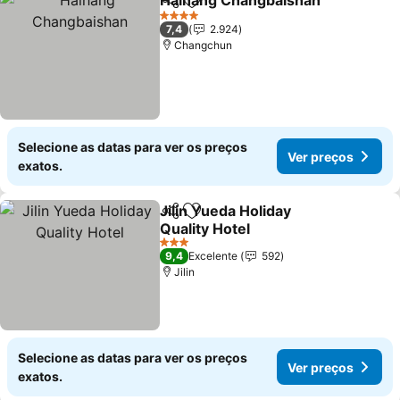
Haihang Changbaishan
Partilhar
Adicionar aos favoritos
4 Estrelas
7,4
2.924
Changchun
Selecione as datas para ver os preços
Ver preços
exatos.
Jilin Yueda Holiday
Partilhar
Adicionar aos favoritos
Quality Hotel
3 Estrelas
9,4
Excelente
592
Jilin
Selecione as datas para ver os preços
Ver preços
exatos.