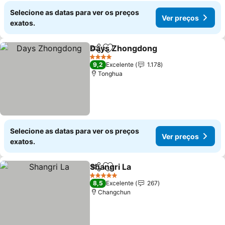
Selecione as datas para ver os preços
Ver preços
exatos.
Days Zhongdong
Partilhar
Adicionar aos favoritos
4 Estrelas
9,2
Excelente
1.178
Tonghua
Selecione as datas para ver os preços
Ver preços
exatos.
Shangri La
Partilhar
Adicionar aos favoritos
5 Estrelas
8,5
Excelente
267
Changchun