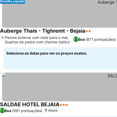
Escolha popular
Auberge Thais - Tighremt - Bejaia
2 Estrelas
Piscina externa com vista para o mar,
Boa
(871 pontuações)
7,7
Quartos de pedra com charme rústico
Selecione as datas para ver os preços exatos.
SALDAE HOTEL BEJAIA
3 Estrelas
Boa
(991 pontuações)
7,7
Béjaïa