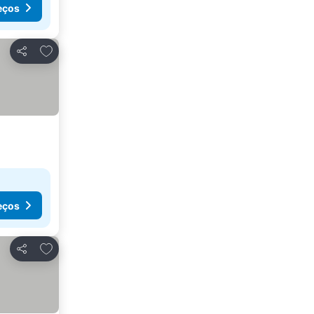
eços
Adicionar aos favoritos
Partilhar
eços
Adicionar aos favoritos
Partilhar