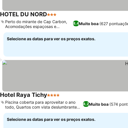
HOTEL DU NORD
3 Estrelas
Perto do mirante de Cap Carbon,
Muito boa
(627 pontuaçõ
8,4
Acomodações espaçosas e
modernas
Selecione as datas para ver os preços exatos.
Hotel Raya Tichy
4 Estrelas
Piscina coberta para aproveitar o ano
Muito boa
(574 pon
8,2
todo, Quartos com vista deslumbrante
para o mar
Selecione as datas para ver os preços exatos.