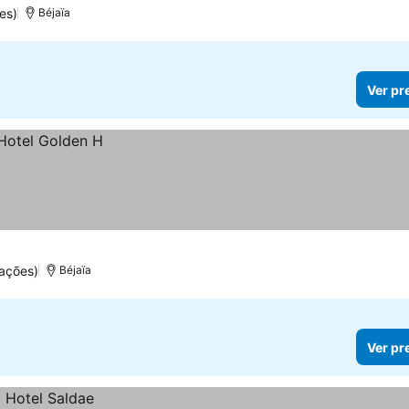
es)
Béjaïa
Ver pr
ações)
Béjaïa
Ver pr