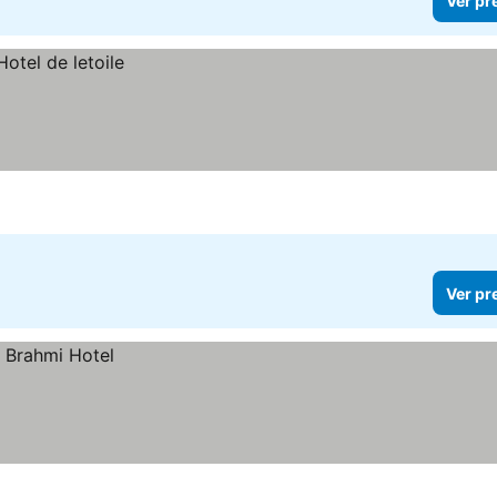
Ver pr
Ver pr