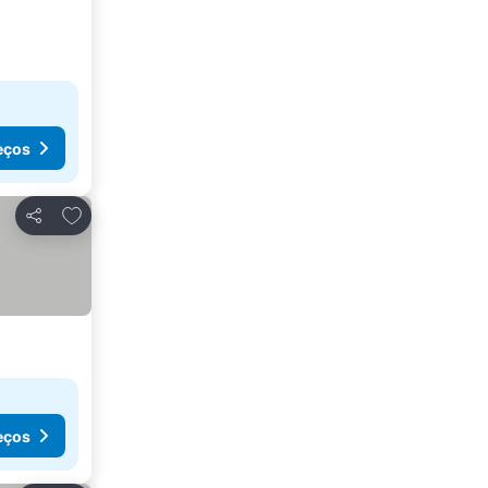
eços
Adicionar aos favoritos
Partilhar
eços