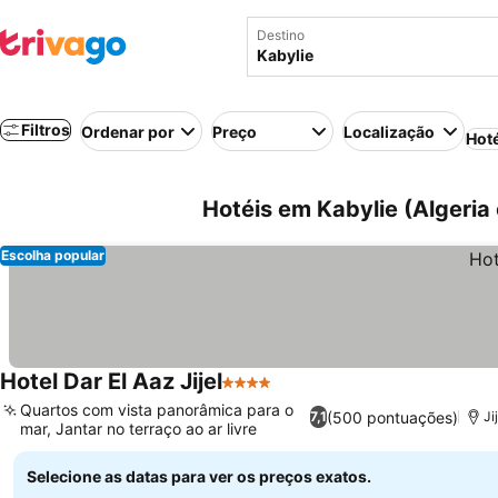
Destino
Filtros
Ordenar por
Preço
Localização
Hot
Hotéis em Kabylie (Algeria 
Escolha popular
Hotel Dar El Aaz Jijel
4 Estrelas
Quartos com vista panorâmica para o
(500 pontuações)
7,1
Ji
mar, Jantar no terraço ao ar livre
Selecione as datas para ver os preços exatos.