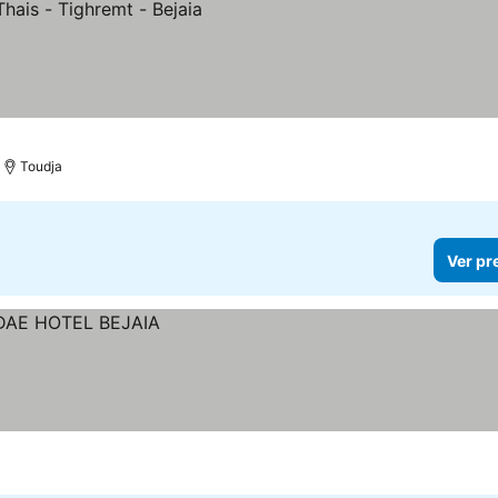
Toudja
Ver pr