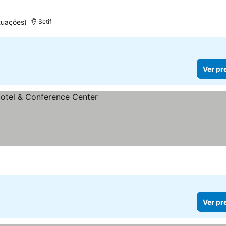
tuações)
Setif
Ver pr
Ver pr