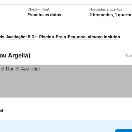
Check-in/out
Hóspedes e quartos
Escolha as datas
2 hóspedes, 1 quarto
éis
Avaliação: 8,0+
Piscina
Praia
Pequeno-almoço incluído
ou Argelia)
Com
jel