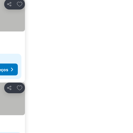
Adicionar aos favoritos
Partilhar
eços
Adicionar aos favoritos
Partilhar