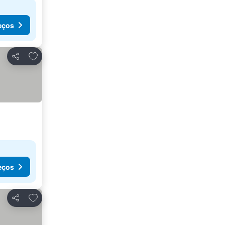
eços
Adicionar aos favoritos
Partilhar
eços
Adicionar aos favoritos
Partilhar