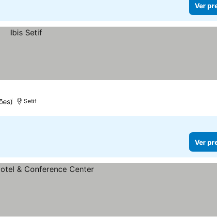
Ver pr
ões)
Setif
Ver pr