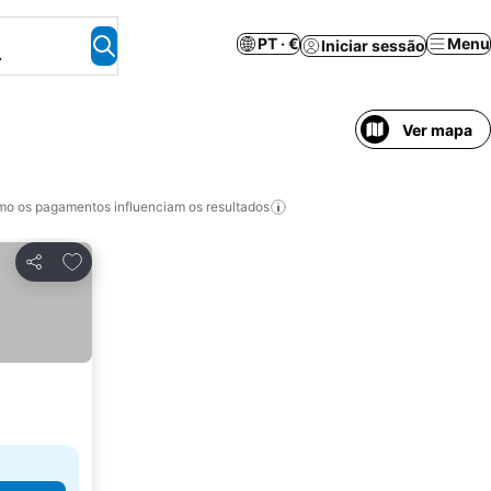
PT · €
Menu
Iniciar sessão
.
Ver mapa
o os pagamentos influenciam os resultados
Adicionar aos favoritos
Partilhar