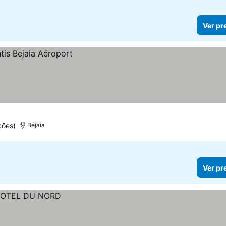
Ver pr
ções)
Béjaïa
Ver pr