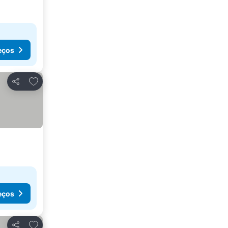
eços
Adicionar aos favoritos
Partilhar
eços
Adicionar aos favoritos