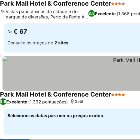
Park Mall Hotel & Conference Center
4 Estrelas
Vistas panorâmicas da cidade e do
Excelente
(1.368 pon
8,8
parque de diversões, Perto da Fonte Ain
El Fouara
€ 67
De
Consulte os preços de
2 sites
Park Mall Hotel & Conference Center
4 Estrelas
Excelente
(1.332 pontuações)
8,6
Setif
Selecione as datas para ver os preços exatos.