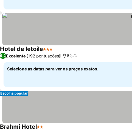
Hotel de letoile
3 Estrelas
Excelente
(192 pontuações)
9,2
Béjaïa
Selecione as datas para ver os preços exatos.
Escolha popular
Brahmi Hotel
2 Estrelas