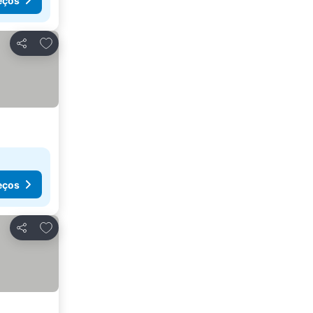
eços
Adicionar aos favoritos
Partilhar
eços
Adicionar aos favoritos
Partilhar