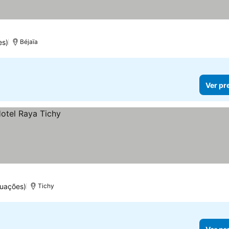
es)
Béjaïa
Ver pr
tuações)
Tichy