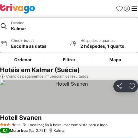
Favoritos
Iniciar
Me
Destino
Kalmar
Check-in/out
Hóspedes e quartos
Escolha as datas
2 hóspedes, 1 quarto.
Ordenar
Filtrar
Mapa
Hotéis em Kalmar (Suécia)
Como os pagamentos influenciam os resultados
Partilhar
Ad
Hotell Svanen
Hotel
Localização à beira-mar com vista para o lago
3 Estrelas
8,1
Muito boa
2.751
Kalmar