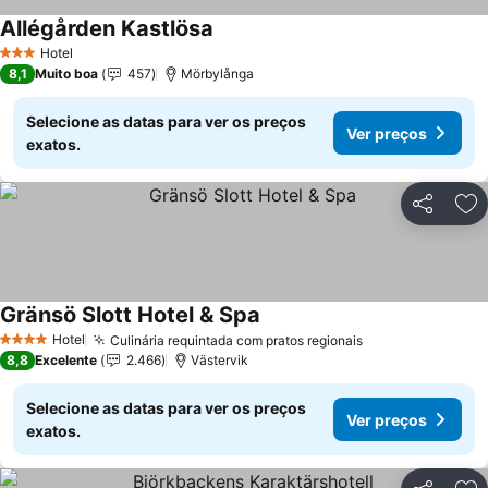
Allégården Kastlösa
Hotel
3 Estrelas
8,1
Muito boa
457
Mörbylånga
Selecione as datas para ver os preços
Ver preços
exatos.
Partilhar
Ad
Gränsö Slott Hotel & Spa
Hotel
Culinária requintada com pratos regionais
4 Estrelas
8,8
Excelente
2.466
Västervik
Selecione as datas para ver os preços
Ver preços
exatos.