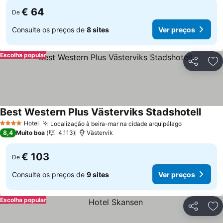
€ 64
De
Consulte os preços de
8 sites
Ver preços
Escolha popular
Partilhar
Ad
Best Western Plus Västerviks Stadshotell
Hotel
Localização à beira-mar na cidade arquipélago
4 Estrelas
8,4
Muito boa
4.113
Västervik
€ 103
De
Consulte os preços de
9 sites
Ver preços
Escolha popular
Partilhar
Ad