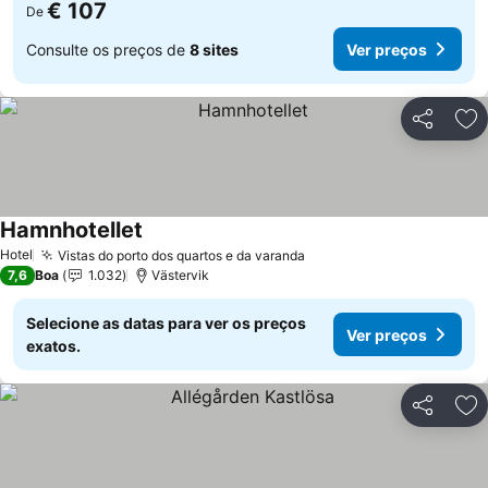
€ 107
De
Consulte os preços de
8 sites
Ver preços
Partilhar
Ad
Hamnhotellet
Hotel
Vistas do porto dos quartos e da varanda
7,6
Boa
1.032
Västervik
Selecione as datas para ver os preços
Ver preços
exatos.
Partilhar
Ad