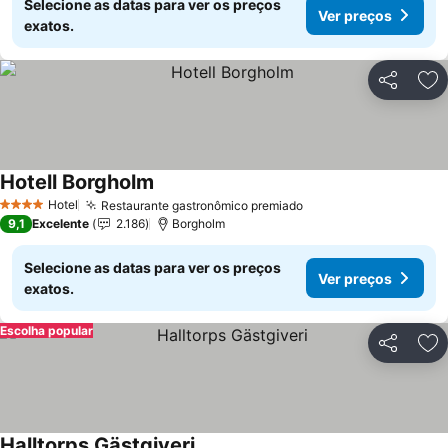
Selecione as datas para ver os preços
Ver preços
exatos.
Partilhar
Ad
Hotell Borgholm
Hotel
Restaurante gastronômico premiado
4 Estrelas
9,1
Excelente
2.186
Borgholm
Selecione as datas para ver os preços
Ver preços
exatos.
Escolha popular
Partilhar
Ad
Halltorps Gästgiveri