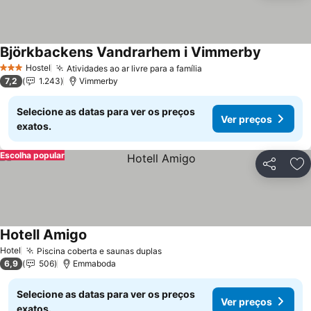
Björkbackens Vandrarhem i Vimmerby
Hostel
Atividades ao ar livre para a família
3 Estrelas
7,2
1.243
Vimmerby
Selecione as datas para ver os preços
Ver preços
exatos.
Escolha popular
Partilhar
Ad
Hotell Amigo
Hotel
Piscina coberta e saunas duplas
6,9
506
Emmaboda
Selecione as datas para ver os preços
Ver preços
exatos.