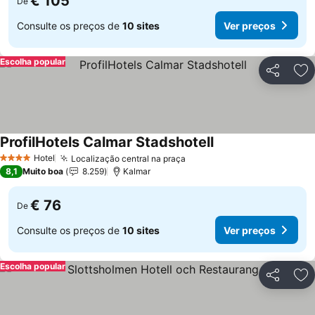
€ 105
De
Consulte os preços de
10 sites
Ver preços
Escolha popular
Partilhar
Ad
ProfilHotels Calmar Stadshotell
Hotel
Localização central na praça
4 Estrelas
8,1
Muito boa
8.259
Kalmar
€ 76
De
Consulte os preços de
10 sites
Ver preços
Escolha popular
Partilhar
Ad