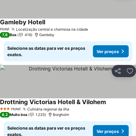
Gamleby Hotell
Hotel
Localização central e charmosa na cidade
7,8
Boa
416
Gamleby
Selecione as datas para ver os preços
Ver preços
exatos.
Partilhar
Ad
Drottning Victorias Hotell & Vilohem
Hotel
Culinária regional da ilha
3 Estrelas
8,2
Muito boa
1.235
Borgholm
Selecione as datas para ver os preços
Ver preços
exatos.