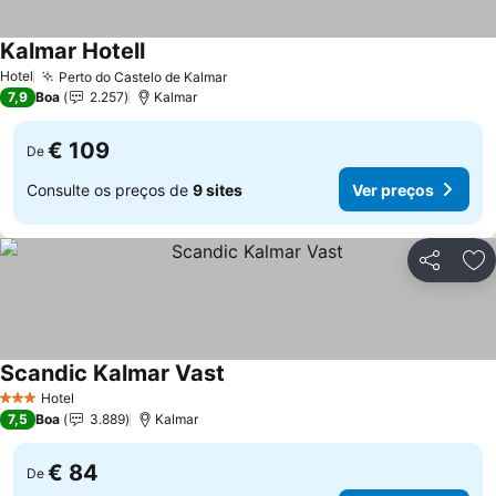
Kalmar Hotell
Hotel
Perto do Castelo de Kalmar
7,9
Boa
2.257
Kalmar
€ 109
De
Consulte os preços de
9 sites
Ver preços
Partilhar
Ad
Scandic Kalmar Vast
Hotel
3 Estrelas
7,5
Boa
3.889
Kalmar
€ 84
De