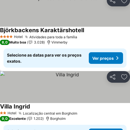
Partilhar
Ad
Björkbackens Karaktärshotell
Hotel
Atividades para toda a família
4 Estrelas
8,0
Muito boa
3.028
Vimmerby
Selecione as datas para ver os preços
Ver preços
exatos.
Partilhar
Ad
Villa Ingrid
Hotel
Localização central em Borgholm
2 Estrelas
9,0
Excelente
1.202
Borgholm