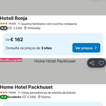
Hotell Ronja
Hotel
Quartos familiares com cozinha compacta
3 Estrelas
6,6
2.336
Vimmerby
€ 162
De
Consulte os preços de
3 sites
Ver preços
Escolha popular
Partilhar
Ad
Home Hotel Packhuset
Hotel
Vistas panorâmicas do estreito de Kalmar
3 Estrelas
8,8
Excelente
5.356
Kalmar