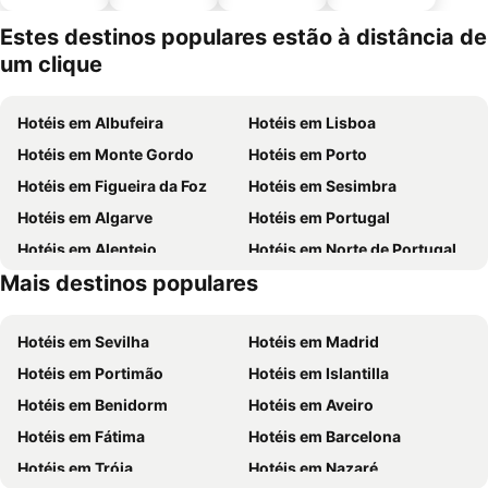
animais
estaciona
mento
Estes destinos populares estão à distância de
um clique
Hotéis em Albufeira
Hotéis em Lisboa
Hotéis em Monte Gordo
Hotéis em Porto
Hotéis em Figueira da Foz
Hotéis em Sesimbra
Hotéis em Algarve
Hotéis em Portugal
Hotéis em Alentejo
Hotéis em Norte de Portugal
Mais destinos populares
Hotéis em Madeira
Hotéis em Espanha
Hotéis em Sevilha
Hotéis em Madrid
Hotéis em Portimão
Hotéis em Islantilla
Hotéis em Benidorm
Hotéis em Aveiro
Hotéis em Fátima
Hotéis em Barcelona
Hotéis em Tróia
Hotéis em Nazaré