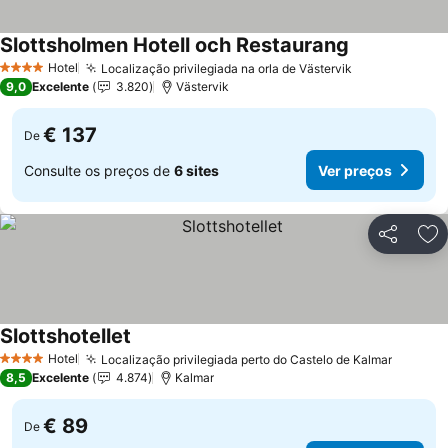
Slottsholmen Hotell och Restaurang
Hotel
Localização privilegiada na orla de Västervik
4 Estrelas
9,0
Excelente
3.820
Västervik
€ 137
De
Consulte os preços de
6 sites
Ver preços
Partilhar
Ad
Slottshotellet
Hotel
Localização privilegiada perto do Castelo de Kalmar
4 Estrelas
8,5
Excelente
4.874
Kalmar
€ 89
De