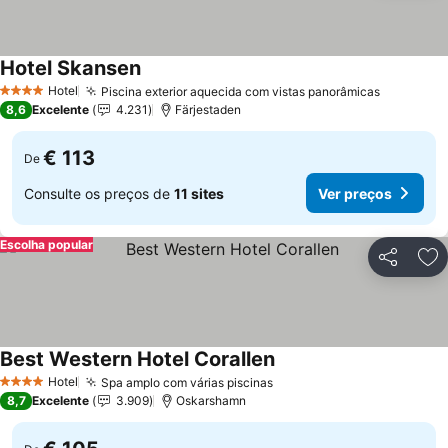
Hotel Skansen
Hotel
Piscina exterior aquecida com vistas panorâmicas
4 Estrelas
8,6
Excelente
4.231
Färjestaden
€ 113
De
Consulte os preços de
11 sites
Ver preços
Escolha popular
Partilhar
Ad
Best Western Hotel Corallen
Hotel
Spa amplo com várias piscinas
4 Estrelas
8,7
Excelente
3.909
Oskarshamn