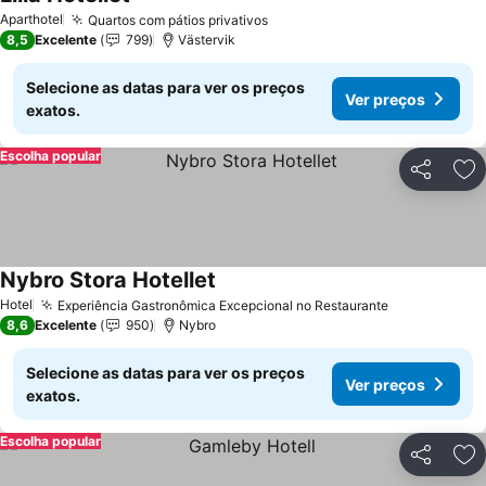
Aparthotel
Quartos com pátios privativos
8,5
Excelente
799
Västervik
Selecione as datas para ver os preços
Ver preços
exatos.
Escolha popular
Partilhar
Ad
Nybro Stora Hotellet
Hotel
Experiência Gastronômica Excepcional no Restaurante
8,6
Excelente
950
Nybro
Selecione as datas para ver os preços
Ver preços
exatos.
Escolha popular
Partilhar
Ad