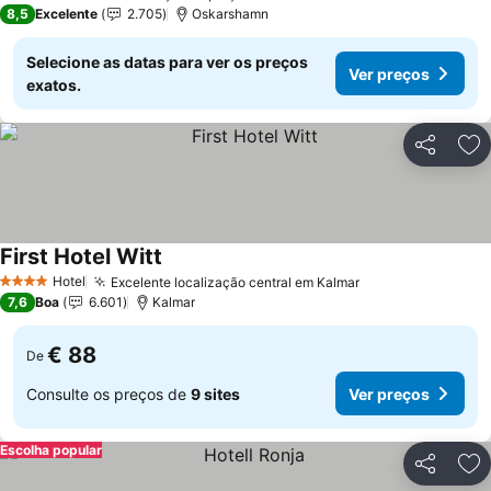
4 Estrelas
8,5
Excelente
2.705
Oskarshamn
Selecione as datas para ver os preços
Ver preços
exatos.
Partilhar
Ad
First Hotel Witt
Hotel
Excelente localização central em Kalmar
4 Estrelas
7,6
Boa
6.601
Kalmar
€ 88
De
Consulte os preços de
9 sites
Ver preços
Escolha popular
Partilhar
Ad