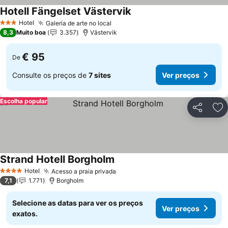
Hotell Fängelset Västervik
Hotel
Galeria de arte no local
3 Estrelas
8,3
Muito boa
3.357
Västervik
€ 95
De
Consulte os preços de
7 sites
Ver preços
Escolha popular
Partilhar
Ad
Strand Hotell Borgholm
Hotel
Acesso a praia privada
4 Estrelas
7,1
1.771
Borgholm
Selecione as datas para ver os preços
Ver preços
exatos.