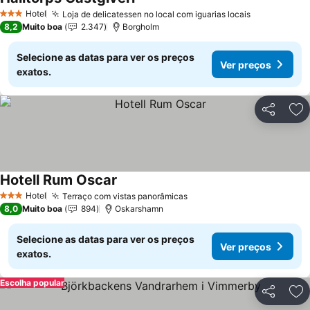
Hotel
Loja de delicatessen no local com iguarias locais
3 Estrelas
8,2
Muito boa
2.347
Borgholm
Selecione as datas para ver os preços
Ver preços
exatos.
Partilhar
Ad
Hotell Rum Oscar
Hotel
Terraço com vistas panorâmicas
3 Estrelas
8,0
Muito boa
894
Oskarshamn
Selecione as datas para ver os preços
Ver preços
exatos.
Escolha popular
Partilhar
Ad