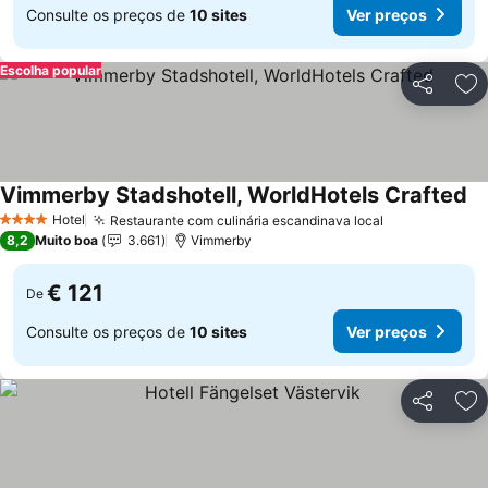
Consulte os preços de
10 sites
Ver preços
Escolha popular
Partilhar
Ad
Vimmerby Stadshotell, WorldHotels Crafted
Hotel
Restaurante com culinária escandinava local
4 Estrelas
8,2
Muito boa
3.661
Vimmerby
€ 121
De
Consulte os preços de
10 sites
Ver preços
Partilhar
Ad