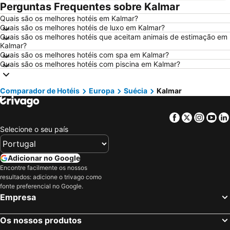
Perguntas Frequentes sobre Kalmar
Hotéis em Évora
Hotéis em Peniche
Quais são os melhores hotéis em Kalmar?
Hotéis em Porto Santo
Hotéis em Isla Canela
Quais são os melhores hotéis de luxo em Kalmar?
Hotéis em Sangenjo
Hotéis em Vila Nova de Milfontes
Quais são os melhores hotéis que aceitam animais de estimação em
Kalmar?
Hotéis em Vilamoura
Hotéis em Vigo
Quais são os melhores hotéis com spa em Kalmar?
Quais são os melhores hotéis com piscina em Kalmar?
Hotéis em Roma
Hotéis em Centro de Portugal
Hotéis em Sul de Espanha
Hotéis em Málaga
Comparador de Hotéis
Europa
Suécia
Kalmar
Hotéis em Maiorca
Hotéis em Andaluzia
Hotéis em Minorca
Hotéis em Ibiza
Facebook
Twitter
Insta
Yo
Hotéis em Ilha do Sal
Hotéis em Galiza
Selecione o seu país
Hotéis em Douro
Hotéis em Costa da Luz
Hotéis em Serra da Estrela
Hotéis em Região de Lisboa
Adicionar no Google
Encontre facilmente os nossos
Hotéis em Costa do Sol
Hotéis em Sardenha
resultados: adicione o trivago como
Hotéis em Tenerife
Hotéis em Cabo Verde
fonte preferencial no Google.
Empresa
Hotéis em São Miguel
Hotéis em Madrid
Os nossos produtos