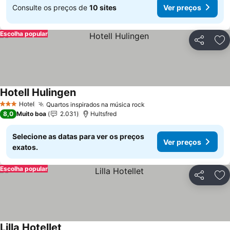
Consulte os preços de
10 sites
Ver preços
Escolha popular
Partilhar
Ad
Hotell Hulingen
Hotel
Quartos inspirados na música rock
3 Estrelas
8,0
Muito boa
2.031
Hultsfred
Selecione as datas para ver os preços
Ver preços
exatos.
Escolha popular
Partilhar
Ad
Lilla Hotellet