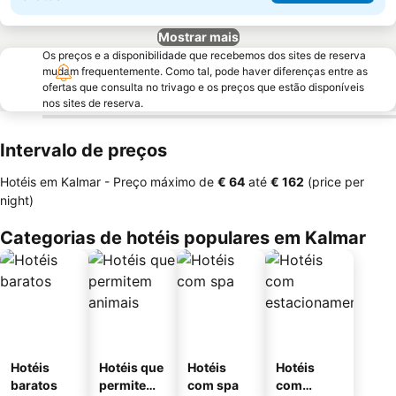
Mostrar mais
Os preços e a disponibilidade que recebemos dos sites de reserva
mudam frequentemente. Como tal, pode haver diferenças entre as
ofertas que consulta no trivago e os preços que estão disponíveis
nos sites de reserva.
Intervalo de preços
Hotéis em Kalmar -
Preço máximo
de
‎€ 64
até
‎€ 162
(price per
night)
Categorias de hotéis populares em Kalmar
Hotéis
Hotéis que
Hotéis
Hotéis
baratos
permitem
com spa
com