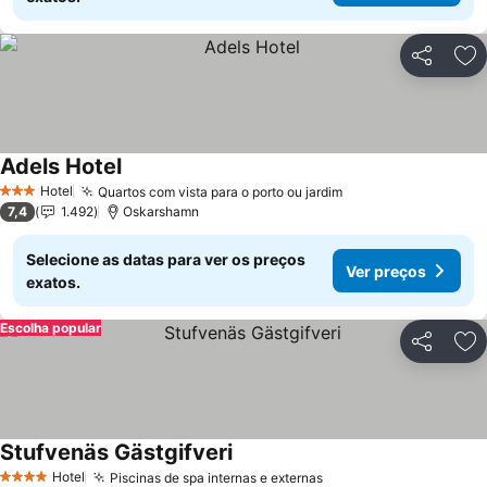
Partilhar
Ad
Adels Hotel
Hotel
Quartos com vista para o porto ou jardim
3 Estrelas
7,4
1.492
Oskarshamn
Selecione as datas para ver os preços
Ver preços
exatos.
Escolha popular
Partilhar
Ad
Stufvenäs Gästgifveri
Hotel
Piscinas de spa internas e externas
4 Estrelas