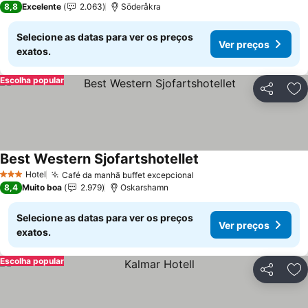
8,8
Excelente
2.063
Söderåkra
Selecione as datas para ver os preços
Ver preços
exatos.
Escolha popular
Partilhar
Ad
Best Western Sjofartshotellet
Hotel
Café da manhã buffet excepcional
3 Estrelas
8,4
Muito boa
2.979
Oskarshamn
Selecione as datas para ver os preços
Ver preços
exatos.
Escolha popular
Partilhar
Ad