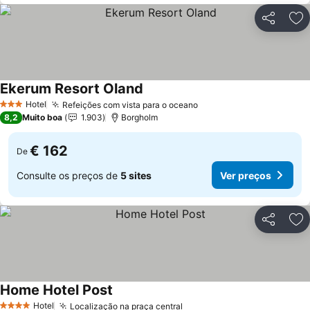
Partilhar
Ad
Ekerum Resort Oland
Hotel
Refeições com vista para o oceano
3 Estrelas
8,2
Muito boa
1.903
Borgholm
€ 162
De
Consulte os preços de
5 sites
Ver preços
Partilhar
Ad
Home Hotel Post
Hotel
Localização na praça central