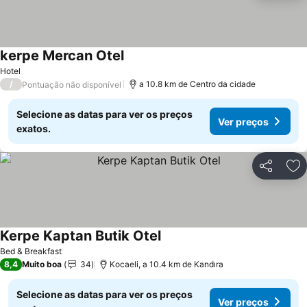
kerpe Mercan Otel
Ver preços
Hotel
/
a 10.8 km de Centro da cidade
Pontuação não disponível
Selecione as datas para ver os preços
Ver preços
exatos.
Partilhar
Ad
Kerpe Kaptan Butik Otel
Ver preços
Bed & Breakfast
8,4
Muito boa
34
Kocaeli, a 10.4 km de Kandıra
Selecione as datas para ver os preços
Ver preços