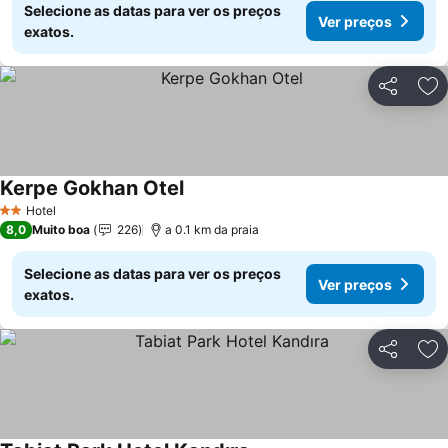
Selecione as datas para ver os preços
Ver preços
exatos.
Partilhar
Ad
Kerpe Gokhan Otel
Ver preços
Hotel
2 Estrelas
8,0
Muito boa
226
a 0.1 km da praia
Selecione as datas para ver os preços
Ver preços
exatos.
Partilhar
Ad