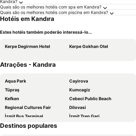
Kandıra?
Quais são os melhores hotéis com spa em Kandıra?
Quais são os melhores hotéis com piscina em Kandıra?
Hotéis em Kandıra
Estes hotéis também poderão interessá-lo...
Kerpe Degirmen Hotel
Kerpe Gokhan Otel
Atrações - Kandıra
Aqua Park
Cayirova
Tüpraş
Kumcagiz
Kefken
Cebeci Public Beach
Regional Cultures Fair
Dilovasi
İzmit Bus Terminal
İzmit Tren Gari
Destinos populares
Serdivan Park
Green Park Resort – Kartepe
Masukiye
Arifiye Tren Gari