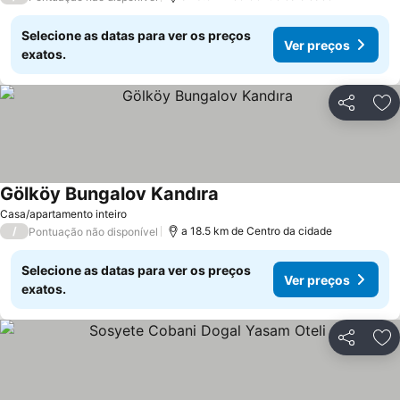
Selecione as datas para ver os preços
Ver preços
exatos.
Partilhar
Ad
Gölköy Bungalov Kandıra
Ver preços
Casa/apartamento inteiro
/
a 18.5 km de Centro da cidade
Pontuação não disponível
Selecione as datas para ver os preços
Ver preços
exatos.
Partilhar
Ad