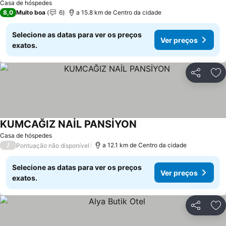
Casa de hóspedes
8,0
Muito boa
6
a 15.8 km de Centro da cidade
Selecione as datas para ver os preços
Ver preços
exatos.
Partilhar
Ad
KUMCAĞIZ NAİL PANSİYON
Ver preços
Casa de hóspedes
/
a 12.1 km de Centro da cidade
Pontuação não disponível
Selecione as datas para ver os preços
Ver preços
exatos.
Partilhar
Ad