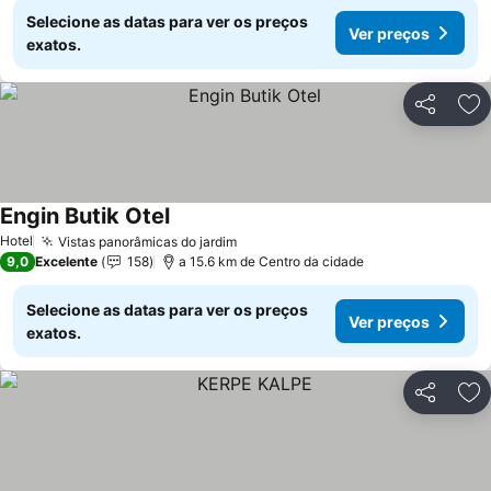
Selecione as datas para ver os preços
Ver preços
exatos.
Partilhar
Ad
Engin Butik Otel
Ver preços
Hotel
Vistas panorâmicas do jardim
Ver preços
9,0
Excelente
158
a 15.6 km de Centro da cidade
Selecione as datas para ver os preços
Ver preços
exatos.
Partilhar
Ad