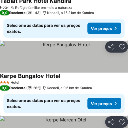
Tabiat Park Hotel Kandıra
Ver preços
Hotel
Refúgio familiar em meio à natureza
Ver preços
9,0
Excelente
143
Kocaeli, a 15.2 km de Kandıra
Selecione as datas para ver os preços
Ver preços
exatos.
Partilhar
Ad
Kerpe Bungalov Hotel
Ver preços
Hotel
3 Estrelas
9,0
Excelente
262
Kocaeli, a 9.6 km de Kandıra
Selecione as datas para ver os preços
Ver preços
exatos.
Partilhar
Ad