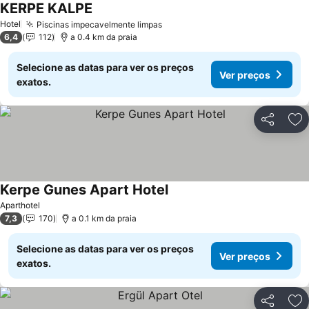
KERPE KALPE
Ver preços
Hotel
Piscinas impecavelmente limpas
Ver preços
6,4
112
a 0.4 km da praia
Selecione as datas para ver os preços
Ver preços
exatos.
Partilhar
Ad
Kerpe Gunes Apart Hotel
Ver preços
Aparthotel
7,3
170
a 0.1 km da praia
Selecione as datas para ver os preços
Ver preços
exatos.
Partilhar
Ad