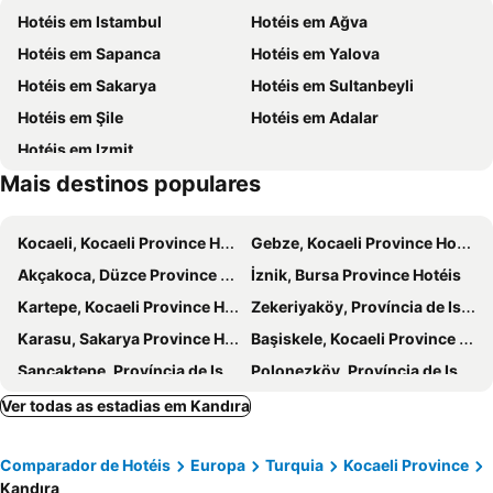
Hotéis em Istambul
Hotéis em Ağva
Сark Сaddesi
Cengiz Topel Naval Air Station
Hotéis em Sapanca
Hotéis em Yalova
Sile
Hotéis em Sakarya
Hotéis em Sultanbeyli
Hotéis em Şile
Hotéis em Adalar
Hotéis em Izmit
Mais destinos populares
Kocaeli, Kocaeli Province Hotéis
Gebze, Kocaeli Province Hotéis
Akçakoca, Düzce Province Hotéis
İznik, Bursa Province Hotéis
Kartepe, Kocaeli Province Hotéis
Zekeriyaköy, Província de Istambul Hotéis
Karasu, Sakarya Province Hotéis
Başiskele, Kocaeli Province Hotéis
Sancaktepe, Província de Istambul Hotéis
Polonezköy, Província de Istambul Hotéis
Düzce, Düzce Province Hotéis
Çınarcık, Yalova Province Hotéis
Ver todas as estadias em Kandıra
Istambul, Província de Istambul Hotéis
Avcilar, Província de Istambul Hotéis
Comparador de Hotéis
Europa
Turquia
Kocaeli Province
Ağva, Província de Istambul Hotéis
Sapanca, Sakarya Province Hotéis
Kandıra