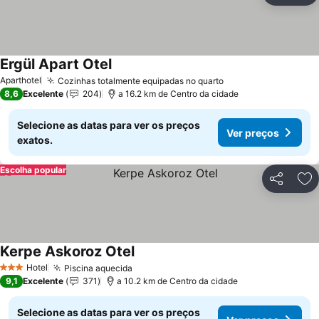
Ergül Apart Otel
Ver preços
Aparthotel
Cozinhas totalmente equipadas no quarto
Ver preços
8,6
Excelente
204
a 16.2 km de Centro da cidade
Selecione as datas para ver os preços
Ver preços
exatos.
Escolha popular
Partilhar
Ad
Kerpe Askoroz Otel
Ver preços
Hotel
Piscina aquecida
Ver preços
3 Estrelas
9,1
Excelente
371
a 10.2 km de Centro da cidade
Selecione as datas para ver os preços