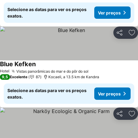
Selecione as datas para ver os preços
Ver preços
exatos.
Partilhar
Ad
Blue Kefken
Ver preços
Hotel
Vistas panorâmicas do mar e do pôr do sol
Ver preços
9,5
Excelente
87
Kocaeli, a 13.5 km de Kandıra
Selecione as datas para ver os preços
Ver preços
exatos.
Partilhar
Ad