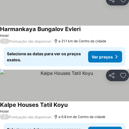
Partilhar
Ad
Harmankaya Bungalov Evleri
Ver preços
Hotel
/
a 21.1 km de Centro da cidade
Pontuação não disponível
Selecione as datas para ver os preços
Ver preços
exatos.
Partilhar
Ad
Kalpe Houses Tatil Koyu
Ver preços
Hotel
/
a 6.8 km de Centro da cidade
Pontuação não disponível