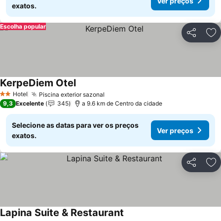
Ver preços
exatos.
Escolha popular
Partilhar
Ad
KerpeDiem Otel
Ver preços
Hotel
Piscina exterior sazonal
Ver preços
2 Estrelas
9,3
Excelente
345
a 9.6 km de Centro da cidade
Selecione as datas para ver os preços
Ver preços
exatos.
Partilhar
Ad
Lapina Suite & Restaurant
Ver preços