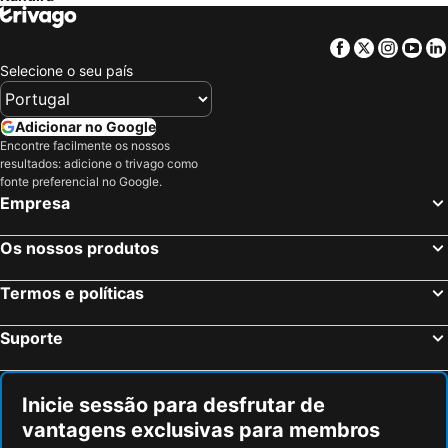
Yalova, Yalova Province Hotéis
Sakarya, Sakarya Province Hotéis
Sultanbeyli, Província de Istambul Hotéis
Şile, Província de Istambul Hotéis
Facebook
Twitter
Insta
Yo
Adalar, Província de Istambul Hotéis
Antalya, Província de Antália Hotéis
Selecione o seu país
Göreme, Nevşehir Province Hotéis
Alanya, Província de Antália Hotéis
Belek, Província de Antália Hotéis
Bodrum, Mugla Province Hotéis
Adicionar no Google
Encontre facilmente os nossos
Alaçatı, Província de Izmir Hotéis
Serik, Província de Antália Hotéis
resultados: adicione o trivago como
Lara, Província de Antália Hotéis
fonte preferencial no Google.
Empresa
Os nossos produtos
Termos e políticas
Suporte
Inicie sessão para desfrutar de
vantagens exclusivas para membros