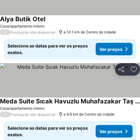
Alya Butik Otel
Ver preços
Casa/apartamento inteiro
/
a 10.1 km de Centro da cidade
Pontuação não disponível
Selecione as datas para ver os preços
Ver preços
exatos.
Partilhar
Ad
Meda Suite Sıcak Havuzlu Muhafazakar Taş Ev
Ver preços
Casa/apartamento inteiro
/
a 9.6 km de Centro da cidade
Pontuação não disponível
Selecione as datas para ver os preços
Ver preços
exatos.