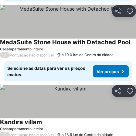
Partilhar
Ad
MedaSuite Stone House with Detached Pool
Ve
Casa/apartamento inteiro
/
a 10.0 km de Centro da cidade
Pontuação não disponível
Selecione as datas para ver os preços
Ver preços
exatos.
Partilhar
Ad
Kandıra villam
Ver preços
Casa/apartamento inteiro
/
a 13.5 km de Centro da cidade
Pontuação não disponível