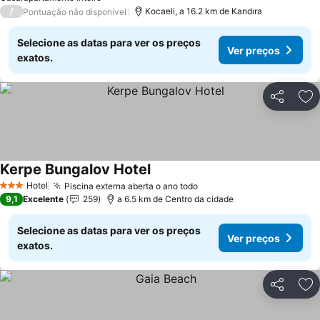
/
Kocaeli, a 16.2 km de Kandıra
Pontuação não disponível
Selecione as datas para ver os preços
Ver preços
exatos.
Partilhar
Ad
Kerpe Bungalov Hotel
Ver preços
Hotel
Piscina externa aberta o ano todo
Ver preços
3 Estrelas
9,1
Excelente
259
a 6.5 km de Centro da cidade
Selecione as datas para ver os preços
Ver preços
exatos.
Partilhar
Ad