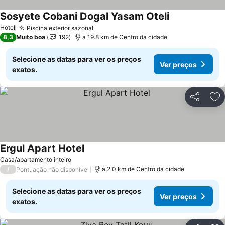
Sosyete Cobani Dogal Yasam Oteli
Ver preços
Hotel
Piscina exterior sazonal
Ver preços
8,3
Muito boa
192
a 19.8 km de Centro da cidade
Selecione as datas para ver os preços
Ver preços
exatos.
Partilhar
Ad
Ergul Apart Hotel
Ver preços
Casa/apartamento inteiro
/
a 2.0 km de Centro da cidade
Pontuação não disponível
Selecione as datas para ver os preços
Ver preços
exatos.