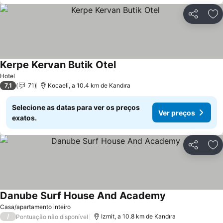
Partilhar
Ad
Kerpe Kervan Butik Otel
Ver preços
Hotel
7,1
71
Kocaeli, a 10.4 km de Kandıra
Selecione as datas para ver os preços
Ver preços
exatos.
Partilhar
Ad
Danube Surf House And Academy
Ver preços
Casa/apartamento inteiro
/
Izmit, a 10.8 km de Kandıra
Pontuação não disponível