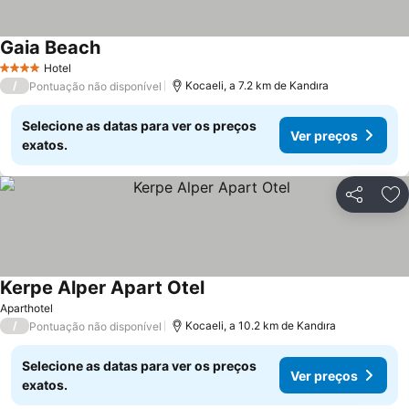
Gaia Beach
Ver preços
Hotel
4 Estrelas
/
Kocaeli, a 7.2 km de Kandıra
Pontuação não disponível
Selecione as datas para ver os preços
Ver preços
exatos.
Partilhar
Ad
Kerpe Alper Apart Otel
Ver preços
Aparthotel
/
Kocaeli, a 10.2 km de Kandıra
Pontuação não disponível
Selecione as datas para ver os preços
Ver preços
exatos.