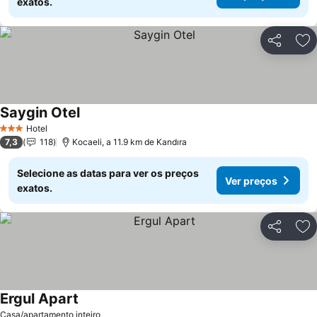
exatos.
Partilhar
Ad
Saygin Otel
Ver preços
Hotel
3 Estrelas
7,3
118
Kocaeli, a 11.9 km de Kandıra
Selecione as datas para ver os preços
Ver preços
exatos.
Partilhar
Ad
Ergul Apart
Ver preços
Casa/apartamento inteiro