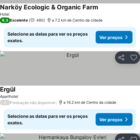
Narköy Ecologic & Organic Farm
Ver preços
Hotel
9,3
Excelente
460
a 7.2 km de Centro da cidade
Selecione as datas para ver os preços
Ver preços
exatos.
Partilhar
Ad
Ergül
Ver preços
Aparthotel
/
a 16.2 km de Centro da cidade
Pontuação não disponível
Selecione as datas para ver os preços
Ver preços
exatos.