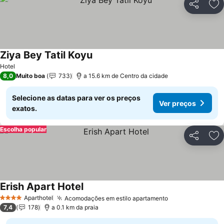
Partilhar
Ad
Ziya Bey Tatil Koyu
Ver preços
Hotel
8,0
Muito boa
733
a 15.6 km de Centro da cidade
Selecione as datas para ver os preços
Ver preços
exatos.
Escolha popular
Partilhar
Ad
Erish Apart Hotel
Ver preços
Aparthotel
Acomodações em estilo apartamento
Ver preços
4 Estrelas
7,4
178
a 0.1 km da praia