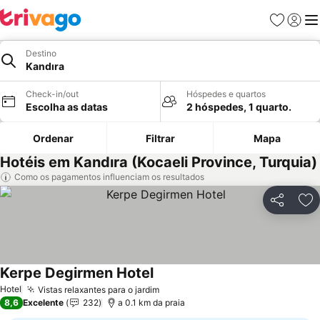
Favoritos
Iniciar
Me
Destino
Kandıra
Check-in/out
Hóspedes e quartos
Escolha as datas
2 hóspedes, 1 quarto.
Ordenar
Filtrar
Mapa
Hotéis em Kandıra (Kocaeli Province, Turquia)
Como os pagamentos influenciam os resultados
Partilhar
Ad
Kerpe Degirmen Hotel
Ver preços
Hotel
Vistas relaxantes para o jardim
Ver preços
8,6
Excelente
232
a 0.1 km da praia