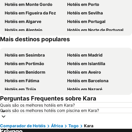
Hotéis em Monte Gordo
Hotéis em Porto
Hotéis em Figueira da Foz
Hotéis em Sevilha
Hotéis em Algarve
Hotéis em Portugal
Hotéis em Alentejo
Hotéis em Norte de Portugal
Mais destinos populares
Hotéis em Madeira
Hotéis em Espanha
Hotéis em Sesimbra
Hotéis em Madrid
Hotéis em Portimão
Hotéis em Islantilla
Hotéis em Benidorm
Hotéis em Aveiro
Hotéis em Fátima
Hotéis em Barcelona
Hotéis em Tróia
Hotéis em Nazaré
Perguntas Frequentes sobre Kara
Hotéis em Évora
Hotéis em Peniche
Quais são os melhores hotéis em Kara?
Hotéis em Porto Santo
Hotéis em Isla Canela
Quais são os melhores hotéis com piscina em Kara?
Hotéis em Sangenjo
Hotéis em Vila Nova de Milfontes
Hotéis em Vilamoura
Hotéis em Vigo
Comparador de Hotéis
África
Togo
Kara
Hotéis em Roma
Hotéis em Centro de Portugal