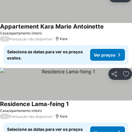
Appartement Kara Marie Antoinette
Casa/apartamento inteiro
/
Kara
Pontuação não disponível
Selecione as datas para ver os preços
Ver preços
exatos.
Partilhar
Ad
Residence Lama-feing 1
Casa/apartamento inteiro
/
Kara
Pontuação não disponível
Selecione as datas para ver os preços