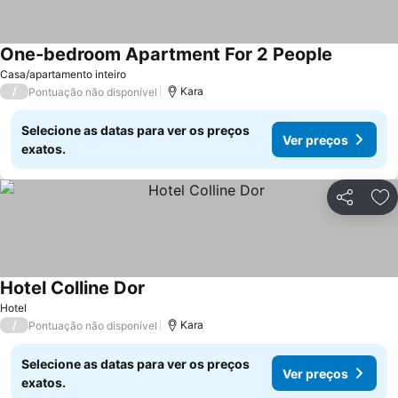
One-bedroom Apartment For 2 People
Casa/apartamento inteiro
/
Kara
Pontuação não disponível
Selecione as datas para ver os preços
Ver preços
exatos.
Partilhar
Ad
Hotel Colline Dor
Hotel
/
Kara
Pontuação não disponível
Selecione as datas para ver os preços
Ver preços
exatos.