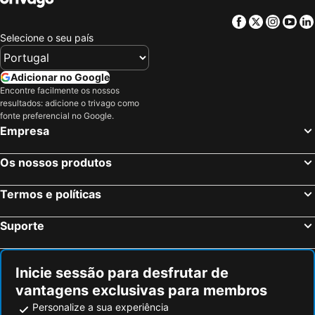
Facebook
Twitter
Insta
Yo
Hotéis em Sul de Espanha
Hotéis em Málaga
Selecione o seu país
Hotéis em Maiorca
Hotéis em Andaluzia
Hotéis em Minorca
Hotéis em Ibiza
Adicionar no Google
Hotéis em Ilha do Sal
Hotéis em Galiza
Encontre facilmente os nossos
Hotéis em Douro
Hotéis em Costa da Luz
resultados: adicione o trivago como
fonte preferencial no Google.
Hotéis em Serra da Estrela
Hotéis em Região de Lisboa
Empresa
Hotéis em Costa do Sol
Hotéis em Sardenha
Os nossos produtos
Hotéis em Tenerife
Hotéis em Cabo Verde
Hotéis em São Miguel
Hotéis em Madrid
Termos e políticas
Suporte
Inicie sessão para desfrutar de
vantagens exclusivas para membros
Personalize a sua experiência