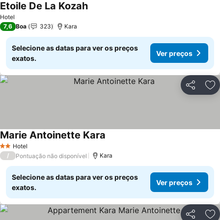
Etoile De La Kozah
Hotel
7,6
Boa
323
Kara
Selecione as datas para ver os preços
Ver preços
exatos.
Partilhar
Ad
Marie Antoinette Kara
Hotel
2 Estrelas
/
Kara
Pontuação não disponível
Selecione as datas para ver os preços
Ver preços
exatos.
Partilhar
Ad