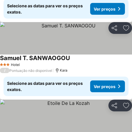
Selecione as datas para ver os preços
Ver preços
exatos.
Partilhar
Ad
Samuel T. SANWAOGOU
Hotel
3 Estrelas
/
Kara
Pontuação não disponível
Selecione as datas para ver os preços
Ver preços
exatos.
Partilhar
Ad