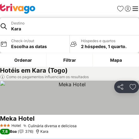
Favoritos
Iniciar
Me
Destino
Kara
Check-in/out
Hóspedes e quartos
Escolha as datas
2 hóspedes, 1 quarto.
Ordenar
Filtrar
Mapa
Hotéis em Kara (Togo)
Como os pagamentos influenciam os resultados
Partilhar
Ad
Meka Hotel
Hotel
Culinária diversa e deliciosa
3 Estrelas
7,8
Boa
376
Kara