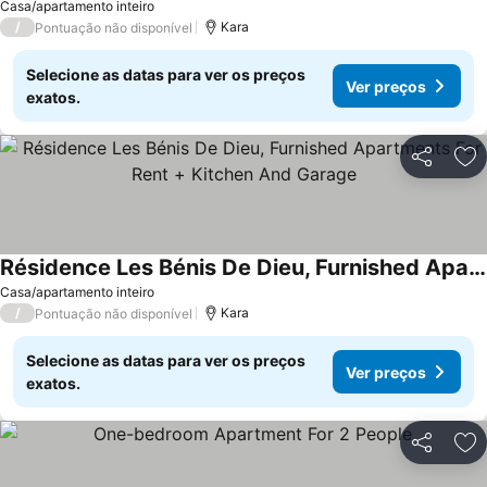
Casa/apartamento inteiro
/
Kara
Pontuação não disponível
Selecione as datas para ver os preços
Ver preços
exatos.
Partilhar
Ad
Résidence Les Bénis De Dieu, Furnished Apartments For Rent + Kitchen And Garage
Casa/apartamento inteiro
/
Kara
Pontuação não disponível
Selecione as datas para ver os preços
Ver preços
exatos.
Partilhar
Ad