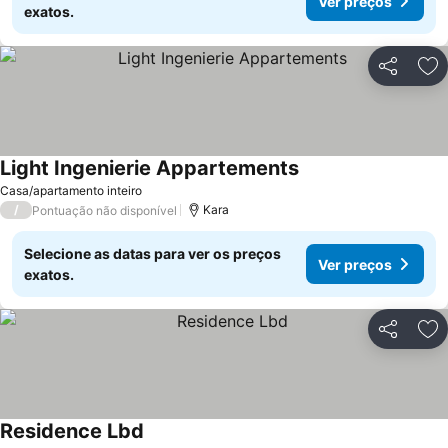
Ver preços
exatos.
Partilhar
Ad
Light Ingenierie Appartements
Casa/apartamento inteiro
/
Kara
Pontuação não disponível
Selecione as datas para ver os preços
Ver preços
exatos.
Partilhar
Ad
Residence Lbd