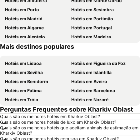
Hotéis em Albufeira
Hotéis em Monte Gordo
Hotéis em Porto
Hotéis em Sesimbra
Hotéis em Madrid
Hotéis em Portimão
Hotéis em Algarve
Hotéis em Portugal
Hotéis em Alentejo
Hotéis em Madeira
Mais destinos populares
Hotéis em Espanha
Hotéis em Sul de Espanha
Hotéis em Lisboa
Hotéis em Figueira da Foz
Hotéis em Sevilha
Hotéis em Islantilla
Hotéis em Benidorm
Hotéis em Aveiro
Hotéis em Fátima
Hotéis em Barcelona
Hotéis em Tróia
Hotéis em Nazaré
Perguntas Frequentes sobre Kharkiv Oblast
Hotéis em Évora
Hotéis em Peniche
Quais são os melhores hotéis em Kharkiv Oblast?
Hotéis em Porto Santo
Hotéis em Isla Canela
Quais são os melhores hotéis de luxo em Kharkiv Oblast?
Hotéis em Sangenjo
Hotéis em Vila Nova de Milfontes
Quais são os melhores hotéis que aceitam animais de estimação em
Kharkiv Oblast?
Hotéis em Vilamoura
Hotéis em Vigo
Quais são os melhores hotéis com spa em Kharkiv Oblast?