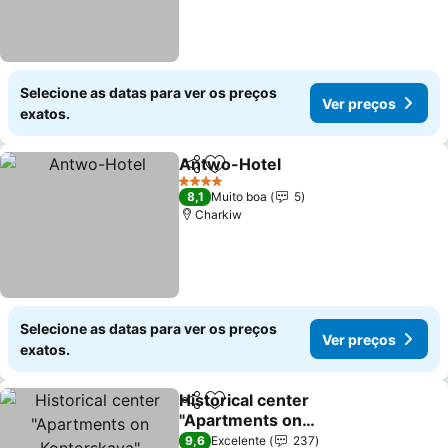
Selecione as datas para ver os preços
Ver preços
exatos.
Antwo-Hotel
Partilhar
Adicionar aos favoritos
Ver preços
4 Estrelas
8,1
Muito boa
5
Charkiw
Selecione as datas para ver os preços
Ver preços
exatos.
Historical center
Partilhar
Adicionar aos favoritos
"Apartments on
Kontorskaya"
Ver preços
9,6
Excelente
237