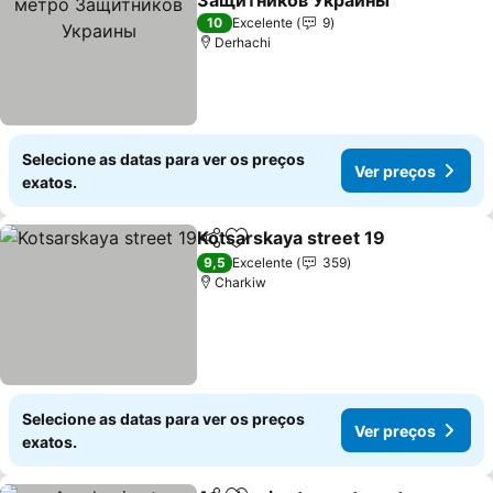
Защитников Украины
Ver preços
10
Excelente
9
Derhachi
Selecione as datas para ver os preços
Ver preços
exatos.
Kotsarskaya street 19
Partilhar
Adicionar aos favoritos
Ver 
9,5
Excelente
359
Charkiw
Selecione as datas para ver os preços
Ver preços
exatos.