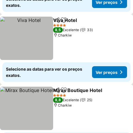
Ver preços
exatos.
Viva Hotel
Partilhar
Adicionar aos favoritos
Ver preços
4 Estrelas
8,5
Excelente
33
Charkiw
Selecione as datas para ver os preços
Ver preços
exatos.
Mirax Boutique Hotel
Partilhar
Adicionar aos favoritos
Ver 
4 Estrelas
8,8
Excelente
25
Charkiw