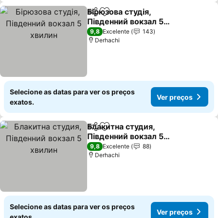
Бірюзова студія,
Partilhar
Adicionar aos favoritos
Південний вокзал 5
хвилин
Ver preços
9,8
Excelente
143
Derhachi
Selecione as datas para ver os preços
Ver preços
exatos.
Блакитна студия,
Partilhar
Adicionar aos favoritos
Південний вокзал 5
хвилин
Ver preços
9,8
Excelente
88
Derhachi
Selecione as datas para ver os preços
Ver preços
exatos.