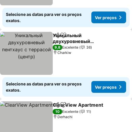
Selecione as datas para ver os preços
Ver preços
exatos.
Уникальный
Partilhar
Adicionar aos favoritos
двухуровневый
пентхаус с террасой
Ver preços
9,8
Excelente
36
(центр)
Charkiw
Selecione as datas para ver os preços
Ver preços
exatos.
ClearView Apartment
Partilhar
Adicionar aos favoritos
Ver 
10
Excelente
11
Derhachi