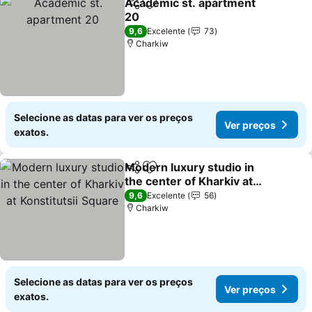
Academic st. apartment
Partilhar
Adicionar aos favoritos
20
Ver preços
9,6
Excelente
73
Charkiw
Selecione as datas para ver os preços
Ver preços
exatos.
Modern luxury studio in
Partilhar
Adicionar aos favoritos
the center of Kharkiv at
Konstitutsii Square
Ver preços
9,6
Excelente
56
Charkiw
Selecione as datas para ver os preços
Ver preços
exatos.