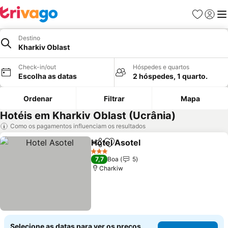
Favoritos
Iniciar
Me
Destino
Kharkiv Oblast
Check-in/out
Hóspedes e quartos
Escolha as datas
2 hóspedes, 1 quarto.
Ordenar
Filtrar
Mapa
Hotéis em Kharkiv Oblast (Ucrânia)
Como os pagamentos influenciam os resultados
Hotel Asotel
Partilhar
Adicionar aos favoritos
Ver preços
3 Estrelas
7,7
Boa
5
Charkiw
Selecione as datas para ver os preços