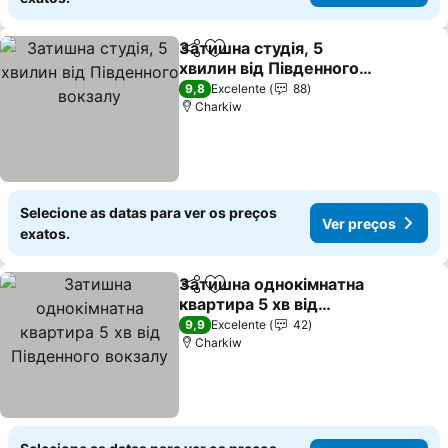
Затишна студія, 5
Partilhar
Adicionar aos favoritos
хвилин від Південного
вокзалу
Ver preços
9,8
Excelente
88
Charkiw
Selecione as datas para ver os preços
Ver preços
exatos.
Затишна однокімнатна
Partilhar
Adicionar aos favoritos
квартира 5 хв від
Південного вокзалу
Ver preços
9,9
Excelente
42
Charkiw