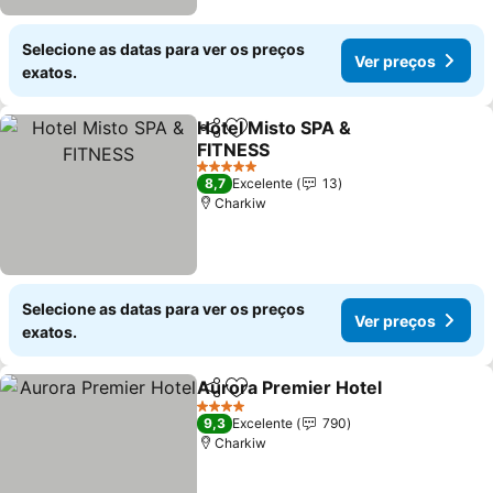
Selecione as datas para ver os preços
Ver preços
exatos.
Hotel Misto SPA &
Partilhar
Adicionar aos favoritos
FITNESS
Ver preços
5 Estrelas
8,7
Excelente
13
Charkiw
Selecione as datas para ver os preços
Ver preços
exatos.
Aurora Premier Hotel
Partilhar
Adicionar aos favoritos
Ver 
4 Estrelas
9,3
Excelente
790
Charkiw