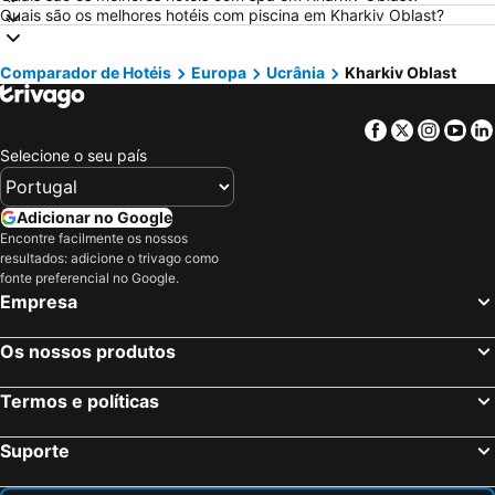
Quais são os melhores hotéis com piscina em Kharkiv Oblast?
Hotéis em Roma
Hotéis em Norte de Portugal
Hotéis em Centro de Portugal
Hotéis em Málaga
Comparador de Hotéis
Europa
Ucrânia
Kharkiv Oblast
Hotéis em Maiorca
Hotéis em Andaluzia
Hotéis em Minorca
Hotéis em Ibiza
Facebook
Twitter
Insta
Yo
Hotéis em Ilha do Sal
Hotéis em Galiza
Selecione o seu país
Hotéis em Douro
Hotéis em Costa da Luz
Hotéis em Serra da Estrela
Hotéis em Região de Lisboa
Adicionar no Google
Encontre facilmente os nossos
Hotéis em Costa do Sol
Hotéis em Sardenha
resultados: adicione o trivago como
Hotéis em Tenerife
Hotéis em Cabo Verde
fonte preferencial no Google.
Empresa
Hotéis em São Miguel
Os nossos produtos
Termos e políticas
Suporte