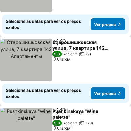
Selecione as datas para ver os preços
Ver preços
exatos.
Старошишковская
Partilhar
Adicionar aos favoritos
улица, 7 квартира 142
Апартаменты
Ver preços
9,8
Excelente
27
Charkiw
Selecione as datas para ver os preços
Ver preços
exatos.
Pushkinskaya "Wine
Partilhar
Adicionar aos favoritos
palette"
Ver preços
9,6
Excelente
120
Charkiw