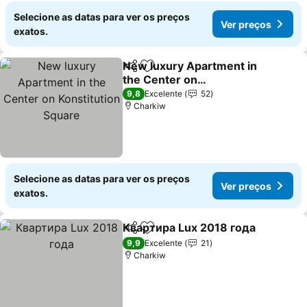
Selecione as datas para ver os preços
Ver preços
exatos.
New luxury Apartment in
Partilhar
Adicionar aos favoritos
the Center on
Konstitution Square
Ver preços
9,8
Excelente
52
Charkiw
Selecione as datas para ver os preços
Ver preços
exatos.
Квартира Lux 2018 года
Partilhar
Adicionar aos favoritos
V
9,9
Excelente
21
Charkiw