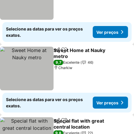
Selecione as datas para ver os preços
Ver preços
exatos.
Sweet Home at Nauky
Partilhar
Adicionar aos favoritos
metro
Ver preços
9,7
Excelente
46
Charkiw
Selecione as datas para ver os preços
Ver preços
exatos.
Special flat with great
Partilhar
Adicionar aos favoritos
central location
Ver preços
9,8
Excelente
22