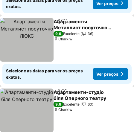
Selecione as datas para ver os preços
Ver preços
exatos.
Апартаменты
Partilhar
Adicionar aos favoritos
Металлист посуточно
ЛЮКС
Ver preços
9,9
Excelente
36
Charkiw
Selecione as datas para ver os preços
Ver preços
exatos.
Апартаменти-студіо
Partilhar
Adicionar aos favoritos
біля Оперного театру
Ver preços
9,8
Excelente
60
Charkiw