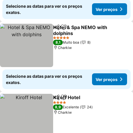
Selecione as datas para ver os preços
Ver preços
exatos.
Hotel & Spa NEMO with
Partilhar
Adicionar aos favoritos
dolphins
Ver preços
5 Estrelas
8,1
Muito boa
8
Charkiw
Selecione as datas para ver os preços
Ver preços
exatos.
Kiroff Hotel
Partilhar
Adicionar aos favoritos
Ver preços
4 Estrelas
8,9
Excelente
24
Charkiw