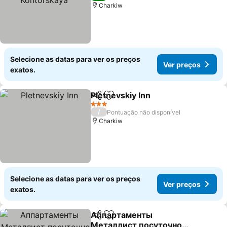
Charkiw
Selecione as datas para ver os preços
Ver preços
exatos.
Pletnevskiy Inn
Partilhar
Adicionar aos favoritos
Ver preços
3 Estrelas
/
Pontuação não disponível
Charkiw
Selecione as datas para ver os preços
Ver preços
exatos.
Аппартаменты
Partilhar
Adicionar aos favoritos
Металлист посуточно