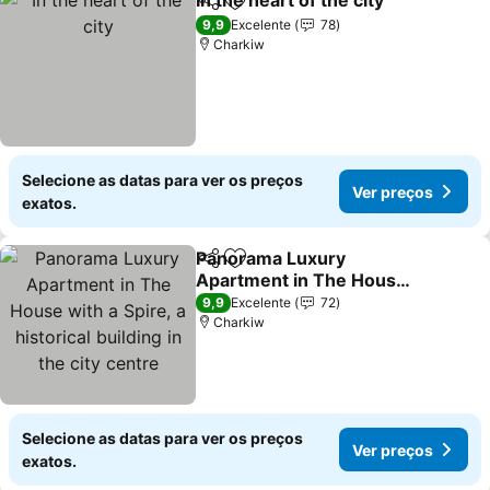
In the heart of the city
Partilhar
Adicionar aos favoritos
Ver 
9,9
Excelente
78
Charkiw
Selecione as datas para ver os preços
Ver preços
exatos.
Panorama Luxury
Partilhar
Adicionar aos favoritos
Apartment in The House
with a Spire, a historical
Ver preços
9,9
Excelente
72
building in the city centre
Charkiw
Selecione as datas para ver os preços
Ver preços
exatos.