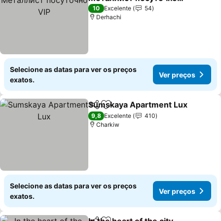
VIP
Ver preços
10
Excelente
54
Derhachi
Selecione as datas para ver os preços
Ver preços
exatos.
Sumskaya Apartment Lux
Partilhar
Adicionar aos favoritos
9,8
Excelente
410
Charkiw
Selecione as datas para ver os preços
Ver preços
exatos.