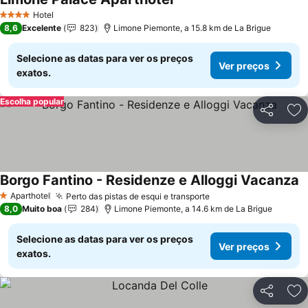
Hotel
4 Estrelas
8,6
Excelente
823
Limone Piemonte, a 15.8 km de La Brigue
Selecione as datas para ver os preços
Ver preços
exatos.
Escolha popular
Partilhar
Ad
Borgo Fantino - Residenze e Alloggi Vacanza
Aparthotel
Perto das pistas de esqui e transporte
1 Estrelas
8,0
Muito boa
284
Limone Piemonte, a 14.6 km de La Brigue
Selecione as datas para ver os preços
Ver preços
exatos.
Partilhar
Ad