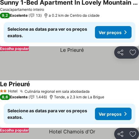
Sunny 1-Bed Apartment In Lovely Mountain Village
Casa/apartamento inteiro
9,2
Excelente
13
a 0.2 km de Centro da cidade
Selecione as datas para ver os preços
Ver preços
exatos.
Escolha popular
Partilhar
Ad
Le Prieuré
Hotel
Culinária regional em sala abobadada
2 Estrelas
8,6
Excelente
1.446
Tende, a 2.3 km de La Brigue
Selecione as datas para ver os preços
Ver preços
exatos.
Escolha popular
Partilhar
Ad