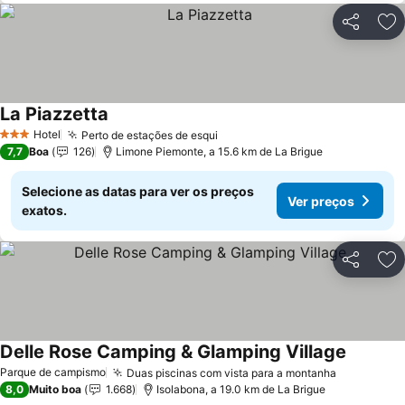
Partilhar
Ad
La Piazzetta
Hotel
Perto de estações de esqui
3 Estrelas
7,7
Boa
126
Limone Piemonte, a 15.6 km de La Brigue
Selecione as datas para ver os preços
Ver preços
exatos.
Partilhar
Ad
Delle Rose Camping & Glamping Village
Parque de campismo
Duas piscinas com vista para a montanha
8,0
Muito boa
1.668
Isolabona, a 19.0 km de La Brigue