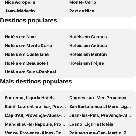
Nice Acropolis
Monte-Carlo
Jean-Médecin
Port de Nice
Destinos populares
Stazione Ferroviaria San Remo
Riquier
Nice City Tour
Ironman France - Nice Triathlon
Hotéis em Nice
Hotéis em Cannes
Coco Beach
Snowpark Prato Nevoso
Hotéis em Monte Carlo
Hotéis em Antibes
Beau Rivage
Isola 2000
Hotéis em Castellane
Hotéis em Menton
Nice Etoile
Praia Castel
Hotéis em Beausoleil
Hotéis em Fréjus
Musée des Merveilles
Monesi di Triora
Hotéis em Saint-Raphaël
Col de Tende
La notte di Hallowe'en a Triora
Mais destinos populares
Borgo antico di Triora
Seggiovia del Sole
Riserva Bianca
Cabinovia Limone
Sanremo, Liguria Hotéis
Cagnes-sur-Mer, Provença-Alpes-Costa Azul Hotéis
Artesina
Borgo di Cervo
Saint-Laurent-du-Var, Provença-Alpes-Costa Azul Hotéis
San Bartolomeo al Mare, Liguria Hotéis
Saint-Pierre-de-Féric
Parc National du Mercantour
Cap d'Ail, Provença-Alpes-Costa Azul Hotéis
Juan-les-Pins, Provença-Alpes-Costa Azul Hotéis
Riserva Naturale Regionale dell'Isola Gallinara
La plage
Mandelieu-la-Napoule, Provença-Alpes-Costa Azul Hotéis
Loano, Liguria Hotéis
Monte-Carlo Country Club
Port Royal de la Darse
Vence, Provença-Alpes-Costa Azul Hotéis
Roquebrune-Cap-Martin, Provença-Alpes-Costa Azul Hotéis
Pasteur