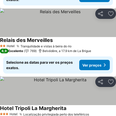
Partilhar
Ad
Relais des Merveilles
Hotel
Tranquilidade e vistas à beira do rio
2 Estrelas
8,9
Excelente
769
Belvédère, a 17.9 km de La Brigue
Selecione as datas para ver os preços
Ver preços
exatos.
Partilhar
Ad
Hotel Tripoli La Margherita
Hotel
Localização privilegiada perto dos teleféricos
3 Estrelas