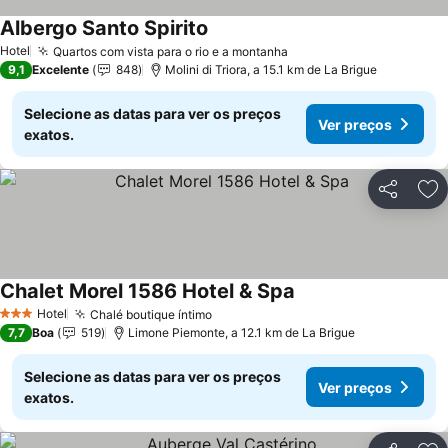
Albergo Santo Spirito
Hotel
Quartos com vista para o rio e a montanha
9,1
Excelente
848
Molini di Triora, a 15.1 km de La Brigue
Selecione as datas para ver os preços
Ver preços
exatos.
Partilhar
Ad
Chalet Morel 1586 Hotel & Spa
Hotel
Chalé boutique íntimo
3 Estrelas
7,7
Boa
519
Limone Piemonte, a 12.1 km de La Brigue
Selecione as datas para ver os preços
Ver preços
exatos.