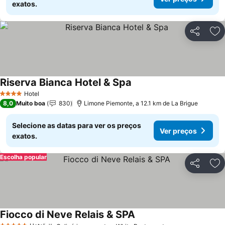
exatos.
Partilhar
Ad
Riserva Bianca Hotel & Spa
Hotel
4 Estrelas
8,0
Muito boa
830
Limone Piemonte, a 12.1 km de La Brigue
Selecione as datas para ver os preços
Ver preços
exatos.
Escolha popular
Partilhar
Ad
Fiocco di Neve Relais & SPA