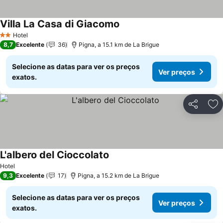
Villa La Casa di Giacomo
Hotel
2 Estrelas
8,7
Excelente
36
Pigna, a 15.1 km de La Brigue
Selecione as datas para ver os preços
Ver preços
exatos.
Partilhar
Ad
L'albero del Cioccolato
Hotel
9,3
Excelente
17
Pigna, a 15.2 km de La Brigue
Selecione as datas para ver os preços
Ver preços
exatos.