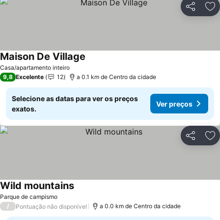
Partilhar
Ad
Maison De Village
Casa/apartamento inteiro
9,8
Excelente
12
a 0.1 km de Centro da cidade
Selecione as datas para ver os preços
Ver preços
exatos.
Partilhar
Ad
Wild mountains
Parque de campismo
/
a 0.0 km de Centro da cidade
Pontuação não disponível