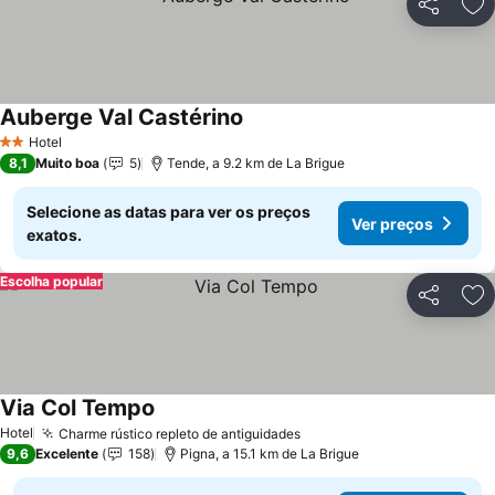
Partilhar
Ad
Auberge Val Castérino
Hotel
2 Estrelas
8,1
Muito boa
5
Tende, a 9.2 km de La Brigue
Selecione as datas para ver os preços
Ver preços
exatos.
Escolha popular
Partilhar
Ad
Via Col Tempo
Hotel
Charme rústico repleto de antiguidades
9,6
Excelente
158
Pigna, a 15.1 km de La Brigue