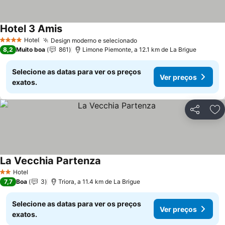
Hotel 3 Amis
Hotel
Design moderno e selecionado
4 Estrelas
8,2
Muito boa
861
Limone Piemonte, a 12.1 km de La Brigue
Selecione as datas para ver os preços
Ver preços
exatos.
Partilhar
Ad
La Vecchia Partenza
Hotel
2 Estrelas
7,7
Boa
3
Triora, a 11.4 km de La Brigue
Selecione as datas para ver os preços
Ver preços
exatos.