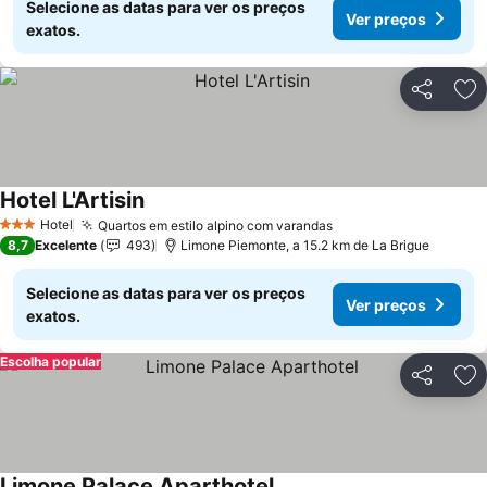
Selecione as datas para ver os preços
Ver preços
exatos.
Partilhar
Ad
Hotel L'Artisin
Hotel
Quartos em estilo alpino com varandas
3 Estrelas
8,7
Excelente
493
Limone Piemonte, a 15.2 km de La Brigue
Selecione as datas para ver os preços
Ver preços
exatos.
Escolha popular
Partilhar
Ad
Limone Palace Aparthotel