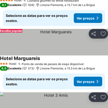
Hotel
Culinária gourmet no White Restaurant
5 Estrelas
9,1
Excelente
506
Limone Piemonte, a 15.7 km de La Brigue
Selecione as datas para ver os preços
Ver preços
exatos.
Escolha popular
Partilhar
Ad
Hotel Marguareis
Hotel
Ponto de venda de passes de esqui disponível
3 Estrelas
9,0
Excelente
573
Limone Piemonte, a 15.5 km de La Brigue
Selecione as datas para ver os preços
Ver preços
exatos.
Partilhar
Ad