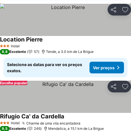
Partilhar
Ad
Location Pierre
Hotel
3 Estrelas
8,8
Excelente
57
Tende, a 3.0 km de La Brigue
Selecione as datas para ver os preços
Ver preços
exatos.
Escolha popular
Partilhar
Ad
Rifugio Ca' da Cardella
Hotel
Charme de uma vila encantadora
3 Estrelas
9,5
Excelente
246
Mendatica, a 15.1 km de La Brigue