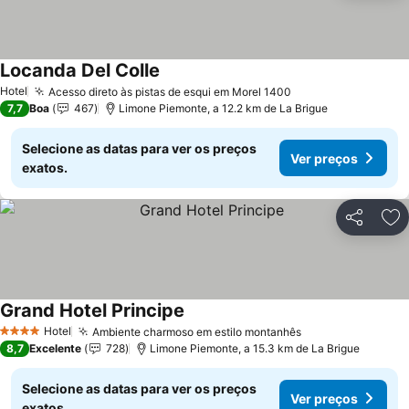
Locanda Del Colle
Hotel
Acesso direto às pistas de esqui em Morel 1400
7,7
Boa
467
Limone Piemonte, a 12.2 km de La Brigue
Selecione as datas para ver os preços
Ver preços
exatos.
Partilhar
Ad
Grand Hotel Principe
Hotel
Ambiente charmoso em estilo montanhês
4 Estrelas
8,7
Excelente
728
Limone Piemonte, a 15.3 km de La Brigue
Selecione as datas para ver os preços
Ver preços
exatos.