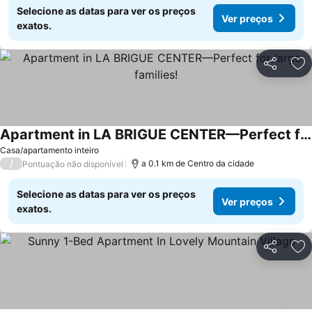
Selecione as datas para ver os preços
Ver preços
exatos.
Partilhar
Ad
Apartment in LA BRIGUE CENTER—Perfect for large families!
Casa/apartamento inteiro
/
a 0.1 km de Centro da cidade
Pontuação não disponível
Selecione as datas para ver os preços
Ver preços
exatos.
Partilhar
Ad