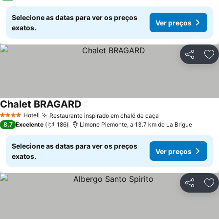
Selecione as datas para ver os preços
Ver preços
exatos.
Partilhar
Ad
Chalet BRAGARD
Hotel
Restaurante inspirado em chalé de caça
4 Estrelas
8,7
Excelente
186
Limone Piemonte, a 13.7 km de La Brigue
Selecione as datas para ver os preços
Ver preços
exatos.
Partilhar
Ad