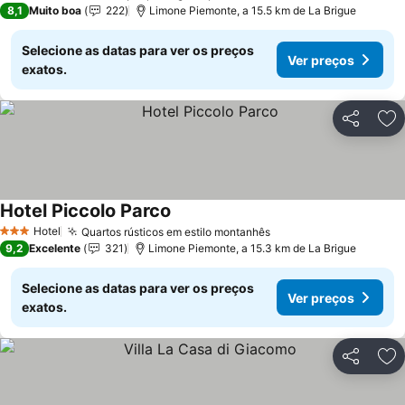
8,1
Muito boa
222
Limone Piemonte, a 15.5 km de La Brigue
Selecione as datas para ver os preços
Ver preços
exatos.
Partilhar
Ad
Hotel Piccolo Parco
Hotel
Quartos rústicos em estilo montanhês
3 Estrelas
9,2
Excelente
321
Limone Piemonte, a 15.3 km de La Brigue
Selecione as datas para ver os preços
Ver preços
exatos.
Partilhar
Ad