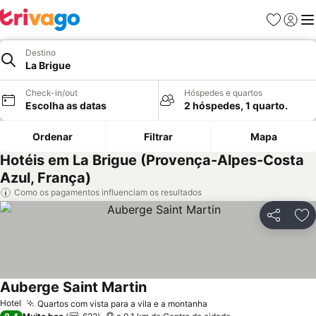
Favoritos
Iniciar
Me
Destino
La Brigue
Check-in/out
Hóspedes e quartos
Escolha as datas
2 hóspedes, 1 quarto.
Ordenar
Filtrar
Mapa
Hotéis em La Brigue (Provença-Alpes-Costa
Azul, França)
Como os pagamentos influenciam os resultados
Partilhar
Ad
Auberge Saint Martin
Hotel
Quartos com vista para a vila e a montanha