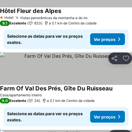
Hôtel Fleur des Alpes
Hotel
Vistas panorâmicas da montanha e do rio
1 Estrelas
9,1
Excelente
833
a 0.1 km de Centro da cidade
Selecione as datas para ver os preços
Ver preços
exatos.
Partilhar
Ad
Farm Of Val Des Prés, Gîte Du Ruisseau
Casa/apartamento inteiro
9,0
Excelente
34
a 0.1 km de Centro da cidade
Selecione as datas para ver os preços
Ver preços
exatos.