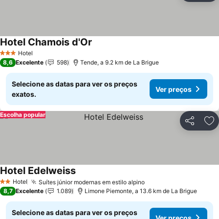
Hotel Chamois d'Or
Hotel
3 Estrelas
8,6
Excelente
598
Tende, a 9.2 km de La Brigue
Selecione as datas para ver os preços
Ver preços
exatos.
Escolha popular
Partilhar
Ad
Hotel Edelweiss
Hotel
Suítes júnior modernas em estilo alpino
2 Estrelas
8,7
Excelente
1.089
Limone Piemonte, a 13.6 km de La Brigue
Selecione as datas para ver os preços
Ver preços