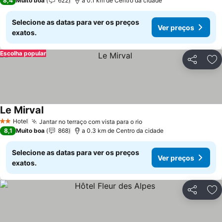
8,4
Muito boa
622
a 0.1 km de Centro da cidade
Selecione as datas para ver os preços
Ver preços
exatos.
Escolha popular
Partilhar
Ad
Le Mirval
Hotel
Jantar no terraço com vista para o rio
2 Estrelas
8,1
Muito boa
868
a 0.3 km de Centro da cidade
Selecione as datas para ver os preços
Ver preços
exatos.
Partilhar
Ad