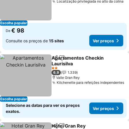
Localização privilegiada no alto da colina
Ve
Escolha popular
€ 98
De
Consulte os preços de
15 sites
Ver preços
Apartamentos Checkin
Partilhar
Adicionar aos favoritos
Laurisilva
Ver preços
2 Estrelas
6,9
1.339
Valle Gran Rey
Kitchenette para refeições independentes
Ve
Escolha popular
Selecione as datas para ver os preços
Ver preços
exatos.
Hotel Gran Rey
Partilhar
Adicionar aos favoritos