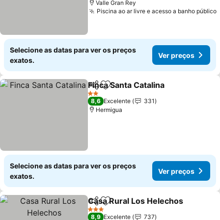
Valle Gran Rey
Piscina ao ar livre e acesso a banho público
Selecione as datas para ver os preços
Ver preços
exatos.
Finca Santa Catalina
Partilhar
Adicionar aos favoritos
Ver pr
2 Estrelas
8,6
Excelente
331
Hermigua
Selecione as datas para ver os preços
Ver preços
exatos.
Casa Rural Los Helechos
Partilhar
Adicionar aos favoritos
V
3 Estrelas
8,9
Excelente
737