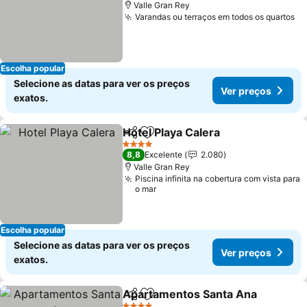
Valle Gran Rey
Varandas ou terraços em todos os quartos
Ve
Escolha popular
Selecione as datas para ver os preços
Ver preços
exatos.
Hotel Playa Calera
Partilhar
Adicionar aos favoritos
Ver pre
4 Estrelas
8,8
Excelente
2.080
Valle Gran Rey
Piscina infinita na cobertura com vista para
o mar
Escolha popular
Selecione as datas para ver os preços
Ver preços
exatos.
Apartamentos Santa Ana
Partilhar
Adicionar aos favoritos
V