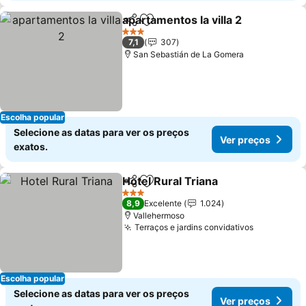
apartamentos la villa 2
Partilhar
Adicionar aos favoritos
Ver
3 Estrelas
7,1
307
San Sebastián de La Gomera
Escolha popular
Selecione as datas para ver os preços
Ver preços
exatos.
Hotel Rural Triana
Partilhar
Adicionar aos favoritos
Ver preç
3 Estrelas
8,9
Excelente
1.024
Vallehermoso
Terraços e jardins convidativos
Ver preço
Escolha popular
Selecione as datas para ver os preços
Ver preços