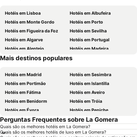
Hotéis em Lisboa
Hotéis em Albufeira
Hotéis em Monte Gordo
Hotéis em Porto
Hotéis em Figueira da Foz
Hotéis em Sevilha
Hotéis em Algarve
Hotéis em Portugal
Hotéis em Alentejo
Hotéis em Madeira
Mais destinos populares
Hotéis em Centro de Portugal
Hotéis em Sul de Espanha
Hotéis em Madrid
Hotéis em Sesimbra
Hotéis em Portimão
Hotéis em Islantilla
Hotéis em Fátima
Hotéis em Aveiro
Hotéis em Benidorm
Hotéis em Tróia
Hotéis em Évora
Hotéis em Peniche
Perguntas Frequentes sobre La Gomera
Hotéis em Porto Santo
Hotéis em Barcelona
Quais são os melhores hotéis em La Gomera?
Hotéis em Sangenjo
Hotéis em Nazaré
Quais são os melhores hotéis de luxo em La Gomera?
Hotéis em Vigo
Hotéis em Vila Nova de Milfontes