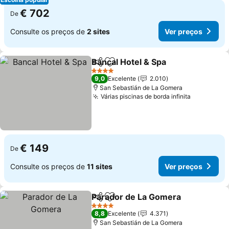
€ 702
De
Consulte os preços de
2 sites
Ver preços
Bancal Hotel & Spa
Partilhar
Adicionar aos favoritos
Ver pre
4 Estrelas
9,0
Excelente
2.010
San Sebastián de La Gomera
Várias piscinas de borda infinita
Ver preço
€ 149
De
Consulte os preços de
11 sites
Ver preços
Parador de La Gomera
Partilhar
Adicionar aos favoritos
Ver
4 Estrelas
8,8
Excelente
4.371
San Sebastián de La Gomera