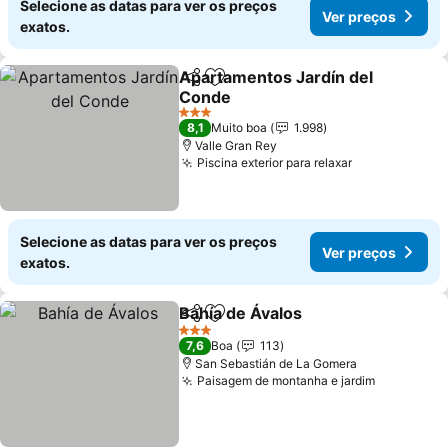
Selecione as datas para ver os preços
Ver preços
exatos.
Apartamentos Jardín del
Partilhar
Adicionar aos favoritos
Conde
Ver preços
3 Estrelas
8,1
Muito boa
1.998
Valle Gran Rey
Piscina exterior para relaxar
Ver preços
Selecione as datas para ver os preços
Ver preços
exatos.
Bahía de Ávalos
Partilhar
Adicionar aos favoritos
Ver preços
3 Estrelas
7,6
Boa
113
San Sebastián de La Gomera
Paisagem de montanha e jardim
Ver preço