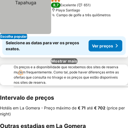
3 Estrelas
8,7
Excelente
651
Playa Santiago
Campo de golfe a três quilômetros
Ver pre
Escolha popular
Selecione as datas para ver os preços
Ver preços
exatos.
Mostrar mais
Os preços e a disponibilidade que recebemos dos sites de reserva
mudam frequentemente. Como tal, pode haver diferenças entre as
ofertas que consulta no trivago e os preços que estão disponíveis
nos sites de reserva.
Intervalo de preços
Hotéis em La Gomera -
Preço máximo
de
‎€ 71
até
‎€ 702
(price per
night)
Outras estadias em La Gomera