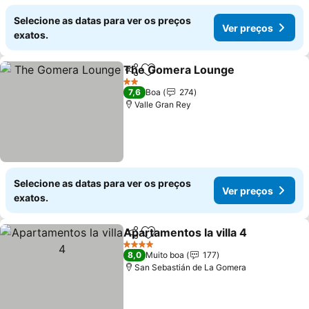
Selecione as datas para ver os preços
Ver preços
exatos.
The Gomera Lounge
Partilhar
Adicionar aos favoritos
Ver p
2 Estrelas
7,6
Boa
274
Valle Gran Rey
Selecione as datas para ver os preços
Ver preços
exatos.
Apartamentos la villa 4
Partilhar
Adicionar aos favoritos
Ver
4 Estrelas
8,0
Muito boa
177
San Sebastián de La Gomera