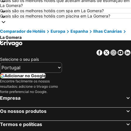
Quais são os melhores hotéis que aceitam animais de estimação em
La Gomera?
Hotéis em Isla Canela
Hotéis em Roma
Quais são os melhores hotéis com spa em La Gomera?
Quais são os melhores hotéis com piscina em La Gomera?
Hotéis em Vilamoura
Hotéis em Norte de Portugal
Hotéis em Espanha
Hotéis em Málaga
Comparador de Hotéis
Europa
Espanha
Ilhas Canárias
Hotéis em Minorca
Hotéis em Galiza
La Gomera
Hotéis em Andaluzia
Hotéis em Maiorca
Hotéis em Douro
Hotéis em Ilha do Sal
Facebook
Twitter
Insta
Yo
Hotéis em Ibiza
Hotéis em Região de Lisboa
Selecione o seu país
Hotéis em Serra da Estrela
Hotéis em Tenerife
Adicionar no Google
Hotéis em Costa da Luz
Hotéis em São Miguel
Encontre facilmente os nossos
Hotéis em Gran Canaria
Hotéis em Malta
resultados: adicione o trivago como
fonte preferencial no Google.
Hotéis em Costa de Almería
Hotéis em Região de Viana do Castelo
Empresa
Os nossos produtos
Termos e políticas