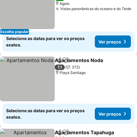
Agulo
Vistas panorâmicas do oceano e do Teide
Ve
Escolha popular
Selecione as datas para ver os preços
Ver preços
exatos.
Apartamentos Noda
Partilhar
Adicionar aos favoritos
Ver p
7,1
372
Playa Santiago
Selecione as datas para ver os preços
Ver preços
exatos.
Apartamentos Tapahuga
Partilhar
Adicionar aos favoritos
V