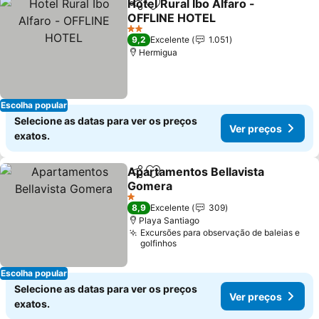
Hotel Rural Ibo Alfaro -
Partilhar
Adicionar aos favoritos
OFFLINE HOTEL
Ver preços
2 Estrelas
9,2
Excelente
1.051
Hermigua
Escolha popular
Selecione as datas para ver os preços
Ver preços
exatos.
Apartamentos Bellavista
Partilhar
Adicionar aos favoritos
Gomera
Ver preços
1 Estrelas
8,9
Excelente
309
Playa Santiago
Excursões para observação de baleias e
golfinhos
Escolha popular
Selecione as datas para ver os preços
Ver preços
exatos.