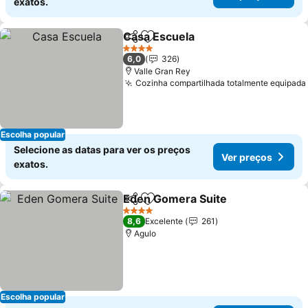
exatos.
Casa Escuela
Partilhar
Adicionar aos favoritos
Ver preços
4 Estrelas
6,0
326
Valle Gran Rey
Cozinha compartilhada totalmente equipada
Escolha popular
Selecione as datas para ver os preços
Ver preços
exatos.
Eden Gomera Suite
Partilhar
Adicionar aos favoritos
Ver pr
4 Estrelas
8,6
Excelente
261
Agulo
Escolha popular