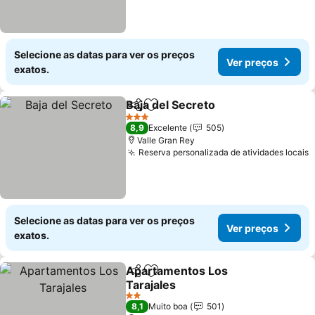
Selecione as datas para ver os preços
Ver preços
exatos.
Baja del Secreto
Partilhar
Adicionar aos favoritos
Ver preço
3 Estrelas
8,9
Excelente
505
Valle Gran Rey
Reserva personalizada de atividades locais
V
Selecione as datas para ver os preços
Ver preços
exatos.
Apartamentos Los
Partilhar
Adicionar aos favoritos
Tarajales
Ver preços
2 Estrelas
8,1
Muito boa
501