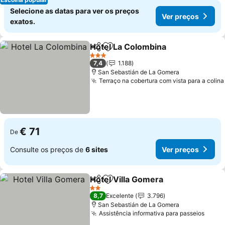
Selecione as datas para ver os preços
Ver preços
exatos.
Hotel La Colombina
Partilhar
Adicionar aos favoritos
Ver pr
3 Estrelas
7,4
1.188
San Sebastián de La Gomera
Terraço na cobertura com vista para a colina
€ 71
De
Consulte os preços de
6 sites
Ver preços
Hotel Villa Gomera
Partilhar
Adicionar aos favoritos
Ver pre
2 Estrelas
8,7
Excelente
3.796
San Sebastián de La Gomera
Assistência informativa para passeios
Ver p