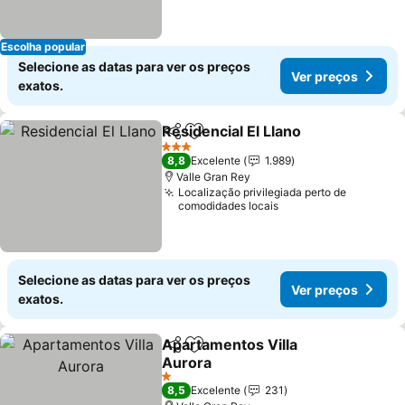
Escolha popular
Selecione as datas para ver os preços
Ver preços
exatos.
Residencial El Llano
Partilhar
Adicionar aos favoritos
Ver pr
3 Estrelas
8,8
Excelente
1.989
Valle Gran Rey
Localização privilegiada perto de
comodidades locais
Selecione as datas para ver os preços
Ver preços
exatos.
Apartamentos Villa
Partilhar
Adicionar aos favoritos
Aurora
Ver preços
1 Estrelas
8,5
Excelente
231