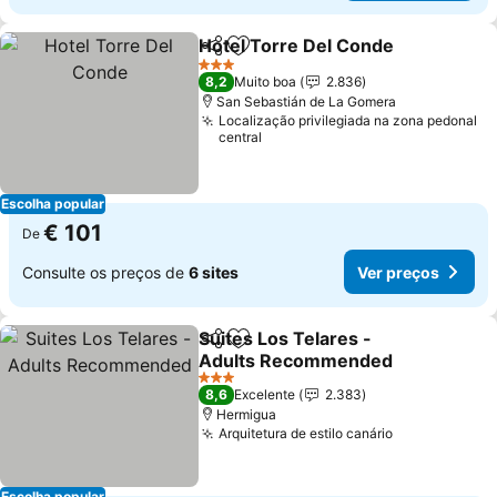
Hotel Torre Del Conde
Partilhar
Adicionar aos favoritos
Ver
3 Estrelas
8,2
Muito boa
2.836
San Sebastián de La Gomera
Localização privilegiada na zona pedonal
central
Escolha popular
€ 101
De
Consulte os preços de
6 sites
Ver preços
Suites Los Telares -
Partilhar
Adicionar aos favoritos
Adults Recommended
Ver preços
3 Estrelas
8,6
Excelente
2.383
Hermigua
Arquitetura de estilo canário
Ver preços
Escolha popular