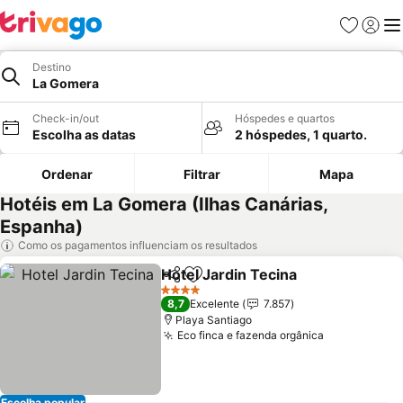
Favoritos
Iniciar
Me
Destino
La Gomera
Check-in/out
Hóspedes e quartos
Escolha as datas
2 hóspedes, 1 quarto.
Ordenar
Filtrar
Mapa
Hotéis em La Gomera (Ilhas Canárias,
Espanha)
Como os pagamentos influenciam os resultados
Hotel Jardin Tecina
Partilhar
Adicionar aos favoritos
Ver pr
4 Estrelas
8,7
Excelente
7.857
Playa Santiago
Eco finca e fazenda orgânica
Ver preços
Escolha popular