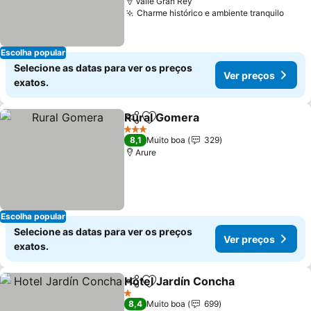
Valle Gran Rey
Charme histórico e ambiente tranquilo
Ver 
Escolha popular
Selecione as datas para ver os preços
Ver preços
exatos.
Rural Gomera
Partilhar
Adicionar aos favoritos
Ver preços
3 Estrelas
8,1
Muito boa
329
Arure
Escolha popular
Selecione as datas para ver os preços
Ver preços
exatos.
Hotel Jardín Concha
Partilhar
Adicionar aos favoritos
Ver p
1 Estrelas
8,4
Muito boa
699