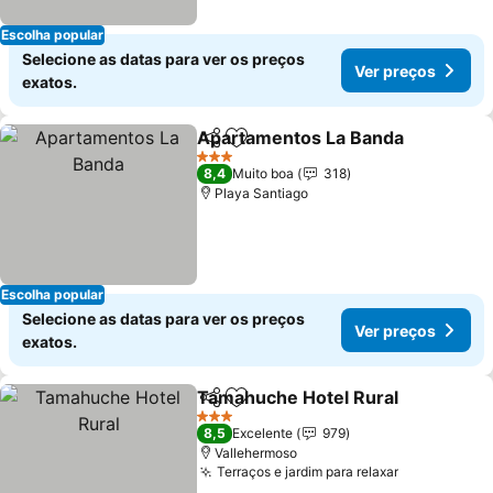
Escolha popular
Selecione as datas para ver os preços
Ver preços
exatos.
Apartamentos La Banda
Partilhar
Adicionar aos favoritos
Ve
3 Estrelas
8,4
Muito boa
318
Playa Santiago
Escolha popular
Selecione as datas para ver os preços
Ver preços
exatos.
Tamahuche Hotel Rural
Partilhar
Adicionar aos favoritos
Ve
3 Estrelas
8,5
Excelente
979
Vallehermoso
Terraços e jardim para relaxar
Ver preços