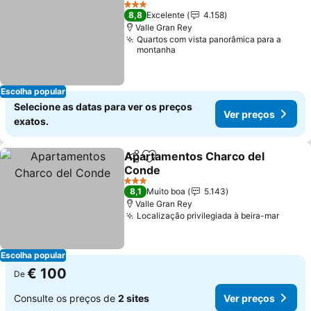
Ver preços
3 Estrelas
8,8
Excelente
4.158
Valle Gran Rey
Quartos com vista panorâmica para a
montanha
Escolha popular
Selecione as datas para ver os preços
Ver preços
exatos.
Apartamentos Charco del
Partilhar
Adicionar aos favoritos
Conde
Ver preços
3 Estrelas
8,1
Muito boa
5.143
Valle Gran Rey
Localização privilegiada à beira-mar
Ver p
Escolha popular
€ 100
De
Consulte os preços de
2 sites
Ver preços