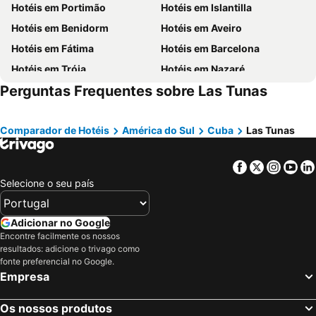
Hotéis em Portimão
Hotéis em Islantilla
Hotéis em Benidorm
Hotéis em Aveiro
Hotéis em Fátima
Hotéis em Barcelona
Hotéis em Tróia
Hotéis em Nazaré
Perguntas Frequentes sobre Las Tunas
Hotéis em Évora
Hotéis em Peniche
Hotéis em Porto Santo
Hotéis em Isla Canela
Comparador de Hotéis
Hotéis em Sangenjo
América do Sul
Hotéis em Vila Nova de Milfontes
Cuba
Las Tunas
Hotéis em Vilamoura
Hotéis em Vigo
Facebook
Twitter
Insta
Yo
Hotéis em Roma
Hotéis em Centro de Portugal
Selecione o seu país
Hotéis em Sul de Espanha
Hotéis em Málaga
Hotéis em Maiorca
Hotéis em Andaluzia
Adicionar no Google
Hotéis em Minorca
Hotéis em Ibiza
Encontre facilmente os nossos
resultados: adicione o trivago como
Hotéis em Ilha do Sal
Hotéis em Galiza
fonte preferencial no Google.
Hotéis em Douro
Hotéis em Costa da Luz
Empresa
Hotéis em Serra da Estrela
Hotéis em Região de Lisboa
Os nossos produtos
Hotéis em Costa do Sol
Hotéis em Sardenha