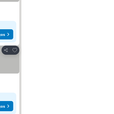
ços
Adicionar aos favoritos
Partilhar
ços