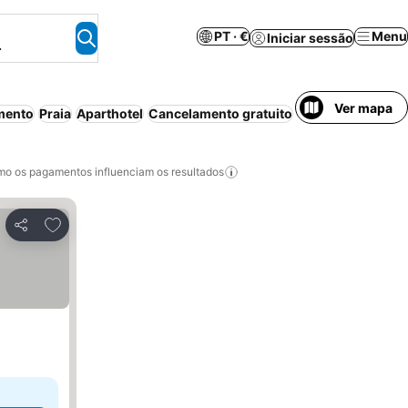
PT · €
Menu
Iniciar sessão
.
Ver mapa
mento
Praia
Aparthotel
Cancelamento gratuito
o os pagamentos influenciam os resultados
Adicionar aos favoritos
Partilhar