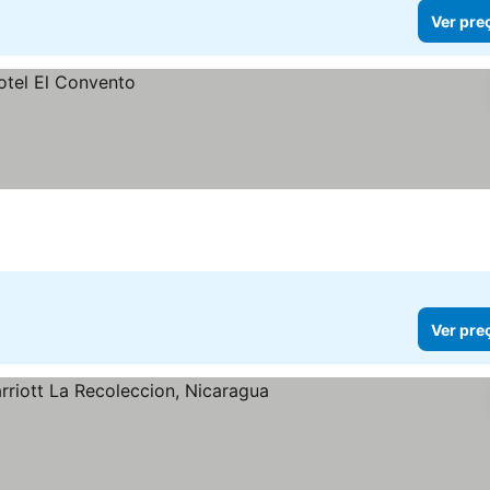
Ver pre
Ver pre