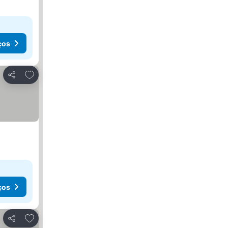
ços
Adicionar aos favoritos
Partilhar
ços
Adicionar aos favoritos
Partilhar