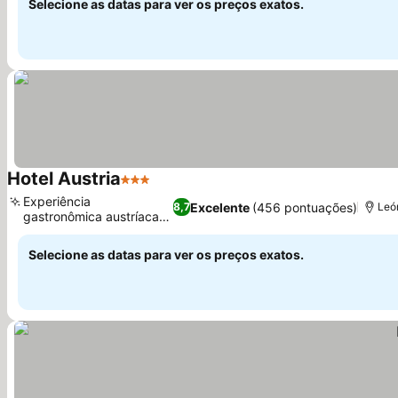
Selecione as datas para ver os preços exatos.
Hotel Austria
3 Estrelas
Ver preços
Experiência
Excelente
(456 pontuações)
8,7
Leó
gastronômica austríaca
Ver preços
autêntica
Selecione as datas para ver os preços exatos.