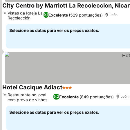
City Centro by Marriott La Recoleccion, Nica
Vistas da Igreja La
Excelente
(529 pontuações)
9,1
León
Recolección
Ver preços
Selecione as datas para ver os preços exatos.
Hotel Cacique Adiact
3 Estrelas
Ver preços
Restaurante no local
Excelente
(849 pontuações)
9,2
León
com prova de vinhos
Ver preços
Selecione as datas para ver os preços exatos.