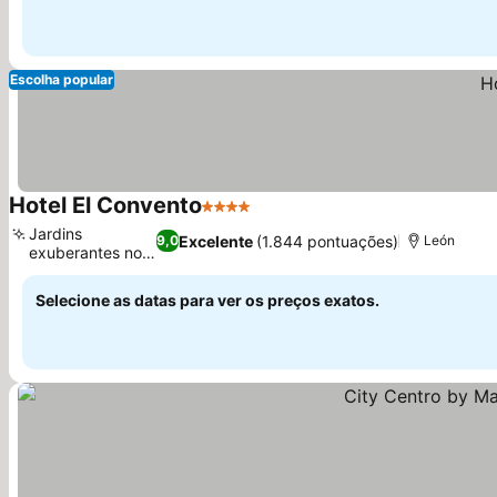
Escolha popular
Hotel El Convento
4 Estrelas
Ver preços
Jardins
Excelente
(1.844 pontuações)
9,0
León
exuberantes no
Ver preços
pátio
Selecione as datas para ver os preços exatos.