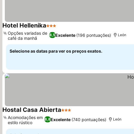
Hotel Hellenika
3 Estrelas
Ver preços
Opções variadas de
Excelente
(196 pontuações)
8,5
León
café da manhã
Ver preços
Selecione as datas para ver os preços exatos.
Hostal Casa Abierta
3 Estrelas
Ver preços
Acomodações em
Excelente
(740 pontuações)
8,8
León
estilo rústico
Ver preços