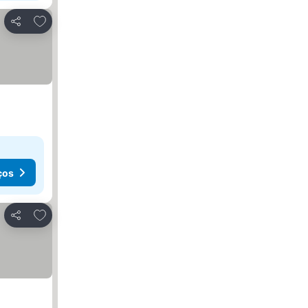
Adicionar aos favoritos
Partilhar
ços
Adicionar aos favoritos
Partilhar