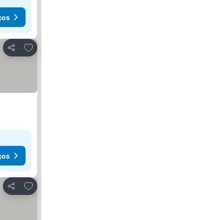
ços
Adicionar aos favoritos
Partilhar
ços
Adicionar aos favoritos
Partilhar