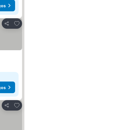
ços
Adicionar aos favoritos
Partilhar
ços
Adicionar aos favoritos
Partilhar