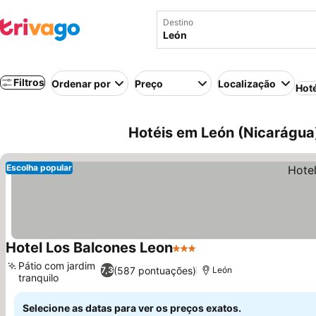
Destino
Filtros
Ordenar por
Preço
Localização
Hot
Hotéis em León (Nicarágua
Escolha popular
Hotel Los Balcones Leon
3 Estrelas
Ver preços
Pátio com jardim
(587 pontuações)
7,3
León
tranquilo
Ver preços
Selecione as datas para ver os preços exatos.