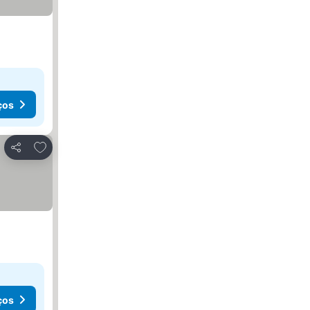
ços
Adicionar aos favoritos
Partilhar
ços