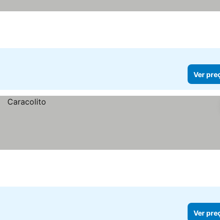
Ver pre
Ver pre