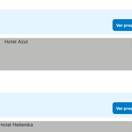
Ver pre
Ver pre