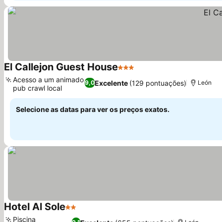
El Callejon Guest House
3 Estrelas
Ver preços
Acesso a um animado
Excelente
(129 pontuações)
9,0
León
pub crawl local
Ver preços
Selecione as datas para ver os preços exatos.
Hotel Al Sole
2 Estrelas
Ver preços
Piscina