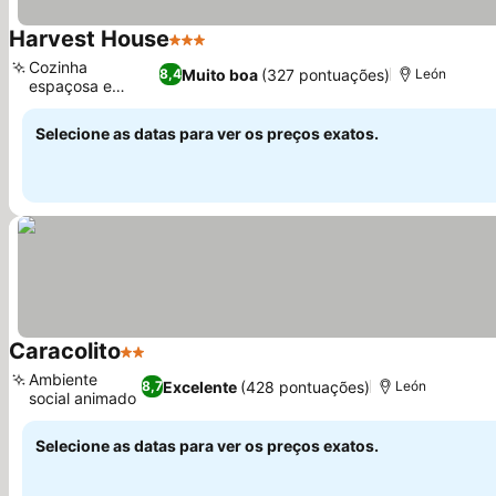
Harvest House
3 Estrelas
Ver preços
Cozinha
Muito boa
(327 pontuações)
8,4
León
espaçosa e
Ver preços
moderna
Selecione as datas para ver os preços exatos.
Caracolito
2 Estrelas
Ver preços
Ambiente
Excelente
(428 pontuações)
8,7
León
social animado
Ver preços
Selecione as datas para ver os preços exatos.