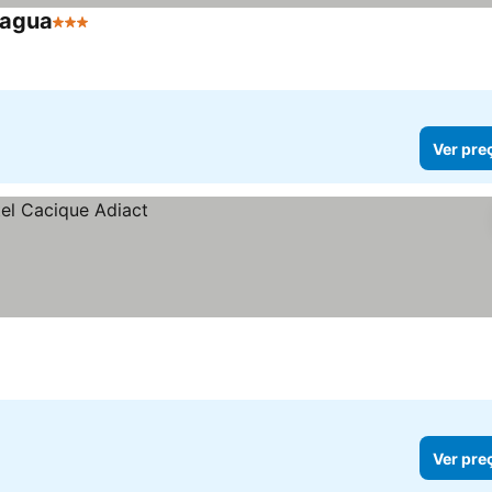
ragua
3 Estrelas
Ver preços
Ver pre
Ver pre