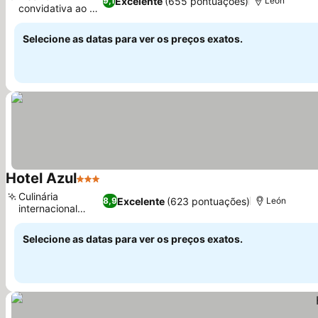
Excelente
(655 pontuações)
9,1
León
convidativa ao ar
Ver preços
livre
Selecione as datas para ver os preços exatos.
Hotel Azul
3 Estrelas
Ver preços
Culinária
Excelente
(623 pontuações)
8,9
León
internacional
Ver preços
exótica
Selecione as datas para ver os preços exatos.