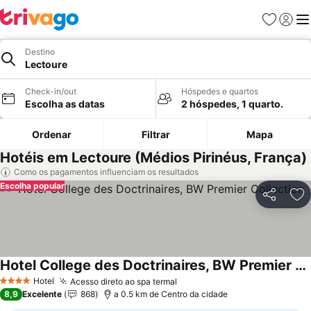
Favoritos
Iniciar
Me
Destino
Lectoure
Check-in/out
Hóspedes e quartos
Escolha as datas
2 hóspedes, 1 quarto.
Ordenar
Filtrar
Mapa
Hotéis em Lectoure (Médios Pirinéus, França)
Como os pagamentos influenciam os resultados
Escolha popular
Partilhar
Ad
Hotel College des Doctrinaires, BW Premier Collection
Hotel
Acesso direto ao spa termal
4 Estrelas
8,9
Excelente
868
a 0.5 km de Centro da cidade