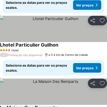
Selecione as datas para ver os preços
Ver preços
exatos.
Partilhar
Ad
Lhotel Particulier Guilhon
Hotel
4 Estrelas
/
a 0.4 km de Centro da cidade
Pontuação não disponível
Selecione as datas para ver os preços
Ver preços
exatos.
Partilhar
Ad