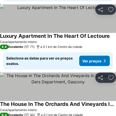
Partilhar
Ad
Luxury Apartment In The Heart Of Lectoure
Casa/apartamento inteiro
9,8
Excelente
71
a 0.1 km de Centro da cidade
Selecione as datas para ver os preços
Ver preços
exatos.
Partilhar
Ad
The House In The Orchards And Vineyards In Lectoure, Gers Department, Gascony
Casa/apartamento inteiro
9,3
Excelente
60
a 0.1 km de Centro da cidade