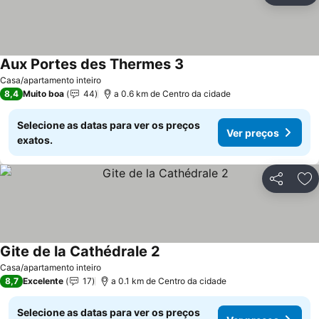
Aux Portes des Thermes 3
Casa/apartamento inteiro
8,4
Muito boa
44
a 0.6 km de Centro da cidade
Selecione as datas para ver os preços
Ver preços
exatos.
Partilhar
Ad
Gite de la Cathédrale 2
Casa/apartamento inteiro
8,7
Excelente
17
a 0.1 km de Centro da cidade
Selecione as datas para ver os preços