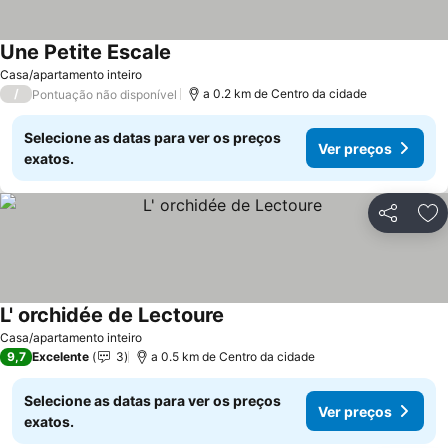
Une Petite Escale
Casa/apartamento inteiro
/
a 0.2 km de Centro da cidade
Pontuação não disponível
Selecione as datas para ver os preços
Ver preços
exatos.
Partilhar
Ad
L' orchidée de Lectoure
Casa/apartamento inteiro
9,7
Excelente
3
a 0.5 km de Centro da cidade
Selecione as datas para ver os preços
Ver preços
exatos.