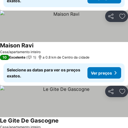
exatos.
Partilhar
Ad
Maison Ravi
Casa/apartamento inteiro
10
Excelente
1
a 0.8 km de Centro da cidade
Selecione as datas para ver os preços
Ver preços
exatos.
Partilhar
Ad
Le Gite De Gascogne
Casa/apartamento inteiro