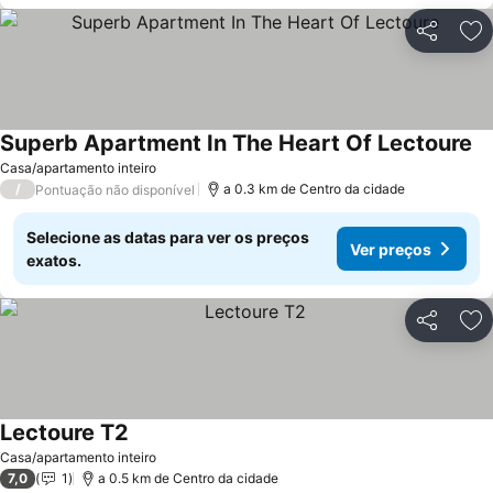
Partilhar
Ad
Superb Apartment In The Heart Of Lectoure
Casa/apartamento inteiro
/
a 0.3 km de Centro da cidade
Pontuação não disponível
Selecione as datas para ver os preços
Ver preços
exatos.
Partilhar
Ad
Lectoure T2
Casa/apartamento inteiro
7,0
1
a 0.5 km de Centro da cidade