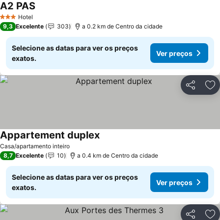
A2 PAS
Hotel
3 Estrelas
9,3
Excelente
303
a 0.2 km de Centro da cidade
Selecione as datas para ver os preços
Ver preços
exatos.
Partilhar
Ad
Appartement duplex
Casa/apartamento inteiro
8,7
Excelente
10
a 0.4 km de Centro da cidade
Selecione as datas para ver os preços
Ver preços
exatos.
Partilhar
Ad