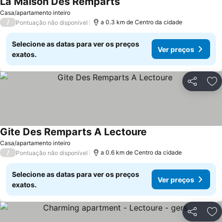
La Maison Des Remparts
Casa/apartamento inteiro
/
a 0.3 km de Centro da cidade
Pontuação não disponível
Selecione as datas para ver os preços
Ver preços
exatos.
Partilhar
Ad
Gite Des Remparts A Lectoure
Casa/apartamento inteiro
/
a 0.6 km de Centro da cidade
Pontuação não disponível
Selecione as datas para ver os preços
Ver preços
exatos.
Partilhar
Ad