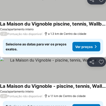
Partilhar
Ad
La Maison du Vignoble piscine, tennis, Wallbox
Casa/apartamento inteiro
/
a 1.3 km de Centro da cidade
Pontuação não disponível
Selecione as datas para ver os preços
Ver preços
exatos.
Partilhar
Ad
La Maison du Vignoble - piscine, tennis, Wallbox -
Casa/apartamento inteiro
/
a 1.1 km de Centro da cidade
Pontuação não disponível