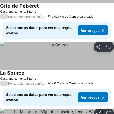
Gite de Pébéret
Casa/apartamento inteiro
/
a 0.8 km de Centro da cidade
Pontuação não disponível
Selecione as datas para ver os preços
Ver preços
exatos.
Partilhar
Ad
La Source
Casa/apartamento inteiro
/
a 0.2 km de Centro da cidade
Pontuação não disponível
Selecione as datas para ver os preços
Ver preços
exatos.