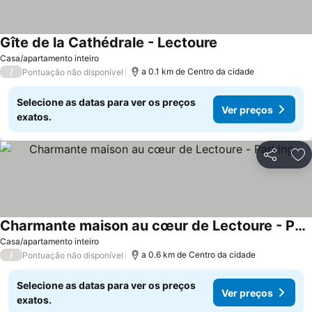
Gîte de la Cathédrale - Lectoure
Casa/apartamento inteiro
/
a 0.1 km de Centro da cidade
Pontuação não disponível
Selecione as datas para ver os preços
Ver preços
exatos.
Partilhar
Ad
Charmante maison au cœur de Lectoure - Parking
Casa/apartamento inteiro
/
a 0.6 km de Centro da cidade
Pontuação não disponível
Selecione as datas para ver os preços
Ver preços
exatos.