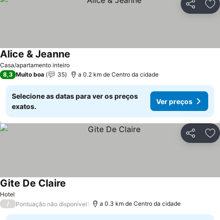
Partilhar
Ad
Alice & Jeanne
Casa/apartamento inteiro
8,3
Muito boa
35
a 0.2 km de Centro da cidade
Selecione as datas para ver os preços
Ver preços
exatos.
Partilhar
Ad
Gite De Claire
Hotel
/
a 0.3 km de Centro da cidade
Pontuação não disponível