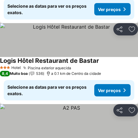
Selecione as datas para ver os preços
Ver preços
exatos.
Partilhar
Ad
Logis Hôtel Restaurant de Bastar
Hotel
Piscina exterior aquecida
3 Estrelas
8,4
Muito boa
536
a 0.1 km de Centro da cidade
Selecione as datas para ver os preços
Ver preços
exatos.
Partilhar
Ad