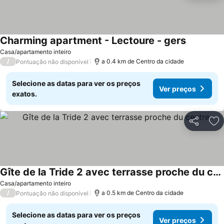
Charming apartment - Lectoure - gers
Casa/apartamento inteiro
/
a 0.4 km de Centro da cidade
Pontuação não disponível
Selecione as datas para ver os preços
Ver preços
exatos.
Partilhar
Ad
Gîte de la Tride 2 avec terrasse proche du centre
Casa/apartamento inteiro
/
a 0.5 km de Centro da cidade
Pontuação não disponível
Selecione as datas para ver os preços
Ver preços