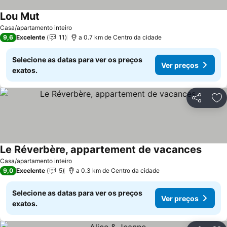
Lou Mut
Casa/apartamento inteiro
9,6
Excelente
11
a 0.7 km de Centro da cidade
Selecione as datas para ver os preços
Ver preços
exatos.
Partilhar
Ad
Le Réverbère, appartement de vacances
Casa/apartamento inteiro
9,0
Excelente
5
a 0.3 km de Centro da cidade
Selecione as datas para ver os preços
Ver preços
exatos.