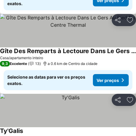
Ver preços
exatos.
Partilhar
Ad
Gîte Des Remparts à Lectoure Dans Le Gers Au Pied Du Centre Thermal
Casa/apartamento inteiro
9,3
Excelente
13
a 0.6 km de Centro da cidade
Selecione as datas para ver os preços
Ver preços
exatos.
Partilhar
Ad
Ty'Galis