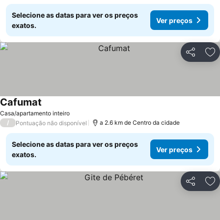
Selecione as datas para ver os preços
Ver preços
exatos.
Partilhar
Ad
Cafumat
Casa/apartamento inteiro
/
a 2.6 km de Centro da cidade
Pontuação não disponível
Selecione as datas para ver os preços
Ver preços
exatos.
Partilhar
Ad