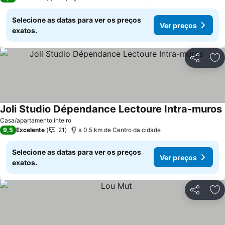
Selecione as datas para ver os preços
Ver preços
exatos.
Partilhar
Ad
Joli Studio Dépendance Lectoure Intra-muros
Casa/apartamento inteiro
9,5
Excelente
21
a 0.5 km de Centro da cidade
Selecione as datas para ver os preços
Ver preços
exatos.
Partilhar
Ad