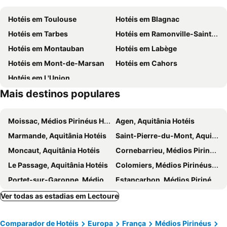
Hotéis em Toulouse
Hotéis em Blagnac
Hotéis em Tarbes
Hotéis em Ramonville-Saint-Agne
Hotéis em Montauban
Hotéis em Labège
Hotéis em Mont-de-Marsan
Hotéis em Cahors
Hotéis em L'Union
Mais destinos populares
Moissac, Médios Pirinéus Hotéis
Agen, Aquitânia Hotéis
Marmande, Aquitânia Hotéis
Saint-Pierre-du-Mont, Aquitânia Hotéis
Moncaut, Aquitânia Hotéis
Cornebarrieu, Médios Pirinéus Hotéis
Le Passage, Aquitânia Hotéis
Colomiers, Médios Pirinéus Hotéis
Portet-sur-Garonne, Médios Pirinéus Hotéis
Estancarbon, Médios Pirinéus Hotéis
Odos, Médios Pirinéus Hotéis
Saint-Laurent-des-Vignes, Aquitânia Hotéis
Ver todas as estadias em Lectoure
Auch, Médios Pirinéus Hotéis
Damazan, Aquitânia Hotéis
Comparador de Hotéis
Europa
França
Médios Pirinéus
Clarac, Médios Pirinéus Hotéis
Saint-Sever, Aquitânia Hotéis