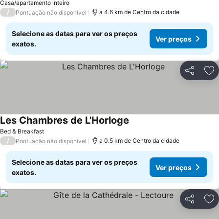
Casa/apartamento inteiro
/
a 4.6 km de Centro da cidade
Pontuação não disponível
Selecione as datas para ver os preços
Ver preços
exatos.
Partilhar
Ad
Les Chambres de L'Horloge
Bed & Breakfast
/
a 0.5 km de Centro da cidade
Pontuação não disponível
Selecione as datas para ver os preços
Ver preços
exatos.
Partilhar
Ad