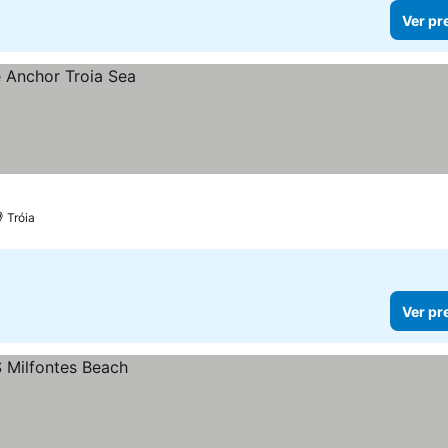
Ver pr
Tróia
Ver pr