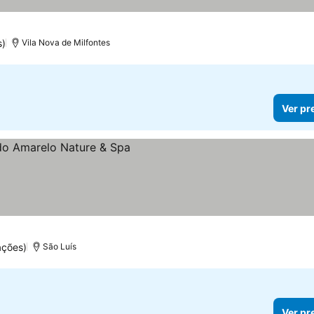
s)
Vila Nova de Milfontes
Ver pr
ações)
São Luís
Ver pr