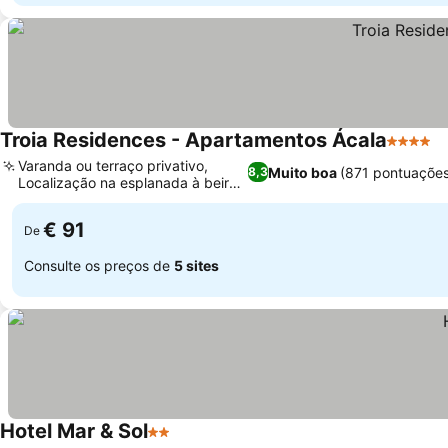
Troia Residences - Apartamentos Ácala
4 Estrel
Varanda ou terraço privativo,
Muito boa
(871 pontuações
8,3
Localização na esplanada à beira-
mar
€ 91
De
Consulte os preços de
5 sites
Hotel Mar & Sol
2 Estrelas