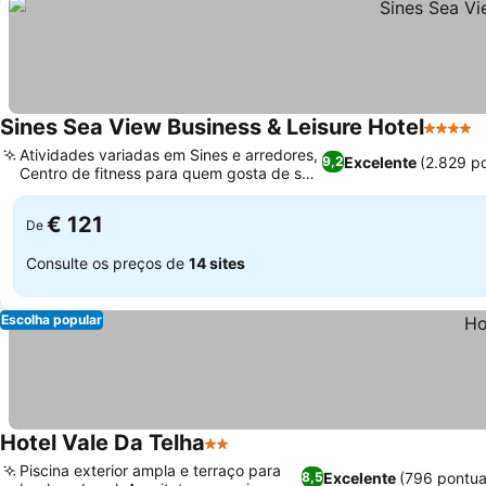
Sines Sea View Business & Leisure Hotel
4 Estre
Atividades variadas em Sines e arredores,
Excelente
(2.829 p
9,2
Centro de fitness para quem gosta de se
exercitar
€ 121
De
Consulte os preços de
14 sites
Escolha popular
Hotel Vale Da Telha
2 Estrelas
Piscina exterior ampla e terraço para
Excelente
(796 pontu
8,5