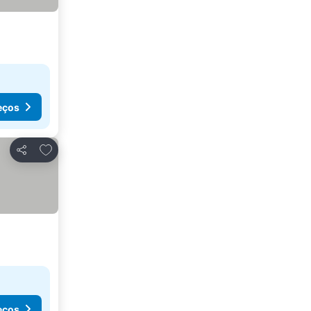
eços
Adicionar aos favoritos
Partilhar
eços