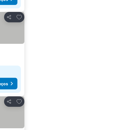
Adicionar aos favoritos
Partilhar
eços
Adicionar aos favoritos
Partilhar