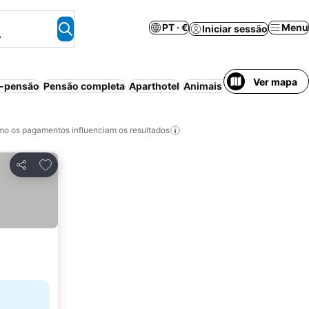
PT · €
Menu
Iniciar sessão
.
Ver mapa
-pensão
Pensão completa
Aparthotel
Animais permitidos
Resor
o os pagamentos influenciam os resultados
Adicionar aos favoritos
Partilhar