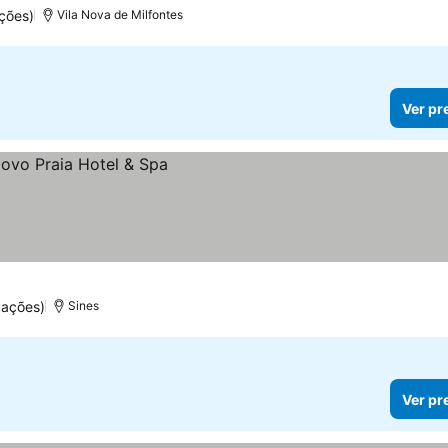
ções)
Vila Nova de Milfontes
Ver pr
uações)
Sines
Ver pr