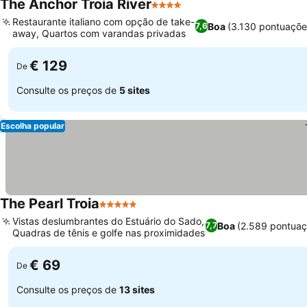
The Anchor Troia River
4 Estrelas
Restaurante italiano com opção de take-
Boa
(3.130 pontuaçõe
7,6
away, Quartos com varandas privadas
€ 129
De
Consulte os preços de
5 sites
Escolha popular
The Pearl Troia
5 Estrelas
Vistas deslumbrantes do Estuário do Sado,
Boa
(2.589 pontuaç
7,7
Quadras de tênis e golfe nas proximidades
€ 69
De
Consulte os preços de
13 sites