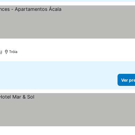
as
)
Tróia
Ver pr