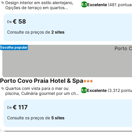
Design interior em estilo alentejano,
Excelente
(481 pontua
8,5
Opções de terraço em quartos
selecionados
€ 58
De
Consulte os preços de
2 sites
Escolha popular
Porto Covo Praia Hotel & Spa
3 Estrelas
Quartos com vista para o mar ou
Excelente
(3.312 pont
9,0
piscina, Culinária gourmet por um chef
talentoso
€ 117
De
Consulte os preços de
5 sites