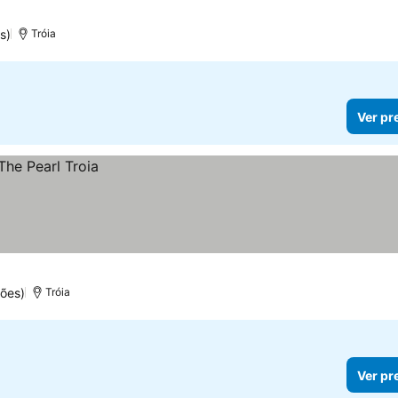
s)
Tróia
Ver pr
ões)
Tróia
Ver pr