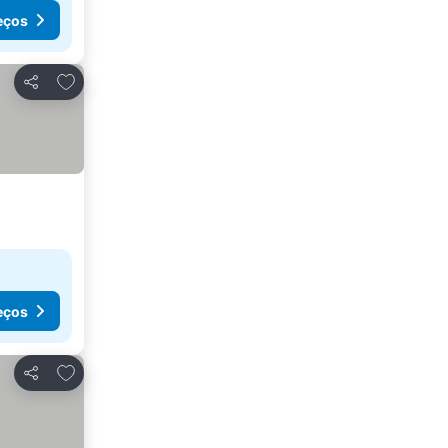
eços
Adicionar aos favoritos
Partilhar
eços
Adicionar aos favoritos
Partilhar