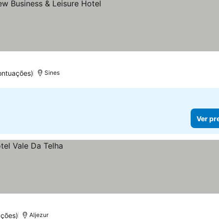
las
ontuações)
Sines
Ver pr
ações)
Aljezur