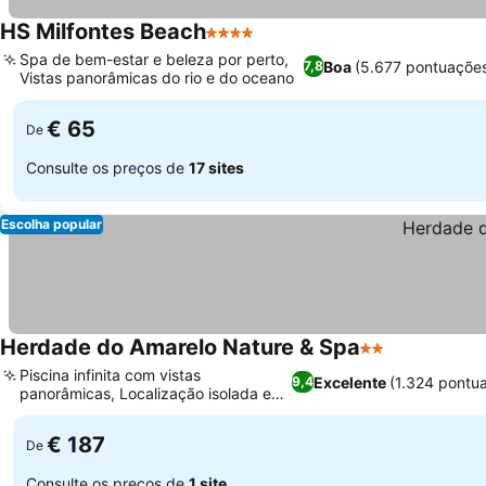
HS Milfontes Beach
4 Estrelas
Spa de bem-estar e beleza por perto,
Boa
(5.677 pontuaçõe
7,8
Vistas panorâmicas do rio e do oceano
€ 65
De
Consulte os preços de
17 sites
Escolha popular
Herdade do Amarelo Nature & Spa
2 Estrelas
Piscina infinita com vistas
Excelente
(1.324 pontu
9,4
panorâmicas, Localização isolada em
parque natural
€ 187
De
Consulte os preços de
1 site