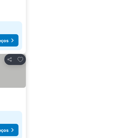
eços
Adicionar aos favoritos
Partilhar
eços