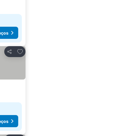
eços
Adicionar aos favoritos
Partilhar
eços