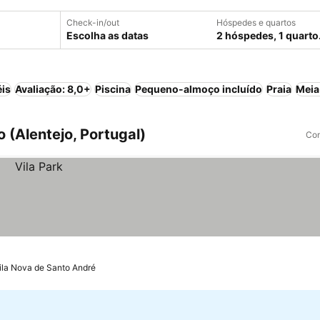
Check-in/out
Hóspedes e quartos
Escolha as datas
2 hóspedes, 1 quarto
éis
Avaliação: 8,0+
Piscina
Pequeno-almoço incluído
Praia
Meia
o (Alentejo, Portugal)
Com
ila Nova de Santo André