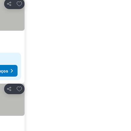
Adicionar aos favoritos
Partilhar
eços
Adicionar aos favoritos
Partilhar