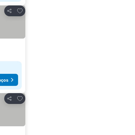
Adicionar aos favoritos
Partilhar
eços
Adicionar aos favoritos
Partilhar