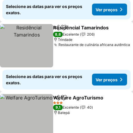
Selecione as datas para ver os preços
Ver preços
exatos.
Residêncial Tamarindos
Partilhar
Adicionar aos favoritos
8,8
Excelente
206
Trindade
Restaurante de culinária africana autêntica
Selecione as datas para ver os preços
Ver preços
exatos.
Welfare AgroTurismo
Partilhar
Adicionar aos favoritos
3 Estrelas
9,1
Excelente
40
Batepá