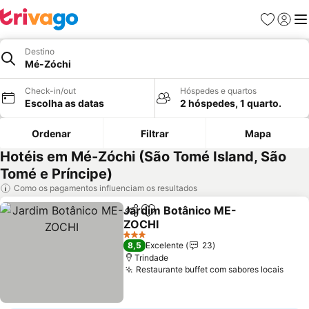
Favoritos
Iniciar
Me
Destino
Mé-Zóchi
Check-in/out
Hóspedes e quartos
Escolha as datas
2 hóspedes, 1 quarto.
Ordenar
Filtrar
Mapa
Hotéis em Mé-Zóchi (São Tomé Island, São
Tomé e Príncipe)
Como os pagamentos influenciam os resultados
Jardim Botânico ME-
Partilhar
Adicionar aos favoritos
ZOCHI
3 Estrelas
8,5
Excelente
23
Trindade
Restaurante buffet com sabores locais