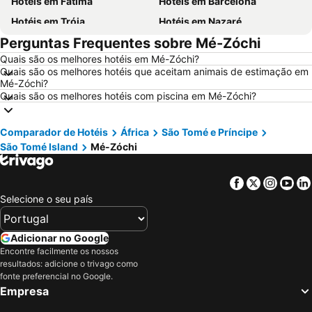
Hotéis em Fátima
Hotéis em Barcelona
Hotéis em Tróia
Hotéis em Nazaré
Perguntas Frequentes sobre Mé-Zóchi
Hotéis em Évora
Hotéis em Peniche
Quais são os melhores hotéis em Mé-Zóchi?
Hotéis em Porto Santo
Hotéis em Isla Canela
Quais são os melhores hotéis que aceitam animais de estimação em
Hotéis em Sangenjo
Hotéis em Vila Nova de Milfontes
Mé-Zóchi?
Quais são os melhores hotéis com piscina em Mé-Zóchi?
Hotéis em Vilamoura
Hotéis em Vigo
Hotéis em Roma
Hotéis em Centro de Portugal
Comparador de Hotéis
África
São Tomé e Príncipe
Hotéis em Sul de Espanha
Hotéis em Málaga
São Tomé Island
Mé-Zóchi
Hotéis em Maiorca
Hotéis em Andaluzia
Facebook
Twitter
Insta
Yo
Hotéis em Minorca
Hotéis em Ibiza
Selecione o seu país
Hotéis em Ilha do Sal
Hotéis em Galiza
Hotéis em Douro
Hotéis em Costa da Luz
Adicionar no Google
Hotéis em Serra da Estrela
Hotéis em Região de Lisboa
Encontre facilmente os nossos
Hotéis em Costa do Sol
Hotéis em Sardenha
resultados: adicione o trivago como
fonte preferencial no Google.
Hotéis em Tenerife
Hotéis em Cabo Verde
Empresa
Hotéis em São Miguel
Hotéis em Madrid