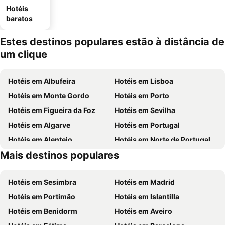
Hotéis
baratos
Estes destinos populares estão à distância de
um clique
Hotéis em Albufeira
Hotéis em Lisboa
Hotéis em Monte Gordo
Hotéis em Porto
Hotéis em Figueira da Foz
Hotéis em Sevilha
Hotéis em Algarve
Hotéis em Portugal
Hotéis em Alentejo
Hotéis em Norte de Portugal
Mais destinos populares
Hotéis em Madeira
Hotéis em Espanha
Hotéis em Sesimbra
Hotéis em Madrid
Hotéis em Portimão
Hotéis em Islantilla
Hotéis em Benidorm
Hotéis em Aveiro