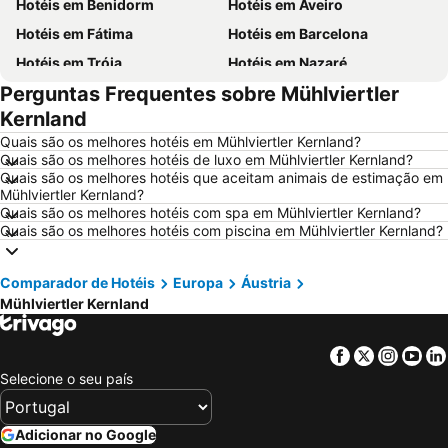
Hotéis em Benidorm
Hotéis em Aveiro
Hotéis em Fátima
Hotéis em Barcelona
Hotéis em Tróia
Hotéis em Nazaré
Perguntas Frequentes sobre Mühlviertler
Hotéis em Évora
Hotéis em Peniche
Kernland
Hotéis em Porto Santo
Hotéis em Isla Canela
Quais são os melhores hotéis em Mühlviertler Kernland?
Hotéis em Sangenjo
Hotéis em Vila Nova de Milfontes
Quais são os melhores hotéis de luxo em Mühlviertler Kernland?
Quais são os melhores hotéis que aceitam animais de estimação em
Hotéis em Vilamoura
Hotéis em Vigo
Mühlviertler Kernland?
Hotéis em Roma
Hotéis em Madeira
Quais são os melhores hotéis com spa em Mühlviertler Kernland?
Quais são os melhores hotéis com piscina em Mühlviertler Kernland?
Hotéis em Sul de Espanha
Hotéis em Málaga
Hotéis em Maiorca
Hotéis em Andaluzia
Comparador de Hotéis
Europa
Áustria
Hotéis em Minorca
Hotéis em Ibiza
Mühlviertler Kernland
Hotéis em Ilha do Sal
Hotéis em Galiza
Hotéis em Douro
Hotéis em Costa da Luz
Facebook
Twitter
Insta
Yo
Selecione o seu país
Hotéis em Serra da Estrela
Hotéis em Região de Lisboa
Hotéis em Costa do Sol
Hotéis em Sardenha
Adicionar no Google
Hotéis em Tenerife
Hotéis em Cabo Verde