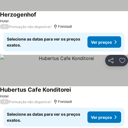
Herzogenhof
Hotel
/
Freistadt
Pontuação não disponível
Selecione as datas para ver os preços
Ver preços
exatos.
Partilhar
Ad
Hubertus Cafe Konditorei
Hotel
/
Freistadt
Pontuação não disponível
Selecione as datas para ver os preços
Ver preços
exatos.