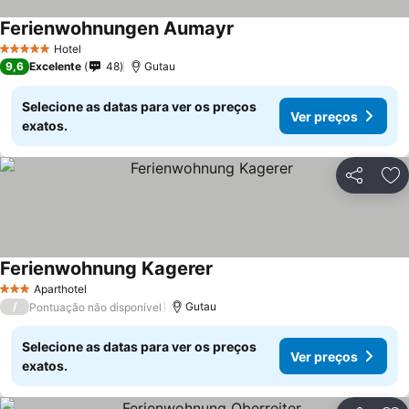
Ferienwohnungen Aumayr
Hotel
5 Estrelas
9,6
Excelente
48
Gutau
Selecione as datas para ver os preços
Ver preços
exatos.
Partilhar
Ad
Ferienwohnung Kagerer
Aparthotel
3 Estrelas
/
Gutau
Pontuação não disponível
Selecione as datas para ver os preços
Ver preços
exatos.