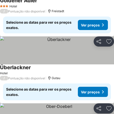
Goldener Adler
Hotel
3 Estrelas
/
Freistadt
Pontuação não disponível
Selecione as datas para ver os preços
Ver preços
exatos.
Partilhar
Ad
Überlackner
Hotel
/
Gutau
Pontuação não disponível
Selecione as datas para ver os preços
Ver preços
exatos.
Partilhar
Ad