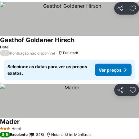
Partilhar
Ad
Gasthof Goldener Hirsch
Hotel
/
Freistadt
Pontuação não disponível
Selecione as datas para ver os preços
Ver preços
exatos.
Partilhar
Ad
Mader
Hotel
3 Estrelas
8,5
Excelente
848
Neumarkt im Mühlkreis