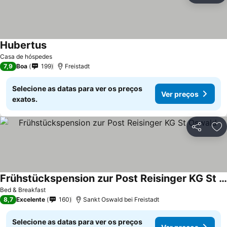
Hubertus
Casa de hóspedes
7,9
Boa
199
Freistadt
Selecione as datas para ver os preços
Ver preços
exatos.
Partilhar
Ad
Frühstückspension zur Post Reisinger KG St Oswald
Bed & Breakfast
8,7
Excelente
160
Sankt Oswald bei Freistadt
Selecione as datas para ver os preços