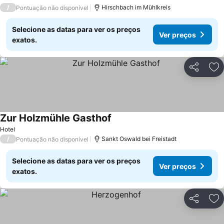
/
Hirschbach im Mühlkreis
Pontuação não disponível
Selecione as datas para ver os preços
Ver preços
exatos.
Partilhar
Ad
Zur Holzmühle Gasthof
Hotel
/
Sankt Oswald bei Freistadt
Pontuação não disponível
Selecione as datas para ver os preços
Ver preços
exatos.
Partilhar
Ad