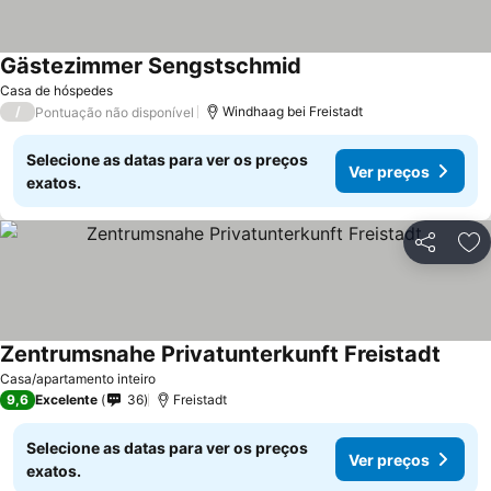
Gästezimmer Sengstschmid
Casa de hóspedes
/
Windhaag bei Freistadt
Pontuação não disponível
Selecione as datas para ver os preços
Ver preços
exatos.
Partilhar
Ad
Zentrumsnahe Privatunterkunft Freistadt
Casa/apartamento inteiro
9,6
Excelente
36
Freistadt
Selecione as datas para ver os preços
Ver preços
exatos.