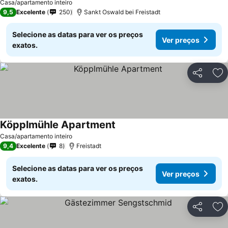
Casa/apartamento inteiro
9,5
Excelente
250
Sankt Oswald bei Freistadt
Selecione as datas para ver os preços
Ver preços
exatos.
Partilhar
Ad
Köpplmühle Apartment
Casa/apartamento inteiro
9,4
Excelente
8
Freistadt
Selecione as datas para ver os preços
Ver preços
exatos.
Partilhar
Ad