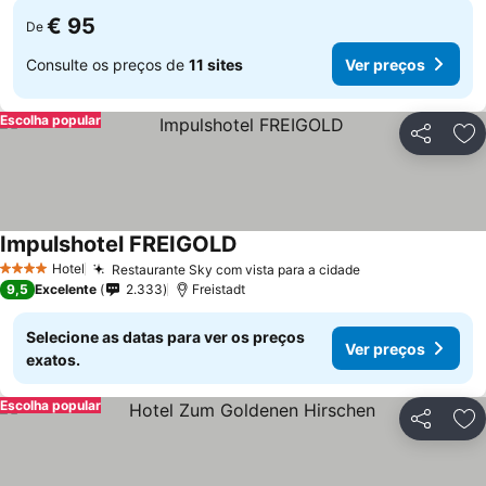
€ 95
De
Consulte os preços de
11 sites
Ver preços
Escolha popular
Partilhar
Ad
Impulshotel FREIGOLD
Hotel
Restaurante Sky com vista para a cidade
4 Estrelas
9,5
Excelente
2.333
Freistadt
Selecione as datas para ver os preços
Ver preços
exatos.
Escolha popular
Partilhar
Ad