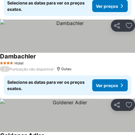
Selecione as datas para ver os preços
Ver preços
exatos.
Partilhar
Ad
Dambachler
Hotel
4 Estrelas
/
Gutau
Pontuação não disponível
Selecione as datas para ver os preços
Ver preços
exatos.
Partilhar
Ad