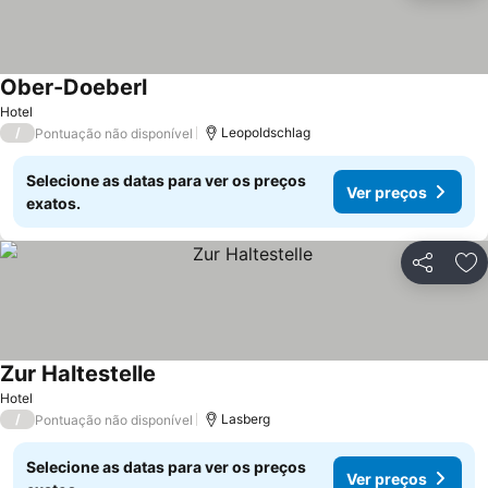
Ober-Doeberl
Hotel
/
Leopoldschlag
Pontuação não disponível
Selecione as datas para ver os preços
Ver preços
exatos.
Partilhar
Ad
Zur Haltestelle
Hotel
/
Lasberg
Pontuação não disponível
Selecione as datas para ver os preços
Ver preços