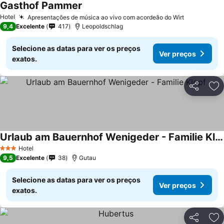
Gasthof Pammer
Hotel
Apresentações de música ao vivo com acordeão do Wirt
9,4
Excelente
417
Leopoldschlag
Selecione as datas para ver os preços
Ver preços
exatos.
Partilhar
Ad
Urlaub am Bauernhof Wenigeder - Familie Klopf
Hotel
3 Estrelas
9,5
Excelente
38
Gutau
Selecione as datas para ver os preços
Ver preços
exatos.
Partilhar
Ad