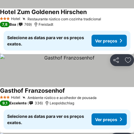
Hotel Zum Goldenen Hirschen
Hotel
Restaurante rústico com cozinha tradicional
3 Estrelas
7,8
Boa
769
Freistadt
Selecione as datas para ver os preços
Ver preços
exatos.
Partilhar
Ad
Gasthof Franzosenhof
Hotel
Ambiente rústico e acolhedor de pousada
3 Estrelas
9,1
Excelente
336
Leopoldschlag
Selecione as datas para ver os preços
Ver preços
exatos.