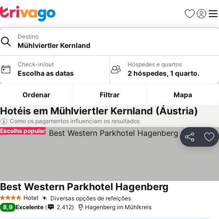
Favoritos
Iniciar
Me
Destino
Mühlviertler Kernland
Check-in/out
Hóspedes e quartos
Escolha as datas
2 hóspedes, 1 quarto.
Ordenar
Filtrar
Mapa
Hotéis em Mühlviertler Kernland (Áustria)
Como os pagamentos influenciam os resultados
Escolha popular
Partilhar
Ad
Best Western Parkhotel Hagenberg
Hotel
Diversas opções de refeições
4 Estrelas
8,9
Excelente
2.412
Hagenberg im Mühlkreis