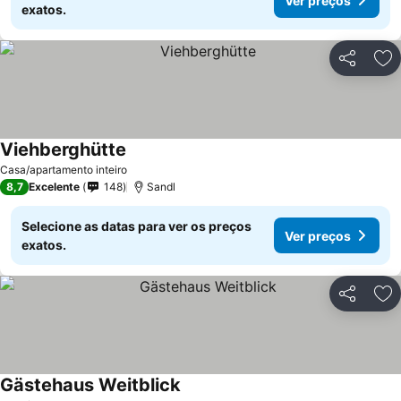
Ver preços
exatos.
Partilhar
Ad
Viehberghütte
Casa/apartamento inteiro
8,7
Excelente
148
Sandl
Selecione as datas para ver os preços
Ver preços
exatos.
Partilhar
Ad
Gästehaus Weitblick