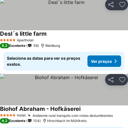
Partilhar
Ad
Desl´s little farm
Aparthotel
5 Estrelas
9,2
Excelente
39
Waldburg
Selecione as datas para ver os preços
Ver preços
exatos.
Partilhar
Ad
Biohof Abraham - Hofkäserei
Hotel
Ambiente rural tranquilo com vistas deslumbrantes
5 Estrelas
9,2
Excelente
104
Hirschbach im Mühlkreis