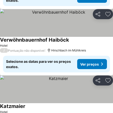
exatos.
Partilhar
Ad
Verwöhnbauernhof Haiböck
Hotel
/
Hirschbach im Mühlkreis
Pontuação não disponível
Selecione as datas para ver os preços
Ver preços
exatos.
Partilhar
Ad
Katzmaier
Hotel