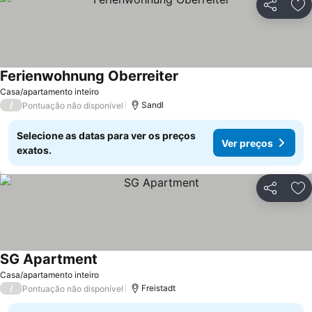
Partilhar
Ad
Ferienwohnung Oberreiter
Casa/apartamento inteiro
/
Sandl
Pontuação não disponível
Selecione as datas para ver os preços
Ver preços
exatos.
Partilhar
Ad
SG Apartment
Casa/apartamento inteiro
/
Freistadt
Pontuação não disponível