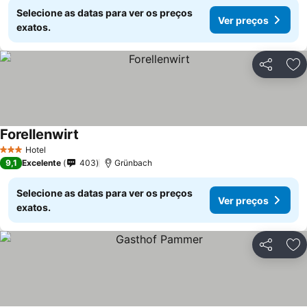
Selecione as datas para ver os preços
Ver preços
exatos.
Partilhar
Ad
Forellenwirt
Hotel
3 Estrelas
9,1
Excelente
403
Grünbach
Selecione as datas para ver os preços
Ver preços
exatos.
Partilhar
Ad