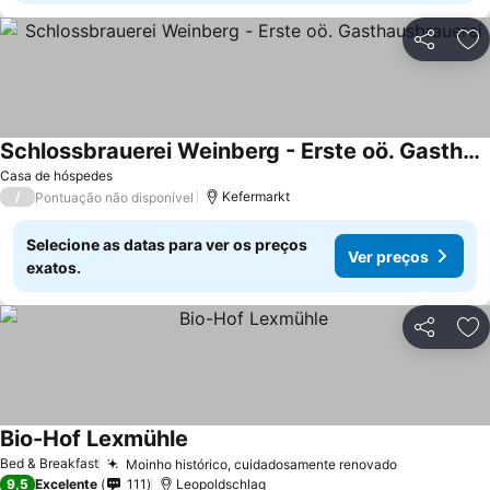
Partilhar
Ad
Schlossbrauerei Weinberg - Erste oö. Gasthausbrauerei
Casa de hóspedes
/
Kefermarkt
Pontuação não disponível
Selecione as datas para ver os preços
Ver preços
exatos.
Partilhar
Ad
Bio-Hof Lexmühle
Bed & Breakfast
Moinho histórico, cuidadosamente renovado
9,5
Excelente
111
Leopoldschlag