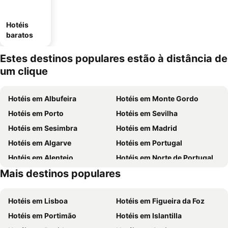
Hotéis
baratos
Estes destinos populares estão à distância de
um clique
Hotéis em Albufeira
Hotéis em Monte Gordo
Hotéis em Porto
Hotéis em Sevilha
Hotéis em Sesimbra
Hotéis em Madrid
Hotéis em Algarve
Hotéis em Portugal
Hotéis em Alentejo
Hotéis em Norte de Portugal
Mais destinos populares
Hotéis em Espanha
Hotéis em Centro de Portugal
Hotéis em Lisboa
Hotéis em Figueira da Foz
Hotéis em Portimão
Hotéis em Islantilla