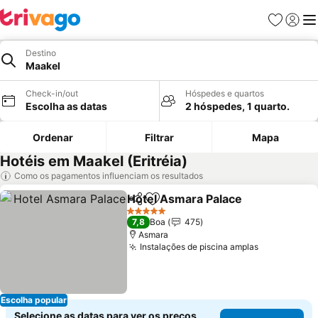
Favoritos
Iniciar
Me
Destino
Maakel
Check-in/out
Hóspedes e quartos
Escolha as datas
2 hóspedes, 1 quarto.
Ordenar
Filtrar
Mapa
Hotéis em Maakel (Eritréia)
Como os pagamentos influenciam os resultados
Hotel Asmara Palace
Partilhar
Adicionar aos favoritos
5 Estrelas
7,8
Boa
475
Asmara
Instalações de piscina amplas
Escolha popular
Selecione as datas para ver os preços