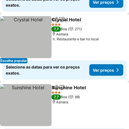
Ver preços
exatos.
Crystal Hotel
Partilhar
Adicionar aos favoritos
3 Estrelas
7,7
Boa
271
Asmara
Restaurante e bar no local
Escolha popular
Selecione as datas para ver os preços
Ver preços
exatos.
Sunshine Hotel
Partilhar
Adicionar aos favoritos
3 Estrelas
7,7
Boa
98
Asmara