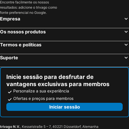
Encontre facilmente os nossos
Hotéis em Serra da Estrela
Hotéis em Região de Lisboa
resultados: adicione o trivago como
fonte preferencial no Google.
Hotéis em Costa do Sol
Hotéis em Sardenha
Empresa
Hotéis em Tenerife
Hotéis em Cabo Verde
Hotéis em São Miguel
Os nossos produtos
Termos e políticas
Suporte
Inicie sessão para desfrutar de
vantagens exclusivas para membros
Personalize a sua experiência
Ofertas e preços para membros
Iniciar sessão
trivago N.V.
, Kesselstraße 5 – 7, 40221 Düsseldorf, Alemanha