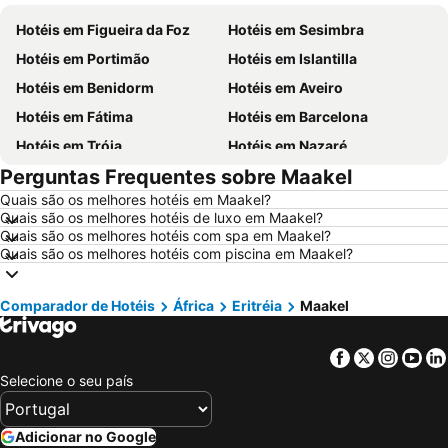
Hotéis em Figueira da Foz
Hotéis em Sesimbra
Hotéis em Portimão
Hotéis em Islantilla
Hotéis em Benidorm
Hotéis em Aveiro
Hotéis em Fátima
Hotéis em Barcelona
Hotéis em Tróia
Hotéis em Nazaré
Perguntas Frequentes sobre Maakel
Hotéis em Évora
Hotéis em Peniche
Quais são os melhores hotéis em Maakel?
Hotéis em Porto Santo
Hotéis em Isla Canela
Quais são os melhores hotéis de luxo em Maakel?
Hotéis em Sangenjo
Hotéis em Vila Nova de Milfontes
Quais são os melhores hotéis com spa em Maakel?
Quais são os melhores hotéis com piscina em Maakel?
Hotéis em Vilamoura
Hotéis em Vigo
Hotéis em Roma
Hotéis em Norte de Portugal
Comparador de Hotéis
África
Eritréia
Maakel
Hotéis em Sul de Espanha
Hotéis em Málaga
Hotéis em Maiorca
Hotéis em Andaluzia
Facebook
Twitter
Insta
Yo
Hotéis em Minorca
Hotéis em Ibiza
Selecione o seu país
Hotéis em Ilha do Sal
Hotéis em Galiza
Hotéis em Douro
Hotéis em Costa da Luz
Adicionar no Google