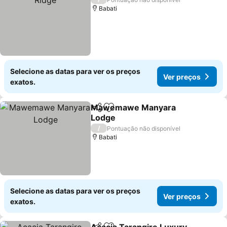
Babati
Selecione as datas para ver os preços
Ver preços
exatos.
Mawemawe Manyara
Partilhar
Adicionar aos favoritos
Lodge
Ver preços
/
Pontuação não disponível
Babati
Selecione as datas para ver os preços
Ver preços
exatos.