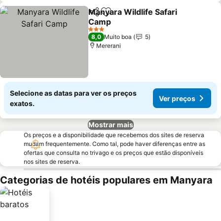
Manyara Wildlife Safari
Partilhar
Adicionar aos favoritos
Camp
Ver preços
3 Estrelas
8,0
Muito boa
5
Mererani
Selecione as datas para ver os preços
Ver preços
exatos.
Mostrar mais
Os preços e a disponibilidade que recebemos dos sites de reserva
mudam frequentemente. Como tal, pode haver diferenças entre as
ofertas que consulta no trivago e os preços que estão disponíveis
nos sites de reserva.
Categorias de hotéis populares em Manyara