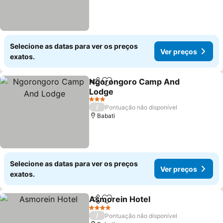
Selecione as datas para ver os preços
Ver preços
exatos.
Ngorongoro Camp And
Partilhar
Adicionar aos favoritos
Lodge
Ver preços
3 Estrelas
/
Pontuação não disponível
Babati
Selecione as datas para ver os preços
Ver preços
exatos.
Asmorein Hotel
Partilhar
Adicionar aos favoritos
Ver preços
4 Estrelas
/
Pontuação não disponível