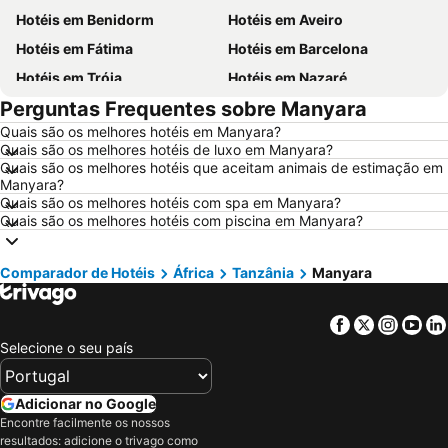
Hotéis em Benidorm
Hotéis em Aveiro
Hotéis em Fátima
Hotéis em Barcelona
Hotéis em Tróia
Hotéis em Nazaré
Perguntas Frequentes sobre Manyara
Hotéis em Évora
Hotéis em Peniche
Quais são os melhores hotéis em Manyara?
Hotéis em Porto Santo
Hotéis em Isla Canela
Quais são os melhores hotéis de luxo em Manyara?
Hotéis em Sangenjo
Hotéis em Vila Nova de Milfontes
Quais são os melhores hotéis que aceitam animais de estimação em
Manyara?
Hotéis em Vilamoura
Hotéis em Vigo
Quais são os melhores hotéis com spa em Manyara?
Quais são os melhores hotéis com piscina em Manyara?
Hotéis em Roma
Hotéis em Alentejo
Hotéis em Sul de Espanha
Hotéis em Málaga
Comparador de Hotéis
África
Tanzânia
Manyara
Hotéis em Maiorca
Hotéis em Andaluzia
Hotéis em Minorca
Hotéis em Ibiza
Facebook
Twitter
Insta
Yo
Hotéis em Ilha do Sal
Hotéis em Galiza
Selecione o seu país
Hotéis em Douro
Hotéis em Costa da Luz
Hotéis em Serra da Estrela
Hotéis em Região de Lisboa
Adicionar no Google
Encontre facilmente os nossos
Hotéis em Costa do Sol
Hotéis em Sardenha
resultados: adicione o trivago como