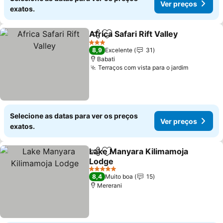
Ver preços
exatos.
Africa Safari Rift Valley
Partilhar
Adicionar aos favoritos
Ver
3 Estrelas
8,9
Excelente
31
Babati
Terraços com vista para o jardim
Ver preç
Selecione as datas para ver os preços
Ver preços
exatos.
Lake Manyara Kilimamoja
Partilhar
Adicionar aos favoritos
Lodge
Ver preços
5 Estrelas
8,4
Muito boa
15
Mererani