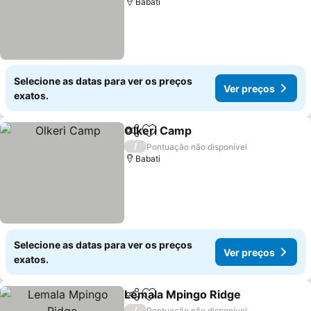
Babati
Selecione as datas para ver os preços
Ver preços
exatos.
Olkeri Camp
Partilhar
Adicionar aos favoritos
Ver preços
/
Pontuação não disponível
Babati
Selecione as datas para ver os preços
Ver preços
exatos.
Lemala Mpingo Ridge
Partilhar
Adicionar aos favoritos
Ver 
/
Pontuação não disponível