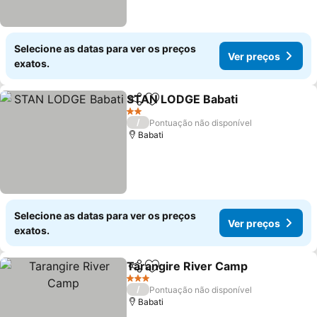
Selecione as datas para ver os preços
Ver preços
exatos.
STAN LODGE Babati
Partilhar
Adicionar aos favoritos
Ver p
2 Estrelas
/
Pontuação não disponível
Babati
Selecione as datas para ver os preços
Ver preços
exatos.
Tarangire River Camp
Partilhar
Adicionar aos favoritos
Ver 
3 Estrelas
/
Pontuação não disponível
Babati