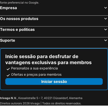
Hotéis em Tenerife
Hotéis em Cabo Verde
fonte preferencial no Google.
Empresa
Hotéis em São Miguel
Hotéis em Madrid
Os nossos produtos
Termos e políticas
Suporte
Inicie sessão para desfrutar de
vantagens exclusivas para membros
Personalize a sua experiência
Ofertas e preços para membros
Iniciar sessão
trivago N.V.
, Kesselstraße 5 – 7, 40221 Düsseldorf, Alemanha
Direitos autorais 2026 trivago | Todos os direitos reservados.