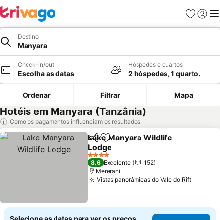
Favoritos
Iniciar
Me
Destino
Manyara
Check-in/out
Hóspedes e quartos
Escolha as datas
2 hóspedes, 1 quarto.
Ordenar
Filtrar
Mapa
Hotéis em Manyara (Tanzânia)
Como os pagamentos influenciam os resultados
Lake Manyara Wildlife
Partilhar
Adicionar aos favoritos
Lodge
Ver preços
4 Estrelas
8,6
Excelente
152
Mererani
Vistas panorâmicas do Vale do Rift
Ver pre
Selecione as datas para ver os preços