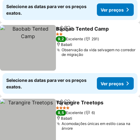
Selecione as datas para ver os preços
Ver preços
exatos.
Baobab Tented Camp
Partilhar
Adicionar aos favoritos
Ver 
2 Estrelas
9,2
Excelente
291
Babati
Observação da vida selvagem no corredor
de migração
Selecione as datas para ver os preços
Ver preços
exatos.
Tarangire Treetops
Partilhar
Adicionar aos favoritos
Ver pr
4 Estrelas
8,5
Excelente
6
Babati
Acomodações únicas em estilo casa na
árvore