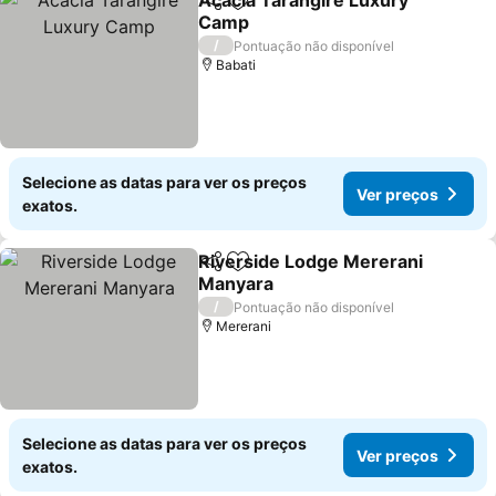
Acacia Tarangire Luxury
Partilhar
Adicionar aos favoritos
Camp
Ver preços
/
Pontuação não disponível
Babati
Selecione as datas para ver os preços
Ver preços
exatos.
Riverside Lodge Mererani
Partilhar
Adicionar aos favoritos
Manyara
Ver preços
/
Pontuação não disponível
Mererani
Selecione as datas para ver os preços
Ver preços
exatos.