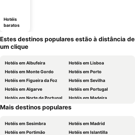
Hotéis
baratos
Estes destinos populares estão à distância de
um clique
Hotéis em Albufeira
Hotéis em Lisboa
Hotéis em Monte Gordo
Hotéis em Porto
Hotéis em Figueira da Foz
Hotéis em Sevilha
Hotéis em Algarve
Hotéis em Portugal
Hotéis em Norte de Portugal
Hotéis em Madeira
Mais destinos populares
Hotéis em Espanha
Hotéis em Centro de Portugal
Hotéis em Sesimbra
Hotéis em Madrid
Hotéis em Portimão
Hotéis em Islantilla