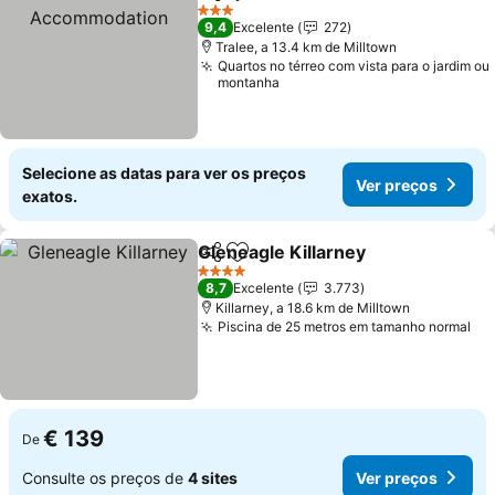
Partilhar
Adicionar aos favoritos
Ve
3 Estrelas
9,4
Excelente
272
Tralee, a 13.4 km de Milltown
Quartos no térreo com vista para o jardim ou
montanha
Selecione as datas para ver os preços
Ver preços
exatos.
Gleneagle Killarney
Partilhar
Adicionar aos favoritos
Ver pr
4 Estrelas
8,7
Excelente
3.773
Killarney, a 18.6 km de Milltown
Piscina de 25 metros em tamanho normal
Ve
€ 139
De
Consulte os preços de
4 sites
Ver preços