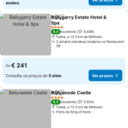
exatos.
Ballygarry Estate Hotel &
Partilhar
Adicionar aos favoritos
Spa
Ver preços
4 Estrelas
9,5
Excelente
6.499
Tralee, a 13.5 km de Milltown
Culinária irlandesa moderna no Restaurant
58
€ 241
De
Consulte os preços de
5 sites
Ver preços
Ballyseede Castle
Partilhar
Adicionar aos favoritos
Ver preç
4 Estrelas
9,5
Excelente
5.554
Tralee, a 13.3 km de Milltown
Perto do Ring of Kerry
Ver preços