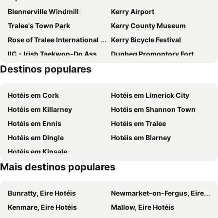
Blennerville Windmill
Kerry Airport
Randles Hotel
Woodlawn House
Tralee's Town Park
Kerry County Museum
The Ferris Wheel B&B
The Europe Hotel & Resort
Rose of Tralee International Festival
Kerry Bicycle Festival
The Rose Hotel
Manor West Hotel & Leisure Club
IIC - Irish Taekwon-Do Association
Dunbeg Promontory Fort
Brandon Hotel Conference & Leisure Centre
Hotel Earl Of Desmond
Destinos populares
Dingle Harbour
Ireland Bike Fest
Grand Hotel Tralee
The Ashe Hotel
Killarney Convention Centre
National Circus Festival of Ireland
Tralee Town Centre Apartments
Castlerosse Park Resort
Hotéis em Cork
Hotéis em Limerick City
Gap of Dunloe
Export Awareness
The Orchard House
Eviston House Hotel
Hotéis em Killarney
Hotéis em Shannon Town
Kerry Ocean Lodge
Killarney Towers Hotel & Leisure Centre
Hotéis em Ennis
Hotéis em Tralee
Killarney Royal Townhouse
McSweeney Arms Hotel
Hotéis em Dingle
Hotéis em Blarney
The Killarney Park
Old Weir Lodge
Hotéis em Kinsale
The Brehon Hotel & Spa
The Lake Hotel
Mais destinos populares
Killarney Oaks Hotel
River Island Hotel
Bunratty, Eire Hotéis
Newmarket-on-Fergus, Eire Hotéis
Kenmare, Eire Hotéis
Mallow, Eire Hotéis