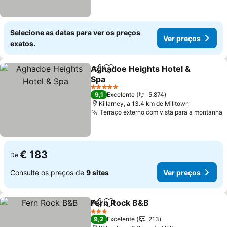
Selecione as datas para ver os preços
Ver preços
exatos.
Aghadoe Heights Hotel &
Partilhar
Adicionar aos favoritos
Spa
Ver preços
5 Estrelas
9,1
Excelente
5.874
Killarney, a 13.4 km de Milltown
Terraço externo com vista para a montanha
V
€ 183
De
Consulte os preços de
9 sites
Ver preços
Fern Rock B&B
Partilhar
Adicionar aos favoritos
Ver preços
3 Estrelas
9,2
Excelente
213