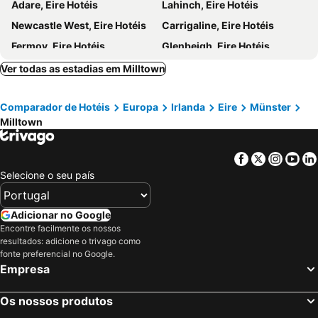
Adare, Eire Hotéis
Lahinch, Eire Hotéis
Newcastle West, Eire Hotéis
Carrigaline, Eire Hotéis
Fermoy, Eire Hotéis
Glenbeigh, Eire Hotéis
Sneem, Eire Hotéis
Knightstown, Eire Hotéis
Ver todas as estadias em Milltown
Castlemaine, Eire Hotéis
Castleisland, Eire Hotéis
Comparador de Hotéis
Europa
Irlanda
Eire
Münster
Cloghane, Eire Hotéis
Cahersiveen, Eire Hotéis
Milltown
Glengarriff, Eire Hotéis
Portmagee, Eire Hotéis
Bantry, Eire Hotéis
Kilrush, Eire Hotéis
Facebook
Twitter
Insta
Yo
Galway, Eire Hotéis
Limerick City, Eire Hotéis
Selecione o seu país
Athlone, Eire Hotéis
Shannon Town, Eire Hotéis
Sligo Town, Eire Hotéis
Ennis, Eire Hotéis
Adicionar no Google
Encontre facilmente os nossos
Oranmore, Eire Hotéis
Offaly, Eire Hotéis
resultados: adicione o trivago como
Westport, Eire Hotéis
Dublin, Eire Hotéis
fonte preferencial no Google.
Empresa
Cork, Eire Hotéis
Swords, Eire Hotéis
Killarney, Eire Hotéis
Kilkenny, Eire Hotéis
Os nossos produtos
Tallaght, Eire Hotéis
Wexford, Eire Hotéis