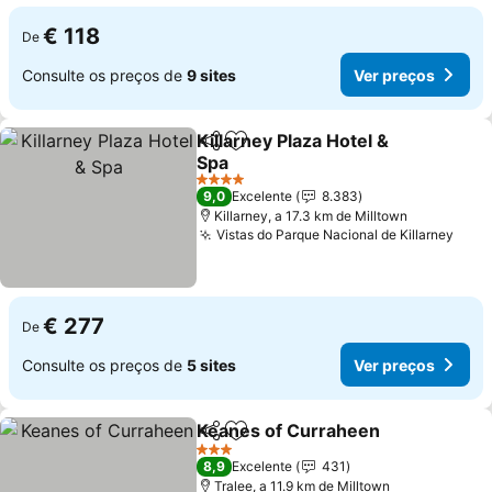
€ 118
De
Consulte os preços de
9 sites
Ver preços
Killarney Plaza Hotel &
Partilhar
Adicionar aos favoritos
Spa
Ver preços
4 Estrelas
9,0
Excelente
8.383
Killarney, a 17.3 km de Milltown
Vistas do Parque Nacional de Killarney
Ver 
€ 277
De
Consulte os preços de
5 sites
Ver preços
Keanes of Curraheen
Partilhar
Adicionar aos favoritos
Ver 
3 Estrelas
8,9
Excelente
431
Tralee, a 11.9 km de Milltown