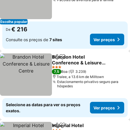
Ver pre
Escolha popular
€ 216
De
Consulte os preços de
7 sites
Ver preços
Brandon Hotel
Partilhar
Adicionar aos favoritos
Conference & Leisure
Centre
Ver preços
3 Estrelas
7,5
Boa
3.239
Tralee, a 13.6 km de Milltown
Estacionamento privativo seguro para
hóspedes
Selecione as datas para ver os preços
Ver preços
exatos.
Imperial Hotel
Partilhar
Adicionar aos favoritos
Ver preços