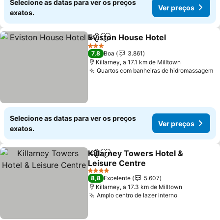
Selecione as datas para ver os preços
Ver preços
exatos.
Eviston House Hotel
Partilhar
Adicionar aos favoritos
Ver p
3 Estrelas
7,8
Boa
3.861
Killarney, a 17.1 km de Milltown
Quartos com banheiras de hidromassagem
V
Selecione as datas para ver os preços
Ver preços
exatos.
Killarney Towers Hotel &
Partilhar
Adicionar aos favoritos
Leisure Centre
Ver preços
4 Estrelas
8,8
Excelente
5.607
Killarney, a 17.3 km de Milltown
Amplo centro de lazer interno
Ver preços