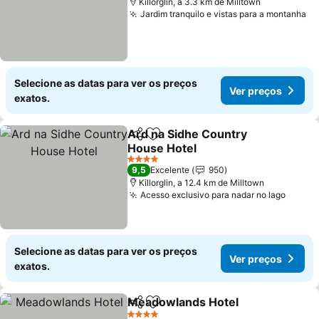
Killorglin, a 3.3 km de Milltown
Jardim tranquilo e vistas para a montanha
Ve
Selecione as datas para ver os preços
Ver preços
exatos.
Ard na Sidhe Country
Partilhar
Adicionar aos favoritos
House Hotel
Ver preços
4 Estrelas
9,5
Excelente
950
Killorglin, a 12.4 km de Milltown
Acesso exclusivo para nadar no lago
Ver p
Selecione as datas para ver os preços
Ver preços
exatos.
Meadowlands Hotel
Partilhar
Adicionar aos favoritos
Ver pr