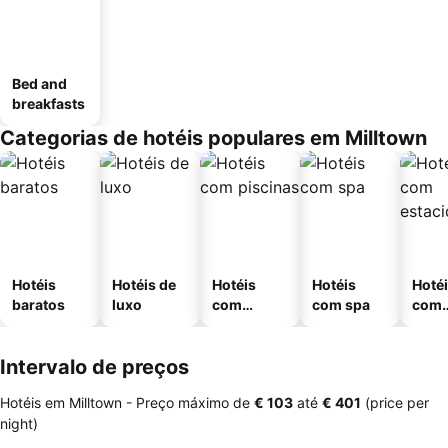
Bed and
breakfasts
Categorias de hotéis populares em Milltown
Hotéis
Hotéis de
Hotéis
Hotéis
Hoté
baratos
luxo
com
com spa
com
piscinas
esta
ment
Intervalo de preços
Hotéis em Milltown -
Preço máximo
de
‎€ 103
até
‎€ 401
(price per
night)