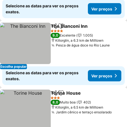
Selecione as datas para ver os preços
Ver preços
exatos.
The Bianconi Inn
Partilhar
Adicionar aos favoritos
Ver preço
4 Estrelas
9,0
Excelente
1.005
Killorglin, a 6.3 km de Milltown
Pesca de água doce no Rio Laune
Ver pre
Escolha popular
Selecione as datas para ver os preços
Ver preços
exatos.
Torine House
Partilhar
Adicionar aos favoritos
Ver preços
3 Estrelas
8,0
Muito boa
402
Killorglin, a 6.5 km de Milltown
Jardim cênico e terraço ensolarado
Ver pr