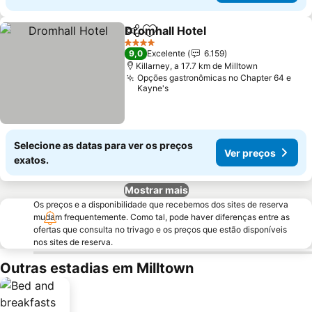
Dromhall Hotel
Partilhar
Adicionar aos favoritos
Ver preços
4 Estrelas
9,0
Excelente
6.159
Killarney, a 17.7 km de Milltown
Opções gastronômicas no Chapter 64 e
Kayne's
Selecione as datas para ver os preços
Ver preços
exatos.
Mostrar mais
Os preços e a disponibilidade que recebemos dos sites de reserva
mudam frequentemente. Como tal, pode haver diferenças entre as
ofertas que consulta no trivago e os preços que estão disponíveis
nos sites de reserva.
Outras estadias em Milltown