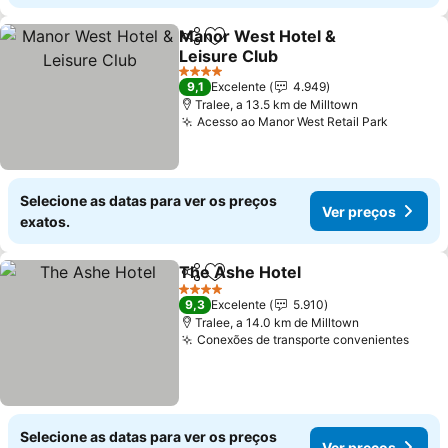
Manor West Hotel &
Partilhar
Adicionar aos favoritos
Leisure Club
Ver preços
4 Estrelas
9,1
Excelente
4.949
Tralee, a 13.5 km de Milltown
Acesso ao Manor West Retail Park
Ver pre
Selecione as datas para ver os preços
Ver preços
exatos.
The Ashe Hotel
Partilhar
Adicionar aos favoritos
Ver preços
4 Estrelas
9,3
Excelente
5.910
Tralee, a 14.0 km de Milltown
Conexões de transporte convenientes
Ver 
Selecione as datas para ver os preços
Ver preços