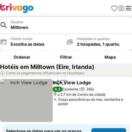
Favoritos
Iniciar
Me
Destino
Milltown
Check-in/out
Hóspedes e quartos
Escolha as datas
2 hóspedes, 1 quarto.
Ordenar
Filtrar
Mapa
Hotéis em Milltown (Eire, Irlanda)
Como os pagamentos influenciam os resultados
Inch View Lodge
Partilhar
Adicionar aos favoritos
Ver preço
9,3
Excelente
360
a 2.7 km de Centro da cidade
Vistas panorâmicas do mar, montanha e
jardim
Selecione as datas para ver os preços