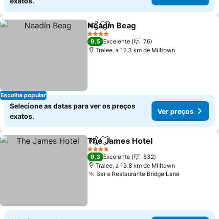
exatos.
Neadín Beag
Partilhar
Adicionar aos favoritos
Ver preços
4 Estrelas
9,5
Excelente
76
Tralee, a 12.3 km de Milltown
Escolha popular
Selecione as datas para ver os preços
Ver preços
exatos.
The James Hotel
Partilhar
Adicionar aos favoritos
Ver preç
4 Estrelas
9,3
Excelente
832
Tralee, a 13.8 km de Milltown
Bar e Restaurante Bridge Lane
Ver preço