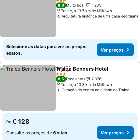
3 Estrelas
8,0
Muito boa
1.205
Tralee, a 13.7 km de Milltown
Arquitetura histórica de uma casa georgiana
Selecione as datas para ver os preços
Ver preços
exatos.
Tralee Benners Hotel
Partilhar
Adicionar aos favoritos
Ver 
3 Estrelas
8,5
Excelente
2.976
Tralee, a 13.8 km de Milltown
Coração do centro da cidade de Tralee
Ver 
€ 128
De
Consulte os preços de
6 sites
Ver preços