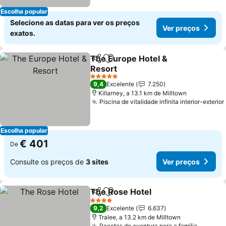
Escolha popular
Selecione as datas para ver os preços
Ver preços
exatos.
The Europe Hotel &
Partilhar
Adicionar aos favoritos
Resort
Ver preços
5 Estrelas
9,4
Excelente
7.250
Killarney, a 13.1 km de Milltown
Piscina de vitalidade infinita interior-exterior
Escolha popular
€ 401
De
Consulte os preços de
3 sites
Ver preços
The Rose Hotel
Partilhar
Adicionar aos favoritos
Ver preços
4 Estrelas
9,2
Excelente
6.637
Tralee, a 13.2 km de Milltown
Pacotes de aventura para a família