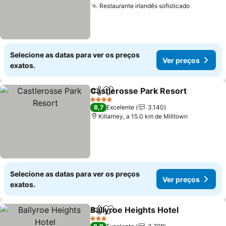
Restaurante irlandês sofisticado
Ver preç
Selecione as datas para ver os preços
Ver preços
exatos.
Castlerosse Park Resort
Partilhar
Adicionar aos favoritos
V
4 Estrelas
8,7
Excelente
3.140
Killarney, a 15.0 km de Milltown
Selecione as datas para ver os preços
Ver preços
exatos.
Ballyroe Heights Hotel
Partilhar
Adicionar aos favoritos
Ver
3 Estrelas