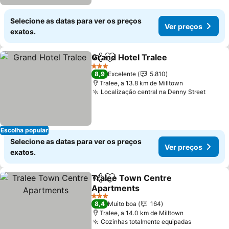
Selecione as datas para ver os preços
Ver preços
exatos.
Grand Hotel Tralee
Partilhar
Adicionar aos favoritos
Ver pre
3 Estrelas
8,9
Excelente
5.810
Tralee, a 13.8 km de Milltown
Localização central na Denny Street
Ver p
Escolha popular
Selecione as datas para ver os preços
Ver preços
exatos.
Tralee Town Centre
Partilhar
Adicionar aos favoritos
Apartments
Ver preços
3 Estrelas
8,4
Muito boa
164
Tralee, a 14.0 km de Milltown
Cozinhas totalmente equipadas
Ver preço