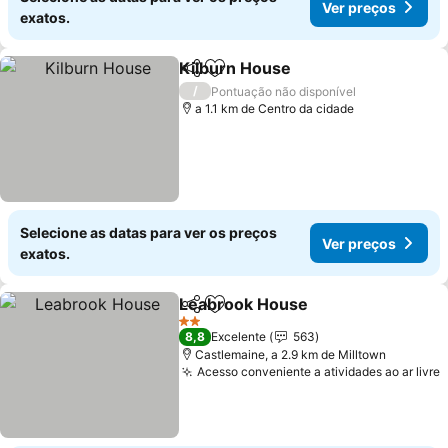
Ver preços
exatos.
Kilburn House
Partilhar
Adicionar aos favoritos
Ver preços
/
Pontuação não disponível
a 1.1 km de Centro da cidade
Selecione as datas para ver os preços
Ver preços
exatos.
Leabrook House
Partilhar
Adicionar aos favoritos
Ver preço
2 Estrelas
8,8
Excelente
563
Castlemaine, a 2.9 km de Milltown
Acesso conveniente a atividades ao ar livre
V