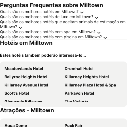
Perguntas Frequentes sobre Milltown
Quais são os melhores hotéis em Milltown?
Quais são os melhores hotéis de luxo em Milltown?
Quais são os melhores hotéis que aceitam animais de estimação em
Milltown?
Quais são os melhores hotéis com spa em Milltown?
Quais são os melhores hotéis com piscina em Milltown?
Hotéis em Milltown
Estes hotéis também poderão interessá-lo...
Meadowlands Hotel
Dromhall Hotel
Ballyroe Heights Hotel
Killarney Heights Hotel
Killarney Avenue Hotel
Killarney Plaza Hotel & Spa
Scott's Hotel
Parkavon Hotel
Gleneagle Killarney
The Victoria
Atrações - Milltown
Douglasha House
Aghadoe Heights Hotel & Spa
Tralee Benners Hotel
Killarney Court Hotel
Aqua Dome
Puck Fair
International Hotel Killarney
The Glenbeigh Hotel