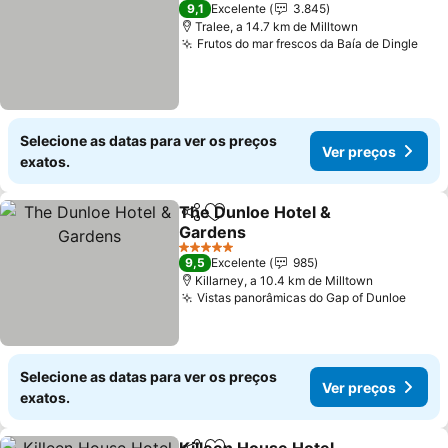
4 Estrelas
9,1
Excelente
3.845
Tralee, a 14.7 km de Milltown
Frutos do mar frescos da Baía de Dingle
Ver
Selecione as datas para ver os preços
Ver preços
exatos.
The Dunloe Hotel &
Partilhar
Adicionar aos favoritos
Gardens
Ver preços
5 Estrelas
9,5
Excelente
985
Killarney, a 10.4 km de Milltown
Vistas panorâmicas do Gap of Dunloe
Ver p
Selecione as datas para ver os preços
Ver preços
exatos.