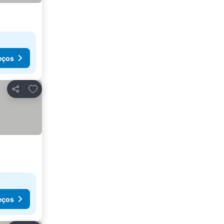
eços
Adicionar aos favoritos
Partilhar
eços