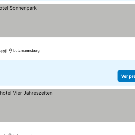
es)
Lutzmannsburg
Ver pr