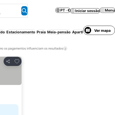
PT · €
Menu
Iniciar sessão
.
Ver mapa
ído
Estacionamento
Praia
Meia-pensão
Aparthotel
Cancelament
o os pagamentos influenciam os resultados
Adicionar aos favoritos
Partilhar