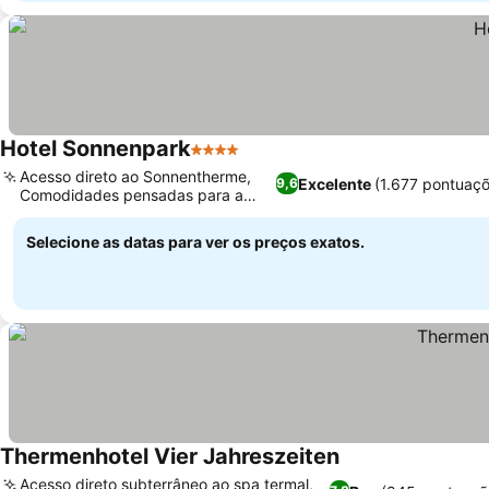
Hotel Sonnenpark
4 Estrelas
Acesso direto ao Sonnentherme,
Excelente
(1.677 pontuaçõ
9,6
Comodidades pensadas para a
família
Selecione as datas para ver os preços exatos.
Thermenhotel Vier Jahreszeiten
Acesso direto subterrâneo ao spa termal,