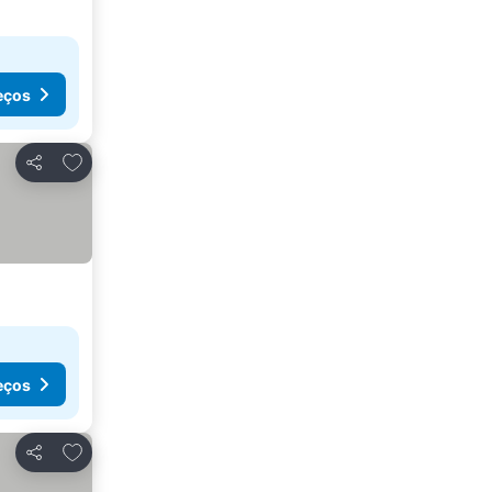
eços
Adicionar aos favoritos
Partilhar
eços
Adicionar aos favoritos
Partilhar