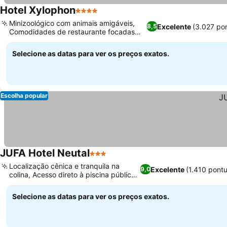
Hotel Xylophon
4 Estrelas
Minizoológico com animais amigáveis,
Excelente
(3.027 po
8,5
Comodidades de restaurante focadas
nas crianças
Selecione as datas para ver os preços exatos.
Escolha popular
JUFA Hotel Neutal
3 Estrelas
Localização cênica e tranquila na
Excelente
(1.410 pont
9,0
colina, Acesso direto à piscina pública
ao ar livre
Selecione as datas para ver os preços exatos.