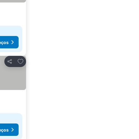
eços
Adicionar aos favoritos
Partilhar
eços