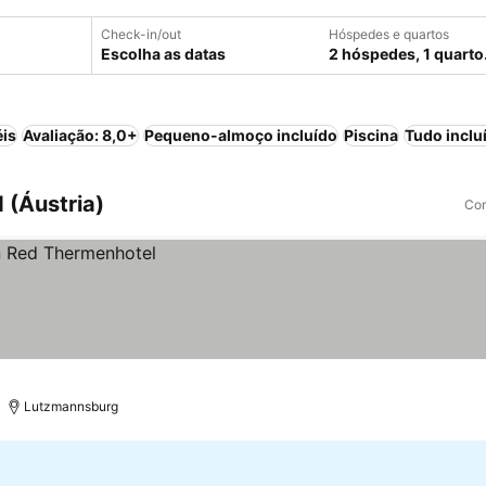
Check-in/out
Hóspedes e quartos
Escolha as datas
2 hóspedes, 1 quarto
éis
Avaliação: 8,0+
Pequeno-almoço incluído
Piscina
Tudo inclu
 (Áustria)
Com
Lutzmannsburg