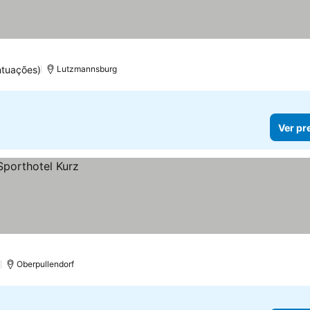
ntuações)
Lutzmannsburg
Ver pr
)
Oberpullendorf