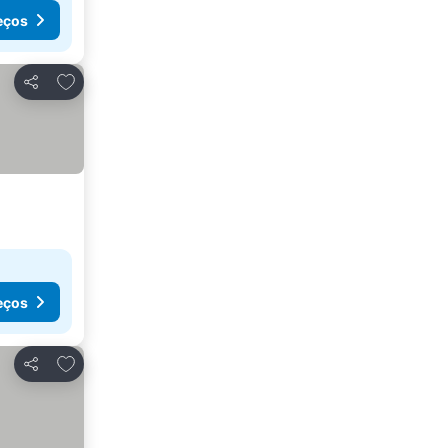
eços
Adicionar aos favoritos
Partilhar
eços
Adicionar aos favoritos
Partilhar