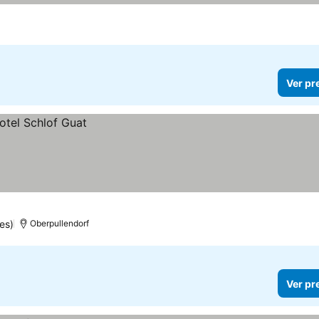
Ver pr
es)
Oberpullendorf
Ver pr