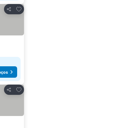
Adicionar aos favoritos
Partilhar
eços
Adicionar aos favoritos
Partilhar