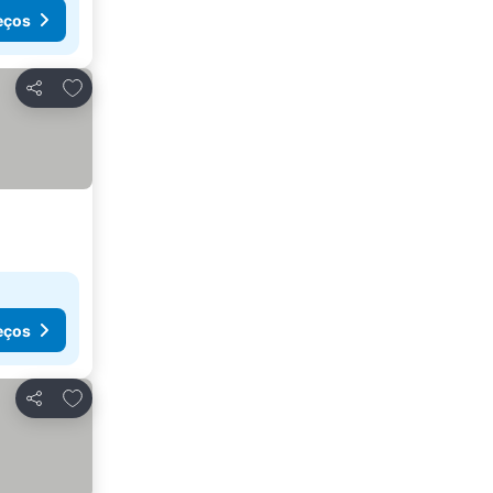
eços
Adicionar aos favoritos
Partilhar
eços
Adicionar aos favoritos
Partilhar