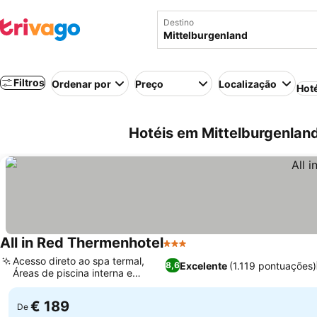
Destino
Filtros
Ordenar por
Preço
Localização
Hot
Hotéis em Mittelburgenland
All in Red Thermenhotel
3 Estrelas
Acesso direto ao spa termal,
Excelente
(1.119 pontuações)
8,6
Áreas de piscina interna e
externa
€ 189
De