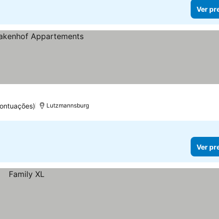
Ver pr
pontuações)
Lutzmannsburg
Ver pr