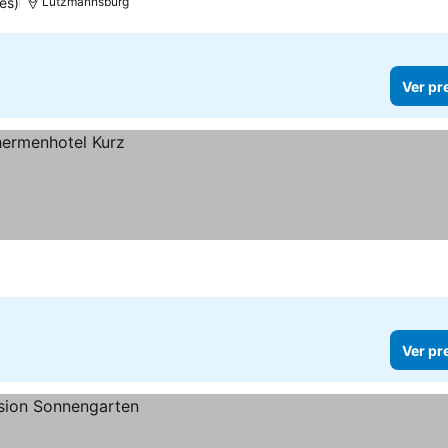
es)
Lutzmannsburg
Ver pr
Ver pr