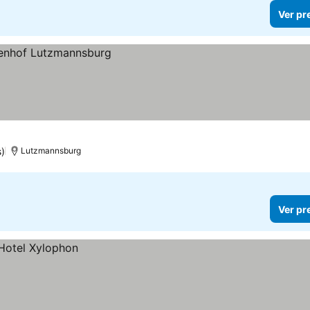
Ver pr
s)
Lutzmannsburg
Ver pr