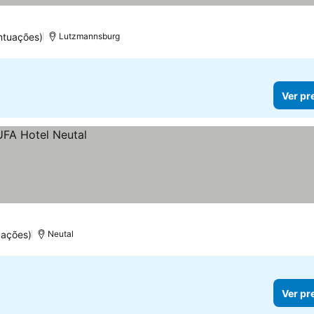
ntuações)
Lutzmannsburg
Ver pr
uações)
Neutal
Ver pr