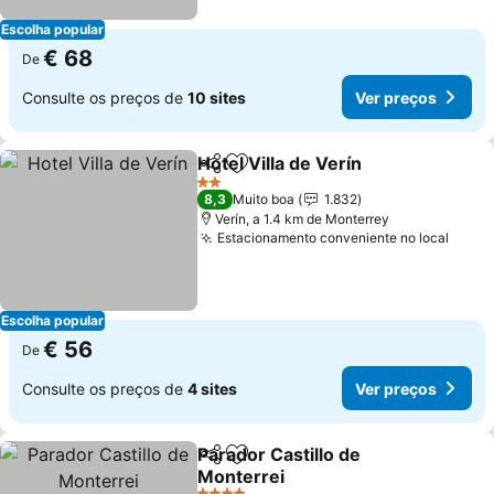
Escolha popular
€ 68
De
Consulte os preços de
10 sites
Ver preços
Hotel Villa de Verín
Partilhar
Adicionar aos favoritos
2 Estrelas
8,3
Muito boa
1.832
Verín, a 1.4 km de Monterrey
Estacionamento conveniente no local
Escolha popular
€ 56
De
Consulte os preços de
4 sites
Ver preços
Parador Castillo de
Partilhar
Adicionar aos favoritos
Monterrei