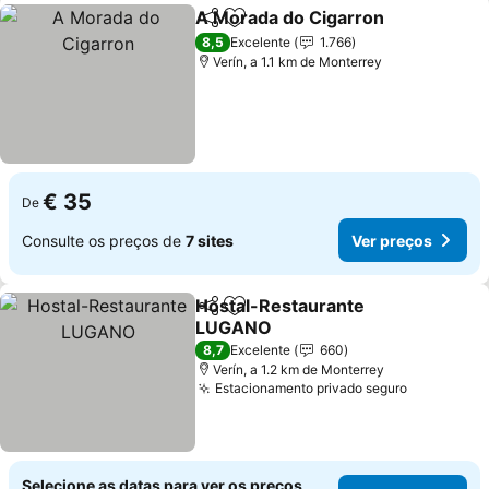
A Morada do Cigarron
Partilhar
Adicionar aos favoritos
8,5
Excelente
1.766
Verín, a 1.1 km de Monterrey
€ 35
De
Consulte os preços de
7 sites
Ver preços
Hostal-Restaurante
Partilhar
Adicionar aos favoritos
LUGANO
8,7
Excelente
660
Verín, a 1.2 km de Monterrey
Estacionamento privado seguro
Selecione as datas para ver os preços