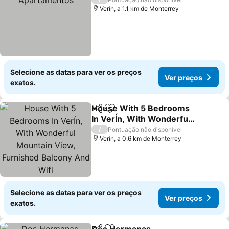
Verín, a 1.1 km de Monterrey
Selecione as datas para ver os preços
Ver preços
exatos.
House With 5 Bedrooms
Partilhar
Adicionar aos favoritos
In VerÍn, With Wonderful
Mountain View, Furnished
/
Pontuação não disponível
Balcony And Wifi
Verín, a 0.6 km de Monterrey
Selecione as datas para ver os preços
Ver preços
exatos.