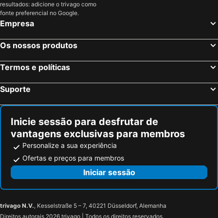
resultados: adicione o trivago como
Madrid, Madrid Hotéis
Benidorm, Valência Hotéis
fonte preferencial no Google.
Empresa
Sevilha, Andaluzia Hotéis
Barcelona, Catalunha Hotéis
Isla Cristina, Andaluzia Hotéis
Isla Canela, Andaluzia Hotéis
Os nossos produtos
Termos e políticas
Suporte
Inicie sessão para desfrutar de
vantagens exclusivas para membros
Personalize a sua experiência
Ofertas e preços para membros
Iniciar sessão
trivago N.V.
, Kesselstraße 5 – 7, 40221 Düsseldorf, Alemanha
Direitos autorais 2026 trivago | Todos os direitos reservados.