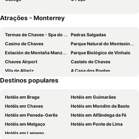
Atrações - Monterrey
Termas de Chaves - Spa do Imperador
Pedras Salgadas
Casino de Chaves
Parque Natural do Montesinho
Estación de Montaña Manzaneda
Parque Biológico de Vinhais
Chaves Airport
Castelo de Chaves
Vila de Allariz
A Casa dos Poetas
Destinos populares
Casa Grande de Trives
A lagoa de Antela
Carnaval de Viana do Bolo
Hotéis em Braga
Hotéis em Guimarães
Hotéis em Chaves
Hotéis em Mondim de Basto
Hotéis em Peneda-Gerês
Hotéis em Alfândega da Fé
Hotéis em Melgaço
Hotéis em Ponte de Lima
Hotéis em Lamego