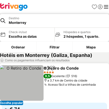
Favoritos
Iniciar
Me
Destino
Monterrey
Check-in/out
Hóspedes e quartos
Escolha as datas
2 hóspedes, 1 quarto.
Ordenar
Filtrar
Mapa
Hotéis em Monterrey (Galiza, Espanha)
Como os pagamentos influenciam os resultados
O Retiro do Conde
Partilhar
Adicionar aos favoritos
4 Estrelas
9,5
Excelente
516
a 3.7 km de Centro da cidade
Acesso fácil a trilhas de caminhada
Escolha popular