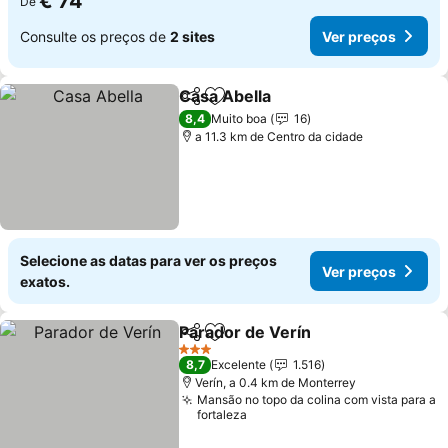
€ 74
De
Consulte os preços de
2 sites
Ver preços
Casa Abella
Partilhar
Adicionar aos favoritos
8,4
Muito boa
16
a 11.3 km de Centro da cidade
Selecione as datas para ver os preços
Ver preços
exatos.
Parador de Verín
Partilhar
Adicionar aos favoritos
3 Estrelas
8,7
Excelente
1.516
Verín, a 0.4 km de Monterrey
Mansão no topo da colina com vista para a
fortaleza