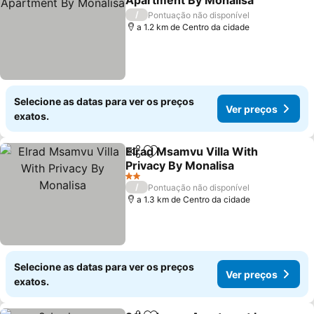
Apartment By Monalisa
Ver preços
/
Pontuação não disponível
a 1.2 km de Centro da cidade
Selecione as datas para ver os preços
Ver preços
exatos.
Elrad Msamvu Villa With
Partilhar
Adicionar aos favoritos
Privacy By Monalisa
Ver preços
2 Estrelas
/
Pontuação não disponível
a 1.3 km de Centro da cidade
Selecione as datas para ver os preços
Ver preços
exatos.