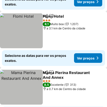
Ver preços
exatos.
Flomi Hotel
Partilhar
Adicionar aos favoritos
Ver preços
3 Estrelas
8,1
Muito boa
1.207
a 3.1 km de Centro da cidade
Selecione as datas para ver os preços
Ver preços
exatos.
Mama Pierina Restaurant
Partilhar
Adicionar aos favoritos
And Annex
Ver preços
3 Estrelas
8,5
Excelente
313
a 0.7 km de Centro da cidade