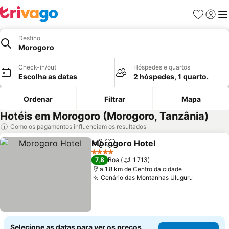
Favoritos
Iniciar
Me
Destino
Morogoro
Check-in/out
Hóspedes e quartos
Escolha as datas
2 hóspedes, 1 quarto.
Ordenar
Filtrar
Mapa
Hotéis em Morogoro (Morogoro, Tanzânia)
Como os pagamentos influenciam os resultados
Morogoro Hotel
Partilhar
Adicionar aos favoritos
Ver preço
4 Estrelas
7,8
Boa
1.713
a 1.8 km de Centro da cidade
Cenário das Montanhas Uluguru
Ver preç
Selecione as datas para ver os preços