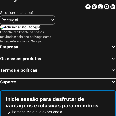
Facebook
Twitter
Insta
Yo
Selecione o seu país
Adicionar no Google
Encontre facilmente os nossos
resultados: adicione o trivago como
fonte preferencial no Google.
Empresa
Os nossos produtos
Termos e políticas
Suporte
Inicie sessão para desfrutar de
vantagens exclusivas para membros
Personalize a sua experiência