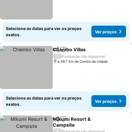
Selecione as datas para ver os preços
Ver preços
exatos.
Chambo Villas
Partilhar
Adicionar aos favoritos
Ver preços
/
Pontuação não disponível
a 48.7 km de Centro da cidade
Selecione as datas para ver os preços
Ver preços
exatos.
Mikumi Resort &
Partilhar
Adicionar aos favoritos
Campsite
Ver preços
/
Pontuação não disponível