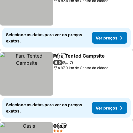
a 82.9 km de Centro da cidade
Selecione as datas para ver os preços
Ver preços
exatos.
Faru Tented Campsite
Partilhar
Adicionar aos favoritos
Ver
6,9
7
a 97.0 km de Centro da cidade
Selecione as datas para ver os preços
Ver preços
exatos.
Oasis
Partilhar
Adicionar aos favoritos
Ver preços