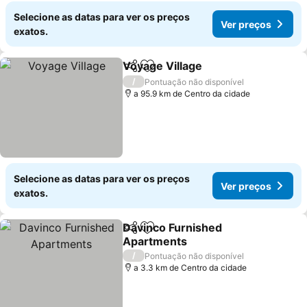
Selecione as datas para ver os preços
Ver preços
exatos.
Voyage Village
Partilhar
Adicionar aos favoritos
Ver preços
/
Pontuação não disponível
a 95.9 km de Centro da cidade
Selecione as datas para ver os preços
Ver preços
exatos.
Davinco Furnished
Partilhar
Adicionar aos favoritos
Apartments
Ver preços
/
Pontuação não disponível
a 3.3 km de Centro da cidade