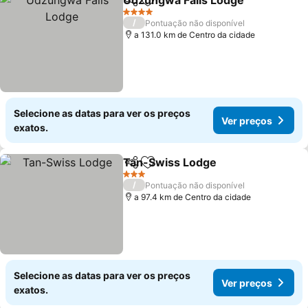
Udzungwa Falls Lodge
Partilhar
Adicionar aos favoritos
Ver
4 Estrelas
/
Pontuação não disponível
a 131.0 km de Centro da cidade
Selecione as datas para ver os preços
Ver preços
exatos.
Tan-Swiss Lodge
Partilhar
Adicionar aos favoritos
Ver preç
3 Estrelas
/
Pontuação não disponível
a 97.4 km de Centro da cidade
Selecione as datas para ver os preços
Ver preços
exatos.