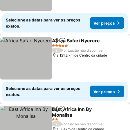
Selecione as datas para ver os preços
Ver preços
exatos.
Africa Safari Nyerere
Partilhar
Adicionar aos favoritos
Ver 
5 Estrelas
/
Pontuação não disponível
a 121.2 km de Centro da cidade
Selecione as datas para ver os preços
Ver preços
exatos.
East Africa Inn By
Partilhar
Adicionar aos favoritos
Monalisa
Ver preços
2 Estrelas
/
Pontuação não disponível
a 3.9 km de Centro da cidade