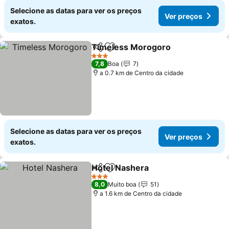
Selecione as datas para ver os preços
Ver preços
exatos.
Timeless Morogoro
Partilhar
Adicionar aos favoritos
Ver pr
3 Estrelas
7,8
Boa
7
a 0.7 km de Centro da cidade
Selecione as datas para ver os preços
Ver preços
exatos.
Hotel Nashera
Partilhar
Adicionar aos favoritos
Ver preços
3 Estrelas
8,0
Muito boa
51
a 1.6 km de Centro da cidade