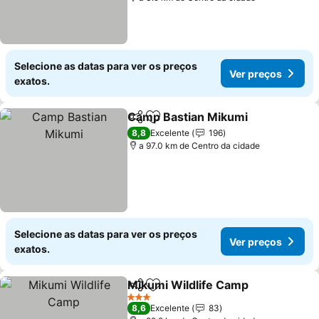
Selecione as datas para ver os preços
Ver preços
exatos.
Camp Bastian Mikumi
Partilhar
Adicionar aos favoritos
Ver 
8,8
Excelente
196
a 97.0 km de Centro da cidade
Selecione as datas para ver os preços
Ver preços
exatos.
Mikumi Wildlife Camp
Partilhar
Adicionar aos favoritos
Ver 
3 Estrelas
8,6
Excelente
83