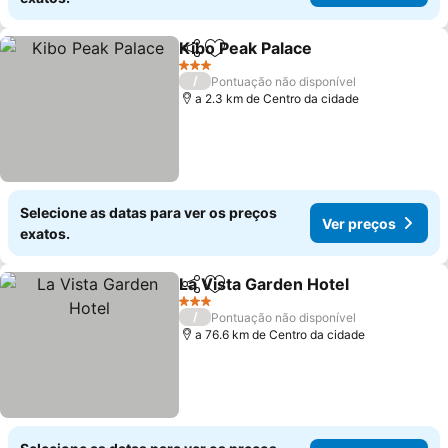
Kibo Peak Palace
Partilhar
Adicionar aos favoritos
Ver preç
3 Estrelas
/
Pontuação não disponível
a 2.3 km de Centro da cidade
Selecione as datas para ver os preços
Ver preços
exatos.
La Vista Garden Hotel
Partilhar
Adicionar aos favoritos
Ver 
3 Estrelas
/
Pontuação não disponível
a 76.6 km de Centro da cidade