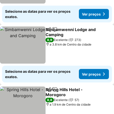
Selecione as datas para ver os preços
Ver preços
exatos.
Simbamwenni Lodge and
Partilhar
Adicionar aos favoritos
Camping
Ver preços
8,9
Excelente
273
a 3.8 km de Centro da cidade
Selecione as datas para ver os preços
Ver preços
exatos.
Spring Hills Hotel -
Partilhar
Adicionar aos favoritos
Morogoro
Ver preços
8,8
Excelente
57
a 1.9 km de Centro da cidade