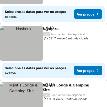
Selecione as datas para ver os preços
Ver preços
exatos.
Nashera
Partilhar
Adicionar aos favoritos
Ver preços
/
Pontuação não disponível
a 221.7 km de Centro da cidade
Selecione as datas para ver os preços
Ver preços
exatos.
Mantis Lodge & Camping
Partilhar
Adicionar aos favoritos
Site
Ver preços
/
Pontuação não disponível
a 96.3 km de Centro da cidade