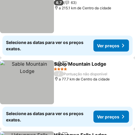
3 Estrelas
6,7
63
a 215.1 km de Centro da cidade
Selecione as datas para ver os preços
Ver preços
exatos.
Sable Mountain Lodge
Partilhar
Adicionar aos favoritos
Ver
4 Estrelas
/
Pontuação não disponível
a 77.7 km de Centro da cidade
Selecione as datas para ver os preços
Ver preços
exatos.