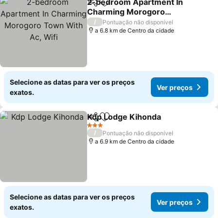
2-bedroom Apartment In
Partilhar
Adicionar aos favoritos
Charming Morogoro
Town With Ac, Wifi
Ver preços
/
Pontuação não disponível
a 6.8 km de Centro da cidade
Selecione as datas para ver os preços
Ver preços
exatos.
Kdp Lodge Kihonda
Partilhar
Adicionar aos favoritos
Ver pr
3 Estrelas
/
Pontuação não disponível
a 6.9 km de Centro da cidade
Selecione as datas para ver os preços
Ver preços
exatos.