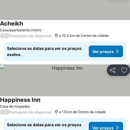
Acheikh
Casa/apartamento inteiro
/
a 10.0 km de Centro da cidade
Pontuação não disponível
Selecione as datas para ver os preços
Ver preços
exatos.
Partilhar
Ad
Happiness Inn
Casa de hóspedes
/
a 1.9 km de Centro da cidade
Pontuação não disponível
Selecione as datas para ver os preços
Ver preços