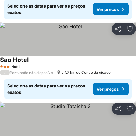
Selecione as datas para ver os preços
Ver preços
exatos.
Partilhar
Ad
Sao Hotel
Hotel
3 Estrelas
/
a 1.7 km de Centro da cidade
Pontuação não disponível
Selecione as datas para ver os preços
Ver preços
exatos.
Partilhar
Ad