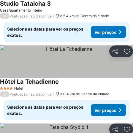
Studio Tataicha 3
Casa/apartamento inteiro
/
a 5.4 km de Centro da cidade
Pontuação não disponível
Selecione as datas para ver os preços
Ver preços
exatos.
Partilhar
Ad
Hôtel La Tchadienne
Hotel
4 Estrelas
/
a 0.4 km de Centro da cidade
Pontuação não disponível
Selecione as datas para ver os preços
Ver preços
exatos.
Partilhar
Ad