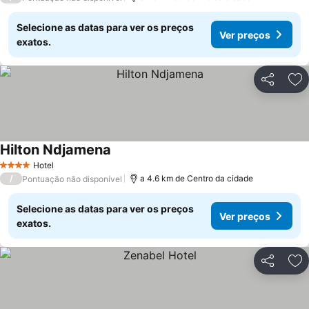
Selecione as datas para ver os preços
Ver preços
exatos.
Partilhar
Ad
Hilton Ndjamena
Hotel
4 Estrelas
/
a 4.6 km de Centro da cidade
Pontuação não disponível
Selecione as datas para ver os preços
Ver preços
exatos.
Partilhar
Ad