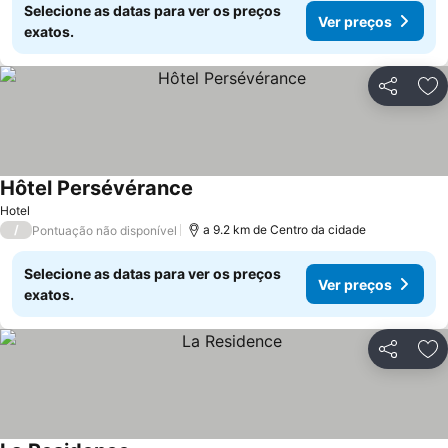
Selecione as datas para ver os preços
Ver preços
exatos.
Partilhar
Ad
Hôtel Persévérance
Hotel
/
a 9.2 km de Centro da cidade
Pontuação não disponível
Selecione as datas para ver os preços
Ver preços
exatos.
Partilhar
Ad