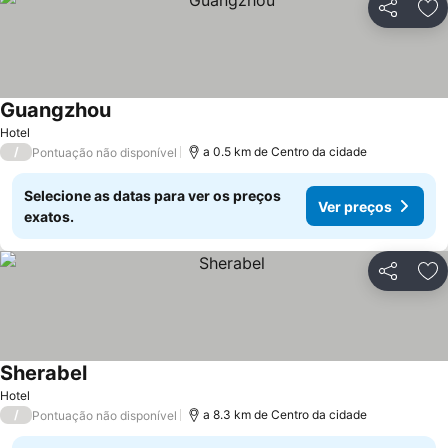
Partilhar
Ad
Guangzhou
Hotel
/
a 0.5 km de Centro da cidade
Pontuação não disponível
Selecione as datas para ver os preços
Ver preços
exatos.
Partilhar
Ad
Sherabel
Hotel
/
a 8.3 km de Centro da cidade
Pontuação não disponível