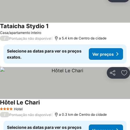
Tataicha Stydio 1
Casa/apartamento inteiro
/
a 5.4 km de Centro da cidade
Pontuação não disponível
Selecione as datas para ver os preços
Ver preços
exatos.
Partilhar
Ad
Hôtel Le Chari
Hotel
4 Estrelas
/
a 0.3 km de Centro da cidade
Pontuação não disponível
Selecione as datas para ver os preços