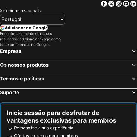
Facebook
Twitter
Insta
Yo
Selecione o seu país
Adicionar no Google
Encontre facilmente os nossos
resultados: adicione o trivago como
fonte preferencial no Google.
Empresa
Os nossos produtos
Termos e políticas
Suporte
Inicie sessão para desfrutar de
vantagens exclusivas para membros
Personalize a sua experiência
Ofertas e preços para membros