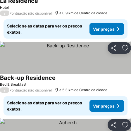
La Residence
Hotel
/
a 0.9 km de Centro da cidade
Pontuação não disponível
Selecione as datas para ver os preços
Ver preços
exatos.
Partilhar
Ad
Back-up Residence
Bed & Breakfast
/
a 5.3 km de Centro da cidade
Pontuação não disponível
Selecione as datas para ver os preços
Ver preços
exatos.
Partilhar
Ad