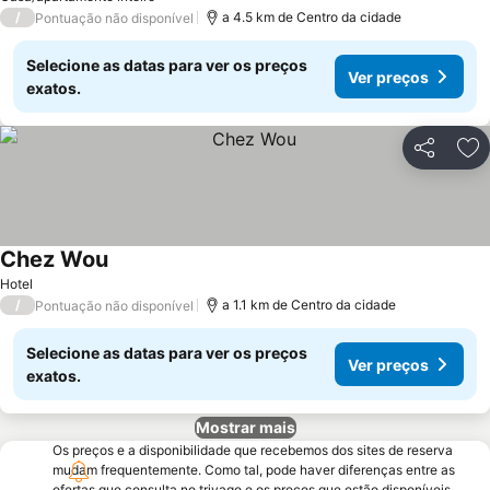
/
a 4.5 km de Centro da cidade
Pontuação não disponível
Selecione as datas para ver os preços
Ver preços
exatos.
Partilhar
Ad
Chez Wou
Hotel
/
a 1.1 km de Centro da cidade
Pontuação não disponível
Selecione as datas para ver os preços
Ver preços
exatos.
Mostrar mais
Os preços e a disponibilidade que recebemos dos sites de reserva
mudam frequentemente. Como tal, pode haver diferenças entre as
ofertas que consulta no trivago e os preços que estão disponíveis