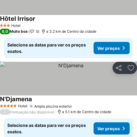
Hôtel Irrisor
Hotel
3 Estrelas
8,0
Muito boa
5
a 3.2 km de Centro da cidade
Selecione as datas para ver os preços
Ver preços
exatos.
Partilhar
Ad
N'Djamena
Hotel
Ampla piscina exterior
5 Estrelas
/
a 5.1 km de Centro da cidade
Pontuação não disponível
Selecione as datas para ver os preços
Ver preços
exatos.