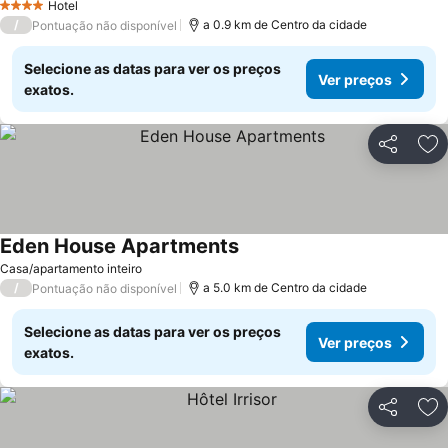
Hotel
4 Estrelas
/
a 0.9 km de Centro da cidade
Pontuação não disponível
Selecione as datas para ver os preços
Ver preços
exatos.
Partilhar
Ad
Eden House Apartments
Casa/apartamento inteiro
/
a 5.0 km de Centro da cidade
Pontuação não disponível
Selecione as datas para ver os preços
Ver preços
exatos.
Partilhar
Ad