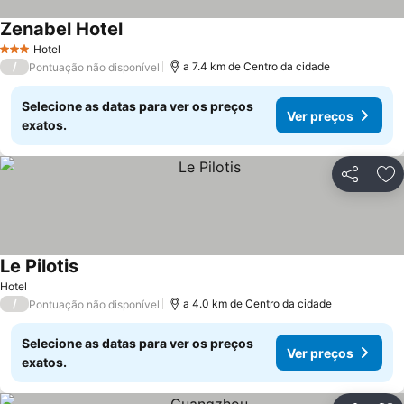
Zenabel Hotel
Hotel
3 Estrelas
/
a 7.4 km de Centro da cidade
Pontuação não disponível
Selecione as datas para ver os preços
Ver preços
exatos.
Partilhar
Ad
Le Pilotis
Hotel
/
a 4.0 km de Centro da cidade
Pontuação não disponível
Selecione as datas para ver os preços
Ver preços
exatos.