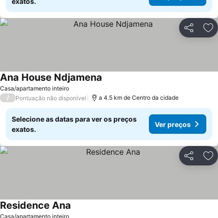
exatos.
Partilhar
Ad
Ana House Ndjamena
Casa/apartamento inteiro
/
a 4.5 km de Centro da cidade
Pontuação não disponível
Selecione as datas para ver os preços
Ver preços
exatos.
Partilhar
Ad
Residence Ana
Casa/apartamento inteiro