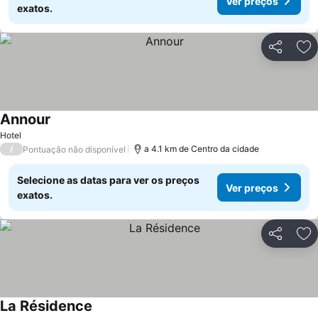
Ver preços
exatos.
Partilhar
Ad
Annour
Hotel
/
a 4.1 km de Centro da cidade
Pontuação não disponível
Selecione as datas para ver os preços
Ver preços
exatos.
Partilhar
Ad
La Résidence