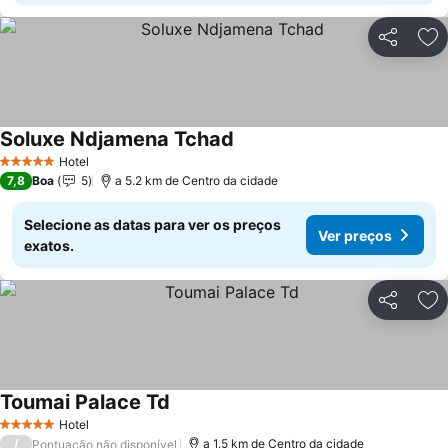
Partilhar
Ad
Soluxe Ndjamena Tchad
Hotel
5 Estrelas
7,8
Boa
5
a 5.2 km de Centro da cidade
Selecione as datas para ver os preços
Ver preços
exatos.
Partilhar
Ad
Toumai Palace Td
Hotel
5 Estrelas
/
a 1.5 km de Centro da cidade
Pontuação não disponível