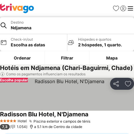
Favoritos
Iniciar
Me
Destino
Ndjamena
Check-in/out
Hóspedes e quartos
Escolha as datas
2 hóspedes, 1 quarto.
Ordenar
Filtrar
Mapa
Hotéis em Ndjamena (Chari-Baguirmi, Chade)
Como os pagamentos influenciam os resultados
Escolha popular
Partilhar
Ad
Radisson Blu Hotel, N'Djamena
Hotel
Piscina exterior e campos de ténis
5 Estrelas
7,3
1.054
a 5.1 km de Centro da cidade