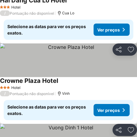
Hai Dang Cua Lo Hotel
Ver preços
Hotel
3 Estrelas
/
Cua Lo
Pontuação não disponível
Selecione as datas para ver os preços
Ver preços
exatos.
Partilhar
Ad
Crowne Plaza Hotel
Ver preços
Hotel
3 Estrelas
/
Vinh
Pontuação não disponível
Selecione as datas para ver os preços
Ver preços
exatos.
Partilhar
Ad