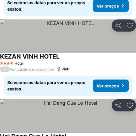
Selecione as datas para ver os preços
Ver preços
exatos.
Partilhar
Ad
KEZAN VINH HOTEL
Ver preços
Hotel
4 Estrelas
/
Vinh
Pontuação não disponível
Selecione as datas para ver os preços
Ver preços
exatos.
Partilhar
Ad