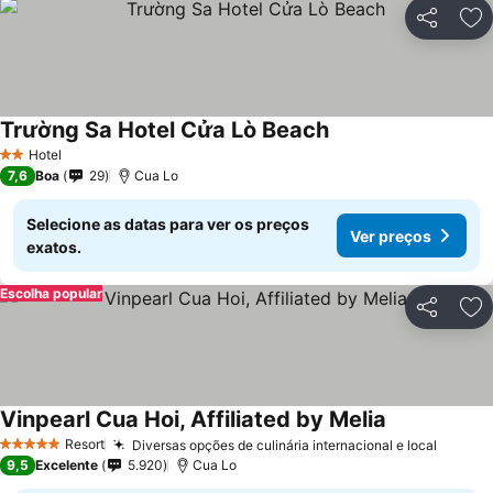
Partilhar
Ad
Trường Sa Hotel Cửa Lò Beach
Ver preços
Hotel
2 Estrelas
7,6
Boa
29
Cua Lo
Selecione as datas para ver os preços
Ver preços
exatos.
Escolha popular
Partilhar
Ad
Vinpearl Cua Hoi, Affiliated by Melia
Ver preços
Resort
Diversas opções de culinária internacional e local
Ver pr
5 Estrelas
9,5
Excelente
5.920
Cua Lo