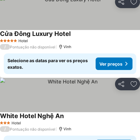
Partilhar
Ad
Cửa Đông Luxury Hotel
Ver preços
Hotel
5 Estrelas
/
Vinh
Pontuação não disponível
Selecione as datas para ver os preços
Ver preços
exatos.
Partilhar
Ad
White Hotel Nghệ An
Ver preços
Hotel
3 Estrelas
/
Vinh
Pontuação não disponível