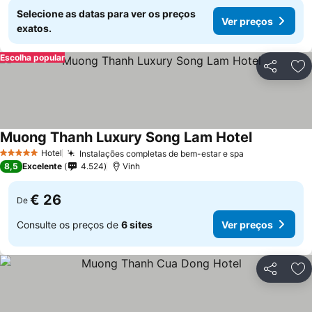
Selecione as datas para ver os preços
Ver preços
exatos.
Escolha popular
Partilhar
Ad
Muong Thanh Luxury Song Lam Hotel
Ver preços
Hotel
Instalações completas de bem-estar e spa
Ver preços
5 Estrelas
8,5
Excelente
4.524
Vinh
€ 26
De
Consulte os preços de
6 sites
Ver preços
Partilhar
Ad