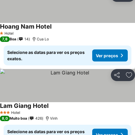
Hoang Nam Hotel
Ver preços
Hotel
1 Estrelas
7,8
Boa
14
Cua Lo
Selecione as datas para ver os preços
Ver preços
exatos.
Partilhar
Ad
Lam Giang Hotel
Ver preços
Hotel
3 Estrelas
8,0
Muito boa
426
Vinh
Selecione as datas para ver os preços
Ver preços