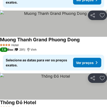
exatos.
Partilhar
Ad
Muong Thanh Grand Phuong Dong
Ver preços
Hotel
4 Estrelas
7,8
Boa
291
Vinh
Selecione as datas para ver os preços
Ver preços
exatos.
Partilhar
Ad
Thông Đỏ Hotel
Ver preços