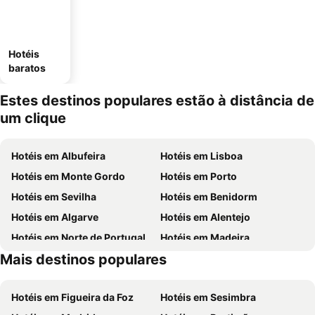
Hotéis
baratos
Estes destinos populares estão à distância de
um clique
Hotéis em Albufeira
Hotéis em Lisboa
Hotéis em Monte Gordo
Hotéis em Porto
Hotéis em Sevilha
Hotéis em Benidorm
Hotéis em Algarve
Hotéis em Alentejo
Hotéis em Norte de Portugal
Hotéis em Madeira
Mais destinos populares
Hotéis em Espanha
Hotéis em Málaga
Hotéis em Figueira da Foz
Hotéis em Sesimbra