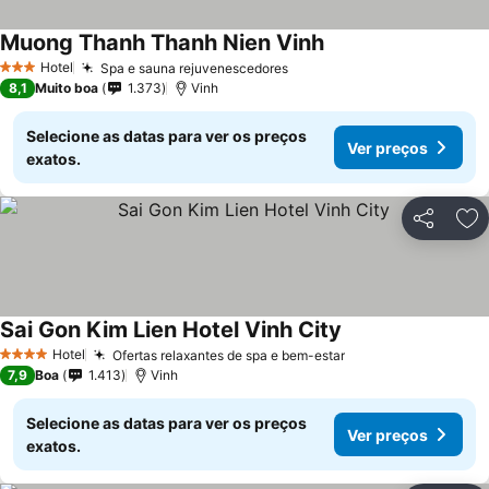
Muong Thanh Thanh Nien Vinh
Ver preços
Hotel
Spa e sauna rejuvenescedores
Ver preços
3 Estrelas
8,1
Muito boa
1.373
Vinh
Selecione as datas para ver os preços
Ver preços
exatos.
Partilhar
Ad
Sai Gon Kim Lien Hotel Vinh City
Ver preços
Hotel
Ofertas relaxantes de spa e bem-estar
Ver preços
4 Estrelas
7,9
Boa
1.413
Vinh
Selecione as datas para ver os preços
Ver preços
exatos.