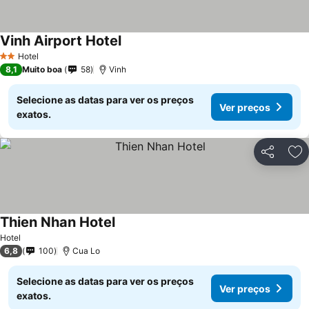
Vinh Airport Hotel
Ver preços
Hotel
2 Estrelas
8,1
Muito boa
58
Vinh
Selecione as datas para ver os preços
Ver preços
exatos.
Partilhar
Ad
Thien Nhan Hotel
Ver preços
Hotel
6,8
100
Cua Lo
Selecione as datas para ver os preços
Ver preços
exatos.