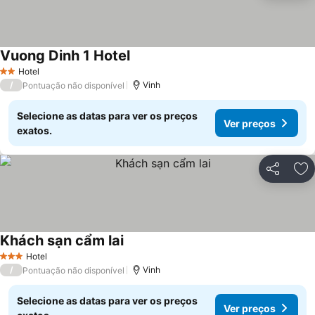
Vuong Dinh 1 Hotel
Ver preços
Hotel
2 Estrelas
/
Vinh
Pontuação não disponível
Selecione as datas para ver os preços
Ver preços
exatos.
Partilhar
Ad
Khách sạn cẩm lai
Ver preços
Hotel
3 Estrelas
/
Vinh
Pontuação não disponível
Selecione as datas para ver os preços
Ver preços