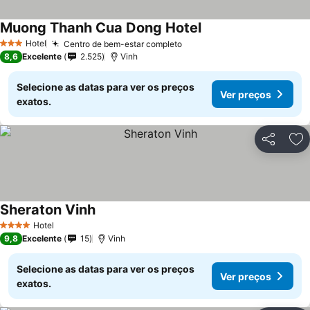
Muong Thanh Cua Dong Hotel
Ver preços
Hotel
Centro de bem-estar completo
Ver preços
3 Estrelas
8,6
Excelente
2.525
Vinh
Selecione as datas para ver os preços
Ver preços
exatos.
Partilhar
Ad
Sheraton Vinh
Ver preços
Hotel
4 Estrelas
9,8
Excelente
15
Vinh
Selecione as datas para ver os preços
Ver preços
exatos.