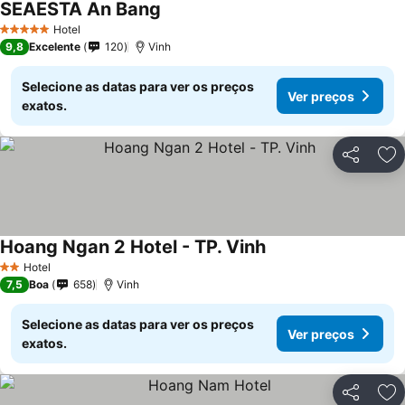
SEAESTA An Bang
Ver preços
Hotel
5 Estrelas
9,8
Excelente
120
Vinh
Selecione as datas para ver os preços
Ver preços
exatos.
Partilhar
Ad
Hoang Ngan 2 Hotel - TP. Vinh
Ver preços
Hotel
2 Estrelas
7,5
Boa
658
Vinh
Selecione as datas para ver os preços
Ver preços
exatos.
Partilhar
Ad