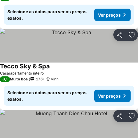
Selecione as datas para ver os preços
Ver preços
exatos.
Partilhar
Ad
Tecco Sky & Spa
Ver preços
Casa/apartamento inteiro
8,1
Muito boa
276
Vinh
Selecione as datas para ver os preços
Ver preços
exatos.
Partilhar
Ad