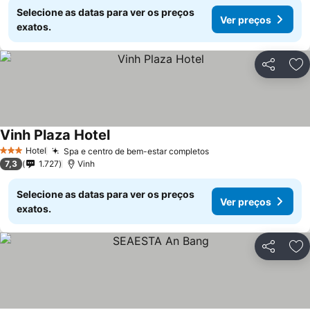
Selecione as datas para ver os preços
Ver preços
exatos.
Partilhar
Ad
Vinh Plaza Hotel
Ver preços
Hotel
Spa e centro de bem-estar completos
Ver preços
3 Estrelas
7,3
1.727
Vinh
Selecione as datas para ver os preços
Ver preços
exatos.
Partilhar
Ad