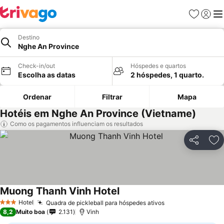
Favoritos
Iniciar
Me
Destino
Nghe An Province
Check-in/out
Hóspedes e quartos
Escolha as datas
2 hóspedes, 1 quarto.
Ordenar
Filtrar
Mapa
Hotéis em Nghe An Province (Vietname)
Como os pagamentos influenciam os resultados
Partilhar
Ad
Muong Thanh Vinh Hotel
Ver preços
Hotel
Quadra de pickleball para hóspedes ativos
Ver preços
3 Estrelas
8,2
Muito boa
2.131
Vinh