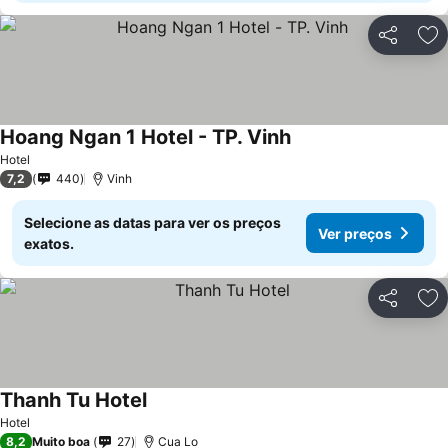
Partilhar
Ad
Hoang Ngan 1 Hotel - TP. Vinh
Ver preços
Hotel
7,2
440
Vinh
Selecione as datas para ver os preços
Ver preços
exatos.
Partilhar
Ad
Thanh Tu Hotel
Ver preços
Hotel
8,2
Muito boa
27
Cua Lo