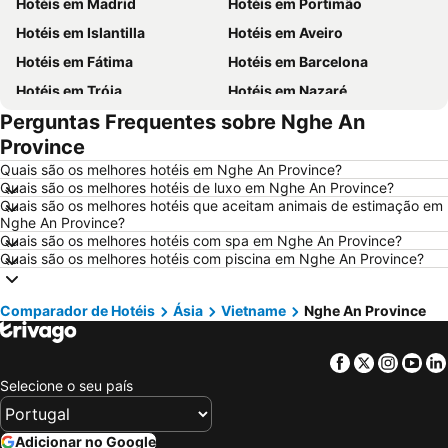
Hotéis em Madrid
Hotéis em Portimão
Hotéis em Islantilla
Hotéis em Aveiro
Hotéis em Fátima
Hotéis em Barcelona
Hotéis em Tróia
Hotéis em Nazaré
Perguntas Frequentes sobre Nghe An
Hotéis em Évora
Hotéis em Peniche
Province
Hotéis em Porto Santo
Hotéis em Isla Canela
Quais são os melhores hotéis em Nghe An Province?
Hotéis em Sangenjo
Hotéis em Vila Nova de Milfontes
Quais são os melhores hotéis de luxo em Nghe An Province?
Quais são os melhores hotéis que aceitam animais de estimação em
Hotéis em Vilamoura
Hotéis em Vigo
Nghe An Province?
Hotéis em Roma
Hotéis em Portugal
Quais são os melhores hotéis com spa em Nghe An Province?
Quais são os melhores hotéis com piscina em Nghe An Province?
Hotéis em Centro de Portugal
Hotéis em Sul de Espanha
Hotéis em Maiorca
Hotéis em Andaluzia
Comparador de Hotéis
Ásia
Vietname
Nghe An Province
Hotéis em Minorca
Hotéis em Ibiza
Hotéis em Ilha do Sal
Hotéis em Galiza
Facebook
Twitter
Insta
Yo
Hotéis em Douro
Hotéis em Costa da Luz
Selecione o seu país
Hotéis em Serra da Estrela
Hotéis em Região de Lisboa
Hotéis em Costa do Sol
Hotéis em Sardenha
Adicionar no Google