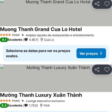
Partilhar
Ad
Muong Thanh Grand Cua Lo Hotel
Ver preços
Hotel
Amplas opções de restaurantes e entretenimento
Ver preç
4 Estrelas
9,1
Excelente
4.907
Cua Lo
Selecione as datas para ver os preços
Ver preços
exatos.
Partilhar
Ad
Mường Thanh Luxury Xuân Thành
Ver preços
Hotel
Lounge executivo exclusivo
Ver preços
4 Estrelas
9,3
Excelente
1.703
Vinh