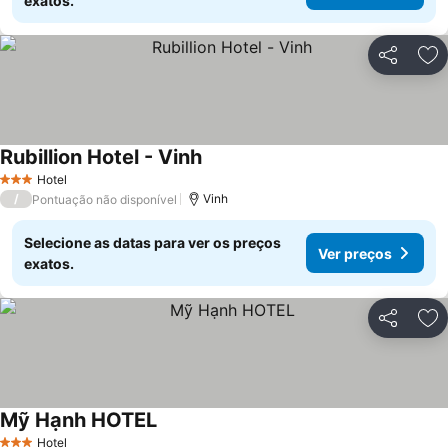
exatos.
Partilhar
Ad
Rubillion Hotel - Vinh
Ver preços
Hotel
3 Estrelas
/
Vinh
Pontuação não disponível
Selecione as datas para ver os preços
Ver preços
exatos.
Partilhar
Ad
Mỹ Hạnh HOTEL
Ver preços
Hotel