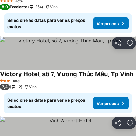
Hotel
4 Estrelas
8,9
Excelente
254
Vinh
Selecione as datas para ver os preços
Ver preços
exatos.
Partilhar
Ad
Victory Hotel, số 7, Vương Thúc Mậu, Tp Vinh
V
Hotel
3 Estrelas
7,4
12
Vinh
Selecione as datas para ver os preços
Ver preços
exatos.
Partilhar
Ad