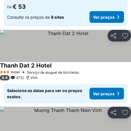
€ 53
De
Consulte os preços de
8 sites
Ver preços
Partilhar
Ad
Thanh Dat 2 Hotel
Ver preços
Hotel
Serviço de aluguel de bicicletas
Ver preços
3 Estrelas
6,9
672
Vinh
Selecione as datas para ver os preços
Ver preços
exatos.
Partilhar
Ad