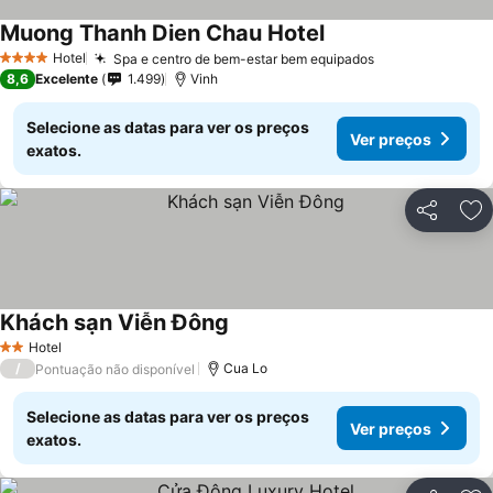
Muong Thanh Dien Chau Hotel
Ver preços
Hotel
Spa e centro de bem-estar bem equipados
Ver preços
4 Estrelas
8,6
Excelente
1.499
Vinh
Selecione as datas para ver os preços
Ver preços
exatos.
Partilhar
Ad
Khách sạn Viễn Đông
Ver preços
Hotel
2 Estrelas
/
Cua Lo
Pontuação não disponível
Selecione as datas para ver os preços
Ver preços
exatos.