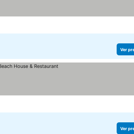
Ver pr
Ver pr