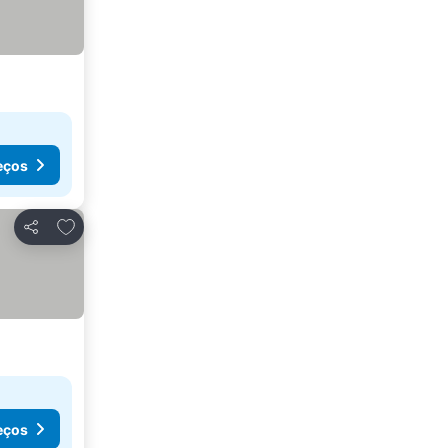
eços
Adicionar aos favoritos
Partilhar
eços