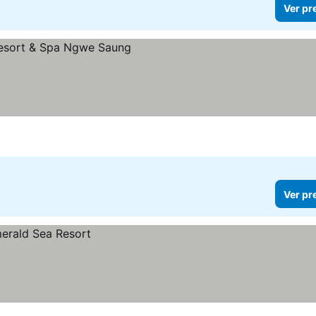
Ver pr
Ver pr