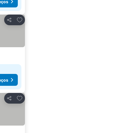
eços
Adicionar aos favoritos
Partilhar
eços
Adicionar aos favoritos
Partilhar