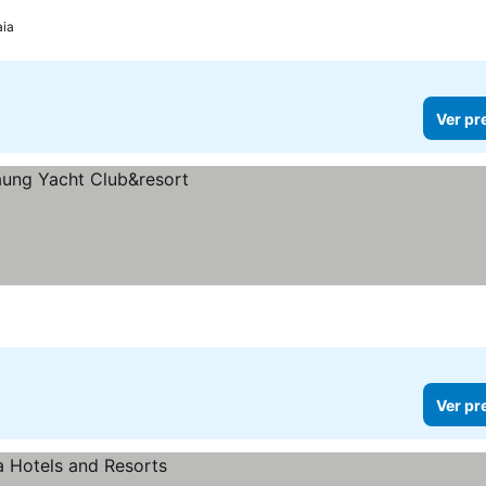
aia
Ver pr
Ver pr