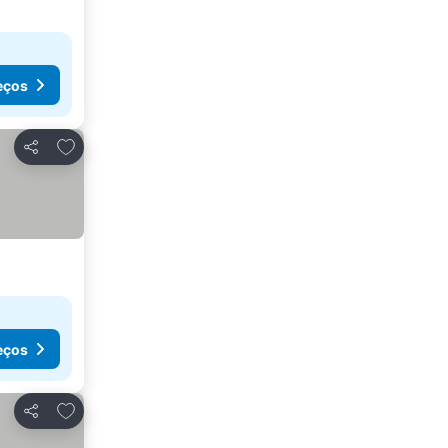
eços
Adicionar aos favoritos
Partilhar
eços
Adicionar aos favoritos
Partilhar