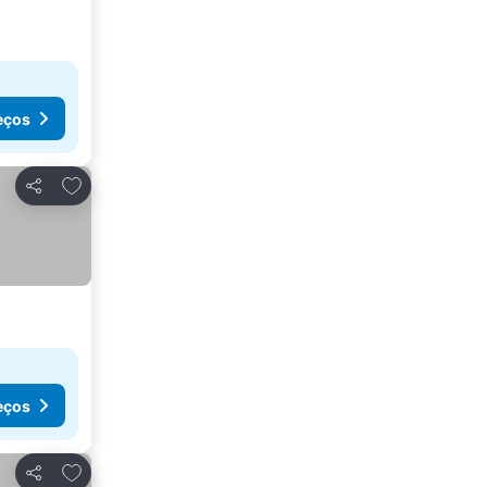
eços
Adicionar aos favoritos
Partilhar
eços
Adicionar aos favoritos
Partilhar