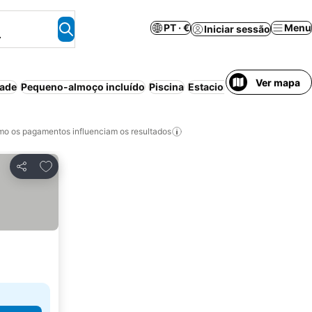
PT · €
Menu
Iniciar sessão
.
Ver mapa
dade
Pequeno-almoço incluído
Piscina
Estacionamento
Praia
o os pagamentos influenciam os resultados
Adicionar aos favoritos
Partilhar