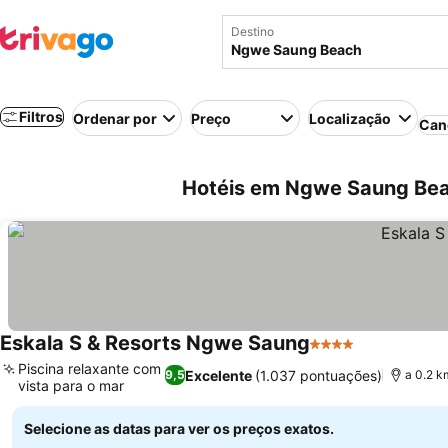
Destino
Filtros
Ordenar por
Preço
Localização
Can
Hotéis em Ngwe Saung Bea
Eskala S & Resorts Ngwe Saung
4 Estrelas
Piscina relaxante com
Excelente
(1.037 pontuações)
9,5
a 0.2 k
vista para o mar
Selecione as datas para ver os preços exatos.