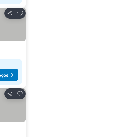
Adicionar aos favoritos
Partilhar
eços
Adicionar aos favoritos
Partilhar