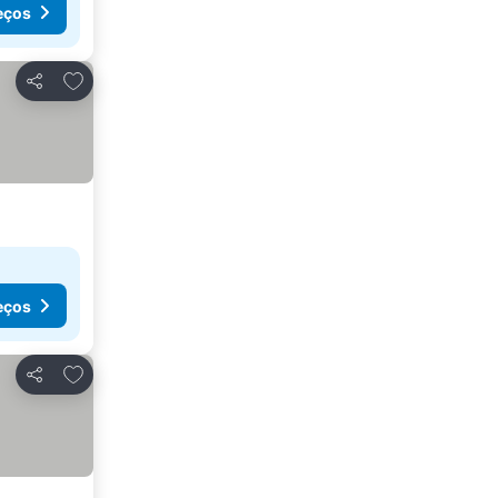
eços
Adicionar aos favoritos
Partilhar
eços
Adicionar aos favoritos
Partilhar