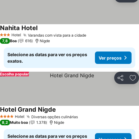
Nahita Hotel
Hotel
Varandas com vista para a cidade
3 Estrelas
7,8
Boa
616
Nigde
Selecione as datas para ver os preços
Ver preços
exatos.
Escolha popular
Partilhar
Ad
Hotel Grand Nigde
Hotel
Diversas opções culinárias
4 Estrelas
8,2
Muito boa
1.378
Nigde
Selecione as datas para ver os preços