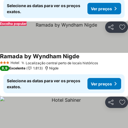
Selecione as datas para ver os preços
Ver preços
exatos.
Escolha popular
Partilhar
Ad
Ramada by Wyndham Nigde
Hotel
Localização central perto de locais históricos
3 Estrelas
8,9
Excelente
1.813
Nigde
Selecione as datas para ver os preços
Ver preços
exatos.
Partilhar
Ad