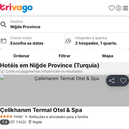
Favoritos
Iniciar
Me
Destino
Niğde Province
Check-in/out
Hóspedes e quartos
Escolha as datas
2 hóspedes, 1 quarto.
Ordenar
Filtrar
Mapa
Hotéis em Niğde Province (Turquia)
Como os pagamentos influenciam os resultados
Partilhar
Ad
Çelikhanım Termal Otel & Spa
Hotel
Refeições e atividades para a família
4 Estrelas
7,3
1.422
Nigde