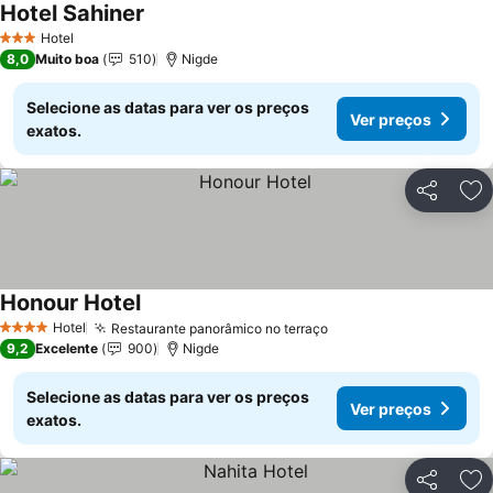
Hotel Sahiner
Hotel
3 Estrelas
8,0
Muito boa
510
Nigde
Selecione as datas para ver os preços
Ver preços
exatos.
Partilhar
Ad
Honour Hotel
Hotel
Restaurante panorâmico no terraço
4 Estrelas
9,2
Excelente
900
Nigde
Selecione as datas para ver os preços
Ver preços
exatos.
Partilhar
Ad