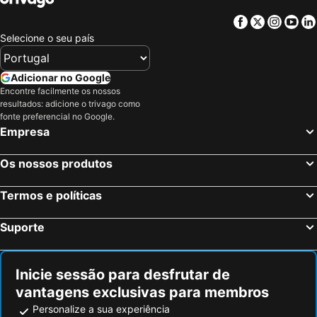
Hotéis em Maiorca
Hotéis em Andaluzia
Facebook
Twitter
Insta
Yo
Hotéis em Minorca
Hotéis em Ibiza
Selecione o seu país
Hotéis em Ilha do Sal
Hotéis em Galiza
Hotéis em Douro
Hotéis em Costa da Luz
Adicionar no Google
Hotéis em Serra da Estrela
Hotéis em Região de Lisboa
Encontre facilmente os nossos
resultados: adicione o trivago como
Hotéis em Costa do Sol
Hotéis em Sardenha
fonte preferencial no Google.
Hotéis em Tenerife
Hotéis em Cabo Verde
Empresa
Hotéis em São Miguel
Hotéis em Madrid
Os nossos produtos
Termos e políticas
Suporte
Inicie sessão para desfrutar de
vantagens exclusivas para membros
Personalize a sua experiência