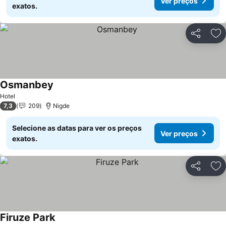
Ver preços
exatos.
Partilhar
Ad
Osmanbey
Hotel
7,3
209
Nigde
Selecione as datas para ver os preços
Ver preços
exatos.
Partilhar
Ad
Firuze Park