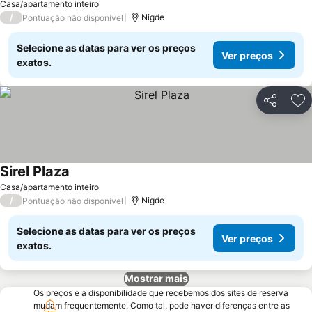
Casa/apartamento inteiro
/
Nigde
Pontuação não disponível
Selecione as datas para ver os preços
Ver preços
exatos.
Partilhar
Ad
Sirel Plaza
Casa/apartamento inteiro
/
Nigde
Pontuação não disponível
Selecione as datas para ver os preços
Ver preços
exatos.
Mostrar mais
Os preços e a disponibilidade que recebemos dos sites de reserva
mudam frequentemente. Como tal, pode haver diferenças entre as