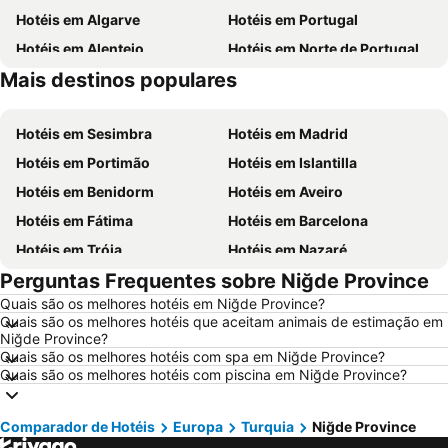
Hotéis em Algarve
Hotéis em Portugal
Hotéis em Alentejo
Hotéis em Norte de Portugal
Mais destinos populares
Hotéis em Madeira
Hotéis em Espanha
Hotéis em Sesimbra
Hotéis em Madrid
Hotéis em Portimão
Hotéis em Islantilla
Hotéis em Benidorm
Hotéis em Aveiro
Hotéis em Fátima
Hotéis em Barcelona
Hotéis em Tróia
Hotéis em Nazaré
Perguntas Frequentes sobre Niğde Province
Hotéis em Évora
Hotéis em Peniche
Quais são os melhores hotéis em Niğde Province?
Hotéis em Porto Santo
Hotéis em Isla Canela
Quais são os melhores hotéis que aceitam animais de estimação em
Hotéis em Sangenjo
Hotéis em Vila Nova de Milfontes
Niğde Province?
Quais são os melhores hotéis com spa em Niğde Province?
Hotéis em Vilamoura
Hotéis em Vigo
Quais são os melhores hotéis com piscina em Niğde Province?
Hotéis em Roma
Hotéis em Centro de Portugal
Hotéis em Sul de Espanha
Hotéis em Málaga
Comparador de Hotéis
Europa
Turquia
Niğde Province