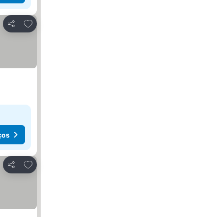
Adicionar aos favoritos
Partilhar
ços
Adicionar aos favoritos
Partilhar