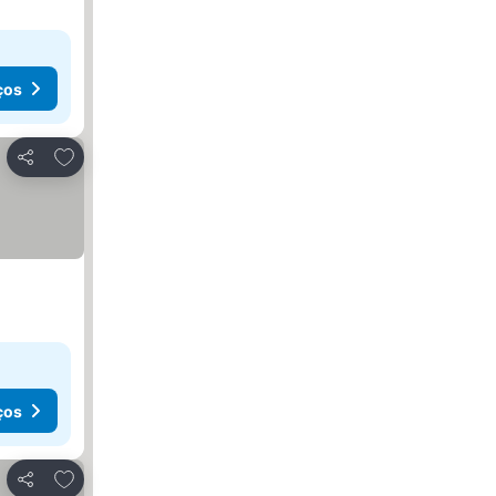
ços
Adicionar aos favoritos
Partilhar
ços
Adicionar aos favoritos
Partilhar