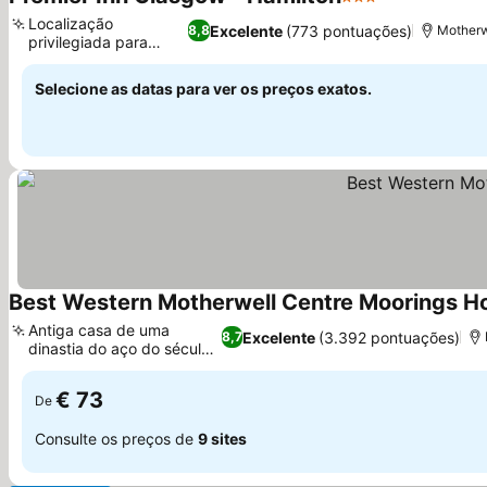
3 Estrelas
Localização
Excelente
(773 pontuações)
8,8
Motherw
privilegiada para
explorar
Selecione as datas para ver os preços exatos.
Best Western Motherwell Centre Moorings Ho
Antiga casa de uma
Excelente
(3.392 pontuações)
8,7
dinastia do aço do século
XIX
€ 73
De
Consulte os preços de
9 sites