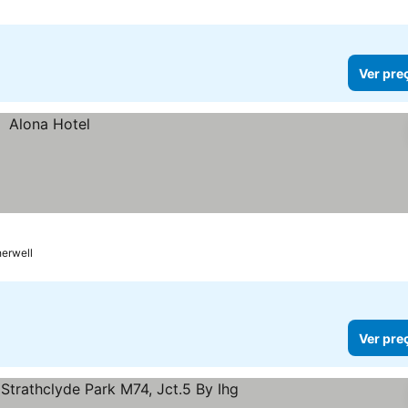
Ver pre
erwell
Ver pre