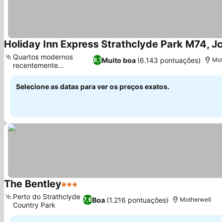
Holiday Inn Express Strathclyde Park M74, Jc
Quartos modernos
Muito boa
(6.143 pontuações)
8,1
Mot
recentemente
renovados
Selecione as datas para ver os preços exatos.
The Bentley
3 Estrelas
Perto do Strathclyde
Boa
(1.216 pontuações)
7,6
Motherwell
Country Park