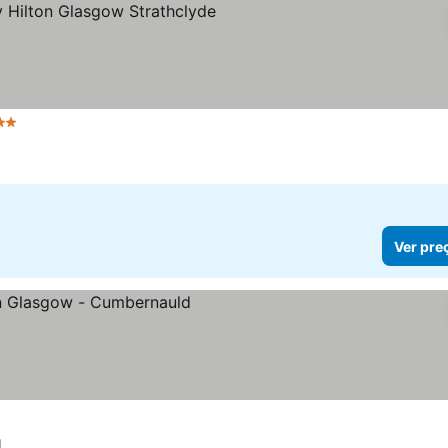
strelas
Ver pre
d