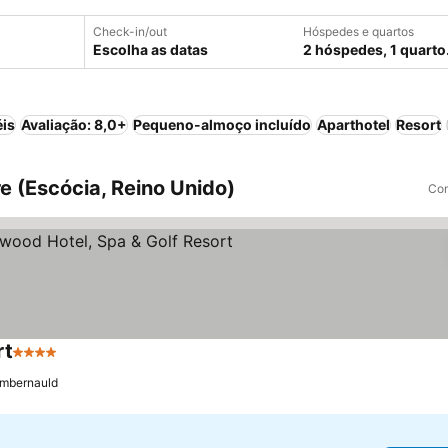
Check-in/out
Hóspedes e quartos
Escolha as datas
2 hóspedes, 1 quarto
éis
Avaliação: 8,0+
Pequeno-almoço incluído
Aparthotel
Resort
e (Escócia, Reino Unido)
Com
rt
4 Estrelas
mbernauld