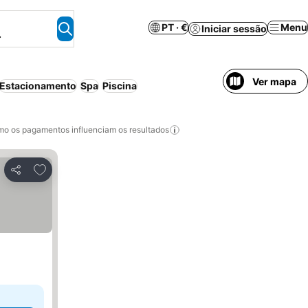
PT · €
Menu
Iniciar sessão
.
Ver mapa
Estacionamento
Spa
Piscina
o os pagamentos influenciam os resultados
Adicionar aos favoritos
Partilhar