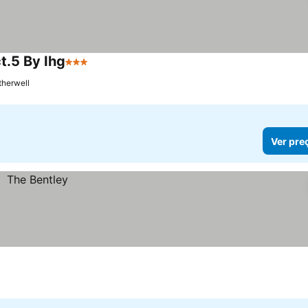
t.5 By Ihg
3 Estrelas
herwell
Ver pre