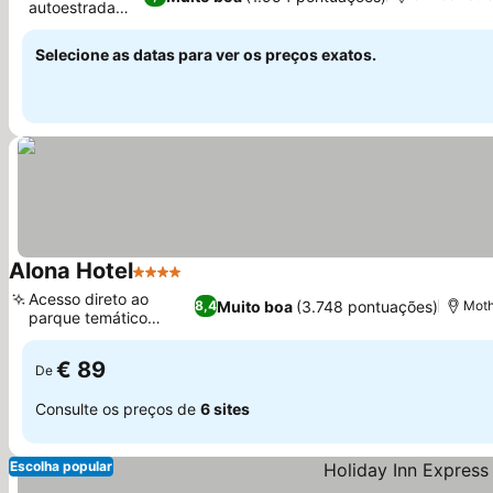
autoestrada
M80
Selecione as datas para ver os preços exatos.
Alona Hotel
4 Estrelas
Acesso direto ao
Muito boa
(3.748 pontuações)
8,4
Moth
parque temático
M&D's
€ 89
De
Consulte os preços de
6 sites
Escolha popular