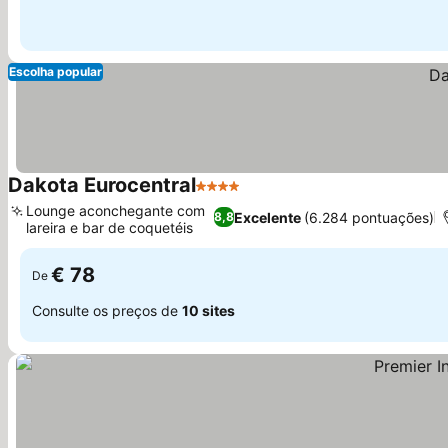
Escolha popular
Dakota Eurocentral
4 Estrelas
Lounge aconchegante com
Excelente
(6.284 pontuações)
8,8
lareira e bar de coquetéis
€ 78
De
Consulte os preços de
10 sites