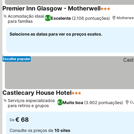
Premier Inn Glasgow - Motherwell
3 Estrelas
Acomodação ideal
Excelente
(2.106 pontuações)
8,5
Motherwel
para famílias
Selecione as datas para ver os preços exatos.
Escolha popular
Castlecary House Hotel
3 Estrelas
Serviços especializados
Muito boa
(3.902 pontuações)
8,1
Cu
para retiros e grupos
€ 68
De
Consulte os preços de
10 sites