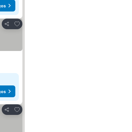
ços
Adicionar aos favoritos
Partilhar
ços
Adicionar aos favoritos
Partilhar