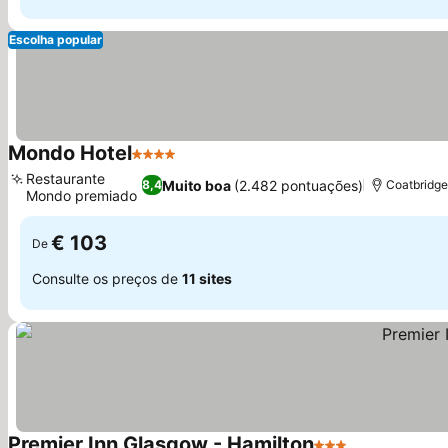
Escolha popular
Mondo Hotel
4 Estrelas
Restaurante
Muito boa
(2.482 pontuações)
8,4
Coatbridge
Mondo premiado
€ 103
De
Consulte os preços de
11 sites
Premier Inn Glasgow - Hamilton