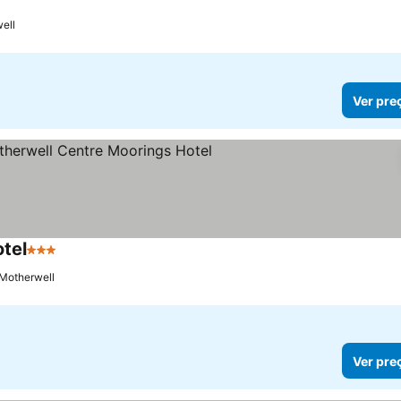
ell
Ver pre
tel
3 Estrelas
Motherwell
Ver pre