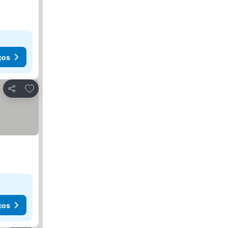
ços
Adicionar aos favoritos
Partilhar
ços