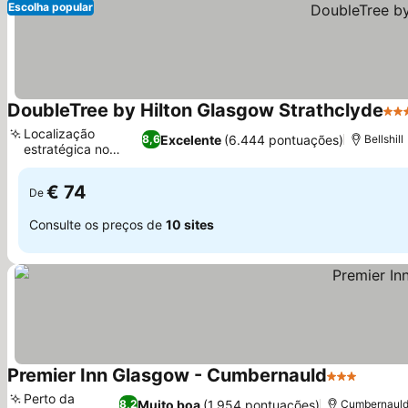
Escolha popular
DoubleTree by Hilton Glasgow Strathclyde
4 E
Localização
Excelente
(6.444 pontuações)
8,6
Bellshill
estratégica no
centro
€ 74
De
Consulte os preços de
10 sites
Premier Inn Glasgow - Cumbernauld
3 Estrelas
Perto da
Muito boa
(1.954 pontuações)
8,2
Cumbernaul