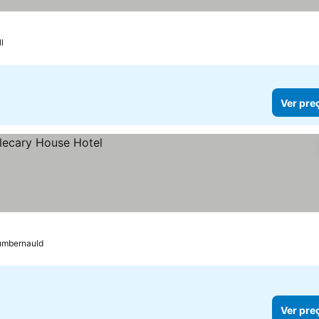
l
Ver pre
mbernauld
Ver pre