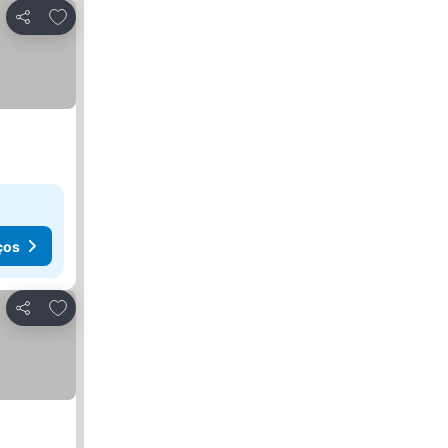
Adicionar aos favoritos
Partilhar
ços
Adicionar aos favoritos
Partilhar