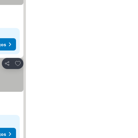
ços
Adicionar aos favoritos
Partilhar
ços