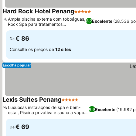
Hard Rock Hotel Penang
5 Estrelas
Ampla piscina externa com toboáguas,
Excelente
(28.536 po
8,7
Rock Spa para tratamentos
rejuvenescedores
€ 86
De
Consulte os preços de
12 sites
Escolha popular
Lexis Suites Penang
5 Estrelas
Luxuosas instalações de spa e bem-
Excelente
(19.982 
8,6
estar, Piscina privativa e sauna a vapor
em cada suíte
€ 69
De