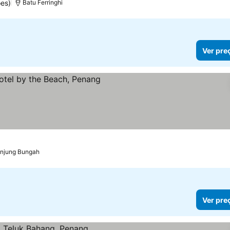
ões)
Batu Ferringhi
Ver pre
njung Bungah
Ver pre