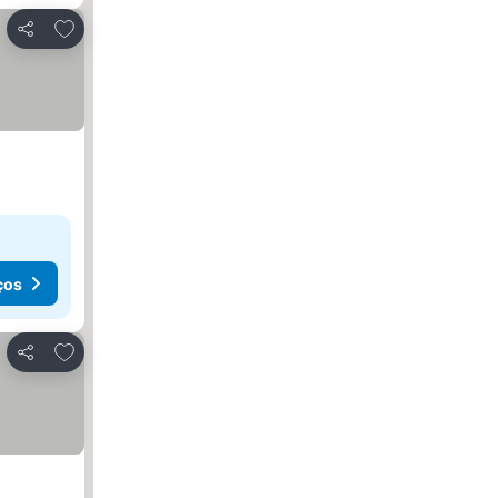
Adicionar aos favoritos
Partilhar
ços
Adicionar aos favoritos
Partilhar