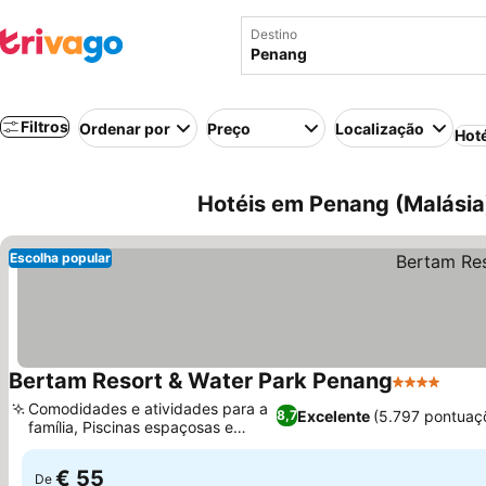
Destino
Filtros
Ordenar por
Preço
Localização
Hot
Hotéis em Penang (Malásia
Escolha popular
Bertam Resort & Water Park Penang
4 Estrelas
Comodidades e atividades para a
Excelente
(5.797 pontuaç
8,7
família, Piscinas espaçosas e
limpas
€ 55
De