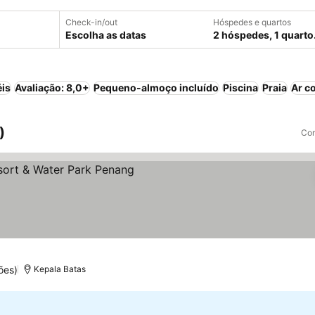
Check-in/out
Hóspedes e quartos
Escolha as datas
2 hóspedes, 1 quarto
éis
Avaliação: 8,0+
Pequeno-almoço incluído
Piscina
Praia
Ar c
)
Com
ões)
Kepala Batas