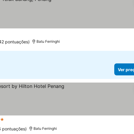
42 pontuações)
Batu Ferringhi
Ver pre
trelas
6 pontuações)
Batu Ferringhi