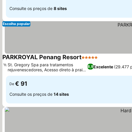
Consulte os preços de
8 sites
Escolha popular
PARKROYAL Penang Resort
5 Estrelas
St. Gregory Spa para tratamentos
Excelente
(29.477 
8,9
rejuvenescedores, Acesso direto à praia
de Batu Ferringhi
€ 91
De
Consulte os preços de
14 sites