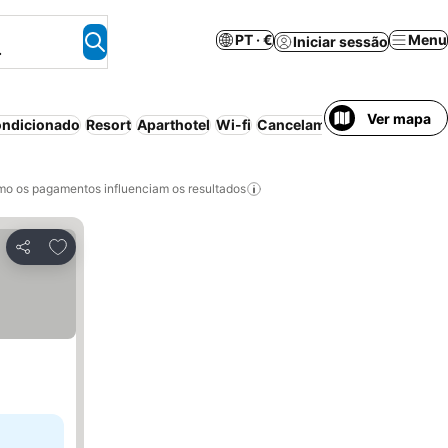
PT · €
Menu
Iniciar sessão
.
Ver mapa
ondicionado
Resort
Aparthotel
Wi-fi
Cancelamento gratuito
Est
o os pagamentos influenciam os resultados
Adicionar aos favoritos
Partilhar