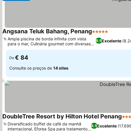
Angsana Teluk Bahang, Penang
5 Estrelas
Ampla piscina de borda infinita com vista
Excelente
(8.2
8,9
para o mar, Culinária gourmet com diversas
opções gastronômicas
€ 84
De
Consulte os preços de
14 sites
DoubleTree Resort by Hilton Hotel Penang
4 Es
Diversificado buffet de café da manhã
Excelente
(17.69
8,5
internacional, Eforea Spa para tratamentos