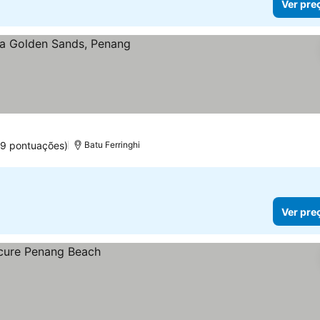
Ver pre
9 pontuações)
Batu Ferringhi
Ver pre