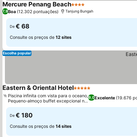
Mercure Penang Beach
4 Estrelas
Boa
(12.302 pontuações)
7,9
Tanjung Bungah
€ 68
De
Consulte os preços de
12 sites
Escolha popular
Eastern & Oriental Hotel
5 Estrelas
Piscina infinita com vista para o oceano,
Excelente
(19.676 p
9,0
Pequeno-almoço buffet excepcional no
Sarkies
€ 180
De
Consulte os preços de
14 sites