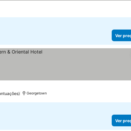
Ver pre
ontuações)
Georgetown
Ver pre