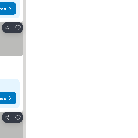
ços
Adicionar aos favoritos
Partilhar
ços
Adicionar aos favoritos
Partilhar