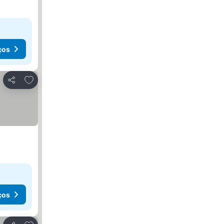
ços
Adicionar aos favoritos
Partilhar
ços