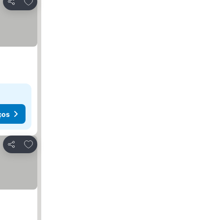
Adicionar aos favoritos
Partilhar
ços
Adicionar aos favoritos
Partilhar