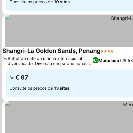
Consulte os preços de
10 sites
Shangri-La Golden Sands, Penang
4 Estrelas
Buffet de café da manhã internacional
Muito boa
(28.58
8,3
diversificado, Diversão em parque aquático
para toda a família
€ 97
De
Consulte os preços de
13 sites