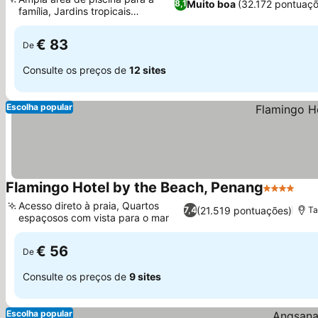
Muito boa
(32.172 pontuaç
8,1
família, Jardins tropicais
exuberantes
€ 83
De
Consulte os preços de
12 sites
Escolha popular
Flamingo Hotel by the Beach, Penang
4 Estrelas
Acesso direto à praia, Quartos
(21.519 pontuações)
7,4
Ta
espaçosos com vista para o mar
€ 56
De
Consulte os preços de
9 sites
Escolha popular