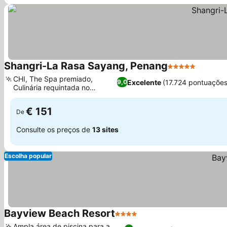
Shangri-La Rasa Sayang, Penang
5 Estrelas
CHI, The Spa premiado,
Excelente
(17.724 pontuações
9,0
Culinária requintada no
Feringgi Grill
€ 151
De
Consulte os preços de
13 sites
Escolha popular
Bayview Beach Resort
4 Estrelas
Ampla área de piscina para a