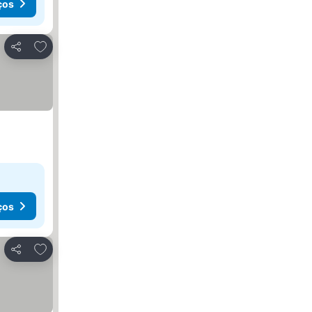
ços
Adicionar aos favoritos
Partilhar
ços
Adicionar aos favoritos
Partilhar