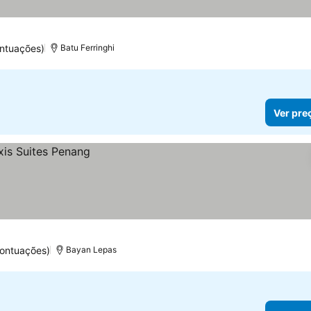
ntuações)
Batu Ferringhi
Ver pre
pontuações)
Bayan Lepas