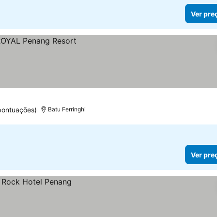
Ver pre
pontuações)
Batu Ferringhi
Ver pre