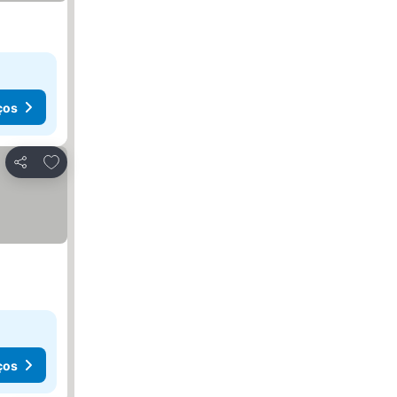
ços
Adicionar aos favoritos
Partilhar
ços