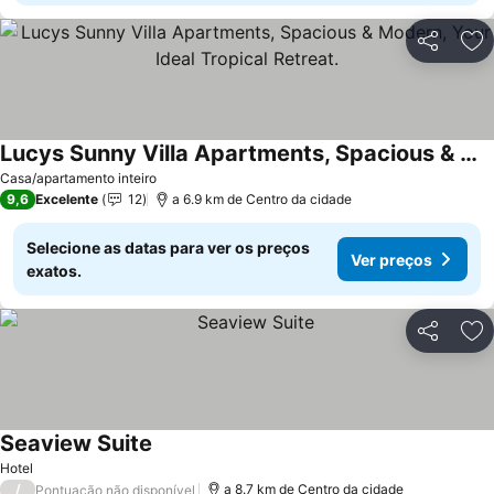
Partilhar
Ad
Lucys Sunny Villa Apartments, Spacious & Modern, Your Ideal Tropical Retreat.
Ver preços
Casa/apartamento inteiro
9,6
Excelente
12
a 6.9 km de Centro da cidade
Selecione as datas para ver os preços
Ver preços
exatos.
Partilhar
Ad
Seaview Suite
Ver preços
Hotel
/
a 8.7 km de Centro da cidade
Pontuação não disponível