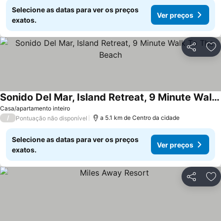
Selecione as datas para ver os preços
Ver preços
exatos.
Partilhar
Ad
Sonido Del Mar, Island Retreat, 9 Minute Walk To The Beach
Ver preços
Casa/apartamento inteiro
/
a 5.1 km de Centro da cidade
Pontuação não disponível
Selecione as datas para ver os preços
Ver preços
exatos.
Partilhar
Ad