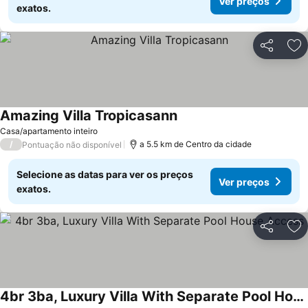
Ver preços
exatos.
Partilhar
Ad
Amazing Villa Tropicasann
Ver preços
Casa/apartamento inteiro
/
a 5.5 km de Centro da cidade
Pontuação não disponível
Selecione as datas para ver os preços
Ver preços
exatos.
Partilhar
Ad
4br 3ba, Luxury Villa With Separate Pool House Access