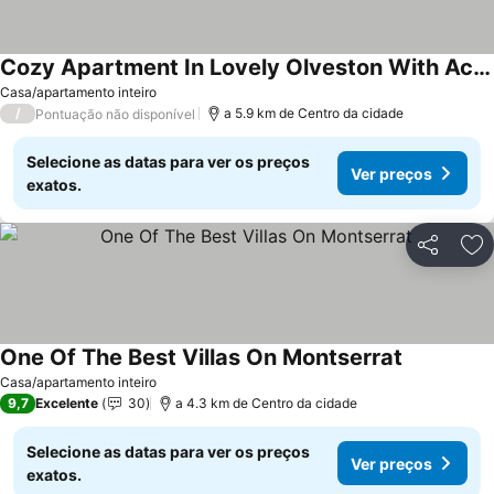
Cozy Apartment In Lovely Olveston With Ac, Wifi. Close To Salem And Old Town.
Ver preços
Casa/apartamento inteiro
/
a 5.9 km de Centro da cidade
Pontuação não disponível
Selecione as datas para ver os preços
Ver preços
exatos.
Partilhar
Ad
One Of The Best Villas On Montserrat
Ver preços
Casa/apartamento inteiro
9,7
Excelente
30
a 4.3 km de Centro da cidade
Selecione as datas para ver os preços
Ver preços
exatos.