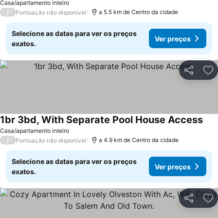
Ver preços
Casa/apartamento inteiro
/
a 5.5 km de Centro da cidade
Pontuação não disponível
Selecione as datas para ver os preços
Ver preços
exatos.
Partilhar
Ad
1br 3bd, With Separate Pool House Access
Ver
Casa/apartamento inteiro
/
a 4.9 km de Centro da cidade
Pontuação não disponível
Selecione as datas para ver os preços
Ver preços
exatos.
Partilhar
Ad