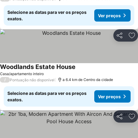
Selecione as datas para ver os preços
Ver preços
exatos.
Partilhar
Ad
Woodlands Estate House
Ver preços
Casa/apartamento inteiro
/
a 6.4 km de Centro da cidade
Pontuação não disponível
Selecione as datas para ver os preços
Ver preços
exatos.
Partilhar
Ad