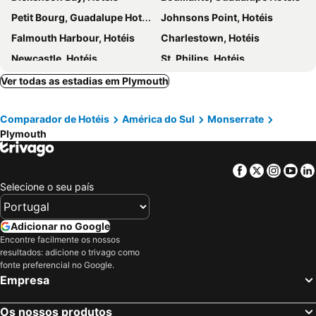
Petit Bourg, Guadalupe Hotéis
Johnsons Point, Hotéis
Falmouth Harbour, Hotéis
Charlestown, Hotéis
Newcastle, Hotéis
St. Philips, Hotéis
Sainte Rose, Guadalupe Hotéis
Long Bay, Hotéis
Ver todas as estadias em Plymouth
Basseterre, Hotéis
Vieux-habitants, Guadalupe Hotéis
Comparador de Hotéis
América do Sul
Monserrate
Les Abymes, Guadalupe Hotéis
Baillif, Guadalupe Hotéis
Plymouth
Morne-á-L´eau, Guadalupe Hotéis
Saint-Claude, Guadalupe Hotéis
Facebook
Twitter
Insta
Yo
Selecione o seu país
Adicionar no Google
Encontre facilmente os nossos
resultados: adicione o trivago como
fonte preferencial no Google.
Empresa
Os nossos produtos