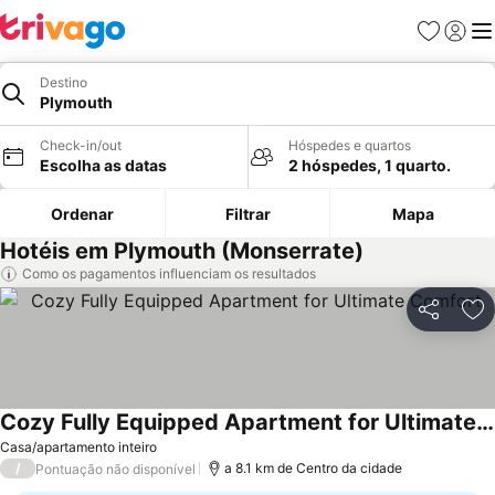
Favoritos
Iniciar
Me
Destino
Plymouth
Check-in/out
Hóspedes e quartos
Escolha as datas
2 hóspedes, 1 quarto.
Ordenar
Filtrar
Mapa
Hotéis em Plymouth (Monserrate)
Como os pagamentos influenciam os resultados
Partilhar
Ad
Cozy Fully Equipped Apartment for Ultimate Comfort
Ver preços
Casa/apartamento inteiro
/
a 8.1 km de Centro da cidade
Pontuação não disponível