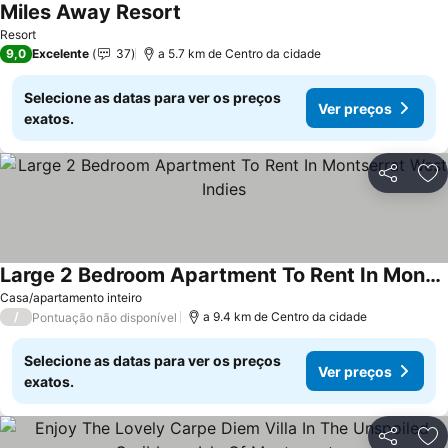
Miles Away Resort
Ver preços
Resort
9,0
Excelente
37
a 5.7 km de Centro da cidade
Selecione as datas para ver os preços
Ver preços
exatos.
Partilhar
Ad
Large 2 Bedroom Apartment To Rent In Montserrat West Indies
Ver preços
Casa/apartamento inteiro
/
a 9.4 km de Centro da cidade
Pontuação não disponível
Selecione as datas para ver os preços
Ver preços
exatos.
Partilhar
Ad