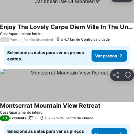
Enjoy The Lovely Carpe Diem Villa In The Unspoiled Caribbean Isle Of Montserrat
Ver preços
Casa/apartamento inteiro
/
a 4.7 km de Centro da cidade
Pontuação não disponível
Selecione as datas para ver os preços
Ver preços
exatos.
Partilhar
Ad
Montserrat Mountain View Retreat
Ver preços
Casa/apartamento inteiro
10
Excelente
1
a 8.5 km de Centro da cidade
Selecione as datas para ver os preços