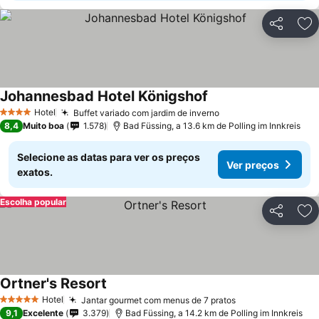
Partilhar
Ad
Johannesbad Hotel Königshof
Hotel
Buffet variado com jardim de inverno
4 Estrelas
8,4
Muito boa
1.578
Bad Füssing, a 13.6 km de Polling im Innkreis
Selecione as datas para ver os preços
Ver preços
exatos.
Escolha popular
Partilhar
Ad
Ortner's Resort
Hotel
Jantar gourmet com menus de 7 pratos
5 Estrelas
9,1
Excelente
3.379
Bad Füssing, a 14.2 km de Polling im Innkreis