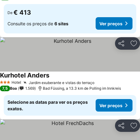
€ 413
De
Consulte os preços de
6 sites
Ver preços
Partilhar
Ad
Kurhotel Anders
Hotel
Jardim exuberante e vistas do terraço
3 Estrelas
7,5
Boa
1.569
Bad Füssing, a 13.3 km de Polling im Innkreis
Selecione as datas para ver os preços
Ver preços
exatos.
Partilhar
Ad