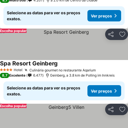
8,1
Muito boa
4.207
a 2.0 km de Centro da cidade
Selecione as datas para ver os preços
Ver preços
exatos.
Escolha popular
Partilhar
Ad
Spa Resort Geinberg
Hotel
Culinária gourmet no restaurante Aqarium
4 Estrelas
8,7
Excelente
6.477
Geinberg, a 3.8 km de Polling im Innkreis
Selecione as datas para ver os preços
Ver preços
exatos.
Escolha popular
Partilhar
Ad