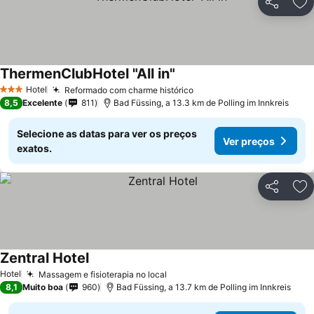
Partilhar
Ad
ThermenClubHotel "All in"
Hotel
Reformado com charme histórico
3 Estrelas
8,5
Excelente
811
Bad Füssing, a 13.3 km de Polling im Innkreis
Selecione as datas para ver os preços
Ver preços
exatos.
Partilhar
Ad
Zentral Hotel
Hotel
Massagem e fisioterapia no local
8,1
Muito boa
960
Bad Füssing, a 13.7 km de Polling im Innkreis