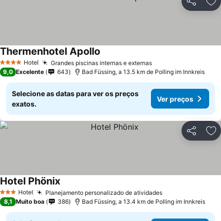
Partilhar
Ad
Thermenhotel Apollo
Hotel
Grandes piscinas internas e externas
4 Estrelas
9,0
Excelente
643
Bad Füssing, a 13.5 km de Polling im Innkreis
Selecione as datas para ver os preços
Ver preços
exatos.
Partilhar
Ad
Hotel Phönix
Hotel
Planejamento personalizado de atividades
3 Estrelas
8,1
Muito boa
386
Bad Füssing, a 13.4 km de Polling im Innkreis