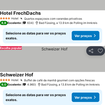
Hotel FrechDachs
Hotel
Quartos espaçosos com varandas privativas
4 Estrelas
8,8
Excelente
634
Bad Füssing, a 13.9 km de Polling im Innkreis
Selecione as datas para ver os preços
Ver preços
exatos.
Escolha popular
Partilhar
Ad
Schweizer Hof
Hotel
Buffet de café da manhã gourmet com opções frescas
4 Estrelas
9,0
Excelente
4.960
Bad Füssing, a 13.8 km de Polling im Innkreis
Selecione as datas para ver os preços
Ver preços
exatos.