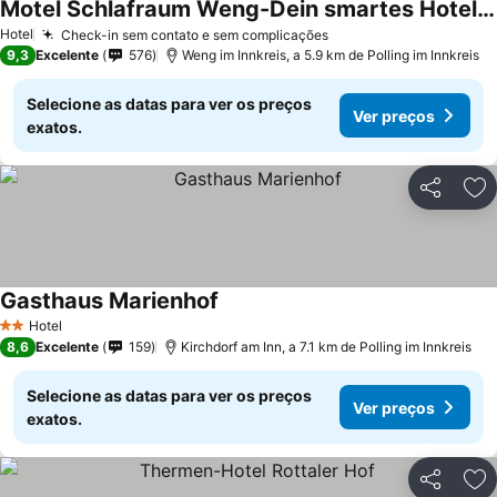
Motel Schlafraum Weng-Dein smartes Hotel-contactless check-In
Hotel
Check-in sem contato e sem complicações
9,3
Excelente
576
Weng im Innkreis, a 5.9 km de Polling im Innkreis
Selecione as datas para ver os preços
Ver preços
exatos.
Partilhar
Ad
Gasthaus Marienhof
Hotel
2 Estrelas
8,6
Excelente
159
Kirchdorf am Inn, a 7.1 km de Polling im Innkreis
Selecione as datas para ver os preços
Ver preços
exatos.
Partilhar
Ad