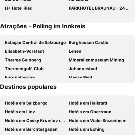
H+ Hotel Ried
PARKHOTEL BRAUNAU - 24 Stunden Self Check-IN
Atrações - Polling im Innkreis
Estação Central de Salzburgo
Burghausen Castle
Elisabeth-Vorstadt
Lehen
Therme Geinberg
Mineralienmuseum Mining
Thermengolf-Club
Johannesbad
Europatherme
Messe Ried
Destinos populares
Sommerrodelbahn Haag
Erlebnispark Strasswalchen
Rottal-Terme
Attersee Boating
Hotéis em Salzburgo
Hotéis em Hallstatt
Eurotherme
Heining
Hotéis em Linz
Hotéis em Obertraun
Gassner
Hals
Hotéis em Cesky Krumlov / Krumau
Hotéis em Wals-Siezenheim
Schallmoos
Hotéis em Berchtesgaden
Hotéis em Eching