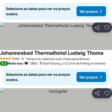
Selecione as datas para ver os preços
Ver preços
exatos.
Partilhar
Ad
Johannesbad Thermalhotel Ludwig Thoma
Hotel
Terraço na cobertura com vistas panorâmicas
4 Estrelas
8,2
Muito boa
1.865
Bad Füssing, a 13.5 km de Polling im Innkreis
Selecione as datas para ver os preços
Ver preços
exatos.
Partilhar
Ad