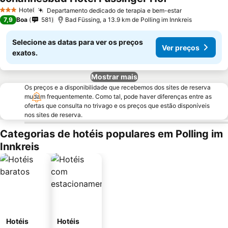
Hotel
Departamento dedicado de terapia e bem-estar
3 Estrelas
7,9
Boa
581
Bad Füssing, a 13.9 km de Polling im Innkreis
Selecione as datas para ver os preços
Ver preços
exatos.
Mostrar mais
Os preços e a disponibilidade que recebemos dos sites de reserva
mudam frequentemente. Como tal, pode haver diferenças entre as
ofertas que consulta no trivago e os preços que estão disponíveis
nos sites de reserva.
Categorias de hotéis populares em Polling im
Innkreis
Hotéis
Hotéis