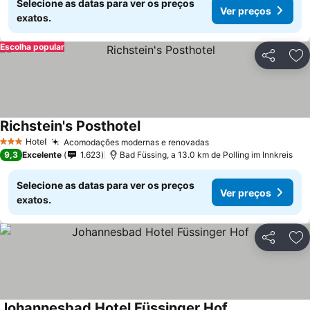
Selecione as datas para ver os preços
Ver preços
exatos.
Escolha popular
Partilhar
Ad
Richstein's Posthotel
Hotel
Acomodações modernas e renovadas
3 Estrelas
9,3
Excelente
1.623
Bad Füssing, a 13.0 km de Polling im Innkreis
Selecione as datas para ver os preços
Ver preços
exatos.
Partilhar
Ad
Johannesbad Hotel Füssinger Hof