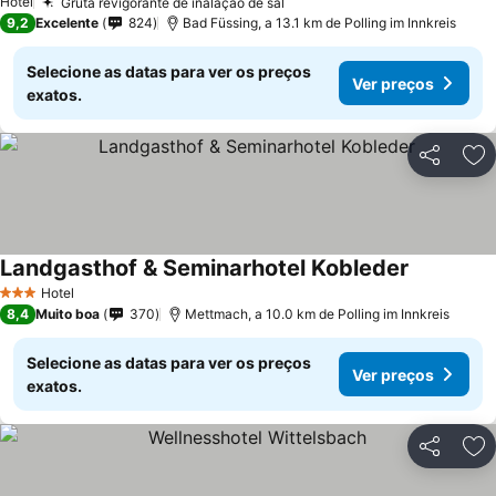
Hotel
Gruta revigorante de inalação de sal
9,2
Excelente
824
Bad Füssing, a 13.1 km de Polling im Innkreis
Selecione as datas para ver os preços
Ver preços
exatos.
Partilhar
Ad
Landgasthof & Seminarhotel Kobleder
Hotel
3 Estrelas
8,4
Muito boa
370
Mettmach, a 10.0 km de Polling im Innkreis
Selecione as datas para ver os preços
Ver preços
exatos.
Partilhar
Ad