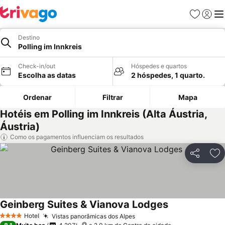
Favoritos
Iniciar
Me
Destino
Polling im Innkreis
Check-in/out
Hóspedes e quartos
Escolha as datas
2 hóspedes, 1 quarto.
Ordenar
Filtrar
Mapa
Hotéis em Polling im Innkreis (Alta Áustria,
Áustria)
Como os pagamentos influenciam os resultados
Partilhar
Ad
Geinberg Suites & Vianova Lodges
Hotel
Vistas panorâmicas dos Alpes
4 Estrelas