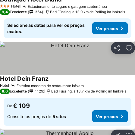
Hotel
Estacionamento seguro e garagem subterrânea
3 Estrelas
9,4
Excelente
364
Bad Füssing, a 13.9 km de Polling im Innkreis
Selecione as datas para ver os preços
Ver preços
exatos.
Partilhar
Ad
Hotel Dein Franz
Hotel
Estética moderna de restaurante bávaro
8,6
Excelente
1.129
Bad Füssing, a 13.7 km de Polling im Innkreis
€ 109
De
Consulte os preços de
5 sites
Ver preços