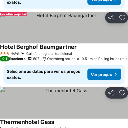
exatos.
Escolha popular
Partilhar
Ad
Hotel Berghof Baumgartner
Hotel
Culinária regional tradicional
3 Estrelas
9,1
Excelente
507
Obernberg am Inn, a 10.5 km de Polling im Innkreis
Selecione as datas para ver os preços
Ver preços
exatos.
Partilhar
Ad
Thermenhotel Gass