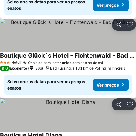
Selecione as datas para ver os preços
Ver preços
exatos.
Partilhar
Ad
Boutique Glück`s Hotel - Fichtenwald - Bad Füssing
Hotel
Oásis de bem-estar único com cabine de sal
3 Estrelas
9,6
Excelente
366
Bad Füssing, a 13.1 km de Polling im Innkreis
Selecione as datas para ver os preços
Ver preços
exatos.
Partilhar
Ad
Boutique Hotel Diana