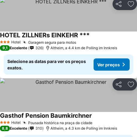
Partilhar
Ad
HOTEL ZILLNERs EINKEHR ***
Hotel
Garagem segura para motos
3 Estrelas
9,1
Excelente
326
Altheim, a 4.4 km de Polling im Innkreis
Selecione as datas para ver os preços
Ver preços
exatos.
Partilhar
Ad
Gasthof Pension Baumkirchner
Hotel
Pousada histórica na praça da cidade
3 Estrelas
8,8
Excelente
310
Altheim, a 4.3 km de Polling im Innkreis