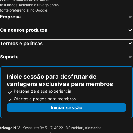
resultados: adicione o trivago como
Berchtesgaden, Baviera Hotéis
Passau, Baviera Hotéis
fonte preferencial no Google.
Viena, Viena Hotéis
Insbruck, Tirol Hotéis
Empresa
Graz, Estíria Hotéis
Schwechat, Baixa Áustria Hotéis
Os nossos produtos
Ischgl, Tirol Hotéis
Kitzbuehel, Tirol Hotéis
Seefeld, Tirol Hotéis
Termos e políticas
Suporte
Inicie sessão para desfrutar de
vantagens exclusivas para membros
Personalize a sua experiência
Ofertas e preços para membros
Iniciar sessão
trivago N.V.
, Kesselstraße 5 – 7, 40221 Düsseldorf, Alemanha