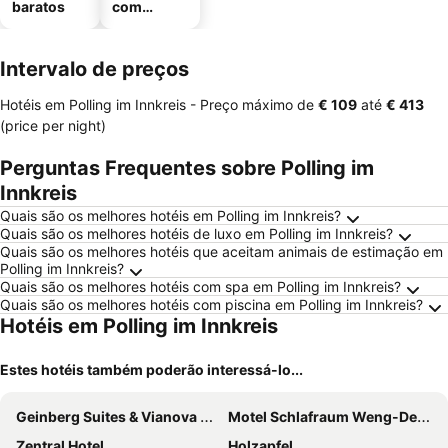
baratos
com
estaciona
mento
Intervalo de preços
Hotéis em Polling im Innkreis -
Preço máximo
de
‎€ 109
até
‎€ 413
(price per night)
Perguntas Frequentes sobre Polling im
Innkreis
Quais são os melhores hotéis em Polling im Innkreis?
Quais são os melhores hotéis de luxo em Polling im Innkreis?
Quais são os melhores hotéis que aceitam animais de estimação em
Polling im Innkreis?
Quais são os melhores hotéis com spa em Polling im Innkreis?
Quais são os melhores hotéis com piscina em Polling im Innkreis?
Hotéis em Polling im Innkreis
Estes hotéis também poderão interessá-lo...
Geinberg Suites & Vianova Lodges
Motel Schlafraum Weng-Dein smartes Hotel-contactless check-In
Zentral Hotel
Holzapfel