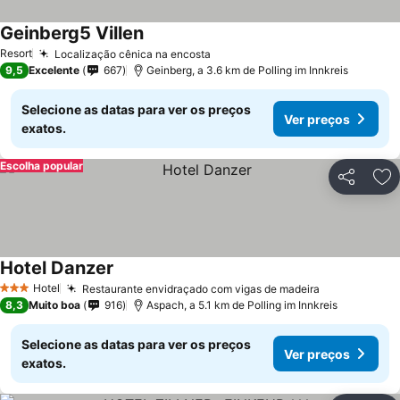
Geinberg5 Villen
Resort
Localização cênica na encosta
9,5
Excelente
667
Geinberg, a 3.6 km de Polling im Innkreis
Selecione as datas para ver os preços
Ver preços
exatos.
Escolha popular
Partilhar
Ad
Hotel Danzer
Hotel
Restaurante envidraçado com vigas de madeira
3 Estrelas
8,3
Muito boa
916
Aspach, a 5.1 km de Polling im Innkreis
Selecione as datas para ver os preços
Ver preços
exatos.