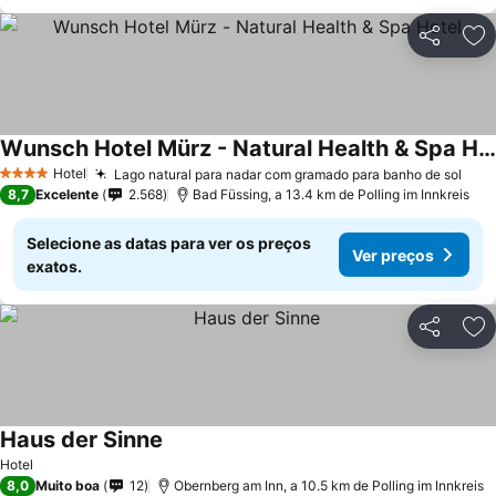
Partilhar
Ad
Wunsch Hotel Mürz - Natural Health & Spa Hotel
Hotel
Lago natural para nadar com gramado para banho de sol
4 Estrelas
8,7
Excelente
2.568
Bad Füssing, a 13.4 km de Polling im Innkreis
Selecione as datas para ver os preços
Ver preços
exatos.
Partilhar
Ad
Haus der Sinne
Hotel
8,0
Muito boa
12
Obernberg am Inn, a 10.5 km de Polling im Innkreis