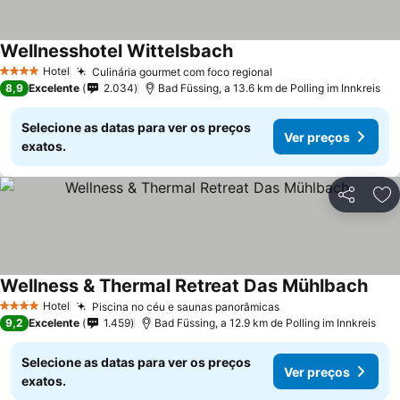
Wellnesshotel Wittelsbach
Hotel
Culinária gourmet com foco regional
4 Estrelas
8,9
Excelente
2.034
Bad Füssing, a 13.6 km de Polling im Innkreis
Selecione as datas para ver os preços
Ver preços
exatos.
Partilhar
Ad
Wellness & Thermal Retreat Das Mühlbach
Hotel
Piscina no céu e saunas panorâmicas
4 Estrelas
9,2
Excelente
1.459
Bad Füssing, a 12.9 km de Polling im Innkreis
Selecione as datas para ver os preços
Ver preços
exatos.