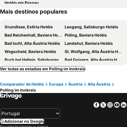
Hotéis em Passau
Mais destinos populares
Grundlsee, Estíria Hotéis
Leogang, Salisburgo Hotéis
Bad Reichenhall, Baviera Hotéis
Piding, Baviera Hotéis
Bad Ischl, Alta Áustria Hotéis
Landshut, Baviera Hotéis
Wegscheid, Baviera Hotéis
St. Wolfgang, Alta Áustria Hotéis
Puch bei Hallein, Salisburgo Hotéis
Bad Goisern, Alta Áustria Hotéis
Straubing, Baviera Hotéis
Schönau am Königssee, Baviera Hotéis
Ver todas as estadias em Polling im Innkreis
Abtenau, Salisburgo Hotéis
Gosau, Alta Áustria Hotéis
Comparador de Hotéis
Europa
Áustria
Alta Áustria
Hof bei Salzburg, Salisburgo Hotéis
Saaldorf-Surheim, Baviera Hotéis
Polling im Innkreis
Wels, Alta Áustria Hotéis
Rußbach, Salisburgo Hotéis
Ainring, Baviera Hotéis
Inzell, Baviera Hotéis
Facebook
Twitter
Insta
Yo
Salzburgo, Salisburgo Hotéis
Hallstatt, Alta Áustria Hotéis
Linz, Alta Áustria Hotéis
Obertraun, Alta Áustria Hotéis
Adicionar no Google
Cesky Krumlov / Krumau, Boêmia do Sul Hotéis
Wals-Siezenheim, Salisburgo Hotéis
Encontre facilmente os nossos