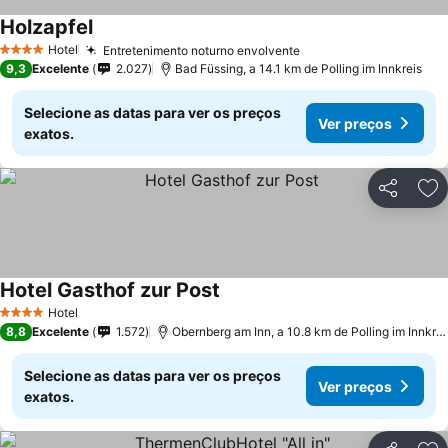
Holzapfel
Hotel
Entretenimento noturno envolvente
4 Estrelas
9,3
Excelente
2.027
Bad Füssing, a 14.1 km de Polling im Innkreis
Selecione as datas para ver os preços
Ver preços
exatos.
Partilhar
Ad
Hotel Gasthof zur Post
Hotel
4 Estrelas
8,8
Excelente
1.572
Obernberg am Inn, a 10.8 km de Polling im Innkreis
Selecione as datas para ver os preços
Ver preços
exatos.