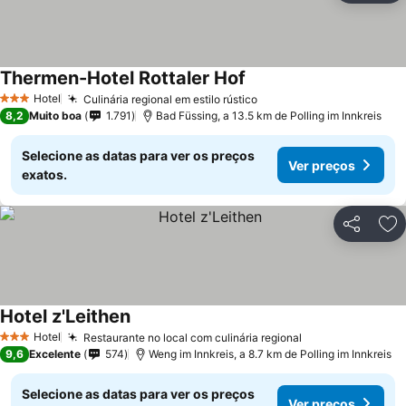
Thermen-Hotel Rottaler Hof
Hotel
Culinária regional em estilo rústico
3 Estrelas
8,2
Muito boa
1.791
Bad Füssing, a 13.5 km de Polling im Innkreis
Selecione as datas para ver os preços
Ver preços
exatos.
Partilhar
Ad
Hotel z'Leithen
Hotel
Restaurante no local com culinária regional
3 Estrelas
9,6
Excelente
574
Weng im Innkreis, a 8.7 km de Polling im Innkreis
Selecione as datas para ver os preços
Ver preços