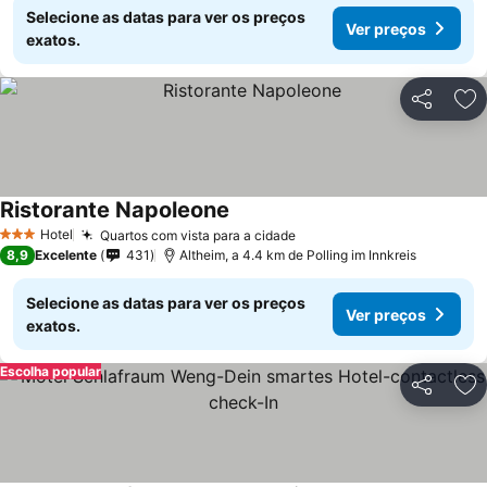
Selecione as datas para ver os preços
Ver preços
exatos.
Partilhar
Ad
Ristorante Napoleone
Hotel
Quartos com vista para a cidade
3 Estrelas
8,9
Excelente
431
Altheim, a 4.4 km de Polling im Innkreis
Selecione as datas para ver os preços
Ver preços
exatos.
Escolha popular
Partilhar
Ad