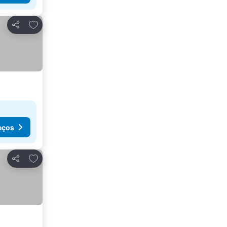
Adicionar aos favoritos
Partilhar
eços
Adicionar aos favoritos
Partilhar