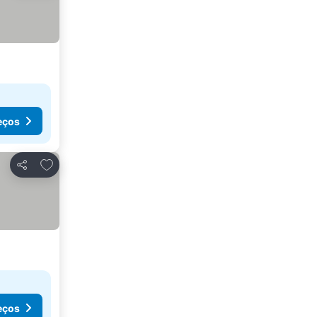
eços
Adicionar aos favoritos
Partilhar
eços