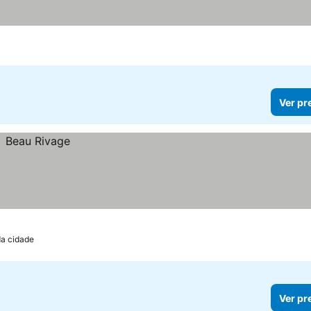
Ver pr
da cidade
Ver pr