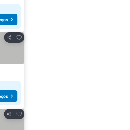
eços
Adicionar aos favoritos
Partilhar
eços
Adicionar aos favoritos
Partilhar