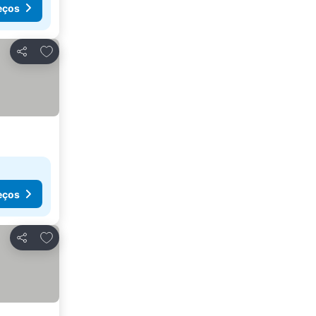
eços
Adicionar aos favoritos
Partilhar
eços
Adicionar aos favoritos
Partilhar