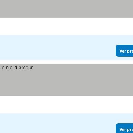
Ver pr
Ver pr