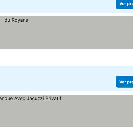
Ver pr
Ver pr