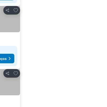
Adicionar aos favoritos
Partilhar
eços
Adicionar aos favoritos
Partilhar