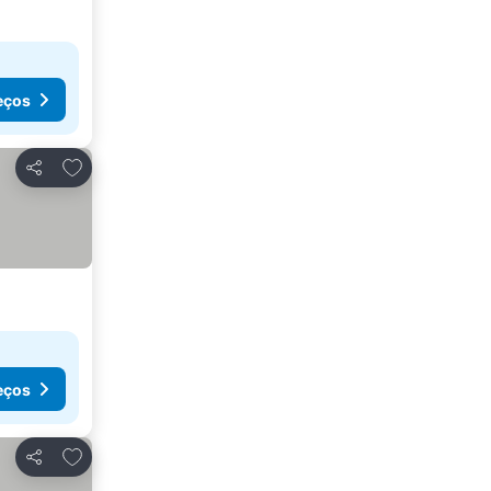
eços
Adicionar aos favoritos
Partilhar
eços
Adicionar aos favoritos
Partilhar