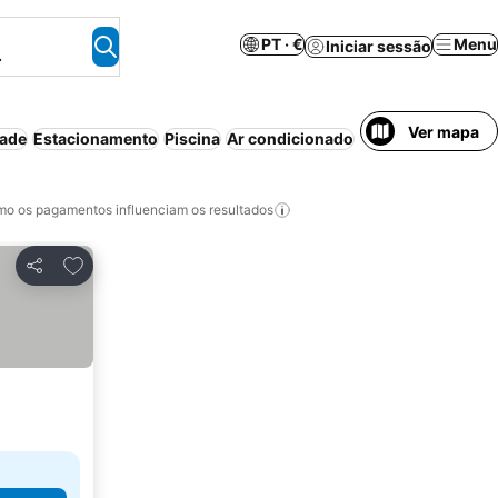
PT · €
Menu
Iniciar sessão
.
Ver mapa
dade
Estacionamento
Piscina
Ar condicionado
Animais permitid
o os pagamentos influenciam os resultados
Adicionar aos favoritos
Partilhar