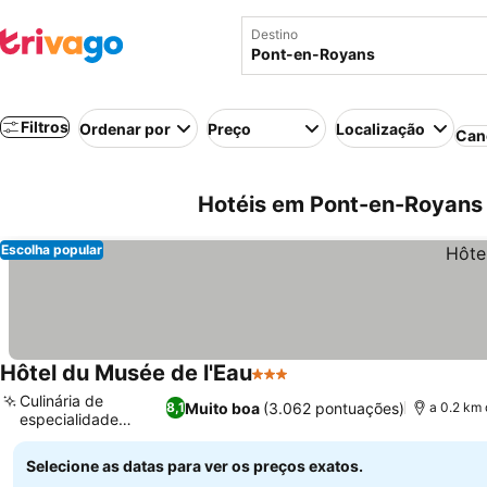
Destino
Filtros
Ordenar por
Preço
Localização
Can
Hotéis em Pont-en-Royans 
Escolha popular
Hôtel du Musée de l'Eau
3 Estrelas
Culinária de
Muito boa
(3.062 pontuações)
8,1
a 0.2 km 
especialidade
regional
Selecione as datas para ver os preços exatos.