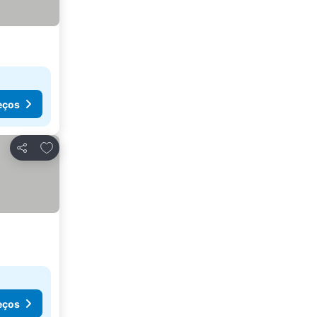
eços
Adicionar aos favoritos
Partilhar
eços