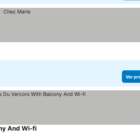
Ver pr
ny And Wi-fi