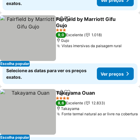
Ver preços
exatos.
Fairfield by Marriott Gifu
Partilhar
Adicionar aos favoritos
Gujo
Ver preços
3 Estrelas
9,0
Excelente
1.018
Gujo
Vistas imersivas da paisagem rural
Ver pre
Escolha popular
Selecione as datas para ver os preços
Ver preços
exatos.
Takayama Ouan
Partilhar
Adicionar aos favoritos
Ver preço
4 Estrelas
8,6
Excelente
12.833
Takayama
Fonte termal natural ao ar livre na cobertura
Escolha popular