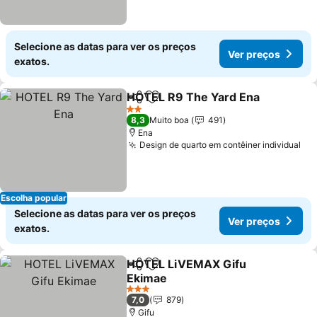
Selecione as datas para ver os preços
Ver preços
exatos.
HOTEL R9 The Yard Ena
Partilhar
Adicionar aos favoritos
Ve
2 Estrelas
8,3
Muito boa
491
Ena
Design de quarto em contêiner individual
Ve
Escolha popular
Selecione as datas para ver os preços
Ver preços
exatos.
HOTEL LiVEMAX Gifu
Partilhar
Adicionar aos favoritos
Ekimae
Ver preços
3 Estrelas
7,0
879
Gifu