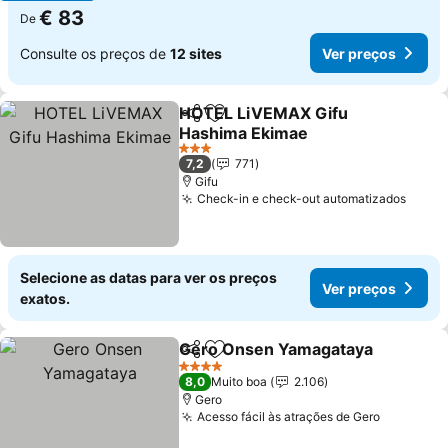
€ 83
De
Consulte os preços de
12 sites
Ver preços
HOTEL LiVEMAX Gifu
Partilhar
Adicionar aos favoritos
Hashima Ekimae
Ver preços
3 Estrelas
7,2
771
Gifu
Check-in e check-out automatizados
Ver p
Selecione as datas para ver os preços
Ver preços
exatos.
Gero Onsen Yamagataya
Partilhar
Adicionar aos favoritos
V
4 Estrelas
8,0
Muito boa
2.106
Gero
Acesso fácil às atrações de Gero
Ver preç