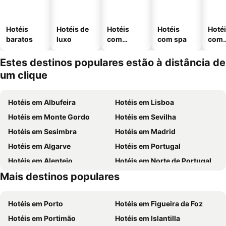
Hotéis
Hotéis de
Hotéis
Hotéis
Hoté
baratos
luxo
com
com spa
com
piscinas
esta
ment
Estes destinos populares estão à distância de
um clique
Hotéis em Albufeira
Hotéis em Lisboa
Hotéis em Monte Gordo
Hotéis em Sevilha
Hotéis em Sesimbra
Hotéis em Madrid
Hotéis em Algarve
Hotéis em Portugal
Hotéis em Alentejo
Hotéis em Norte de Portugal
Mais destinos populares
Hotéis em Madeira
Hotéis em Espanha
Hotéis em Porto
Hotéis em Figueira da Foz
Hotéis em Portimão
Hotéis em Islantilla