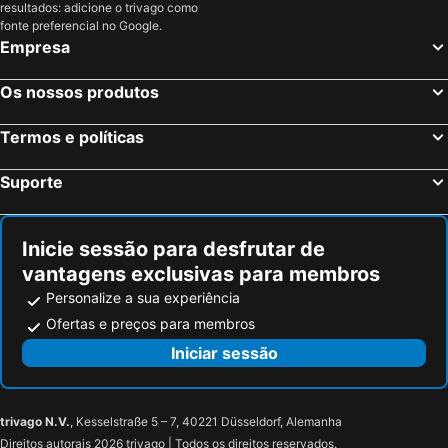
Hotéis em Tenerife
Hotéis em Cabo Verde
resultados: adicione o trivago como
fonte preferencial no Google.
Hotéis em São Miguel
Empresa
Os nossos produtos
Termos e políticas
Suporte
Inicie sessão para desfrutar de
vantagens exclusivas para membros
Personalize a sua experiência
Ofertas e preços para membros
Iniciar sessão
trivago N.V.
, Kesselstraße 5 – 7, 40221 Düsseldorf, Alemanha
Direitos autorais 2026 trivago | Todos os direitos reservados.