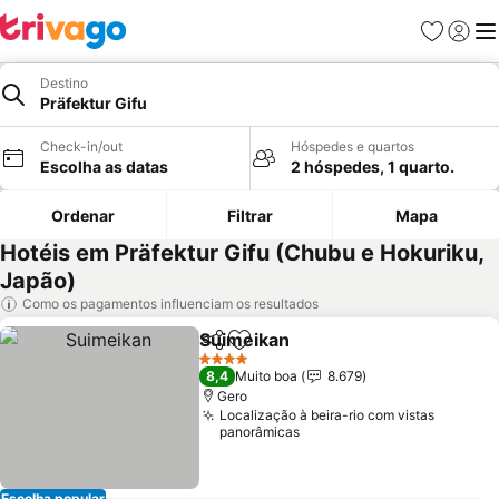
Favoritos
Iniciar
Me
Destino
Präfektur Gifu
Check-in/out
Hóspedes e quartos
Escolha as datas
2 hóspedes, 1 quarto.
Ordenar
Filtrar
Mapa
Hotéis em Präfektur Gifu (Chubu e Hokuriku,
Japão)
Como os pagamentos influenciam os resultados
Suimeikan
Partilhar
Adicionar aos favoritos
Ver preços
4 Estrelas
8,4
Muito boa
8.679
Gero
Localização à beira-rio com vistas
panorâmicas
Escolha popular