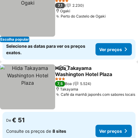
4 Estrelas
7,1
2.230
Ogaki
Perto do Castelo de Ogaki
Ver preços
Escolha popular
Selecione as datas para ver os preços
Ver preços
exatos.
Hida Takayama
Partilhar
Adicionar aos favoritos
Washington Hotel Plaza
Ver preços
3 Estrelas
7,5
Boa
5.524
Takayama
Café da manhã japonês com sabores locais
V
€ 51
De
Consulte os preços de
8 sites
Ver preços