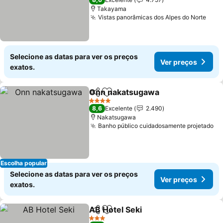
Takayama
Vistas panorâmicas dos Alpes do Norte
Ver 
Selecione as datas para ver os preços
Ver preços
exatos.
Onn nakatsugawa
Partilhar
Adicionar aos favoritos
Ver pre
4 Estrelas
8,6
Excelente
2.490
Nakatsugawa
Banho público cuidadosamente projetado
Ve
Escolha popular
Selecione as datas para ver os preços
Ver preços
exatos.
AB Hotel Seki
Partilhar
Adicionar aos favoritos
Ver preços
3 Estrelas