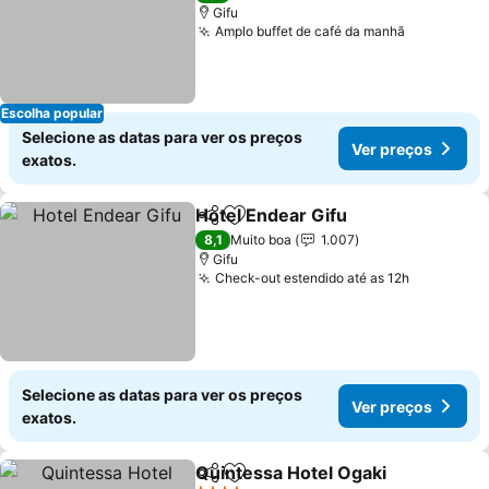
Gifu
Amplo buffet de café da manhã
Ver preço
Escolha popular
Selecione as datas para ver os preços
Ver preços
exatos.
Hotel Endear Gifu
Partilhar
Adicionar aos favoritos
Ver preç
8,1
Muito boa
1.007
Gifu
Check-out estendido até as 12h
Ver preço
Selecione as datas para ver os preços
Ver preços
exatos.
Quintessa Hotel Ogaki
Partilhar
Adicionar aos favoritos
Ver