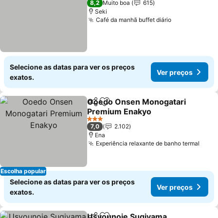
8,2
Muito boa
615
Seki
Café da manhã buffet diário
Ver preços
Selecione as datas para ver os preços
Ver preços
exatos.
Ooedo Onsen Monogatari
Partilhar
Adicionar aos favoritos
Premium Enakyo
Ver preços
3 Estrelas
7,0
2.102
Ena
Experiência relaxante de banho termal
Ver 
Escolha popular
Selecione as datas para ver os preços
Ver preços
exatos.
Usyounoie Sugiyama