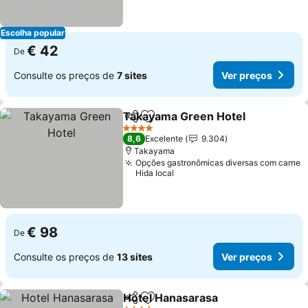
Escolha popular
€ 42
De
Consulte os preços de
7 sites
Ver preços
Takayama Green Hotel
Partilhar
Adicionar aos favoritos
Ver
4 Estrelas
8,6
Excelente
9.304
Takayama
Opções gastronômicas diversas com carne
Hida local
€ 98
De
Consulte os preços de
13 sites
Ver preços
Hotel Hanasarasa
Partilhar
Adicionar aos favoritos
Ver preç