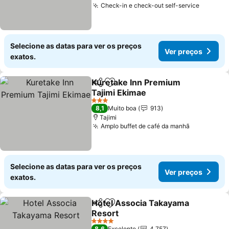
Check-in e check-out self-service
Ver pre
Selecione as datas para ver os preços
Ver preços
exatos.
Kuretake Inn Premium
Partilhar
Adicionar aos favoritos
Tajimi Ekimae
Ver preços
3 Estrelas
8,1
Muito boa
913
Tajimi
Amplo buffet de café da manhã
Ver preço
Selecione as datas para ver os preços
Ver preços
exatos.
Hotel Associa Takayama
Partilhar
Adicionar aos favoritos
Resort
Ver preços
4 Estrelas
8,6
Excelente
4.757