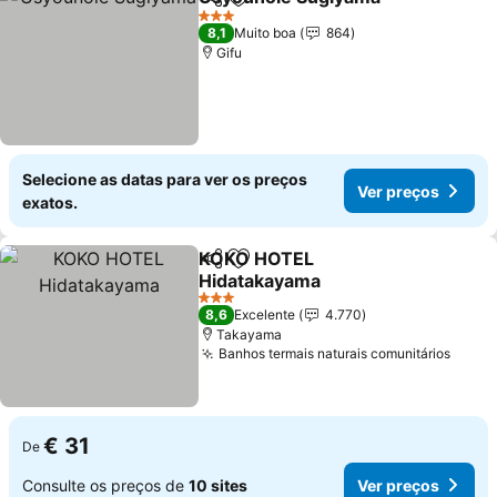
Partilhar
Adicionar aos favoritos
Ver p
3 Estrelas
8,1
Muito boa
864
Gifu
Selecione as datas para ver os preços
Ver preços
exatos.
KOKO HOTEL
Partilhar
Adicionar aos favoritos
Hidatakayama
Ver preços
3 Estrelas
8,6
Excelente
4.770
Takayama
Banhos termais naturais comunitários
Ver p
€ 31
De
Consulte os preços de
10 sites
Ver preços