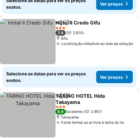
Selecione as datas para ver os preços
Ver preços
exatos.
Hotel Il Credo Gifu
Partilhar
Adicionar aos favoritos
Ver pre
3 Estrelas
7,4
2.810
Gifu
Localização imbatível ao lado da estação
Ve
Selecione as datas para ver os preços
Ver preços
exatos.
TABINO HOTEL Hida
Partilhar
Adicionar aos favoritos
Takayama
Ver preços
3 Estrelas
8,6
Excelente
2.957
Takayama
Fonte termal ao ar livre à beira do rio
Ver p