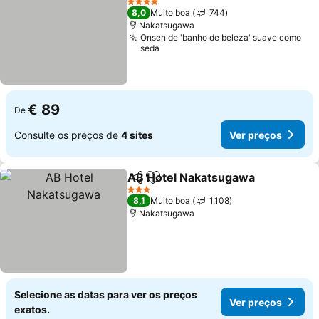
4 Estrelas
8,0
Muito boa
744
Nakatsugawa
Onsen de 'banho de beleza' suave como
seda
€ 89
De
Consulte os preços de
4 sites
Ver preços
AB Hotel Nakatsugawa
Partilhar
Adicionar aos favoritos
Ver
3 Estrelas
8,1
Muito boa
1.108
Nakatsugawa
Selecione as datas para ver os preços
Ver preços
exatos.