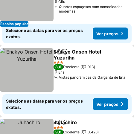
Gifu
Quartos espaçosos com comodidades
modernas
Escolha popular
Selecione as datas para ver os preços
Ver preços
exatos.
Enakyo Onsen Hotel
Partilhar
Adicionar aos favoritos
Yuzuriha
Ver preços
3 Estrelas
8,6
Excelente
913
Ena
Vistas panorâmicas da Garganta de Ena
Ver
Selecione as datas para ver os preços
Ver preços
exatos.
Juhachiro
Partilhar
Adicionar aos favoritos
Ver preços
3 Estrelas
9,0
Excelente
3.428