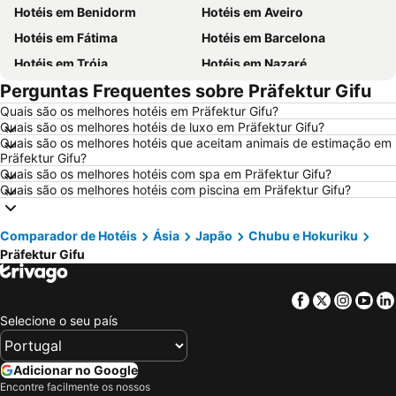
Hotéis em Benidorm
Hotéis em Aveiro
Hotéis em Fátima
Hotéis em Barcelona
Hotéis em Tróia
Hotéis em Nazaré
Perguntas Frequentes sobre Präfektur Gifu
Hotéis em Évora
Hotéis em Peniche
Quais são os melhores hotéis em Präfektur Gifu?
Hotéis em Porto Santo
Hotéis em Isla Canela
Quais são os melhores hotéis de luxo em Präfektur Gifu?
Hotéis em Sangenjo
Hotéis em Vila Nova de Milfontes
Quais são os melhores hotéis que aceitam animais de estimação em
Präfektur Gifu?
Hotéis em Vilamoura
Hotéis em Vigo
Quais são os melhores hotéis com spa em Präfektur Gifu?
Quais são os melhores hotéis com piscina em Präfektur Gifu?
Hotéis em Roma
Hotéis em Centro de Portugal
Hotéis em Sul de Espanha
Hotéis em Málaga
Comparador de Hotéis
Ásia
Japão
Chubu e Hokuriku
Hotéis em Maiorca
Hotéis em Andaluzia
Präfektur Gifu
Hotéis em Minorca
Hotéis em Ibiza
Hotéis em Ilha do Sal
Hotéis em Galiza
Facebook
Twitter
Insta
Yo
Hotéis em Douro
Hotéis em Costa da Luz
Selecione o seu país
Hotéis em Serra da Estrela
Hotéis em Região de Lisboa
Adicionar no Google
Hotéis em Costa do Sol
Hotéis em Sardenha
Encontre facilmente os nossos