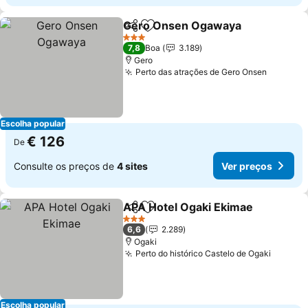
Gero Onsen Ogawaya
Partilhar
Adicionar aos favoritos
Ver 
3 Estrelas
7,8
Boa
3.189
Gero
Perto das atrações de Gero Onsen
Ver pre
Escolha popular
€ 126
De
Consulte os preços de
4 sites
Ver preços
APA Hotel Ogaki Ekimae
Partilhar
Adicionar aos favoritos
Ve
3 Estrelas
6,6
2.289
Ogaki
Perto do histórico Castelo de Ogaki
Ver pr
Escolha popular