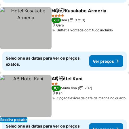
Hotel Kusakabe Armeria
Partilhar
Adicionar aos favoritos
V
4 Estrelas
7,8
Boa
3.213
Gero
Buffet à vontade com tudo incluído
Ver pr
Selecione as datas para ver os preços
Ver preços
exatos.
AB Hotel Kani
Partilhar
Adicionar aos favoritos
Ver preços
2 Estrelas
8,1
Muito boa
707
Kani
Opção flexível de café da manhã no quarto
V
Escolha popular
Selecione as datas para ver os preços