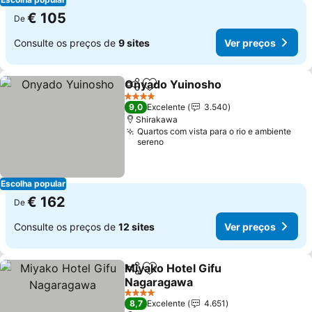
€ 105
De
Consulte os preços de
9 sites
Ver preços
Onyado Yuinosho
Partilhar
Adicionar aos favoritos
Ver preç
4 Estrelas
9,0
Excelente
3.540
Shirakawa
Quartos com vista para o rio e ambiente
sereno
Escolha popular
€ 162
De
Consulte os preços de
12 sites
Ver preços
Miyako Hotel Gifu
Partilhar
Adicionar aos favoritos
Nagaragawa
Ver preços
4 Estrelas
8,7
Excelente
4.651