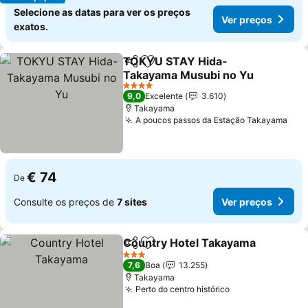
Selecione as datas para ver os preços
Ver preços
exatos.
TOKYU STAY Hida-
Partilhar
Adicionar aos favoritos
Takayama Musubi no Yu
Ver preços
4 Estrelas
9,0
Excelente
3.610
Takayama
A poucos passos da Estação Takayama
Ver
€ 74
De
Consulte os preços de
7 sites
Ver preços
Country Hotel Takayama
Partilhar
Adicionar aos favoritos
V
3 Estrelas
7,6
Boa
13.255
Takayama
Perto do centro histórico
Ver preços