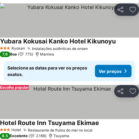
Partilhar
Ad
Yubara Kokusai Kanko Hotel Kikunoyu
Ver preço
Ryokan
Instalações autênticas de onsen
Ver preços
3 Estrelas
7,6
Boa
775
Maniwa
Selecione as datas para ver os preços
Ver preços
exatos.
Escolha popular
Partilhar
Ad
Hotel Route Inn Tsuyama Ekimae
Ver preços
Hotel
Restaurante de frutos do mar no local
Ver preços
3 Estrelas
8,5
Excelente
2.166
Tsuyama