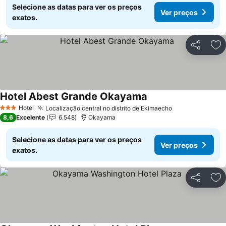
Selecione as datas para ver os preços
Ver preços
exatos.
Partilhar
Ad
Hotel Abest Grande Okayama
Ver preços
Hotel
Localização central no distrito de Ekimaecho
Ver preços
3 Estrelas
8,6
Excelente
6.548
Okayama
Selecione as datas para ver os preços
Ver preços
exatos.
Partilhar
Ad