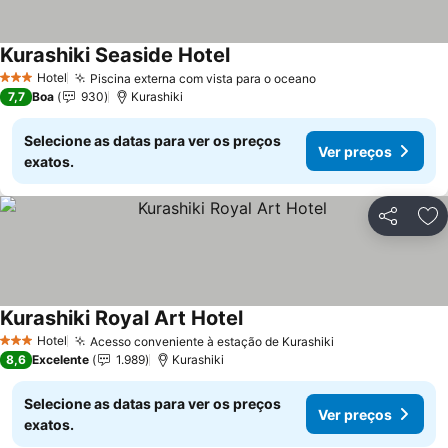
Kurashiki Seaside Hotel
Ver preços
Hotel
Piscina externa com vista para o oceano
Ver preços
3 Estrelas
7,7
Boa
930
Kurashiki
Selecione as datas para ver os preços
Ver preços
exatos.
Partilhar
Ad
Kurashiki Royal Art Hotel
Ver preços
Hotel
Acesso conveniente à estação de Kurashiki
Ver preços
3 Estrelas
8,6
Excelente
1.989
Kurashiki
Selecione as datas para ver os preços
Ver preços
exatos.