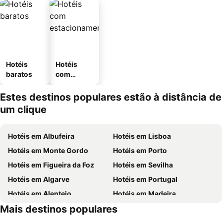
Hotéis
Hotéis
baratos
com
estaciona
mento
Estes destinos populares estão à distância de
um clique
Hotéis em Albufeira
Hotéis em Lisboa
Hotéis em Monte Gordo
Hotéis em Porto
Hotéis em Figueira da Foz
Hotéis em Sevilha
Hotéis em Algarve
Hotéis em Portugal
Hotéis em Alentejo
Hotéis em Madeira
Mais destinos populares
Hotéis em Espanha
Hotéis em Sul de Espanha