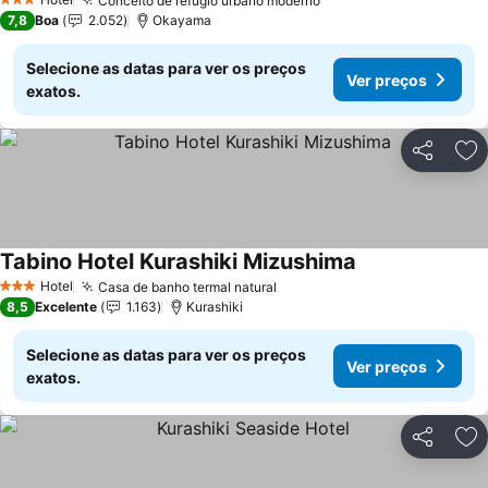
Conceito de refúgio urbano moderno
Ver preços
3 Estrelas
7,8
Boa
2.052
Okayama
Selecione as datas para ver os preços
Ver preços
exatos.
Partilhar
Ad
Tabino Hotel Kurashiki Mizushima
Ver preços
Hotel
Casa de banho termal natural
Ver preços
3 Estrelas
8,5
Excelente
1.163
Kurashiki
Selecione as datas para ver os preços
Ver preços
exatos.
Partilhar
Ad