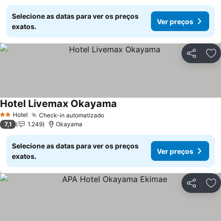
Selecione as datas para ver os preços
Ver preços
exatos.
Partilhar
Ad
Hotel Livemax Okayama
Ver preços
Hotel
Check-in automatizado
Ver preços
2 Estrelas
7,1
1.249
Okayama
Selecione as datas para ver os preços
Ver preços
exatos.
Partilhar
Ad