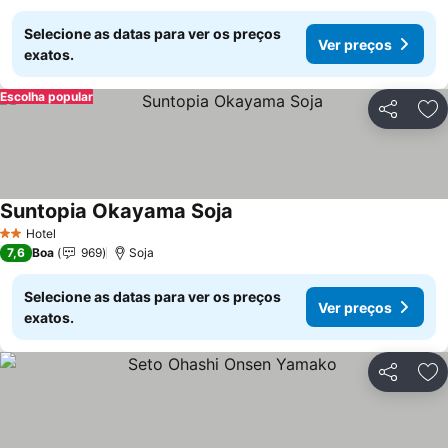
Selecione as datas para ver os preços
Ver preços
exatos.
Escolha popular
Partilhar
Ad
Suntopia Okayama Soja
Ver preços
Hotel
2 Estrelas
7,6
Boa
969
Soja
Selecione as datas para ver os preços
Ver preços
exatos.
Partilhar
Ad