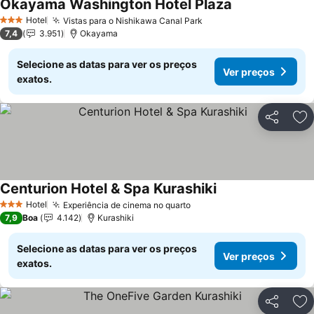
Okayama Washington Hotel Plaza
Ver preços
Hotel
Vistas para o Nishikawa Canal Park
Ver preços
3 Estrelas
7,4
3.951
Okayama
Selecione as datas para ver os preços
Ver preços
exatos.
Partilhar
Ad
Centurion Hotel & Spa Kurashiki
Ver preços
Hotel
Experiência de cinema no quarto
Ver preços
3 Estrelas
7,9
Boa
4.142
Kurashiki
Selecione as datas para ver os preços
Ver preços
exatos.
Partilhar
Ad