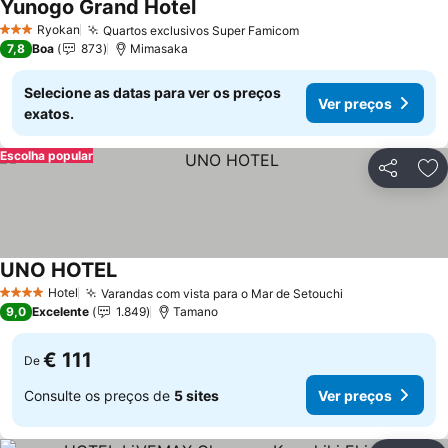
Yunogo Grand Hotel
Ver preços
Ryokan
Quartos exclusivos Super Famicom
Ver preços
3 Estrelas
7,8
Boa
873
Mimasaka
Selecione as datas para ver os preços
Ver preços
exatos.
Escolha popular
Partilhar
Ad
UNO HOTEL
Ver preços
Hotel
Varandas com vista para o Mar de Setouchi
Ver preços
4 Estrelas
9,0
Excelente
1.849
Tamano
€ 111
De
Consulte os preços de
5 sites
Ver preços