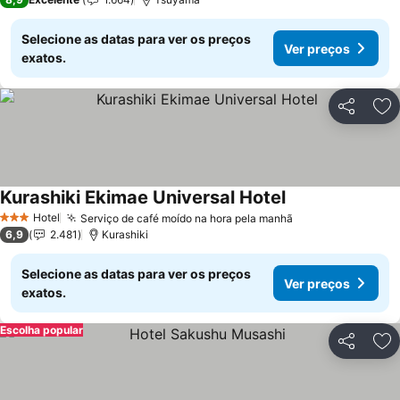
Selecione as datas para ver os preços
Ver preços
exatos.
Partilhar
Ad
Kurashiki Ekimae Universal Hotel
Ver preços
Hotel
Serviço de café moído na hora pela manhã
Ver preços
3 Estrelas
6,9
2.481
Kurashiki
Selecione as datas para ver os preços
Ver preços
exatos.
Escolha popular
Partilhar
Ad