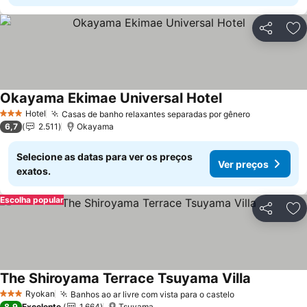
Partilhar
Ad
Okayama Ekimae Universal Hotel
Ver preços
Hotel
Casas de banho relaxantes separadas por gênero
Ver preços
3 Estrelas
6,7
2.511
Okayama
Selecione as datas para ver os preços
Ver preços
exatos.
Escolha popular
Partilhar
Ad
The Shiroyama Terrace Tsuyama Villa
Ver preços
Ryokan
Banhos ao ar livre com vista para o castelo
Ver preços
3 Estrelas
8,9
Excelente
1.664
Tsuyama