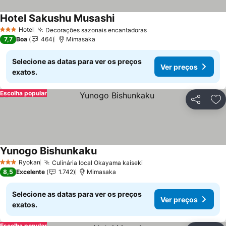
Hotel Sakushu Musashi
Ver preços
Hotel
Decorações sazonais encantadoras
Ver preços
3 Estrelas
7,7
Boa
464
Mimasaka
Selecione as datas para ver os preços
Ver preços
exatos.
Escolha popular
Partilhar
Ad
Yunogo Bishunkaku
Ver preços
Ryokan
Culinária local Okayama kaiseki
Ver preços
3 Estrelas
8,5
Excelente
1.742
Mimasaka
Selecione as datas para ver os preços
Ver preços
exatos.
Escolha popular