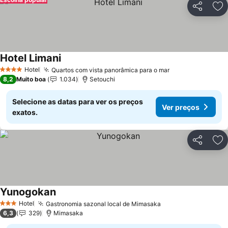
Partilhar
Ad
Hotel Limani
Ver preços
Hotel
Quartos com vista panorâmica para o mar
Ver preços
4 Estrelas
8,2
Muito boa
1.034
Setouchi
Selecione as datas para ver os preços
Ver preços
exatos.
Partilhar
Ad
Yunogokan
Ver preços
Hotel
Gastronomia sazonal local de Mimasaka
Ver preços
3 Estrelas
6,3
329
Mimasaka