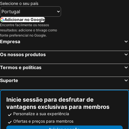
Selecione o seu país
Hotéis em Serra da Estrela
Hotéis em Região de Lisboa
Hotéis em Costa do Sol
Hotéis em Sardenha
Adicionar no Google
Hotéis em Tenerife
Hotéis em Cabo Verde
Encontre facilmente os nossos
Hotéis em São Miguel
Hotéis em Madrid
resultados: adicione o trivago como
fonte preferencial no Google.
Empresa
Os nossos produtos
Termos e políticas
Suporte
Inicie sessão para desfrutar de
vantagens exclusivas para membros
Personalize a sua experiência
Ofertas e preços para membros