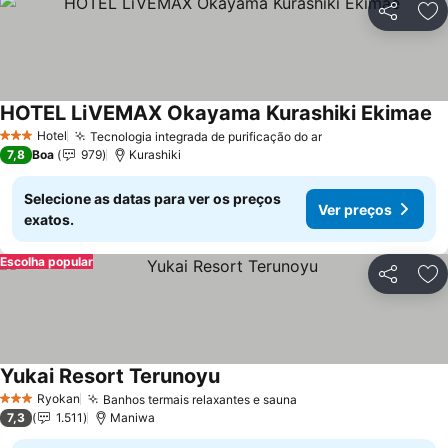
Partilhar
Ad
HOTEL LiVEMAX Okayama Kurashiki Ekimae
Ve
Hotel
Tecnologia integrada de purificação do ar
Ver preços
3 Estrelas
7,8
Boa
979
Kurashiki
Selecione as datas para ver os preços
Ver preços
exatos.
Escolha popular
Partilhar
Ad
Yukai Resort Terunoyu
Ver preços
Ryokan
Banhos termais relaxantes e sauna
Ver preços
3 Estrelas
7,3
1.511
Maniwa