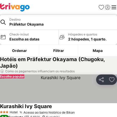
Favoritos
Iniciar
Me
Destino
Präfektur Okayama
Check-in/out
Hóspedes e quartos
Escolha as datas
2 hóspedes, 1 quarto.
Ordenar
Filtrar
Mapa
Hotéis em Präfektur Okayama (Chugoku,
Japão)
Como os pagamentos influenciam os resultados
Escolha popular
Partilhar
Ad
Kurashiki Ivy Square
Ver preços
Hotel
Acesso ao bairro histórico de Bikan
Ver preços
3 Estrelas