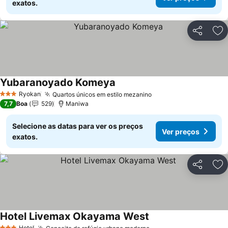
exatos.
Partilhar
Ad
Yubaranoyado Komeya
Ver preços
Ryokan
Quartos únicos em estilo mezanino
Ver preços
3 Estrelas
7,7
Boa
529
Maniwa
Selecione as datas para ver os preços
Ver preços
exatos.
Partilhar
Ad
Hotel Livemax Okayama West
Ver preços
Hotel