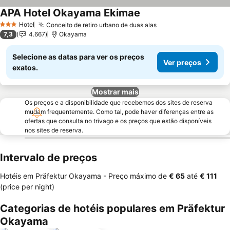
APA Hotel Okayama Ekimae
Ver preços
Hotel
Conceito de retiro urbano de duas alas
Ver preços
3 Estrelas
7,3
4.667
Okayama
Selecione as datas para ver os preços
Ver preços
exatos.
Mostrar mais
Os preços e a disponibilidade que recebemos dos sites de reserva
mudam frequentemente. Como tal, pode haver diferenças entre as
ofertas que consulta no trivago e os preços que estão disponíveis
nos sites de reserva.
Intervalo de preços
Hotéis em Präfektur Okayama -
Preço máximo
de
‎€ 65
até
‎€ 111
(price per night)
Categorias de hotéis populares em Präfektur
Okayama