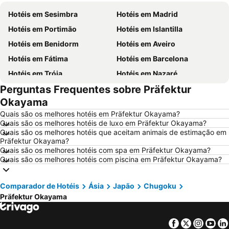
Hotéis em Sesimbra
Hotéis em Madrid
Hotéis em Portimão
Hotéis em Islantilla
Hotéis em Benidorm
Hotéis em Aveiro
Hotéis em Fátima
Hotéis em Barcelona
Hotéis em Tróia
Hotéis em Nazaré
Perguntas Frequentes sobre Präfektur
Hotéis em Évora
Hotéis em Peniche
Okayama
Hotéis em Porto Santo
Hotéis em Isla Canela
Quais são os melhores hotéis em Präfektur Okayama?
Hotéis em Sangenjo
Hotéis em Vila Nova de Milfontes
Quais são os melhores hotéis de luxo em Präfektur Okayama?
Quais são os melhores hotéis que aceitam animais de estimação em
Hotéis em Vilamoura
Hotéis em Vigo
Präfektur Okayama?
Hotéis em Roma
Hotéis em Norte de Portugal
Quais são os melhores hotéis com spa em Präfektur Okayama?
Quais são os melhores hotéis com piscina em Präfektur Okayama?
Hotéis em Centro de Portugal
Hotéis em Málaga
Hotéis em Maiorca
Hotéis em Andaluzia
Comparador de Hotéis
Ásia
Japão
Chugoku
Hotéis em Minorca
Hotéis em Ibiza
Präfektur Okayama
Hotéis em Ilha do Sal
Hotéis em Galiza
Hotéis em Douro
Hotéis em Costa da Luz
Facebook
Twitter
Insta
Yo