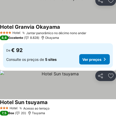
Partilhar
Ad
Hotel Granvia Okayama
Ver preços
Hotel
Jantar panorâmico no décimo nono andar
Ver preços
4 Estrelas
8,6
Excelente
8.828
Okayama
€ 92
De
Consulte os preços de
5 sites
Ver preços
Partilhar
Ad
Hotel Sun tsuyama
Ver preços
Hotel
Acesso ao terraço
Ver preços
3 Estrelas
7,5
Boa
20
Tsuyama