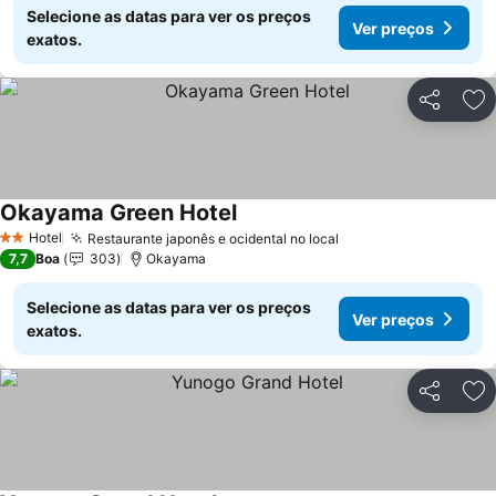
Selecione as datas para ver os preços
Ver preços
exatos.
Partilhar
Ad
Okayama Green Hotel
Ver preços
Hotel
Restaurante japonês e ocidental no local
Ver preços
2 Estrelas
7,7
Boa
303
Okayama
Selecione as datas para ver os preços
Ver preços
exatos.
Partilhar
Ad