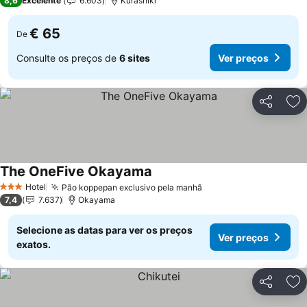
8,6
Excelente
6.603
Kurashiki
€ 65
De
Consulte os preços de
6 sites
Ver preços
Partilhar
Ad
The OneFive Okayama
Ver preços
Hotel
Pão koppepan exclusivo pela manhã
Ver preços
3 Estrelas
7,4
7.637
Okayama
Selecione as datas para ver os preços
Ver preços
exatos.
Partilhar
Ad