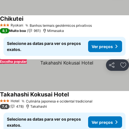
Chikutei
Ver preços
Ryokan
Banhos termais geotérmicos privativos
Ver preços
3 Estrelas
8,1
Muito boa
961
Mimasaka
Selecione as datas para ver os preços
Ver preços
exatos.
Escolha popular
Partilhar
Ad
Takahashi Kokusai Hotel
Ver preços
Hotel
Culinária japonesa e ocidental tradicional
Ver preços
3 Estrelas
7,4
478
Takahashi
Selecione as datas para ver os preços
Ver preços
exatos.