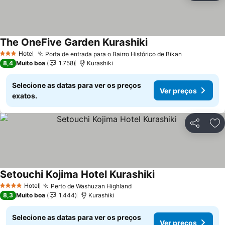
The OneFive Garden Kurashiki
Ver preços
Hotel
Porta de entrada para o Bairro Histórico de Bikan
Ver preços
3 Estrelas
8,4
Muito boa
1.758
Kurashiki
Selecione as datas para ver os preços
Ver preços
exatos.
Partilhar
Ad
Setouchi Kojima Hotel Kurashiki
Ver preços
Hotel
Perto de Washuzan Highland
Ver preços
4 Estrelas
8,3
Muito boa
1.444
Kurashiki
Selecione as datas para ver os preços
Ver preços