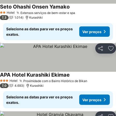
Seto Ohashi Onsen Yamako
Ver preços
Hotel
Extensos serviços de bem-estar e spa
Ver preços
2 Estrelas
7,3
1.014
Kurashiki
Selecione as datas para ver os preços
Ver preços
exatos.
Partilhar
Ad
APA Hotel Kurashiki Ekimae
Ver preços
Hotel
Proximidade com o Bairro Histórico de Bikan
Ver preços
3 Estrelas
7,0
4.693
Kurashiki
Selecione as datas para ver os preços
Ver preços
exatos.