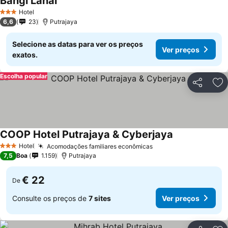
Bangi Lanai
Ver preços
Hotel
3 Estrelas
6,6
23
Putrajaya
Selecione as datas para ver os preços
Ver preços
exatos.
Escolha popular
Partilhar
Ad
COOP Hotel Putrajaya & Cyberjaya
Ver preços
Hotel
Acomodações familiares econômicas
Ver preços
3 Estrelas
7,5
Boa
1.159
Putrajaya
€ 22
De
Consulte os preços de
7 sites
Ver preços