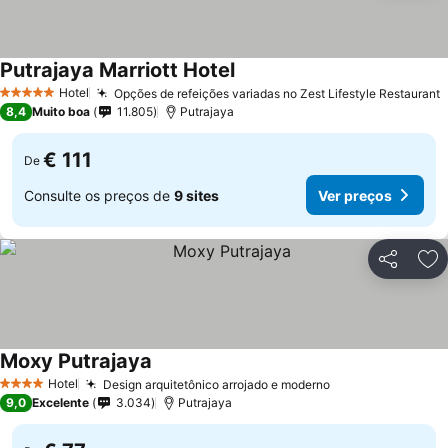
Putrajaya Marriott Hotel
Ver preços
Hotel
Opções de refeições variadas no Zest Lifestyle Restaurant
V
5 Estrelas
8,4
Muito boa
11.805
Putrajaya
€ 111
De
Consulte os preços de
9 sites
Ver preços
Partilhar
Ad
Moxy Putrajaya
Ver preços
Hotel
Design arquitetônico arrojado e moderno
Ver preços
4 Estrelas
9,0
Excelente
3.034
Putrajaya