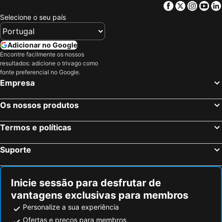
Facebook
Twitter
Insta
Yo
Hotéis em Costa da Luz
Hotéis em São Miguel
Selecione o seu país
Hotéis em Gran Canaria
Hotéis em Malta
Hotéis em Costa de Almería
Hotéis em Região de Viana do Castelo
Adicionar no Google
Encontre facilmente os nossos
resultados: adicione o trivago como
fonte preferencial no Google.
Empresa
Os nossos produtos
Termos e políticas
Suporte
Inicie sessão para desfrutar de
vantagens exclusivas para membros
Personalize a sua experiência
Ofertas e preços para membros