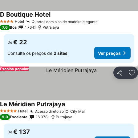
D Boutique Hotel
Ver preços
Hotel
Quartos com piso de madeira elegante
Ver preços
4 Estrelas
7,6
Boa
1.764
Putrajaya
€ 22
De
Consulte os preços de
2 sites
Ver preços
Escolha popular
Partilhar
Ad
Le Méridien Putrajaya
Ver preços
Hotel
Acesso direto ao IOI City Mall
Ver preços
5 Estrelas
9,0
Excelente
16.078
Putrajaya
€ 137
De