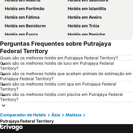
Hotéis em Portimão
Hotéis em Islantilla
Hotéis em Fátima
Hotéis em Aveiro
Hotéis em Benidorm
Hotéis em Tróia
Hotéis em Évora
Hotéis em Peniche
Perguntas Frequentes sobre Putrajaya
Hotéis em Porto Santo
Hotéis em Barcelona
Federal Territory
Hotéis em Sangenjo
Hotéis em Nazaré
Quais são os melhores hotéis em Putrajaya Federal Territory?
Hotéis em Vigo
Hotéis em Vila Nova de Milfontes
Quais são os melhores hotéis de luxo em Putrajaya Federal
Territory?
Hotéis em Isla Canela
Hotéis em Roma
Quais são os melhores hotéis que aceitam animais de estimação em
Hotéis em Vilamoura
Hotéis em Centro de Portugal
Putrajaya Federal Territory?
Quais são os melhores hotéis com spa em Putrajaya Federal
Hotéis em Sul de Espanha
Hotéis em Málaga
Territory?
Quais são os melhores hotéis com piscina em Putrajaya Federal
Hotéis em Minorca
Hotéis em Galiza
Territory?
Hotéis em Andaluzia
Hotéis em Maiorca
Hotéis em Douro
Hotéis em Ilha do Sal
Comparador de Hotéis
Ásia
Malásia
Hotéis em Ibiza
Hotéis em Região de Lisboa
Putrajaya Federal Territory
Hotéis em Serra da Estrela
Hotéis em Tenerife