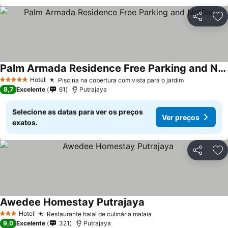
Partilhar
Ad
Palm Armada Residence Free Parking and Netflix
Ver preços
Hotel
Piscina na cobertura com vista para o jardim
Ver preços
5 Estrelas
8,7
Excelente
61
Putrajaya
Selecione as datas para ver os preços
Ver preços
exatos.
Partilhar
Ad
Awedee Homestay Putrajaya
Ver preços
Hotel
Restaurante halal de culinária malaia
Ver preços
3 Estrelas
9,0
Excelente
321
Putrajaya