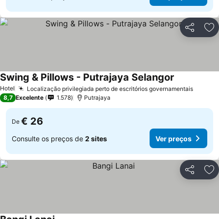
Partilhar
Ad
Swing & Pillows - Putrajaya Selangor
Ver preços
Hotel
Localização privilegiada perto de escritórios governamentais
Ver pr
8,7
Excelente
1.578
Putrajaya
€ 26
De
Consulte os preços de
2 sites
Ver preços
Partilhar
Ad