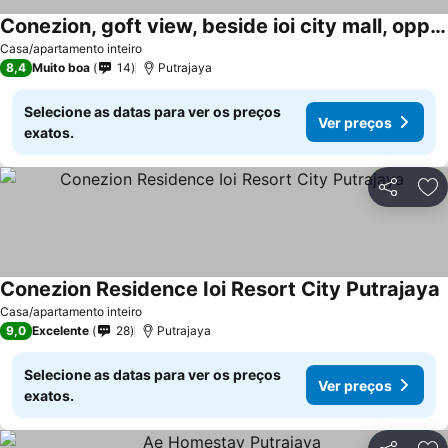
Conezion, goft view, beside ioi city mall, opposite hospital serdang, beside Uniteen and UPM, Putrajaya
Ver preços
Casa/apartamento inteiro
8,4
Muito boa
14
Putrajaya
Selecione as datas para ver os preços
Ver preços
exatos.
Partilhar
Ad
Conezion Residence Ioi Resort City Putrajaya
V
Casa/apartamento inteiro
9,0
Excelente
28
Putrajaya
Selecione as datas para ver os preços
Ver preços
exatos.