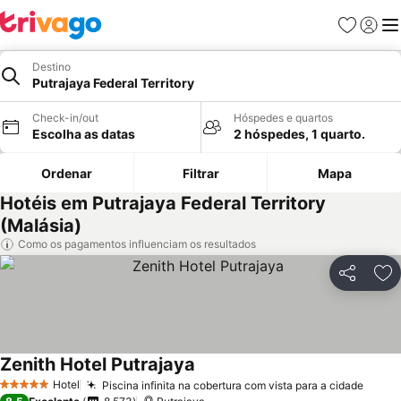
Favoritos
Iniciar
Me
Destino
Putrajaya Federal Territory
Check-in/out
Hóspedes e quartos
Escolha as datas
2 hóspedes, 1 quarto.
Ordenar
Filtrar
Mapa
Hotéis em Putrajaya Federal Territory
(Malásia)
Como os pagamentos influenciam os resultados
Partilhar
Ad
Zenith Hotel Putrajaya
Ver preços
Hotel
Piscina infinita na cobertura com vista para a cidade
Ver p
5 Estrelas