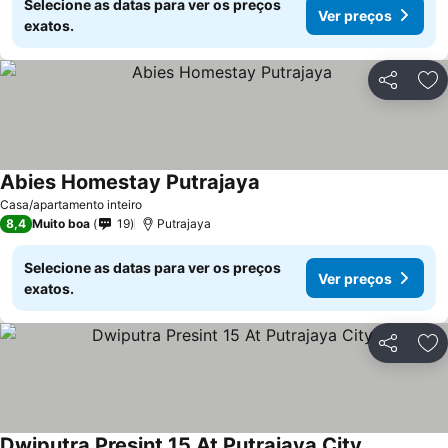
Selecione as datas para ver os preços
Ver preços
exatos.
Partilhar
Ad
Abies Homestay Putrajaya
Ver preços
Casa/apartamento inteiro
8,4
Muito boa
19
Putrajaya
Selecione as datas para ver os preços
Ver preços
exatos.
Partilhar
Ad
Dwiputra Presint 15 At Putrajaya City