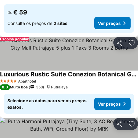
€ 59
De
Consulte os preços de
2 sites
Ver preços
Escolha popular
Partilhar
Ad
Luxurious Rustic Suite Conezion Botanical Garden IOI City Mall Putrajaya 5 plus 1 Paxs 3 Rooms 2 Baths
Ver preços
Aparthotel
5 Estrelas
8,3
Muito boa
358
Putrajaya
Selecione as datas para ver os preços
Ver preços
exatos.
Partilhar
Ad