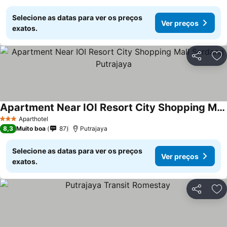
Selecione as datas para ver os preços
Ver preços
exatos.
Partilhar
Ad
Apartment Near IOI Resort City Shopping Mall Serdang Putrajaya
Ver preços
Aparthotel
3 Estrelas
8,3
Muito boa
87
Putrajaya
Selecione as datas para ver os preços
Ver preços
exatos.
Partilhar
Ad