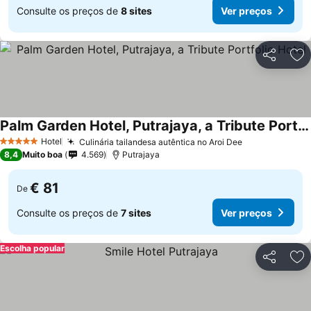
Consulte os preços de
8 sites
Ver preços
Partilhar
Ad
Palm Garden Hotel, Putrajaya, a Tribute Portfolio Hotel
Ver preços
Hotel
Culinária tailandesa autêntica no Aroi Dee
Ver preços
5 Estrelas
8,4
Muito boa
4.569
Putrajaya
€ 81
De
Consulte os preços de
7 sites
Ver preços
Escolha popular
Partilhar
Ad