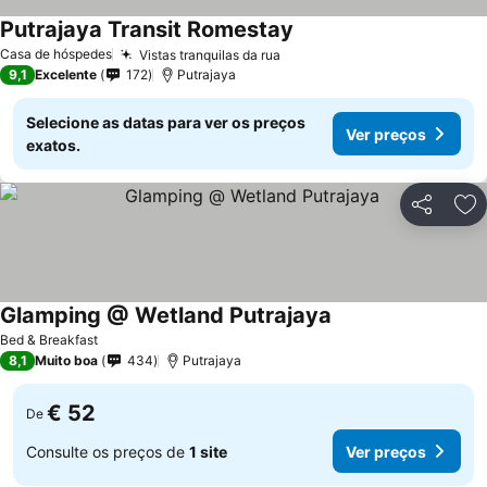
Putrajaya Transit Romestay
Ver preços
Casa de hóspedes
Vistas tranquilas da rua
Ver preços
9,1
Excelente
172
Putrajaya
Selecione as datas para ver os preços
Ver preços
exatos.
Partilhar
Ad
Glamping @ Wetland Putrajaya
Ver preços
Bed & Breakfast
8,1
Muito boa
434
Putrajaya
€ 52
De
Consulte os preços de
1 site
Ver preços