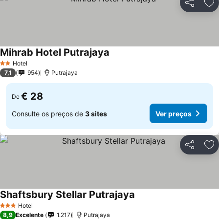
Partilhar
Ad
Mihrab Hotel Putrajaya
Ver preços
Hotel
2 Estrelas
7,1
954
Putrajaya
€ 28
De
Consulte os preços de
3 sites
Ver preços
Partilhar
Ad
Shaftsbury Stellar Putrajaya
Ver preços
Hotel
3 Estrelas
8,9
Excelente
1.217
Putrajaya