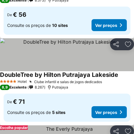
8,5
Excelente
8.573
Putrajaya
€ 56
De
Consulte os preços de
10 sites
Ver preços
Partilhar
Ad
DoubleTree by Hilton Putrajaya Lakeside
Ver pr
Hotel
Clube infantil e salas de jogos dedicados
Ver preços
5 Estrelas
8,9
Excelente
8.267
Putrajaya
€ 71
De
Consulte os preços de
5 sites
Ver preços
Escolha popular