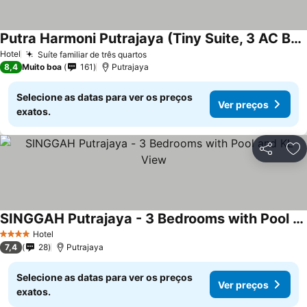
Putra Harmoni Putrajaya (Tiny Suite, 3 AC Bedrooms, 1 Bath, WiFi, Ground Floor) by MRK
Ver preços
Hotel
Suíte familiar de três quartos
Ver preços
8,4
Muito boa
161
Putrajaya
Selecione as datas para ver os preços
Ver preços
exatos.
Partilhar
Ad
SINGGAH Putrajaya - 3 Bedrooms with Pool and KL View
Ver preços
Hotel
4 Estrelas
7,4
28
Putrajaya
Selecione as datas para ver os preços
Ver preços
exatos.