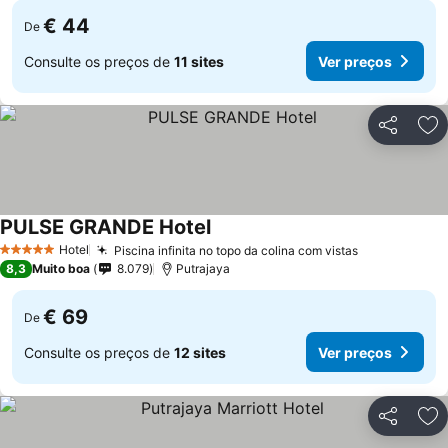
€ 44
De
Consulte os preços de
11 sites
Ver preços
Partilhar
Ad
PULSE GRANDE Hotel
Ver preços
Hotel
Piscina infinita no topo da colina com vistas
Ver preços
5 Estrelas
8,3
Muito boa
8.079
Putrajaya
€ 69
De
Consulte os preços de
12 sites
Ver preços
Partilhar
Ad