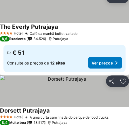
Partilhar
Ad
The Everly Putrajaya
Ver preços
Hotel
Café da manhã buffet variado
Ver preços
4 Estrelas
8,6
Excelente
34.526
Putrajaya
€ 51
De
Consulte os preços de
12 sites
Ver preços
Partilhar
Ad
Dorsett Putrajaya
Ver preços
Hotel
A uma curta caminhada do parque de food trucks
Ver preç
4 Estrelas
8,4
Muito boa
18.517
Putrajaya