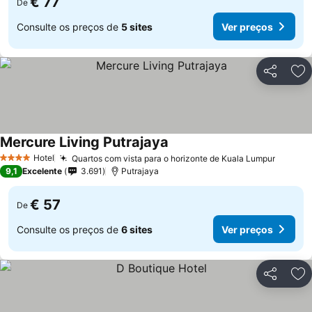
€ 77
De
Consulte os preços de
5 sites
Ver preços
Partilhar
Ad
Mercure Living Putrajaya
Ver preços
Hotel
Quartos com vista para o horizonte de Kuala Lumpur
Ver pr
4 Estrelas
9,1
Excelente
3.691
Putrajaya
€ 57
De
Consulte os preços de
6 sites
Ver preços
Partilhar
Ad