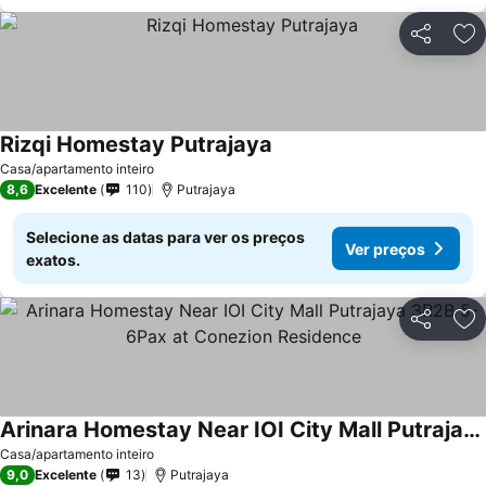
Partilhar
Ad
Rizqi Homestay Putrajaya
Ver preços
Casa/apartamento inteiro
8,6
Excelente
110
Putrajaya
Selecione as datas para ver os preços
Ver preços
exatos.
Partilhar
Ad
Arinara Homestay Near IOI City Mall Putrajaya 3R2B 5-6Pax at Conezion Residence
Ver preços
Casa/apartamento inteiro
9,0
Excelente
13
Putrajaya