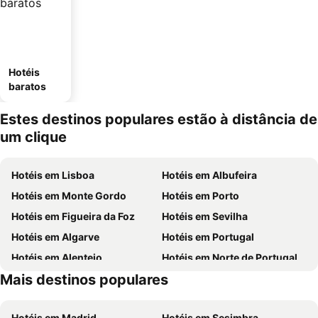
Hotéis
baratos
Estes destinos populares estão à distância de
um clique
Hotéis em Lisboa
Hotéis em Albufeira
Hotéis em Monte Gordo
Hotéis em Porto
Hotéis em Figueira da Foz
Hotéis em Sevilha
Hotéis em Algarve
Hotéis em Portugal
Hotéis em Alentejo
Hotéis em Norte de Portugal
Mais destinos populares
Hotéis em Madeira
Hotéis em Espanha
Hotéis em Madrid
Hotéis em Sesimbra