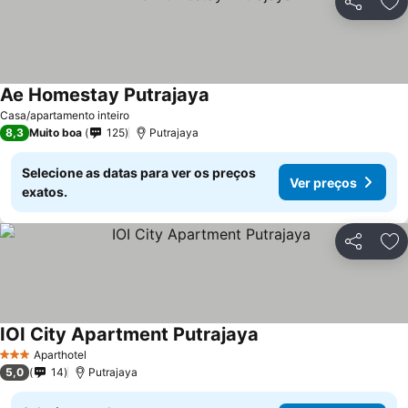
Partilhar
Ad
Ae Homestay Putrajaya
Ver preços
Casa/apartamento inteiro
8,3
Muito boa
125
Putrajaya
Selecione as datas para ver os preços
Ver preços
exatos.
Partilhar
Ad
IOI City Apartment Putrajaya
Ver preços
Aparthotel
3 Estrelas
5,0
14
Putrajaya