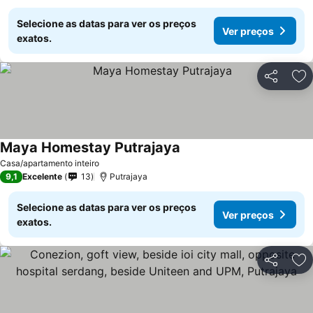
Selecione as datas para ver os preços
Ver preços
exatos.
Partilhar
Ad
Maya Homestay Putrajaya
Ver preços
Casa/apartamento inteiro
9,1
Excelente
13
Putrajaya
Selecione as datas para ver os preços
Ver preços
exatos.
Partilhar
Ad