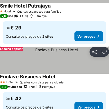
Smile Hotel Putrajaya
Ver preços
Hotel
Quartos espaçosos para famílias
Ver preços
1 Estrelas
7,6
Boa
1.499
Putrajaya
€ 29
De
Consulte os preços de
2 sites
Ver preços
Escolha popular
Partilhar
Ad
Enclave Business Hotel
Ver preços
Hotel
Quartos com vista para a cidade
Ver preços
2 Estrelas
8,2
Muito boa
1.785
Putrajaya
€ 42
De
Consulte os preços de
5 sites
Ver preços