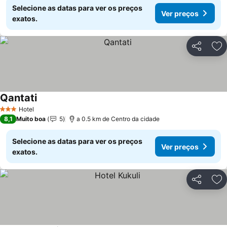
Selecione as datas para ver os preços
Ver preços
exatos.
Partilhar
Ad
Qantati
Ver preços
Hotel
3 Estrelas
8,1
Muito boa
5
a 0.5 km de Centro da cidade
Selecione as datas para ver os preços
Ver preços
exatos.
Partilhar
Ad