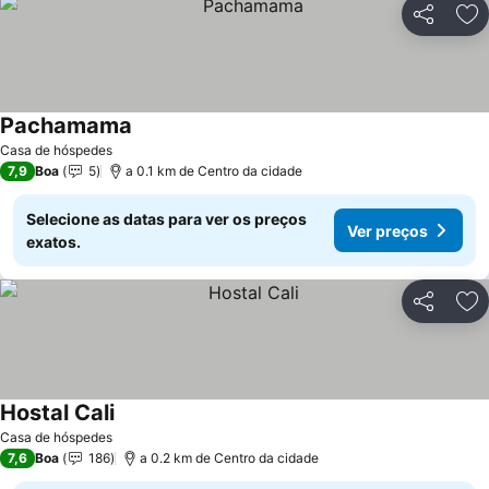
Partilhar
Ad
Pachamama
Ver preços
Casa de hóspedes
7,9
Boa
5
a 0.1 km de Centro da cidade
Selecione as datas para ver os preços
Ver preços
exatos.
Partilhar
Ad
Hostal Cali
Ver preços
Casa de hóspedes
7,6
Boa
186
a 0.2 km de Centro da cidade