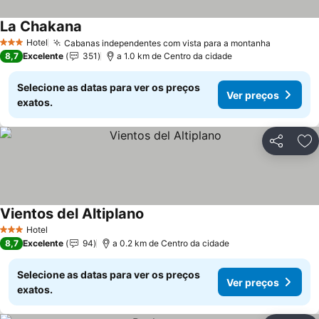
La Chakana
Ver preços
Hotel
Cabanas independentes com vista para a montanha
Ver preç
3 Estrelas
8,7
Excelente
351
a 1.0 km de Centro da cidade
Selecione as datas para ver os preços
Ver preços
exatos.
Partilhar
Ad
Vientos del Altiplano
Ver preços
Hotel
3 Estrelas
8,7
Excelente
94
a 0.2 km de Centro da cidade
Selecione as datas para ver os preços
Ver preços
exatos.