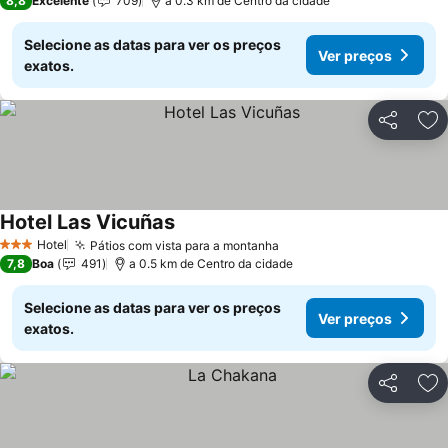
8,8
Excelente
709
a 0.3 km de Centro da cidade
Selecione as datas para ver os preços
Ver preços
exatos.
Partilhar
Ad
Hotel Las Vicuñas
Ver preços
Hotel
Pátios com vista para a montanha
Ver preços
3 Estrelas
7,8
Boa
491
a 0.5 km de Centro da cidade
Selecione as datas para ver os preços
Ver preços
exatos.
Partilhar
Ad