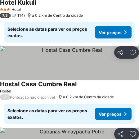
Hotel Kukuli
Ver preços
Hotel
3 Estrelas
7,3
114
a 0.2 km de Centro da cidade
Selecione as datas para ver os preços
Ver preços
exatos.
Partilhar
Ad
Hostal Casa Cumbre Real
Ver preços
Hostel
/
a 0.2 km de Centro da cidade
Pontuação não disponível
Selecione as datas para ver os preços
Ver preços
exatos.
Partilhar
Ad