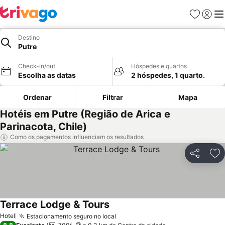
Favoritos
Iniciar
Me
Destino
Putre
Check-in/out
Hóspedes e quartos
Escolha as datas
2 hóspedes, 1 quarto.
Ordenar
Filtrar
Mapa
Hotéis em Putre (Região de Arica e
Parinacota, Chile)
Como os pagamentos influenciam os resultados
Partilhar
Ad
Terrace Lodge & Tours
Ver preços
Hotel
Estacionamento seguro no local
Ver preços