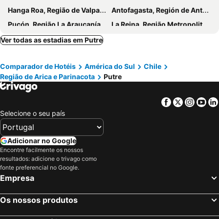
Hanga Roa, Região de Valparaíso Hotéis
Antofagasta, Región de Antofagasta Hotéis
Pucón, Região La Araucanía Hotéis
La Reina, Região Metropolitana de Santiago Hotéis
Ver todas as estadias em Putre
Comparador de Hotéis
América do Sul
Chile
Região de Arica e Parinacota
Putre
Facebook
Twitter
Insta
Yo
Selecione o seu país
Adicionar no Google
Encontre facilmente os nossos
resultados: adicione o trivago como
fonte preferencial no Google.
Empresa
Os nossos produtos