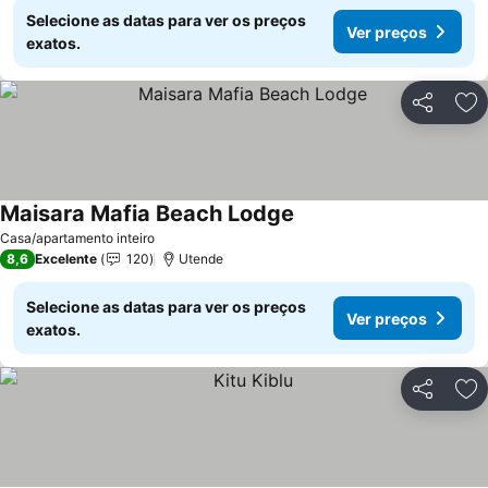
Selecione as datas para ver os preços
Ver preços
exatos.
Partilhar
Ad
Maisara Mafia Beach Lodge
Ver preços
Casa/apartamento inteiro
8,6
Excelente
120
Utende
Selecione as datas para ver os preços
Ver preços
exatos.
Partilhar
Ad