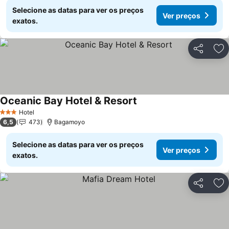
Selecione as datas para ver os preços
Ver preços
exatos.
Partilhar
Ad
Oceanic Bay Hotel & Resort
Ver preços
Hotel
3 Estrelas
6,5
473
Bagamoyo
Selecione as datas para ver os preços
Ver preços
exatos.
Partilhar
Ad