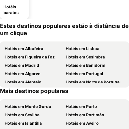
Hotéis
baratos
Estes destinos populares estão à distância de
um clique
Hotéis em Albufeira
Hotéis em Lisboa
Hotéis em Figueira da Foz
Hotéis em Sesimbra
Hotéis em Madrid
Hotéis em Benidorm
Hotéis em Algarve
Hotéis em Portugal
Hotéis em Alentejo
Hotéis em Norte de Portugal
Mais destinos populares
Hotéis em Madeira
Hotéis em Espanha
Hotéis em Monte Gordo
Hotéis em Porto
Hotéis em Sevilha
Hotéis em Portimão
Hotéis em Islantilla
Hotéis em Aveiro