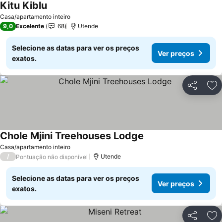
Kitu Kiblu
Ver preços
Casa/apartamento inteiro
9,0
Excelente
68
Utende
Selecione as datas para ver os preços
Ver preços
exatos.
Partilhar
Ad
Chole Mjini Treehouses Lodge
Ver preços
Casa/apartamento inteiro
/
Utende
Pontuação não disponível
Selecione as datas para ver os preços
Ver preços
exatos.
Partilhar
Ad