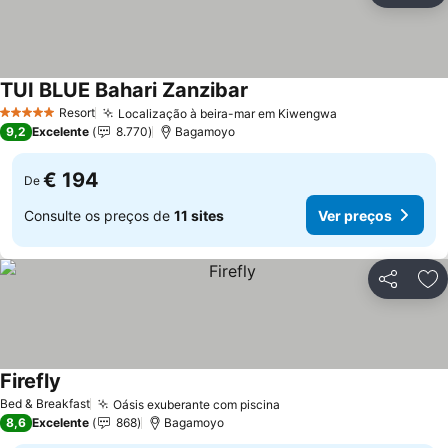
TUI BLUE Bahari Zanzibar
Ver preços
Resort
Localização à beira-mar em Kiwengwa
Ver preços
5 Estrelas
9,2
Excelente
8.770
Bagamoyo
€ 194
De
Consulte os preços de
11 sites
Ver preços
Partilhar
Ad
Firefly
Ver preços
Bed & Breakfast
Oásis exuberante com piscina
Ver preços
8,6
Excelente
868
Bagamoyo