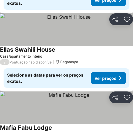
Ver preços
exatos.
Partilhar
Ad
Ellas Swahili House
Ver preços
Casa/apartamento inteiro
/
Bagamoyo
Pontuação não disponível
Selecione as datas para ver os preços
Ver preços
exatos.
Partilhar
Ad
Mafia Fabu Lodge
Ver preços