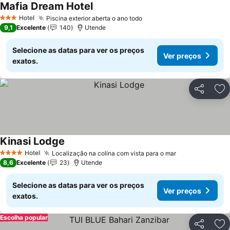
Mafia Dream Hotel
Ver preços
Hotel
Piscina exterior aberta o ano todo
Ver preços
3 Estrelas
9,1
Excelente
140
Utende
Selecione as datas para ver os preços
Ver preços
exatos.
Partilhar
Ad
Kinasi Lodge
Ver preços
Hotel
Localização na colina com vista para o mar
Ver preços
4 Estrelas
8,6
Excelente
23
Utende
Selecione as datas para ver os preços
Ver preços
exatos.
Escolha popular
Partilhar
Ad