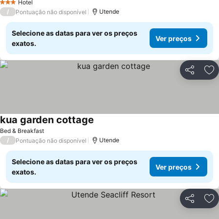
Hotel
3 Estrelas
/
Utende
Pontuação não disponível
Selecione as datas para ver os preços
Ver preços
exatos.
Partilhar
Ad
kua garden cottage
Ver preços
Bed & Breakfast
/
Utende
Pontuação não disponível
Selecione as datas para ver os preços
Ver preços
exatos.
Partilhar
Ad