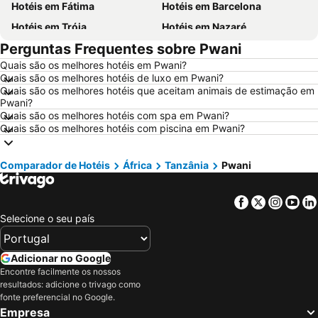
Hotéis em Fátima
Hotéis em Barcelona
Hotéis em Tróia
Hotéis em Nazaré
Perguntas Frequentes sobre Pwani
Hotéis em Évora
Hotéis em Peniche
Quais são os melhores hotéis em Pwani?
Hotéis em Porto Santo
Hotéis em Isla Canela
Quais são os melhores hotéis de luxo em Pwani?
Hotéis em Sangenjo
Hotéis em Vila Nova de Milfontes
Quais são os melhores hotéis que aceitam animais de estimação em
Pwani?
Hotéis em Vilamoura
Hotéis em Vigo
Quais são os melhores hotéis com spa em Pwani?
Quais são os melhores hotéis com piscina em Pwani?
Hotéis em Roma
Hotéis em Centro de Portugal
Hotéis em Sul de Espanha
Hotéis em Málaga
Comparador de Hotéis
África
Tanzânia
Pwani
Hotéis em Maiorca
Hotéis em Andaluzia
Hotéis em Minorca
Hotéis em Ibiza
Facebook
Twitter
Insta
Yo
Hotéis em Ilha do Sal
Hotéis em Galiza
Selecione o seu país
Hotéis em Douro
Hotéis em Costa da Luz
Hotéis em Serra da Estrela
Hotéis em Região de Lisboa
Adicionar no Google
Encontre facilmente os nossos
Hotéis em Costa do Sol
Hotéis em Sardenha
resultados: adicione o trivago como
Hotéis em Tenerife
Hotéis em Cabo Verde
fonte preferencial no Google.
Empresa
Hotéis em São Miguel