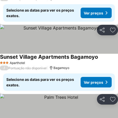
Selecione as datas para ver os preços
Ver preços
exatos.
Partilhar
Ad
Sunset Village Apartments Bagamoyo
Ver preço
Aparthotel
3 Estrelas
/
Bagamoyo
Pontuação não disponível
Selecione as datas para ver os preços
Ver preços
exatos.
Partilhar
Ad