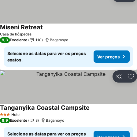
Miseni Retreat
Ver preços
Casa de hóspedes
9,3
Excelente
110
Bagamoyo
Selecione as datas para ver os preços
Ver preços
exatos.
Partilhar
Ad
Tanganyika Coastal Campsite
Ver preços
Hotel
3 Estrelas
8,9
Excelente
8
Bagamoyo
Selecione as datas para ver os preços