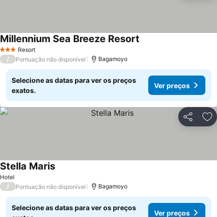
Millennium Sea Breeze Resort
Ver preços
Resort
3 Estrelas
/
Bagamoyo
Pontuação não disponível
Selecione as datas para ver os preços
Ver preços
exatos.
Partilhar
Ad
Stella Maris
Ver preços
Hotel
/
Bagamoyo
Pontuação não disponível
Selecione as datas para ver os preços
Ver preços