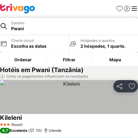
Favoritos
Iniciar
Me
Destino
Pwani
Check-in/out
Hóspedes e quartos
Escolha as datas
2 hóspedes, 1 quarto.
Ordenar
Filtrar
Mapa
Hotéis em Pwani (Tanzânia)
Como os pagamentos influenciam os resultados
Partilhar
Ad
Kileleni
Ver preços
Resort
3 Estrelas
9,7
Excelente
70
Utende