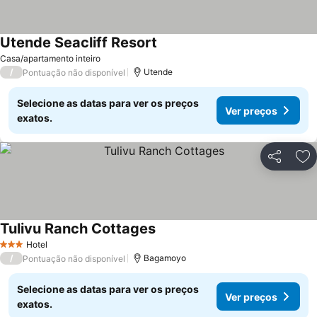
Utende Seacliff Resort
Ver preços
Casa/apartamento inteiro
/
Utende
Pontuação não disponível
Selecione as datas para ver os preços
Ver preços
exatos.
Partilhar
Ad
Tulivu Ranch Cottages
Ver preços
Hotel
3 Estrelas
/
Bagamoyo
Pontuação não disponível
Selecione as datas para ver os preços
Ver preços
exatos.