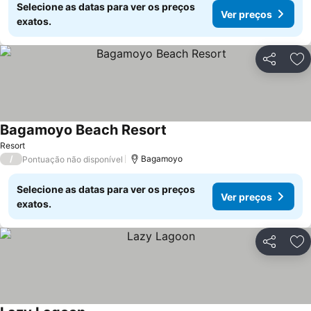
Selecione as datas para ver os preços
Ver preços
exatos.
Partilhar
Ad
Bagamoyo Beach Resort
Ver preços
Resort
/
Bagamoyo
Pontuação não disponível
Selecione as datas para ver os preços
Ver preços
exatos.
Partilhar
Ad