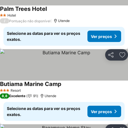
Palm Trees Hotel
Ver preços
Hotel
2 Estrelas
/
Utende
Pontuação não disponível
Selecione as datas para ver os preços
Ver preços
exatos.
Partilhar
Ad
Butiama Marine Camp
Ver preços
Resort
3 Estrelas
8,8
Excelente
91
Utende
Selecione as datas para ver os preços
Ver preços
exatos.