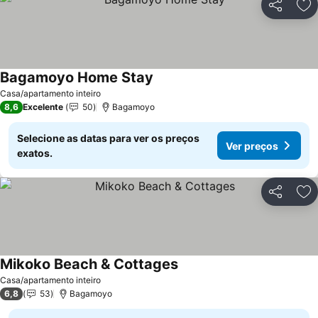
Partilhar
Ad
Bagamoyo Home Stay
Ver preços
Casa/apartamento inteiro
8,6
Excelente
50
Bagamoyo
Selecione as datas para ver os preços
Ver preços
exatos.
Partilhar
Ad
Mikoko Beach & Cottages
Ver preços
Casa/apartamento inteiro
6,8
53
Bagamoyo