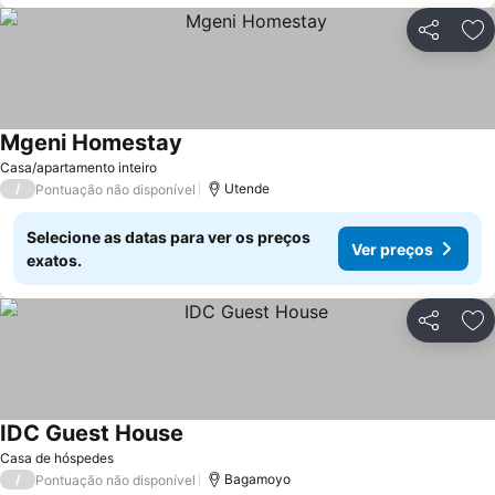
Partilhar
Ad
Mgeni Homestay
Ver preços
Casa/apartamento inteiro
/
Utende
Pontuação não disponível
Selecione as datas para ver os preços
Ver preços
exatos.
Partilhar
Ad
IDC Guest House
Ver preços
Casa de hóspedes
/
Bagamoyo
Pontuação não disponível