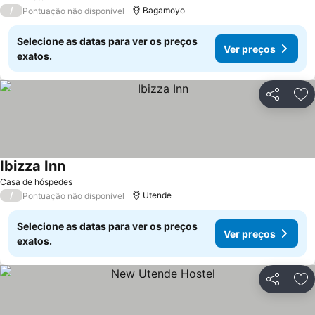
3 Estrelas
/
Bagamoyo
Pontuação não disponível
Selecione as datas para ver os preços
Ver preços
exatos.
Partilhar
Ad
Ibizza Inn
Ver preços
Casa de hóspedes
/
Utende
Pontuação não disponível
Selecione as datas para ver os preços
Ver preços
exatos.
Partilhar
Ad