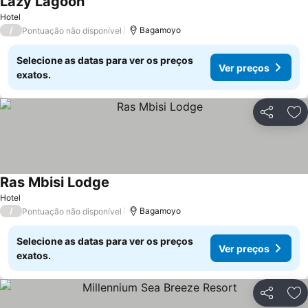
Lazy Lagoon
Ver preços
Hotel
/
Bagamoyo
Pontuação não disponível
Selecione as datas para ver os preços
Ver preços
exatos.
Partilhar
Ad
Ras Mbisi Lodge
Ver preços
Hotel
/
Bagamoyo
Pontuação não disponível
Selecione as datas para ver os preços
Ver preços
exatos.
Partilhar
Ad