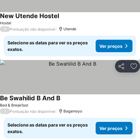
New Utende Hostel
Ver preços
Hostel
/
Utende
Pontuação não disponível
Selecione as datas para ver os preços
Ver preços
exatos.
Partilhar
Ad
Be Swahilid B And B
Ver preços
Bed & Breakfast
/
Bagamoyo
Pontuação não disponível
Selecione as datas para ver os preços
Ver preços
exatos.