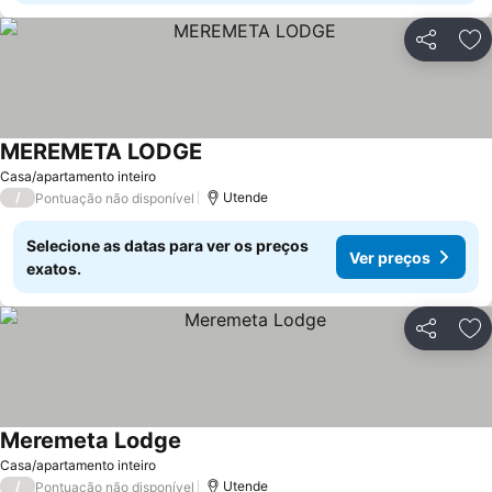
Partilhar
Ad
MEREMETA LODGE
Ver preços
Casa/apartamento inteiro
/
Utende
Pontuação não disponível
Selecione as datas para ver os preços
Ver preços
exatos.
Partilhar
Ad
Meremeta Lodge
Ver preços
Casa/apartamento inteiro
/
Utende
Pontuação não disponível