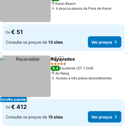
Karon Beach
A poucos passos da Praia de Karon
Ver pr
€ 51
De
Consulte os preços de
13 sites
Ver preços
Rayavadee
Partilhar
Adicionar aos favoritos
Ver preços
5 Estrelas
9,4
Excelente
7.349
Ao Nang
Acesso a três praias deslumbrantes
Ver pr
Escolha popular
€ 412
De
Consulte os preços de
15 sites
Ver preços