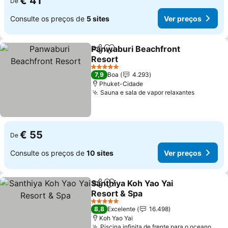
€ 41
De
Consulte os preços de
5 sites
Ver preços
Panwaburi Beachfront
Partilhar
Adicionar aos favoritos
Resort
Ver preços
5 Estrelas
7,9
Boa
4.293
Phuket-Cidade
Sauna e sala de vapor relaxantes
Ver preç
€ 55
De
Consulte os preços de
10 sites
Ver preços
Santhiya Koh Yao Yai
Partilhar
Adicionar aos favoritos
Resort & Spa
Ver preços
5 Estrelas
8,8
Excelente
16.498
Koh Yao Yai
Piscina infinita de frente para o oceano