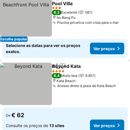
Partilhar
Adicionar aos favoritos
Pool Villa
Ver preços
3 Estrelas
9,2
Excelente
587
Ao Bang Po
Piscina privativa com vista para o mar
Ver 
Escolha popular
Selecione as datas para ver os preços
Ver preços
exatos.
Beyond Kata
Partilhar
Adicionar aos favoritos
Ver preços
4 Estrelas
8,4
Muito boa
8.857
Kata Beach
Acesso direto à praia de Kata Beach
Ver pr
€ 62
De
Consulte os preços de
13 sites
Ver preços