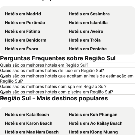
Hotéis em Madrid
Hotéis em Sesimbra
Hotéis em Portimão
Hotéis em Islantilla
Hotéis em Fátima
Hotéis em Aveiro
Hotéis em Benidorm
Hotéis em Tróia
Hotéis em Évora
Hotéis em Peniche
Perguntas Frequentes sobre Região Sul
Hotéis em Porto Santo
Hotéis em Barcelona
Quais são os melhores hotéis em Região Sul?
Hotéis em Sangenjo
Hotéis em Nazaré
Quais são os melhores hotéis de luxo em Região Sul?
Hotéis em Vigo
Hotéis em Vila Nova de Milfontes
Quais são os melhores hotéis que aceitam animais de estimação em
Região Sul?
Hotéis em Isla Canela
Hotéis em Roma
Quais são os melhores hotéis com spa em Região Sul?
Quais são os melhores hotéis com piscina em Região Sul?
Hotéis em Vilamoura
Hotéis em Portugal
Região Sul - Mais destinos populares
Hotéis em Norte de Portugal
Hotéis em Málaga
Hotéis em Minorca
Hotéis em Galiza
Hotéis em Kata Beach
Hotéis em Koh Phangan
Hotéis em Andaluzia
Hotéis em Maiorca
Hotéis em Karon Beach
Hotéis em Ao Railay Beach
Hotéis em Douro
Hotéis em Ilha do Sal
Hotéis em Mae Nam Beach
Hotéis em Klong Muang