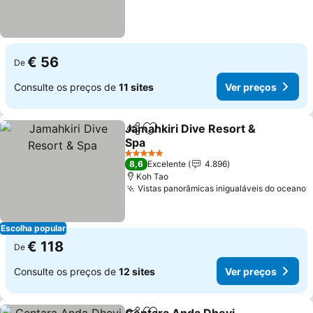
€ 56
De
Consulte os preços de
11 sites
Ver preços
Jamahkiri Dive Resort &
Partilhar
Adicionar aos favoritos
Spa
Ver preços
5 Estrelas
8,6
Excelente
4.896
Koh Tao
Vistas panorâmicas inigualáveis do oceano
V
Escolha popular
€ 118
De
Consulte os preços de
12 sites
Ver preços