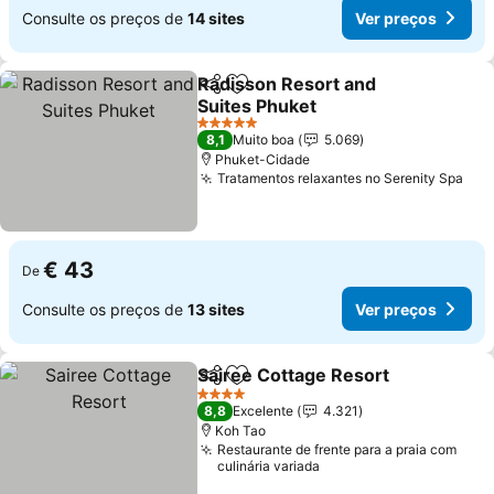
Consulte os preços de
14 sites
Ver preços
Radisson Resort and
Partilhar
Adicionar aos favoritos
Suites Phuket
Ver preços
5 Estrelas
8,1
Muito boa
5.069
Phuket-Cidade
Tratamentos relaxantes no Serenity Spa
Ver
€ 43
De
Consulte os preços de
13 sites
Ver preços
Sairee Cottage Resort
Partilhar
Adicionar aos favoritos
Ver
4 Estrelas
8,8
Excelente
4.321
Koh Tao
Restaurante de frente para a praia com
culinária variada