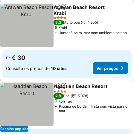
Arawan Beach Resort
Partilhar
Adicionar aos favoritos
Krabi
Ver preços
4 Estrelas
8,2
Muito boa
1.805
Krabi
Jantar à beira-mar com ambiente sereno
Ver
€ 30
De
Consulte os preços de
10 sites
Ver preços
Haadtien Beach Resort
Partilhar
Adicionar aos favoritos
Ver
4 Estrelas
7,8
Boa
5.978
Koh Tao
Piscina de borda infinita com vista para o
mar
Escolha popular