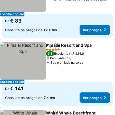
Ver 
Escolha popular
€ 83
De
Consulte os preços de
12 sites
Ver preços
Pimalai Resort and Spa
Partilhar
Adicionar aos favoritos
Ver
5 Estrelas
9,6
Excelente
8.142
Koh Lanta City
Spa premiado na selva
Ver preços
Escolha popular
€ 141
De
Consulte os preços de
7 sites
Ver preços
White Whale Beachfront