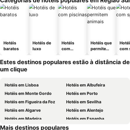
Categorias de hotéis populares em Região Sul
Hotéis
Hotéis de
Hotéis
Hotéis que
Hoté
baratos
luxo
com
permitem
com 
piscinas
animais
Estes destinos populares estão à distância de
um clique
Hotéis em Lisboa
Hotéis em Albufeira
Hotéis em Monte Gordo
Hotéis em Porto
Hotéis em Figueira da Foz
Hotéis em Sevilha
Hotéis em Algarve
Hotéis em Alentejo
Hotéis em Madeira
Hotéis em Espanha
Mais destinos populares
Hotéis em Centro de Portugal
Hotéis em Sul de Espanha