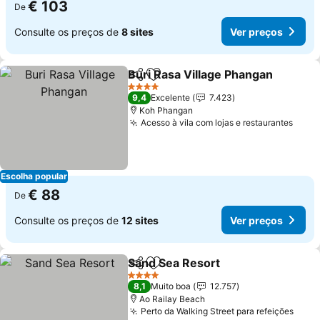
€ 103
De
Consulte os preços de
8 sites
Ver preços
Buri Rasa Village Phangan
Partilhar
Adicionar aos favoritos
4 Estrelas
9,4
Excelente
7.423
Koh Phangan
Acesso à vila com lojas e restaurantes
Ver 
Escolha popular
€ 88
De
Consulte os preços de
12 sites
Ver preços
Sand Sea Resort
Partilhar
Adicionar aos favoritos
Ver preço
4 Estrelas
8,1
Muito boa
12.757
Ao Railay Beach
Perto da Walking Street para refeições
Ver 