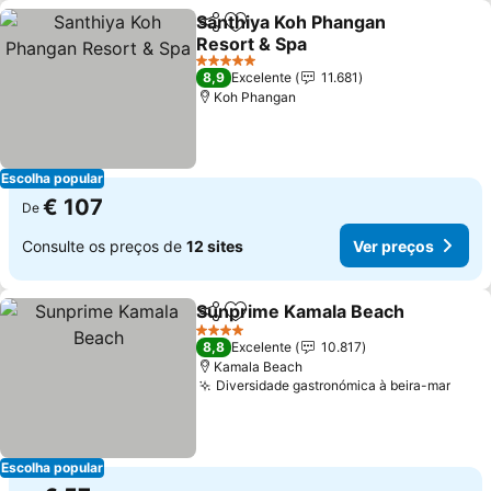
Santhiya Koh Phangan
Partilhar
Adicionar aos favoritos
Resort & Spa
Ver preços
5 Estrelas
8,9
Excelente
11.681
Koh Phangan
Escolha popular
€ 107
De
Consulte os preços de
12 sites
Ver preços
Sunprime Kamala Beach
Partilhar
Adicionar aos favoritos
V
4 Estrelas
8,8
Excelente
10.817
Kamala Beach
Diversidade gastronómica à beira-mar
Ver 
Escolha popular