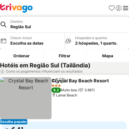
Favoritos
Iniciar
Me
Destino
Região Sul
Check-in/out
Hóspedes e quartos
Escolha as datas
2 hóspedes, 1 quarto.
Ordenar
Filtrar
Mapa
Hotéis em Região Sul (Tailândia)
Como os pagamentos influenciam os resultados
Crystal Bay Beach Resort
Partilhar
Adicionar aos favoritos
3 Estrelas
8,2
Muito boa
5.967
Lamai Beach
Escolha popular