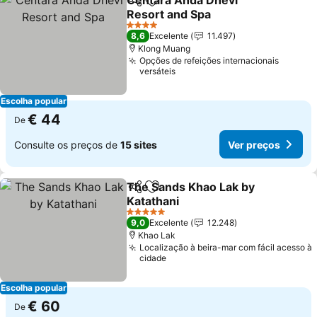
Centara Anda Dhevi
Partilhar
Adicionar aos favoritos
Resort and Spa
Ver preços
4 Estrelas
8,6
Excelente
11.497
Klong Muang
Opções de refeições internacionais
versáteis
Escolha popular
€ 44
De
Consulte os preços de
15 sites
Ver preços
The Sands Khao Lak by
Partilhar
Adicionar aos favoritos
Katathani
Ver preços
5 Estrelas
9,0
Excelente
12.248
Khao Lak
Localização à beira-mar com fácil acesso à
cidade
Escolha popular
€ 60
De