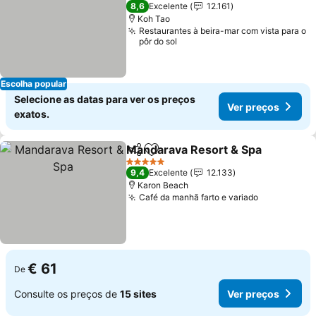
3 Estrelas
8,6
Excelente
12.161
Koh Tao
Restaurantes à beira-mar com vista para o
pôr do sol
Escolha popular
Selecione as datas para ver os preços
Ver preços
exatos.
Mandarava Resort & Spa
Partilhar
Adicionar aos favoritos
V
5 Estrelas
9,4
Excelente
12.133
Karon Beach
Café da manhã farto e variado
Ver preços
€ 61
De
Consulte os preços de
15 sites
Ver preços