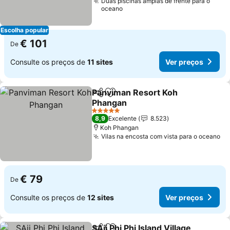
Duas piscinas amplas de frente para o
oceano
Escolha popular
€ 101
De
Consulte os preços de
11 sites
Ver preços
Panviman Resort Koh
Partilhar
Adicionar aos favoritos
Phangan
Ver preços
5 Estrelas
8,9
Excelente
8.523
Koh Phangan
Vilas na encosta com vista para o oceano
Ve
€ 79
De
Consulte os preços de
12 sites
Ver preços
SAii Phi Phi Island Village