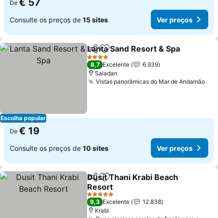
€ 57
De
Consulte os preços de
15 sites
Ver preços
Lanta Sand Resort & Spa
Partilhar
Adicionar aos favoritos
V
4 Estrelas
8,7
Excelente
6.939
Saladan
Vistas panorâmicas do Mar de Andamão
Ver
Escolha popular
€ 19
De
Consulte os preços de
10 sites
Ver preços
Dusit Thani Krabi Beach
Partilhar
Adicionar aos favoritos
Resort
Ver preços
5 Estrelas
9,3
Excelente
12.838
Krabi