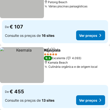
Patong Beach
Várias piscinas paisagísticas
Ver preços
€ 107
De
Consulte os preços de
16 sites
Ver preços
Keemala
Partilhar
Adicionar aos favoritos
Ver preços
5 Estrelas
9,3
Excelente
4.093
Kamala Beach
Culinária orgânica e de origem local
Ver pr
€ 455
De
Consulte os preços de
13 sites
Ver preços