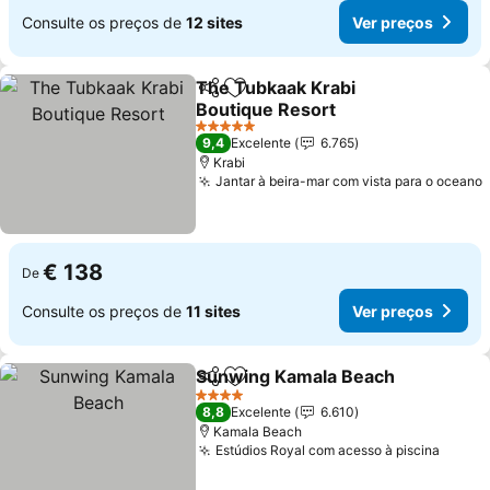
Consulte os preços de
12 sites
Ver preços
The Tubkaak Krabi
Partilhar
Adicionar aos favoritos
Boutique Resort
Ver preços
5 Estrelas
9,4
Excelente
6.765
Krabi
Jantar à beira-mar com vista para o oceano
€ 138
De
Consulte os preços de
11 sites
Ver preços
Sunwing Kamala Beach
Partilhar
Adicionar aos favoritos
Ve
4 Estrelas
8,8
Excelente
6.610
Kamala Beach
Estúdios Royal com acesso à piscina
Ver p