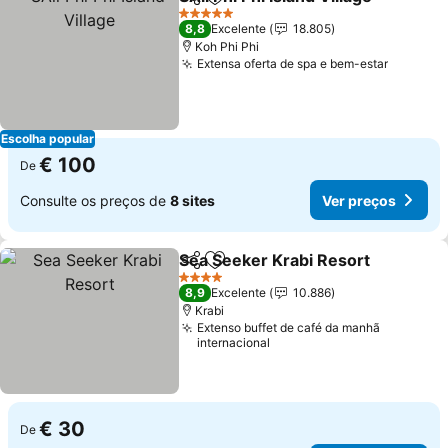
Partilhar
Adicionar aos favoritos
V
5 Estrelas
8,8
Excelente
18.805
Koh Phi Phi
Extensa oferta de spa e bem-estar
Ver pre
Escolha popular
€ 100
De
Consulte os preços de
8 sites
Ver preços
Sea Seeker Krabi Resort
Partilhar
Adicionar aos favoritos
V
4 Estrelas
8,9
Excelente
10.886
Krabi
Extenso buffet de café da manhã
internacional
€ 30
De