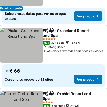
Escolha popular
Selecione as datas para ver os preços
Ver preços
exatos.
Phuket Graceland Resort
Partilhar
Adicionar aos favoritos
and Spa
Ver preços
5 Estrelas
8,4
Muito boa
15.667
Patong Beach
Atividades divertidas para todas as idades
Ve
€ 66
De
Consulte os preços de
12 sites
Ver preços
Phuket Orchid Resort and
Partilhar
Adicionar aos favoritos
Spa
Ver preços
4 Estrelas
8,6
Excelente
9.003