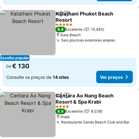
Katathani Phuket Beach
Partilhar
Adicionar aos favoritos
Resort
Ver preços
5 Estrelas
8,8
Excelente
15.483
Kata Beach
Seis piscinas exteriores amplas
Ver preço
Escolha popular
€ 130
De
Consulte os preços de
14 sites
Ver preços
Centara Ao Nang Beach
Partilhar
Adicionar aos favoritos
Resort & Spa Krabi
Ver preços
4 Estrelas
8,6
Excelente
8.038
Krabi
Restaurante Sands Beach Club and Bar
Ver