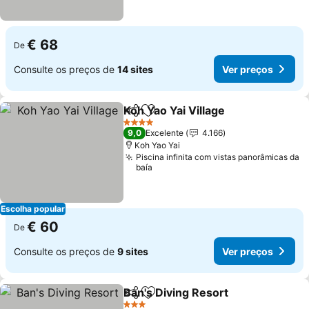
€ 68
De
Consulte os preços de
14 sites
Ver preços
Koh Yao Yai Village
Partilhar
Adicionar aos favoritos
Ver pre
4 Estrelas
9,0
Excelente
4.166
Koh Yao Yai
Piscina infinita com vistas panorâmicas da
baía
Escolha popular
€ 60
De
Consulte os preços de
9 sites
Ver preços
Ban's Diving Resort
Partilhar
Adicionar aos favoritos
Ver pr