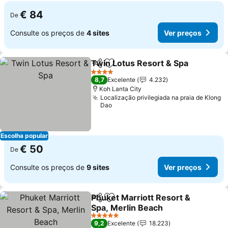
€ 84
De
Consulte os preços de
4 sites
Ver preços
Twin Lotus Resort & Spa
Partilhar
Adicionar aos favoritos
V
4 Estrelas
8,7
Excelente
4.232
Koh Lanta City
Localização privilegiada na praia de Klong
Dao
Escolha popular
€ 50
De
Consulte os preços de
9 sites
Ver preços
Phuket Marriott Resort &
Partilhar
Adicionar aos favoritos
Spa, Merlin Beach
Ver preços
5 Estrelas
9,2
Excelente
18.223