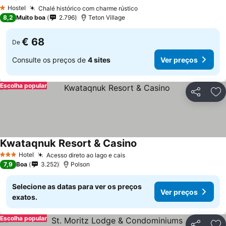
Ver preços
Hostel
Chalé histórico com charme rústico
Ver preços
1 Estrelas
8,2
Muito boa
2.796
Teton Village
€ 68
De
Consulte os preços de
4 sites
Ver preços
Escolha popular
Partilhar
Ad
Kwataqnuk Resort & Casino
Ver preços
Hotel
Acesso direto ao lago e cais
Ver preços
3 Estrelas
7,9
Boa
3.252
Polson
Selecione as datas para ver os preços
Ver preços
exatos.
Escolha popular