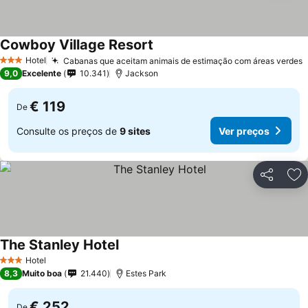
Cowboy Village Resort
Ver preços
Hotel
Cabanas que aceitam animais de estimação com áreas verdes
V
3 Estrelas
9,0
Excelente
10.341
Jackson
€ 119
De
Consulte os preços de
9 sites
Ver preços
Partilhar
Ad
The Stanley Hotel
Ver preços
Hotel
3 Estrelas
8,3
Muito boa
21.440
Estes Park
€ 252
De