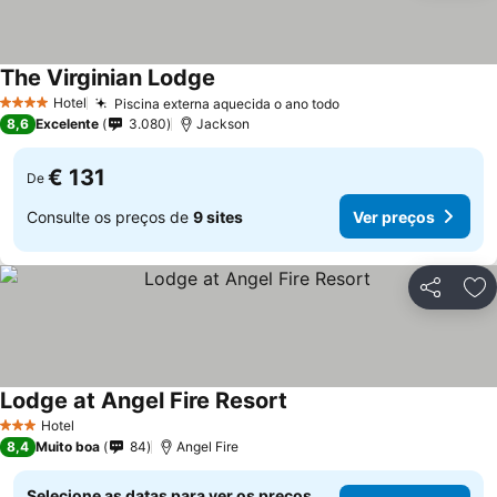
The Virginian Lodge
Ver preços
Hotel
Piscina externa aquecida o ano todo
Ver preços
4 Estrelas
8,6
Excelente
3.080
Jackson
€ 131
De
Consulte os preços de
9 sites
Ver preços
Partilhar
Ad
Lodge at Angel Fire Resort
Ver preços
Hotel
3 Estrelas
8,4
Muito boa
84
Angel Fire
Selecione as datas para ver os preços