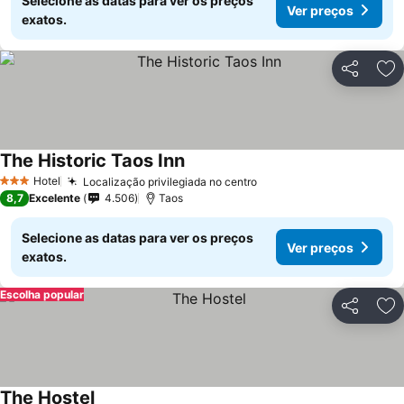
Selecione as datas para ver os preços
Ver preços
exatos.
Partilhar
Ad
The Historic Taos Inn
Ver preços
Hotel
Localização privilegiada no centro
Ver preços
3 Estrelas
8,7
Excelente
4.506
Taos
Selecione as datas para ver os preços
Ver preços
exatos.
Escolha popular
Partilhar
Ad
The Hostel