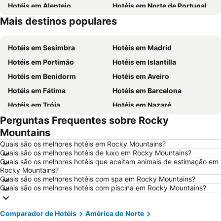
Hotéis em Alentejo
Hotéis em Norte de Portugal
Mais destinos populares
Hotéis em Espanha
Hotéis em Centro de Portugal
Hotéis em Sesimbra
Hotéis em Madrid
Hotéis em Portimão
Hotéis em Islantilla
Hotéis em Benidorm
Hotéis em Aveiro
Hotéis em Fátima
Hotéis em Barcelona
Hotéis em Tróia
Hotéis em Nazaré
Perguntas Frequentes sobre Rocky
Hotéis em Évora
Hotéis em Peniche
Mountains
Hotéis em Porto Santo
Hotéis em Isla Canela
Quais são os melhores hotéis em Rocky Mountains?
Hotéis em Sangenjo
Hotéis em Vila Nova de Milfontes
Quais são os melhores hotéis de luxo em Rocky Mountains?
Quais são os melhores hotéis que aceitam animais de estimação em
Hotéis em Vilamoura
Hotéis em Vigo
Rocky Mountains?
Hotéis em Roma
Hotéis em Madeira
Quais são os melhores hotéis com spa em Rocky Mountains?
Quais são os melhores hotéis com piscina em Rocky Mountains?
Hotéis em Sul de Espanha
Hotéis em Málaga
Hotéis em Maiorca
Hotéis em Andaluzia
Comparador de Hotéis
América do Norte
Hotéis em Minorca
Hotéis em Ibiza