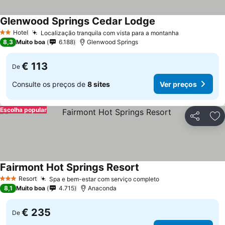
Glenwood Springs Cedar Lodge
Ver preços
Hotel
Localização tranquila com vista para a montanha
Ver preços
2 Estrelas
8,3
Muito boa
6.188
Glenwood Springs
€ 113
De
Consulte os preços de
8 sites
Ver preços
Escolha popular
Partilhar
Ad
Fairmont Hot Springs Resort
Ver preços
Resort
Spa e bem-estar com serviço completo
Ver preços
3 Estrelas
8,1
Muito boa
4.715
Anaconda
€ 235
De