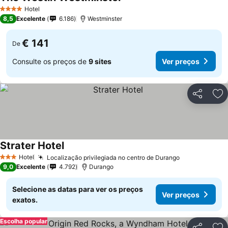
Ver preços
Hotel
4 Estrelas
8,5
Excelente
6.186
Westminster
€ 141
De
Consulte os preços de
9 sites
Ver preços
Partilhar
Ad
Strater Hotel
Ver preços
Hotel
Localização privilegiada no centro de Durango
Ver preços
3 Estrelas
9,0
Excelente
4.792
Durango
Selecione as datas para ver os preços
Ver preços
exatos.
Escolha popular