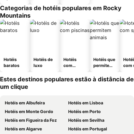
Categorias de hotéis populares em Rocky
Mountains
Hotéis
Hotéis de
Hotéis
Hotéis que
Hoté
baratos
luxo
com
permitem
com 
piscinas
animais
Estes destinos populares estão à distância de
um clique
Hotéis em Albufeira
Hotéis em Lisboa
Hotéis em Monte Gordo
Hotéis em Porto
Hotéis em Figueira da Foz
Hotéis em Sevilha
Hotéis em Algarve
Hotéis em Portugal