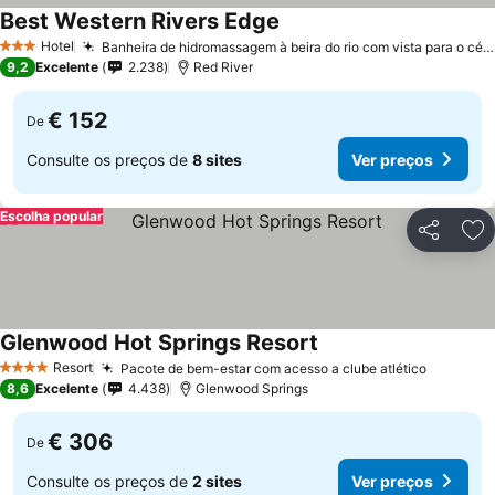
Best Western Rivers Edge
Ver preços
Hotel
Banheira de hidromassagem à beira do rio com vista para o céu noturno
3 Estrelas
9,2
Excelente
2.238
Red River
€ 152
De
Consulte os preços de
8 sites
Ver preços
Escolha popular
Partilhar
Ad
Glenwood Hot Springs Resort
Ver preços
Resort
Pacote de bem-estar com acesso a clube atlético
Ver pre
4 Estrelas
8,6
Excelente
4.438
Glenwood Springs
€ 306
De
Consulte os preços de
2 sites
Ver preços