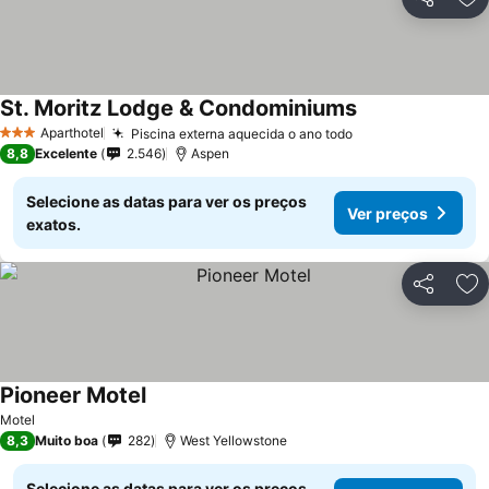
Partilhar
Ad
St. Moritz Lodge & Condominiums
Ver preços
Aparthotel
Piscina externa aquecida o ano todo
Ver preços
3 Estrelas
8,8
Excelente
2.546
Aspen
Selecione as datas para ver os preços
Ver preços
exatos.
Partilhar
Ad
Pioneer Motel
Ver preços
Motel
8,3
Muito boa
282
West Yellowstone
Selecione as datas para ver os preços