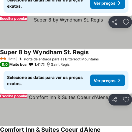
Ver preços
exatos.
Escolha popular
Partilhar
Ad
Super 8 by Wyndham St. Regis
Ver preços
Hotel
Porta de entrada para as Bitterroot Mountains
Ver preços
2 Estrelas
8,0
Muito boa
1.417
Saint Regis
Selecione as datas para ver os preços
Ver preços
exatos.
Escolha popular
Partilhar
Ad
Comfort Inn & Suites Coeur d'Alene