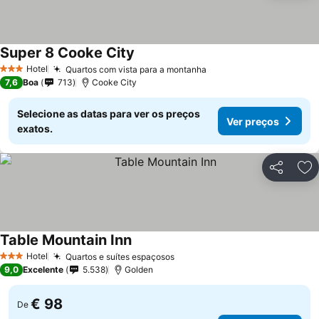
Super 8 Cooke City
Ver preços
Hotel
Quartos com vista para a montanha
Ver preços
3 Estrelas
7,6
Boa
713
Cooke City
Selecione as datas para ver os preços
Ver preços
exatos.
Partilhar
Ad
Table Mountain Inn
Ver preços
Hotel
Quartos e suítes espaçosos
Ver preços
3 Estrelas
9,0
Excelente
5.538
Golden
€ 98
De