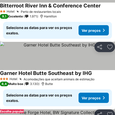
Bitterroot River Inn & Conference Center
Ver pr
Hotel
Perto de restaurantes locais
Ver preços
2 Estrelas
9,1
Excelente
1.971
Hamilton
Selecione as datas para ver os preços
Ver preços
exatos.
Partilhar
Ad
Garner Hotel Butte Southeast by IHG
Ver preços
Hotel
Acomodações que aceitam animais de estimação
Ver preço
3 Estrelas
8,4
Muito boa
3.130
Butte
Selecione as datas para ver os preços
Ver preços
exatos.
Escolha popular