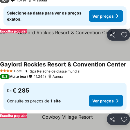
6,4
1.679
Missoula
Selecione as datas para ver os preços
Ver preços
exatos.
Escolha popular
Partilhar
Ad
Gaylord Rockies Resort & Convention Center
V
Hotel
Spa Relâche de classe mundial
Ver preços
4 Estrelas
8,3
Muito boa
11.244
Aurora
€ 285
De
Consulte os preços de
1 site
Ver preços
Escolha popular
Partilhar
Ad