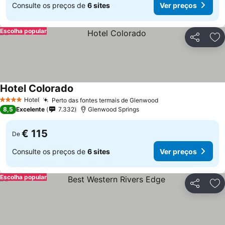
Consulte os preços de
6 sites
Ver preços
Escolha popular
Partilhar
Ad
Hotel Colorado
Ver preços
Hotel
Perto das fontes termais de Glenwood
Ver preços
4 Estrelas
8,5
Excelente
7.332
Glenwood Springs
€ 115
De
Consulte os preços de
6 sites
Ver preços
Escolha popular
Partilhar
Ad