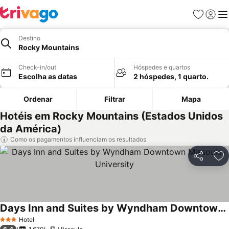
Favoritos
Iniciar
Me
Destino
Rocky Mountains
Check-in/out
Hóspedes e quartos
Escolha as datas
2 hóspedes, 1 quarto.
Ordenar
Filtrar
Mapa
Hotéis em Rocky Mountains (Estados Unidos
da América)
Como os pagamentos influenciam os resultados
Partilhar
Ad
Days Inn and Suites by Wyndham Downtown Missoula-University
Ver preços
Hotel
3 Estrelas