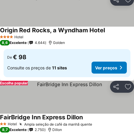
Partilhar
Ad
Origin Red Rocks, a Wyndham Hotel
Ver preços
Hotel
4 Estrelas
8,6
Excelente
4.644
Golden
€ 98
De
Consulte os preços de
11 sites
Ver preços
Escolha popular
Partilhar
Ad
FairBridge Inn Express Dillon
Ver preços
Hotel
Ampla seleção de café da manhã quente
Ver preços
2 Estrelas
8,7
Excelente
2.750
Dillon