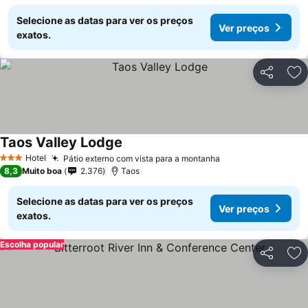
Selecione as datas para ver os preços
Ver preços
exatos.
Partilhar
Ad
Taos Valley Lodge
Ver preços
Hotel
Pátio externo com vista para a montanha
Ver preços
3 Estrelas
8,3
Muito boa
2.376
Taos
Selecione as datas para ver os preços
Ver preços
exatos.
Escolha popular
Partilhar
Ad