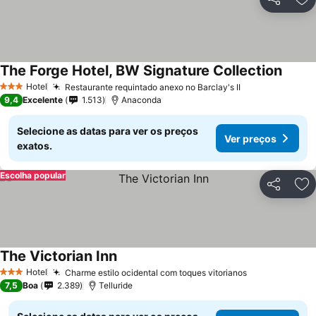
Partilhar
Ad
The Forge Hotel, BW Signature Collection
Ver p
Hotel
Restaurante requintado anexo no Barclay's II
Ver preços
3 Estrelas
9,4
Excelente
1.513
Anaconda
Selecione as datas para ver os preços
Ver preços
exatos.
Escolha popular
Partilhar
Ad
The Victorian Inn
Ver preços
Hotel
Charme estilo ocidental com toques vitorianos
Ver preços
3 Estrelas
7,5
Boa
2.389
Telluride