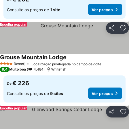
Consulte os preços de
1 site
Ver preços
Escolha popular
Partilhar
Ad
Grouse Mountain Lodge
Ver preços
Resort
Localização privilegiada no campo de golfe
Ver preços
4 Estrelas
8,4
Muito boa
4.484
Whitefish
€ 226
De
Consulte os preços de
9 sites
Ver preços
Escolha popular
Partilhar
Ad