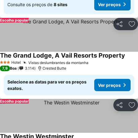
Consulte os preços de
8 sites
Ver preços
Escolha popular
Partilhar
Ad
The Grand Lodge, A Vail Resorts Property
Ver p
Hotel
Vistas deslumbrantes da montanha
Ver preços
3 Estrelas
7,9
Boa
3.114
Crested Butte
Selecione as datas para ver os preços
Ver preços
exatos.
Escolha popular
Partilhar
Ad
The Westin Westminster