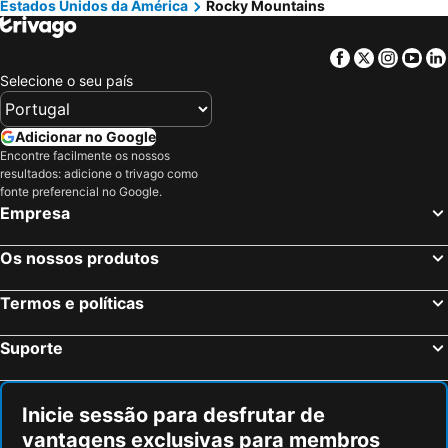
Estados Unidos da América
Rocky Mountains
Hotéis em Ilha do Sal
Hotéis em Galiza
Hotéis em Douro
Hotéis em Costa da Luz
Facebook
Twitter
Insta
Yo
Selecione o seu país
Hotéis em Serra da Estrela
Hotéis em Região de Lisboa
Hotéis em Costa do Sol
Hotéis em Sardenha
Adicionar no Google
Hotéis em Tenerife
Hotéis em Cabo Verde
Encontre facilmente os nossos
Hotéis em São Miguel
Hotéis em Madrid
resultados: adicione o trivago como
fonte preferencial no Google.
Empresa
Os nossos produtos
Termos e políticas
Suporte
Inicie sessão para desfrutar de
vantagens exclusivas para membros