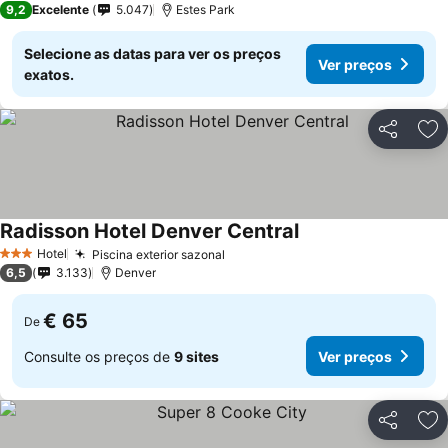
9,2
Excelente
5.047
Estes Park
Selecione as datas para ver os preços
Ver preços
exatos.
Partilhar
Ad
Radisson Hotel Denver Central
Ver preços
Hotel
Piscina exterior sazonal
Ver preços
3 Estrelas
6,5
3.133
Denver
€ 65
De
Consulte os preços de
9 sites
Ver preços
Partilhar
Ad