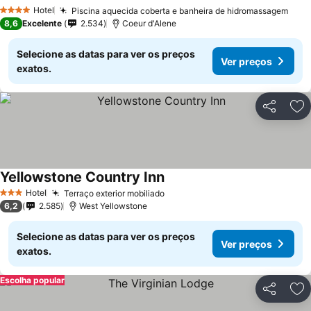
Ver preços
Hotel
Piscina aquecida coberta e banheira de hidromassagem
Ver 
4 Estrelas
8,6
Excelente
2.534
Coeur d'Alene
Selecione as datas para ver os preços
Ver preços
exatos.
Partilhar
Ad
Yellowstone Country Inn
Ver preços
Hotel
Terraço exterior mobiliado
Ver preços
3 Estrelas
6,2
2.585
West Yellowstone
Selecione as datas para ver os preços
Ver preços
exatos.
Escolha popular
Partilhar
Ad