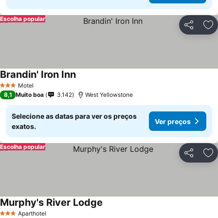
Escolha popular
Partilhar
Ad
Brandin' Iron Inn
Ver preços
Motel
3 Estrelas
8,1
Muito boa
3.142
West Yellowstone
Selecione as datas para ver os preços
Ver preços
exatos.
Escolha popular
Partilhar
Ad
Murphy's River Lodge
Ver preços
Aparthotel
3 Estrelas