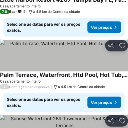
Casa/apartamento inteiro
7,8
Boa
4
a 4.5 km de Centro da cidade
Selecione as datas para ver os preços
Ver preços
exatos.
Partilhar
Ad
Palm Terrace, Waterfront, Htd Pool, Hot Tub, Tennis
Casa/apartamento inteiro
/
a 4.5 km de Centro da cidade
Pontuação não disponível
Selecione as datas para ver os preços
Ver preços
exatos.
Partilhar
Ad