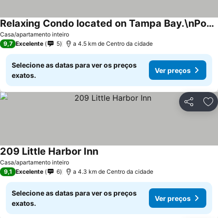
Relaxing Condo located on Tampa Bay.\nPools and beach within walking.
Casa/apartamento inteiro
9,7
Excelente
5
a 4.5 km de Centro da cidade
Selecione as datas para ver os preços
Ver preços
exatos.
Partilhar
Ad
209 Little Harbor Inn
Casa/apartamento inteiro
9,1
Excelente
6
a 4.3 km de Centro da cidade
Selecione as datas para ver os preços
Ver preços
exatos.