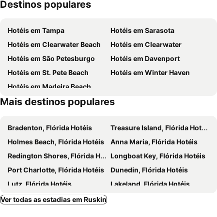
Destinos populares
Council District 4
Ballast Point
The Pier Aquarium
The Pier
Hotéis em Tampa
Hotéis em Sarasota
Gandy - Sun Bay South
Interbay
Hotéis em Clearwater Beach
Hotéis em Clearwater
Prime Outlets at Ellenton
Lowry Park Central
Hotéis em São Petesburgo
Hotéis em Davenport
North Bon Air
Wellswood
Hotéis em St. Pete Beach
Hotéis em Winter Haven
Hunters Green - Cypress Ridge
Drew Park
Hotéis em Madeira Beach
Sunset Park
Mais destinos populares
Bradenton, Flórida Hotéis
Treasure Island, Flórida Hotéis
Holmes Beach, Flórida Hotéis
Anna Maria, Flórida Hotéis
Redington Shores, Flórida Hotéis
Longboat Key, Flórida Hotéis
Port Charlotte, Flórida Hotéis
Dunedin, Flórida Hotéis
Lutz, Flórida Hotéis
Lakeland, Flórida Hotéis
North Port, Flórida Hotéis
Pinellas Park, Flórida Hotéis
Ver todas as estadias em Ruskin
Seffner, Flórida Hotéis
Redington Beach, Flórida Hotéis