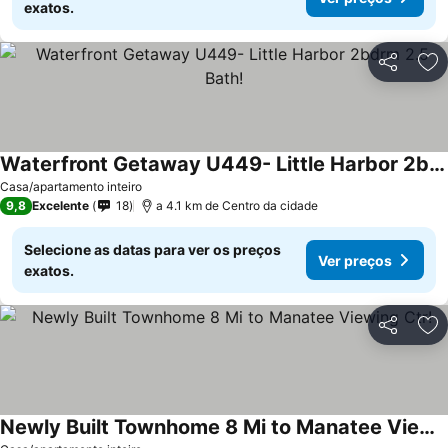
exatos.
Partilhar
Ad
Waterfront Getaway U449- Little Harbor 2bdrm 2.5 Bath!
Casa/apartamento inteiro
9,8
Excelente
18
a 4.1 km de Centro da cidade
Selecione as datas para ver os preços
Ver preços
exatos.
Partilhar
Ad
Newly Built Townhome 8 Mi to Manatee Viewing Ctr!