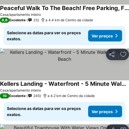
Peaceful Walk To The Beach! Free Parking, Free Wifi! Pet Friendly :)
Casa/apartamento inteiro
8,6
Excelente
23
a 4.4 km de Centro da cidade
Selecione as datas para ver os preços
Ver preços
exatos.
Partilhar
Ad
Kellers Landing - Waterfront - 5 Minute Walk To The Beach
Casa/apartamento inteiro
10
Excelente
245
a 4.2 km de Centro da cidade
Selecione as datas para ver os preços
Ver preços
exatos.