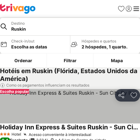
Favoritos
Iniciar
Me
Destino
Ruskin
Check-in/out
Hóspedes e quartos
Escolha as datas
2 hóspedes, 1 quarto.
Ordenar
Filtrar
Mapa
Hotéis em Ruskin (Flórida, Estados Unidos da
América)
Como os pagamentos influenciam os resultados
Escolha popular
Partilhar
Ad
Holiday Inn Express & Suites Ruskin - Sun City By Ihg
Hotel
Acesso conveniente à interestadual
3 Estrelas