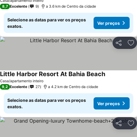
Casa/apartamento inteiro
8,7
Excelente
9
a 3.6 km de Centro da cidade
Selecione as datas para ver os preços
Ver preços
exatos.
Partilhar
Ad
Little Harbor Resort At Bahia Beach
Casa/apartamento inteiro
9,2
Excelente
27
a 4.2 km de Centro da cidade
Selecione as datas para ver os preços
Ver preços
exatos.
Partilhar
Ad