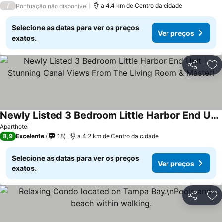
/
a 4.4 km de Centro da cidade
Pontuação não disponível
Selecione as datas para ver os preços
Ver preços
exatos.
Partilhar
Ad
Newly Listed 3 Bedroom Little Harbor End Unit | Stunning Canal Views From The Living Room & Master!
Aparthotel
8,9
Excelente
18
a 4.2 km de Centro da cidade
Selecione as datas para ver os preços
Ver preços
exatos.
Partilhar
Ad