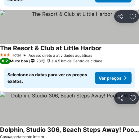
Partilhar
Ad
The Resort & Club at Little Harbor
Hotel
Acesso direto a atividades aquáticas
3 Estrelas
8,2
Muito boa
232
a 4.5 km de Centro da cidade
Selecione as datas para ver os preços
Ver preços
exatos.
Partilhar
Ad
Dolphin, Studio 306, Beach Steps Away! Pool + Wifi
Casa/apartamento inteiro