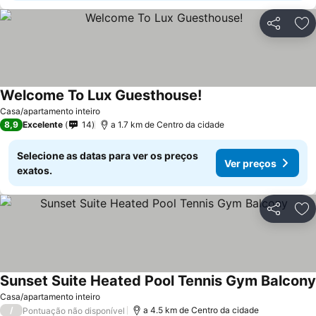
Partilhar
Ad
Welcome To Lux Guesthouse!
Casa/apartamento inteiro
8,9
Excelente
14
a 1.7 km de Centro da cidade
Selecione as datas para ver os preços
Ver preços
exatos.
Partilhar
Ad
Sunset Suite Heated Pool Tennis Gym Balcony
Casa/apartamento inteiro
/
a 4.5 km de Centro da cidade
Pontuação não disponível