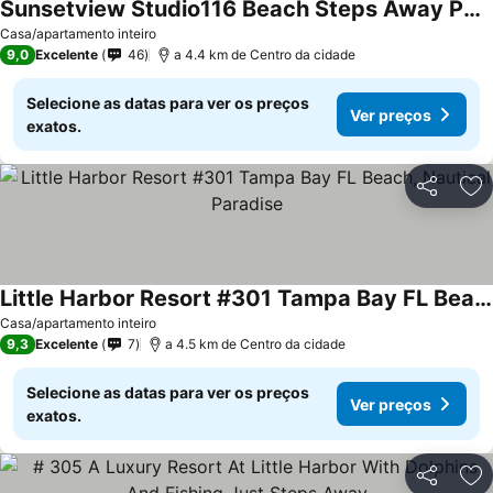
Sunsetview Studio116 Beach Steps Away Pool Wifi
Casa/apartamento inteiro
9,0
Excelente
46
a 4.4 km de Centro da cidade
Selecione as datas para ver os preços
Ver preços
exatos.
Partilhar
Ad
Little Harbor Resort #301 Tampa Bay FL Beach, Nautical Paradise
Casa/apartamento inteiro
9,3
Excelente
7
a 4.5 km de Centro da cidade
Selecione as datas para ver os preços
Ver preços
exatos.
Partilhar
Ad