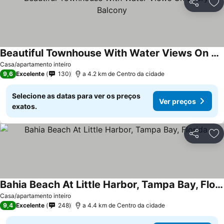
Partilhar
Ad
Beautiful Townhouse With Water Views On Every Balcony
Casa/apartamento inteiro
9,6
Excelente
130
a 4.2 km de Centro da cidade
Selecione as datas para ver os preços
Ver preços
exatos.
Partilhar
Ad
Bahia Beach At Little Harbor, Tampa Bay, Florida
Casa/apartamento inteiro
9,4
Excelente
248
a 4.4 km de Centro da cidade