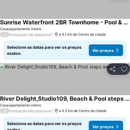
Sunrise Waterfront 2BR Townhome - Pool & Private Terraces
Casa/apartamento inteiro
/
a 4.1 km de Centro da cidade
Pontuação não disponível
Selecione as datas para ver os preços
Ver preços
exatos.
Partilhar
Ad
River Delight,Studio109, Beach & Pool steps away + WiFi
Casa/apartamento inteiro
/
a 4.5 km de Centro da cidade
Pontuação não disponível
Selecione as datas para ver os preços
Ver preços
exatos.