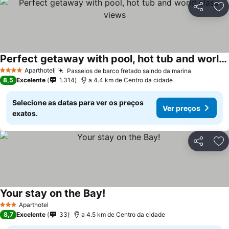
Partilhar
Ad
Perfect getaway with pool, hot tub and world class views
Aparthotel
Passeios de barco fretado saindo da marina
4 Estrelas
8,5
Excelente
1.314
a 4.4 km de Centro da cidade
Selecione as datas para ver os preços
Ver preços
exatos.
Partilhar
Ad
Your stay on the Bay!
Aparthotel
3 Estrelas
8,7
Excelente
33
a 4.5 km de Centro da cidade