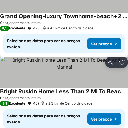
Grand Opening-luxury Townhome-beach+2 Pools
Casa/apartamento inteiro
9,5
Excelente
428
a 4.1 km de Centro da cidade
Selecione as datas para ver os preços
Ver preços
exatos.
Partilhar
Ad
Bright Ruskin Home Less Than 2 Mi To Beach And Marina!
Casa/apartamento inteiro
9,1
Excelente
43
a 2.3 km de Centro da cidade
Selecione as datas para ver os preços
Ver preços
exatos.