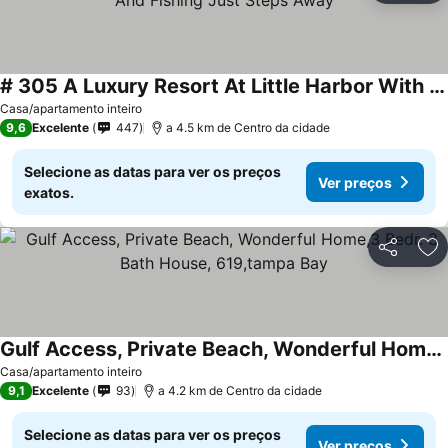
# 305 A Luxury Resort At Little Harbor With Dolphins And Fishing Just Steps Away
Casa/apartamento inteiro
9,6
Excelente
447
a 4.5 km de Centro da cidade
Selecione as datas para ver os preços
Ver preços
exatos.
Partilhar
Ad
Gulf Access, Private Beach, Wonderful Home,3 Bedr. 3 Bath House, 619,tampa Bay
Casa/apartamento inteiro
9,1
Excelente
93
a 4.2 km de Centro da cidade
Selecione as datas para ver os preços
Ver preços