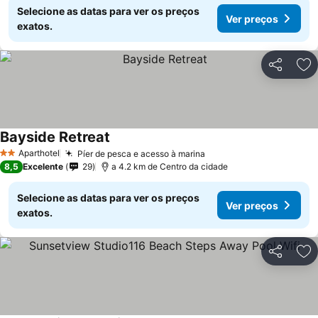
Selecione as datas para ver os preços
Ver preços
exatos.
Partilhar
Ad
Bayside Retreat
Aparthotel
Píer de pesca e acesso à marina
2 Estrelas
8,5
Excelente
29
a 4.2 km de Centro da cidade
Selecione as datas para ver os preços
Ver preços
exatos.
Partilhar
Ad