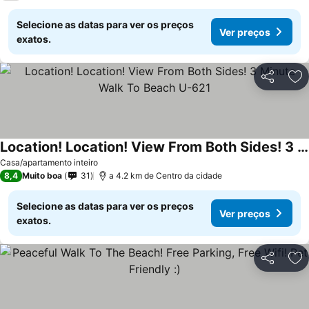
Selecione as datas para ver os preços
Ver preços
exatos.
Partilhar
Ad
Location! Location! View From Both Sides! 3 Minute Walk To Beach U-621
Casa/apartamento inteiro
8,4
Muito boa
31
a 4.2 km de Centro da cidade
Selecione as datas para ver os preços
Ver preços
exatos.
Partilhar
Ad