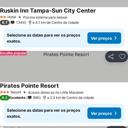
Ruskin Inn Tampa-Sun City Center
Hotel
Piscina externa para relaxar
2 Estrelas
6,7
1.544
a 4.1 km de Centro da cidade
Selecione as datas para ver os preços
Ver preços
exatos.
Escolha popular
Partilhar
Ad
Pirates Pointe Resort
Resort
Acesso direto ao rio Little Manatee
3 Estrelas
9,2
Excelente
690
a 2.3 km de Centro da cidade
Selecione as datas para ver os preços
Ver preços
exatos.