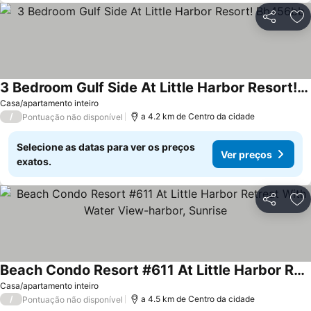
Partilhar
Ad
3 Bedroom Gulf Side At Little Harbor Resort! Bb456bb
Casa/apartamento inteiro
/
a 4.2 km de Centro da cidade
Pontuação não disponível
Selecione as datas para ver os preços
Ver preços
exatos.
Partilhar
Ad
Beach Condo Resort #611 At Little Harbor Retreat With Water View-harbor, Sunrise
Casa/apartamento inteiro
/
a 4.5 km de Centro da cidade
Pontuação não disponível