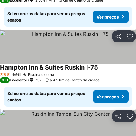
9,4
Excelente
2.504
a 4.6 km de Centro da cidade
Selecione as datas para ver os preços
Ver preços
exatos.
Partilhar
Ad
Hampton Inn & Suites Ruskin I-75
Hotel
Piscina externa
3 Estrelas
9,0
Excelente
797
a 4.2 km de Centro da cidade
Selecione as datas para ver os preços
Ver preços
exatos.
Partilhar
Ad