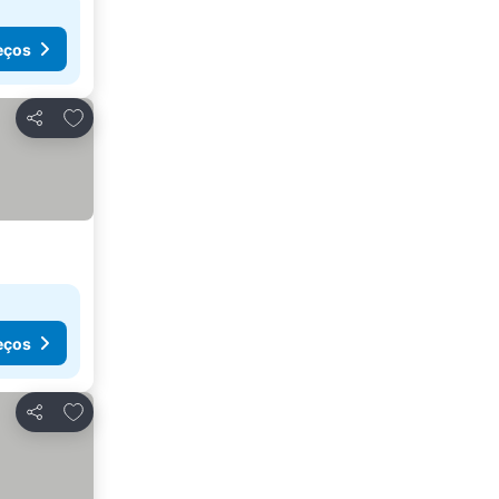
eços
Adicionar aos favoritos
Partilhar
eços
Adicionar aos favoritos
Partilhar