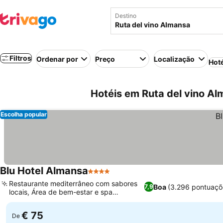
Destino
Filtros
Ordenar por
Preço
Localização
Hot
Hotéis em Ruta del vino A
Escolha popular
Blu Hotel Almansa
4 Estrelas
Restaurante mediterrâneo com sabores
Boa
(3.296 pontuaçõ
7,9
locais, Área de bem-estar e spa
completa
€ 75
De