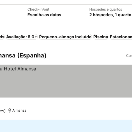
Check-in/out
Hóspedes e quartos
Escolha as datas
2 hóspedes, 1 quarto
éis
Avaliação: 8,0+
Pequeno-almoço incluído
Piscina
Estaciona
lmansa (Espanha)
Com
es)
Almansa