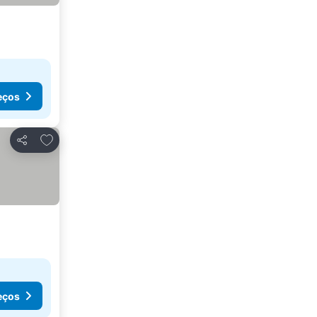
eços
Adicionar aos favoritos
Partilhar
eços