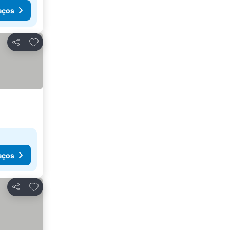
eços
Adicionar aos favoritos
Partilhar
eços
Adicionar aos favoritos
Partilhar