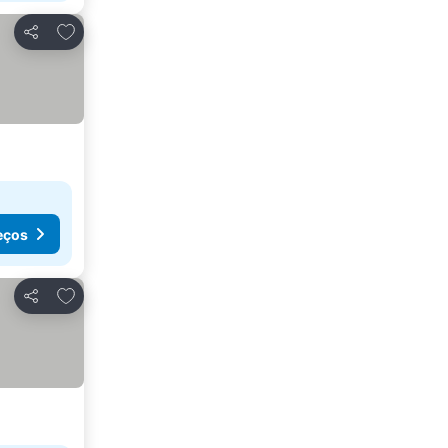
Adicionar aos favoritos
Partilhar
eços
Adicionar aos favoritos
Partilhar