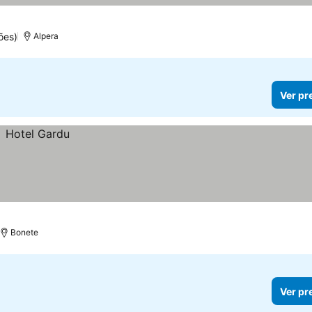
ões)
Alpera
Ver pr
Bonete
Ver pr