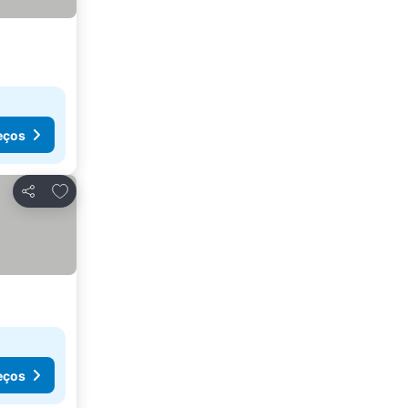
eços
Adicionar aos favoritos
Partilhar
eços