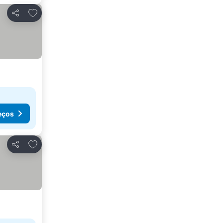
Adicionar aos favoritos
Partilhar
eços
Adicionar aos favoritos
Partilhar