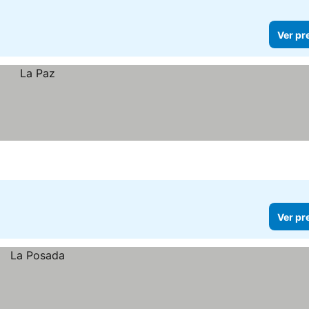
Ver pr
Ver pr