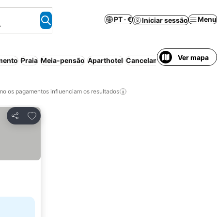
PT · €
Menu
Iniciar sessão
.
Ver mapa
mento
Praia
Meia-pensão
Aparthotel
Cancelamento gratuito
o os pagamentos influenciam os resultados
Adicionar aos favoritos
Partilhar