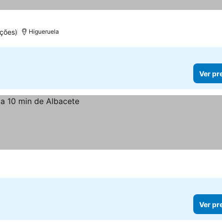
ções)
Higueruela
Ver pr
Ver pr