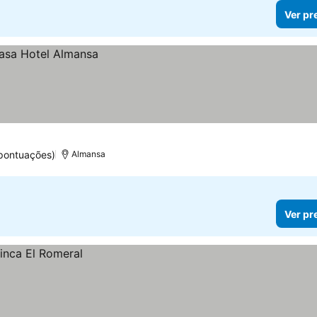
Ver pr
 pontuações)
Almansa
Ver pr