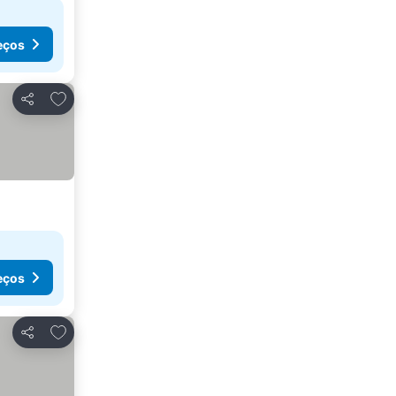
eços
Adicionar aos favoritos
Partilhar
eços
Adicionar aos favoritos
Partilhar