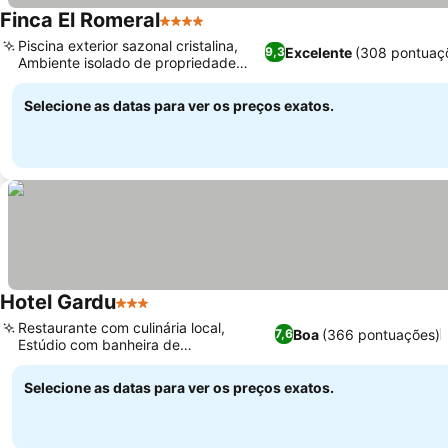
Finca El Romeral
4 Estrelas
Piscina exterior sazonal cristalina,
Excelente
(308 pontuaç
9,3
Ambiente isolado de propriedade
vinícola
Selecione as datas para ver os preços exatos.
Hotel Gardu
3 Estrelas
Restaurante com culinária local,
Boa
(366 pontuações)
7,6
Estúdio com banheira de
hidromassagem
Selecione as datas para ver os preços exatos.