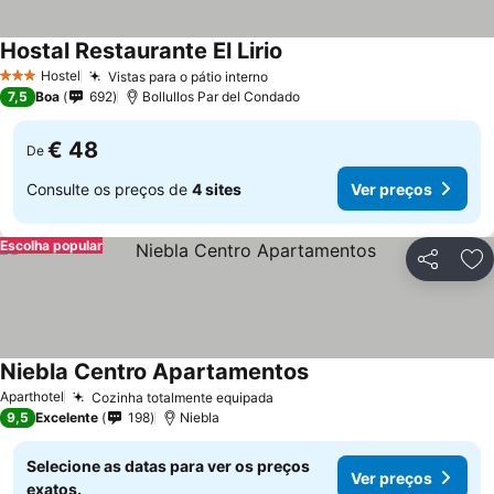
Hostal Restaurante El Lirio
Ver preços
Hostel
Vistas para o pátio interno
Ver preços
3 Estrelas
7,5
Boa
692
Bollullos Par del Condado
€ 48
De
Consulte os preços de
4 sites
Ver preços
Escolha popular
Partilhar
Ad
Niebla Centro Apartamentos
Ver preços
Aparthotel
Cozinha totalmente equipada
Ver preços
9,5
Excelente
198
Niebla
Selecione as datas para ver os preços
Ver preços
exatos.