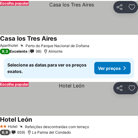
Escolha popular
Partilhar
Ad
Casa los Tres Aires
Ver preços
Aparthotel
Perto do Parque Nacional de Doñana
Ver preços
9,3
Excelente
98
Almonte
Selecione as datas para ver os preços
Ver preços
exatos.
Escolha popular
Partilhar
Ad
Hotel León
Ver preços
Hotel
Refeições descontraídas com terraço
Ver preços
2 Estrelas
6,9
659
La Palma del Condado