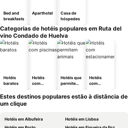
Bed and
Aparthotel
Casa de
breakfasts
hóspedes
Categorias de hotéis populares em Ruta del
vino Condado de Huelva
Hotéis
Hotéis
Hotéis que
Hotéis
baratos
com
permitem
com
piscinas
animais
estaciona
mento
Estes destinos populares estão à distância de
um clique
Hotéis em Albufeira
Hotéis em Lisboa
Hotéis em Porto
Hotéis em Figueira da Foz