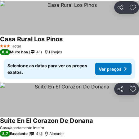
Partilhar
Ad
Casa Rural Los Pinos
Ver preços
Hotel
3 Estrelas
8,4
Muito boa
41
Hinojos
Selecione as datas para ver os preços
Ver preços
exatos.
Partilhar
Ad
Suite En El Corazon De Donana
Ver preços
Casa/apartamento inteiro
8,7
Excelente
44
Almonte