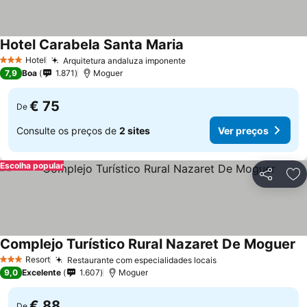
Hotel Carabela Santa Maria
Ver preços
Hotel
Arquitetura andaluza imponente
Ver preços
3 Estrelas
7,9
Boa
1.871
Moguer
€ 75
De
Consulte os preços de
2 sites
Ver preços
Escolha popular
Partilhar
Ad
Complejo Turístico Rural Nazaret De Moguer
Ve
Resort
Restaurante com especialidades locais
Ver preços
3 Estrelas
9,0
Excelente
1.607
Moguer
€ 88
De