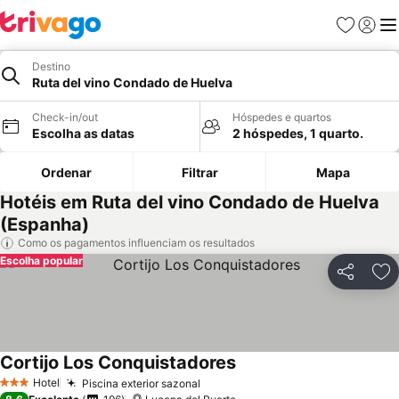
Favoritos
Iniciar
Me
Destino
Ruta del vino Condado de Huelva
Check-in/out
Hóspedes e quartos
Escolha as datas
2 hóspedes, 1 quarto.
Ordenar
Filtrar
Mapa
Hotéis em Ruta del vino Condado de Huelva
(Espanha)
Como os pagamentos influenciam os resultados
Escolha popular
Partilhar
Ad
Cortijo Los Conquistadores
Ver preços
Hotel
Piscina exterior sazonal
Ver preços
3 Estrelas