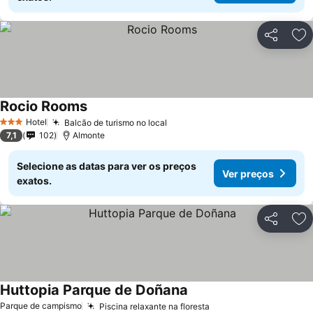
Partilhar
Ad
Rocio Rooms
Ver preços
Hotel
Balcão de turismo no local
Ver preços
3 Estrelas
7,1
102
Almonte
Selecione as datas para ver os preços
Ver preços
exatos.
Partilhar
Ad
Huttopia Parque de Doñana
Ver preços
Parque de campismo
Piscina relaxante na floresta
Ver preços