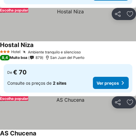
Escolha popular
Partilhar
Ad
Hostal Niza
Ver preços
Hotel
Ambiente tranquilo e silencioso
Ver preços
3 Estrelas
8,4
Muito boa
879
San Juan del Puerto
€ 70
De
Consulte os preços de
2 sites
Ver preços
Escolha popular
Partilhar
Ad
AS Chucena