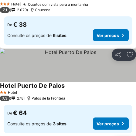
Ver preços
Hotel
Quartos com vista para a montanha
Ver preços
3 Estrelas
7,1
2.079
Chucena
€ 38
De
Consulte os preços de
6 sites
Ver preços
Partilhar
Ad
Hotel Puerto De Palos
Ver preços
Hotel
2 Estrelas
7,3
278
Palos de la Frontera
€ 64
De
Consulte os preços de
3 sites
Ver preços