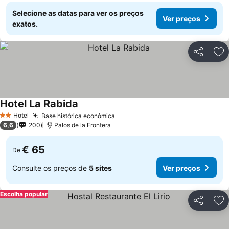
Selecione as datas para ver os preços
Ver preços
exatos.
Partilhar
Ad
Hotel La Rabida
Ver preços
Hotel
Base histórica econômica
Ver preços
2 Estrelas
6,6
200
Palos de la Frontera
€ 65
De
Consulte os preços de
5 sites
Ver preços
Escolha popular
Partilhar
Ad