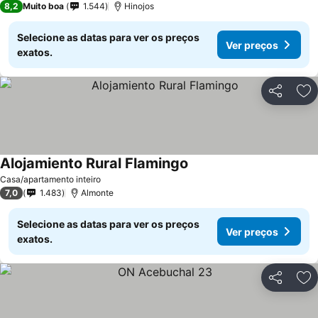
8,2
Muito boa
1.544
Hinojos
Selecione as datas para ver os preços
Ver preços
exatos.
Partilhar
Ad
Alojamiento Rural Flamingo
Ver preços
Casa/apartamento inteiro
7,0
1.483
Almonte
Selecione as datas para ver os preços
Ver preços
exatos.
Partilhar
Ad