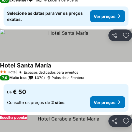
8,6
Excelente
196
Lucena del Puerto
Selecione as datas para ver os preços
Ver preços
exatos.
Partilhar
Ad
Hotel Santa María
Ver preços
Hotel
Espaços dedicados para eventos
Ver preços
2 Estrelas
7,9
Muito boa
1.070
Palos de la Frontera
€ 50
De
Consulte os preços de
2 sites
Ver preços
Escolha popular
Partilhar
Ad