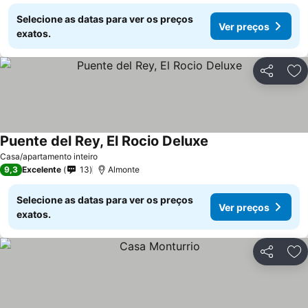
Selecione as datas para ver os preços
Ver preços
exatos.
Partilhar
Ad
Puente del Rey, El Rocio Deluxe
Ver preços
Casa/apartamento inteiro
9,3
Excelente
13
Almonte
Selecione as datas para ver os preços
Ver preços
exatos.
Partilhar
Ad