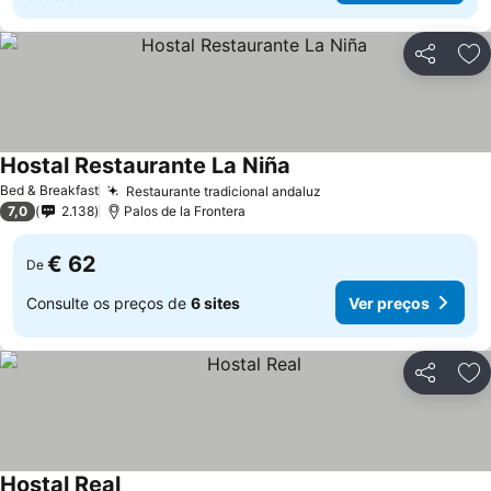
Partilhar
Ad
Hostal Restaurante La Niña
Ver preços
Bed & Breakfast
Restaurante tradicional andaluz
Ver preços
7,0
2.138
Palos de la Frontera
€ 62
De
Consulte os preços de
6 sites
Ver preços
Partilhar
Ad
Hostal Real