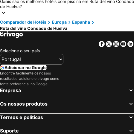
Quais são os melhores hotéis com piscina em Ruta del vino Condado
Hotéis em Sul de Espanha
Hotéis em Málaga
de Huelva?
Hotéis em Maiorca
Hotéis em Andaluzia
Hotéis em Minorca
Hotéis em Ibiza
Comparador de Hotéis
Europa
Espanha
Ruta del vino Condado de Huelva
Hotéis em Ilha do Sal
Hotéis em Galiza
Hotéis em Douro
Hotéis em Costa da Luz
Facebook
Twitter
Insta
Yo
Hotéis em Serra da Estrela
Hotéis em Região de Lisboa
Selecione o seu país
Hotéis em Costa do Sol
Hotéis em Sardenha
Hotéis em Tenerife
Hotéis em Cabo Verde
Adicionar no Google
Hotéis em São Miguel
Encontre facilmente os nossos
resultados: adicione o trivago como
fonte preferencial no Google.
Empresa
Os nossos produtos
Termos e políticas
Suporte