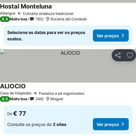
Hostal Monteluna
Ver preços
Albergue
Culinária andaluza tradicional
Ver preços
8,4
Muito boa
760
Rociana del Condado
Selecione as datas para ver os preços
Ver preços
exatos.
Partilhar
Ad
ALIOCIO
Ver preços
Casa de hóspedes
Passeios a pé organizados
Ver preços
8,0
Muito boa
246
Moguer
€ 77
De
Consulte os preços de
2 sites
Ver preços