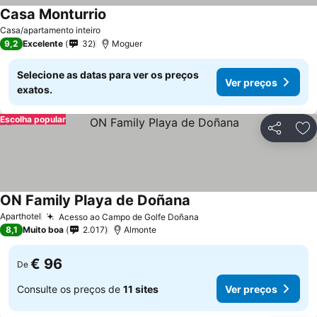
Casa Monturrio
Ver preços
Casa/apartamento inteiro
9,2
Excelente
32
Moguer
Selecione as datas para ver os preços
Ver preços
exatos.
Escolha popular
Partilhar
Ad
ON Family Playa de Doñana
Ver preços
Aparthotel
Acesso ao Campo de Golfe Doñana
Ver preços
8,1
Muito boa
2.017
Almonte
€ 96
De
Consulte os preços de
11 sites
Ver preços