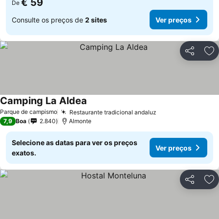
€ 59
De
Consulte os preços de
2 sites
Ver preços
Partilhar
Ad
Camping La Aldea
Ver preços
Parque de campismo
Restaurante tradicional andaluz
Ver preços
7,9
Boa
2.840
Almonte
Selecione as datas para ver os preços
Ver preços
exatos.
Partilhar
Ad