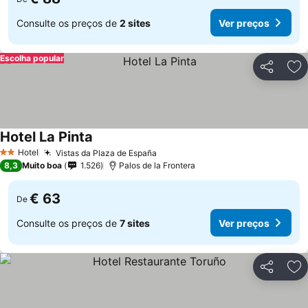
Consulte os preços de
2 sites
Ver preços
Escolha popular
Partilhar
Ad
Hotel La Pinta
Ver preços
Hotel
Vistas da Plaza de España
Ver preços
2 Estrelas
8,3
Muito boa
1.526
Palos de la Frontera
€ 63
De
Consulte os preços de
7 sites
Ver preços
Partilhar
Ad