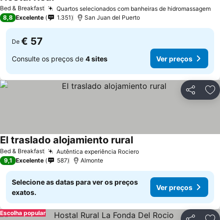
Ver preços
Bed & Breakfast
Quartos selecionados com banheiras de hidromassagem
Ve
8,8
Excelente
1.351
San Juan del Puerto
€ 57
De
Consulte os preços de
4 sites
Ver preços
Partilhar
Ad
El traslado alojamiento rural
Ver preços
Bed & Breakfast
Autêntica experiência Rociero
Ver preços
9,1
Excelente
587
Almonte
Selecione as datas para ver os preços
Ver preços
exatos.
Escolha popular