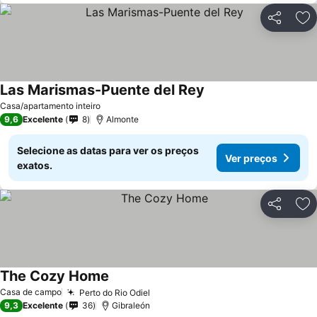
Partilhar
Ad
Las Marismas-Puente del Rey
Ver preços
Casa/apartamento inteiro
9,6
Excelente
8
Almonte
Selecione as datas para ver os preços
Ver preços
exatos.
Partilhar
Ad
The Cozy Home
Ver preços
Casa de campo
Perto do Rio Odiel
Ver preços
9,3
Excelente
36
Gibraleón