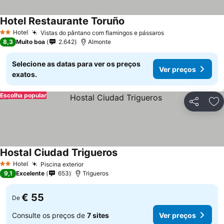
Hotel Restaurante Toruño
Ver preços
Hotel
Vistas do pântano com flamingos e pássaros
Ver preços
2 Estrelas
8,3
Muito boa
2.642
Almonte
Selecione as datas para ver os preços
Ver preços
exatos.
Escolha popular
Partilhar
Ad
Hostal Ciudad Trigueros
Ver preços
Hotel
Piscina exterior
Ver preços
2 Estrelas
9,1
Excelente
653
Trigueros
€ 55
De
Consulte os preços de
7 sites
Ver preços