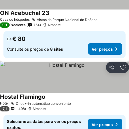
ON Acebuchal 23
Ver preços
Casa de hóspedes
Vistas do Parque Nacional de Doñana
Ver preços
9,1
Excelente
754
Almonte
€ 80
De
Consulte os preços de
8 sites
Ver preços
Partilhar
Ad
Hostal Flamingo
Ver preços
Hotel
Check-in automático conveniente
Ver preços
7,1
1.498
Almonte
Selecione as datas para ver os preços
Ver preços
exatos.