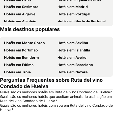
Hotéis em Sesimbra
Hotéis em Madrid
Hotéis em Algarve
Hotéis em Portugal
Hotéis em Alentejo
Hotéis em Norte de Portugal
Mais destinos populares
Hotéis em Madeira
Hotéis em Espanha
Hotéis em Monte Gordo
Hotéis em Sevilha
Hotéis em Portimão
Hotéis em Islantilla
Hotéis em Benidorm
Hotéis em Aveiro
Hotéis em Fátima
Hotéis em Barcelona
Hotéis em Tróia
Hotéis em Nazaré
Perguntas Frequentes sobre Ruta del vino
Hotéis em Évora
Hotéis em Peniche
Condado de Huelva
Hotéis em Porto Santo
Hotéis em Isla Canela
Quais são os melhores hotéis em Ruta del vino Condado de Huelva?
Hotéis em Sangenjo
Hotéis em Vila Nova de Milfontes
Quais são os melhores hotéis que aceitam animais de estimação em
Ruta del vino Condado de Huelva?
Hotéis em Vilamoura
Hotéis em Vigo
Quais são os melhores hotéis com spa em Ruta del vino Condado de
Hotéis em Roma
Hotéis em Centro de Portugal
Huelva?