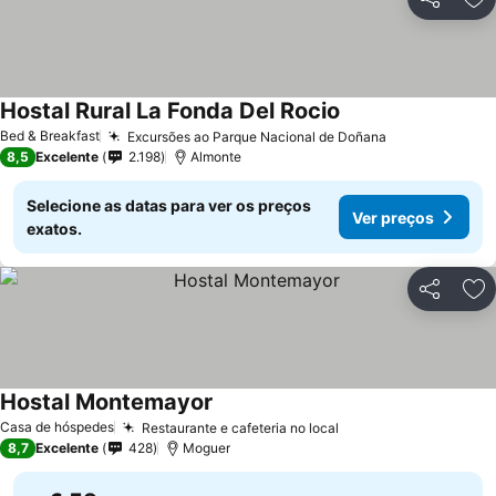
Partilhar
Ad
Hostal Rural La Fonda Del Rocio
Ver preços
Bed & Breakfast
Excursões ao Parque Nacional de Doñana
Ver preços
8,5
Excelente
2.198
Almonte
Selecione as datas para ver os preços
Ver preços
exatos.
Partilhar
Ad
Hostal Montemayor
Ver preços
Casa de hóspedes
Restaurante e cafeteria no local
Ver preços
8,7
Excelente
428
Moguer