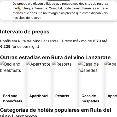
Os preços e a disponibilidade que recebemos dos sites de reserva
mudam frequentemente. Como tal, pode haver diferenças entre as
ofertas que consulta no trivago e os preços que estão disponíveis
nos sites de reserva.
Intervalo de preços
Hotéis em Ruta del vino Lanzarote -
Preço máximo
de
‎€ 79
até
‎€ 229
(price per night)
Outras estadias em Ruta del vino Lanzarote
Bed and
Aparthotel
Resorts
Casa de
Apar
breakfasts
hóspedes
Categorias de hotéis populares em Ruta del
vino Lanzarote