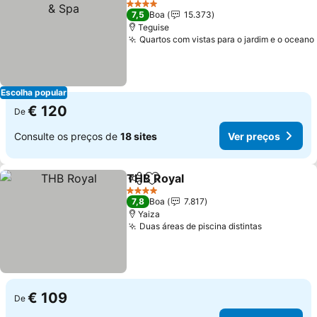
4 Estrelas
7,5
Boa
15.373
Teguise
Quartos com vistas para o jardim e o oceano
Escolha popular
€ 120
De
Consulte os preços de
18 sites
Ver preços
THB Royal
Partilhar
Adicionar aos favoritos
Ver preços
4 Estrelas
7,8
Boa
7.817
Yaiza
Duas áreas de piscina distintas
Ver preço
€ 109
De