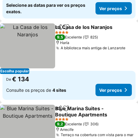
Selecione as datas para ver os preços
Ver preços
exatos.
La Casa de los Naranjos
Partilhar
Adicionar aos favoritos
Ve
4 Estrelas
9,5
Excelente
825
Haría
A biblioteca mais antiga de Lanzarote
Ver p
Escolha popular
€ 134
De
Consulte os preços de
4 sites
Ver preços
Blue Marina Suites -
Partilhar
Adicionar aos favoritos
Boutique Apartments
Ver preços
4 Estrelas
9,2
Excelente
306
Arrecife
Terraço na cobertura com vista para o mar
V