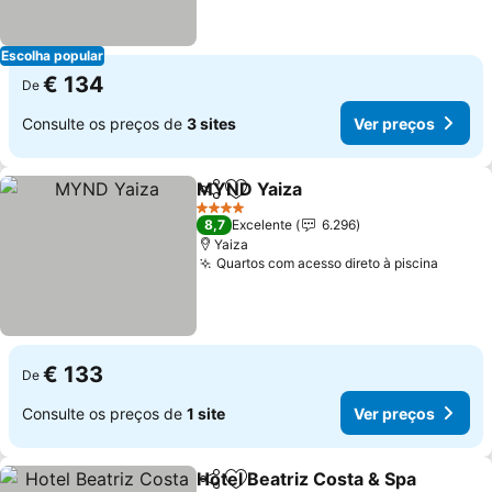
Escolha popular
€ 134
De
Consulte os preços de
3 sites
Ver preços
MYND Yaiza
Partilhar
Adicionar aos favoritos
Ver preços
4 Estrelas
8,7
Excelente
6.296
Yaiza
Quartos com acesso direto à piscina
Ver pr
€ 133
De
Consulte os preços de
1 site
Ver preços
Hotel Beatriz Costa & Spa
Partilhar
Adicionar aos favoritos