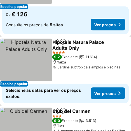
Escolha popular
€ 126
De
Consulte os preços de
5 sites
Ver preços
Hipotels Natura Palace
Partilhar
Adicionar aos favoritos
Adults Only
Ver preços
4 Estrelas
9,2
Excelente
11.614
Yaiza
Jardins subtropicais amplos e piscinas
Ver 
Escolha popular
Selecione as datas para ver os preços
Ver preços
exatos.
Club del Carmen
Partilhar
Adicionar aos favoritos
Ver preço
3 Estrelas
9,0
Excelente
3.513
Tías
A poucos passos da Praia de Los Pocillos