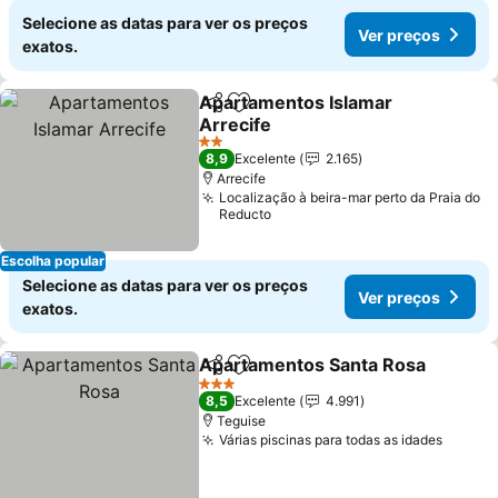
Selecione as datas para ver os preços
Ver preços
exatos.
Apartamentos Islamar
Partilhar
Adicionar aos favoritos
Arrecife
Ver preços
2 Estrelas
8,9
Excelente
2.165
Arrecife
Localização à beira-mar perto da Praia do
Reducto
Escolha popular
Selecione as datas para ver os preços
Ver preços
exatos.
Apartamentos Santa Rosa
Partilhar
Adicionar aos favoritos
3 Estrelas
8,5
Excelente
4.991
Teguise
Várias piscinas para todas as idades
Ver pr