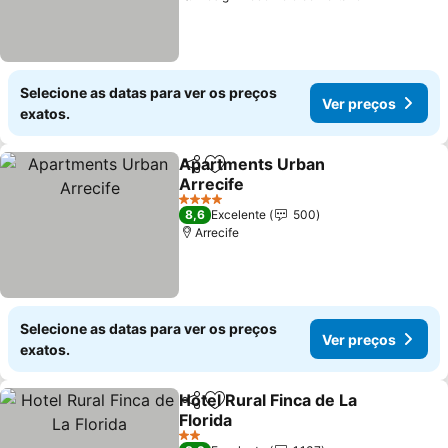
Selecione as datas para ver os preços
Ver preços
exatos.
Apartments Urban
Partilhar
Adicionar aos favoritos
Arrecife
Ver preços
4 Estrelas
8,6
Excelente
500
Arrecife
Selecione as datas para ver os preços
Ver preços
exatos.
Hotel Rural Finca de La
Partilhar
Adicionar aos favoritos
Florida
Ver preços
2 Estrelas