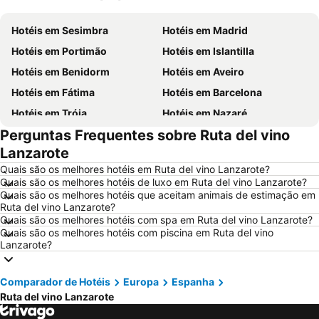
Hotéis em Sesimbra
Hotéis em Madrid
Hotéis em Portimão
Hotéis em Islantilla
Hotéis em Benidorm
Hotéis em Aveiro
Hotéis em Fátima
Hotéis em Barcelona
Hotéis em Tróia
Hotéis em Nazaré
Perguntas Frequentes sobre Ruta del vino
Hotéis em Évora
Hotéis em Peniche
Lanzarote
Hotéis em Porto Santo
Hotéis em Isla Canela
Quais são os melhores hotéis em Ruta del vino Lanzarote?
Hotéis em Sangenjo
Hotéis em Vila Nova de Milfontes
Quais são os melhores hotéis de luxo em Ruta del vino Lanzarote?
Quais são os melhores hotéis que aceitam animais de estimação em
Hotéis em Vilamoura
Hotéis em Vigo
Ruta del vino Lanzarote?
Hotéis em Roma
Hotéis em Centro de Portugal
Quais são os melhores hotéis com spa em Ruta del vino Lanzarote?
Quais são os melhores hotéis com piscina em Ruta del vino
Hotéis em Sul de Espanha
Hotéis em Málaga
Lanzarote?
Hotéis em Maiorca
Hotéis em Andaluzia
Hotéis em Minorca
Hotéis em Ibiza
Comparador de Hotéis
Europa
Espanha
Ruta del vino Lanzarote
Hotéis em Ilha do Sal
Hotéis em Galiza