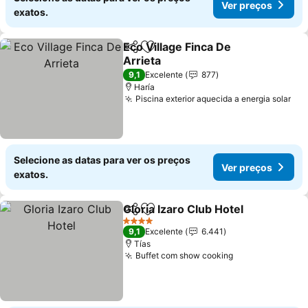
Ver preços
exatos.
Eco Village Finca De
Partilhar
Adicionar aos favoritos
Arrieta
Ver preços
9,1
Excelente
877
Haría
Piscina exterior aquecida a energia solar
Ver
Selecione as datas para ver os preços
Ver preços
exatos.
Gloria Izaro Club Hotel
Partilhar
Adicionar aos favoritos
Ver
4 Estrelas
9,1
Excelente
6.441
Tías
Buffet com show cooking
Ver preços