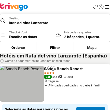
Favoritos
Iniciar
Me
Destino
Ruta del vino Lanzarote
Check-in/out
Hóspedes e quartos
Escolha as datas
2 hóspedes, 1 quarto.
Ordenar
Filtrar
Mapa
Hotéis em Ruta del vino Lanzarote (Espanha)
Como os pagamentos influenciam os resultados
Sands Beach Resort
Partilhar
Adicionar aos favoritos
Ver p
4 Estrelas
7,8
Boa
3.964
Teguise
Atividades dedicadas no clube infantil
Ver 
Selecione as datas para ver os preços