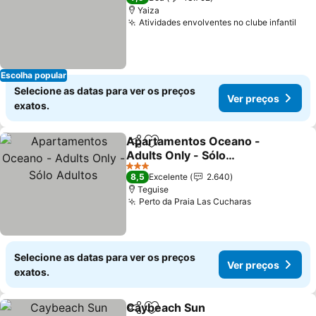
Yaiza
Atividades envolventes no clube infantil
Ver
Escolha popular
Selecione as datas para ver os preços
Ver preços
exatos.
Apartamentos Oceano -
Partilhar
Adicionar aos favoritos
Adults Only - Sólo
Adultos
Ver preços
3 Estrelas
8,5
Excelente
2.640
Teguise
Perto da Praia Las Cucharas
Ver preços
Selecione as datas para ver os preços
Ver preços
exatos.
Caybeach Sun
Partilhar
Adicionar aos favoritos
Ver preços