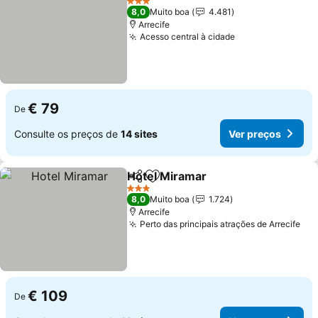
3 Estrelas
8,0
Muito boa
4.481
Arrecife
Acesso central à cidade
Ver preços
€ 79
De
Consulte os preços de
14 sites
Ver preços
Hotel Miramar
Partilhar
Adicionar aos favoritos
Ver preços
3 Estrelas
8,0
Muito boa
1.724
Arrecife
Perto das principais atrações de Arrecife
Ver
€ 109
De