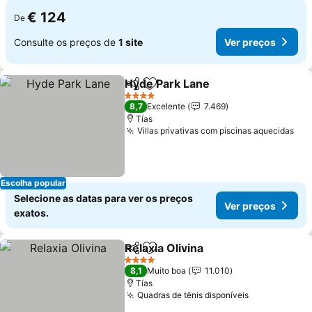
€ 124
De
Consulte os preços de
1 site
Ver preços
Hyde Park Lane
Partilhar
Adicionar aos favoritos
Ver preços
4 Estrelas
8,7
Excelente
7.469
Tías
Villas privativas com piscinas aquecidas
Ver
Escolha popular
Selecione as datas para ver os preços
Ver preços
exatos.
Relaxia Olivina
Partilhar
Adicionar aos favoritos
Ver preços
4 Estrelas
8,1
Muito boa
11.010
Tías
Quadras de tênis disponíveis
Ver preços