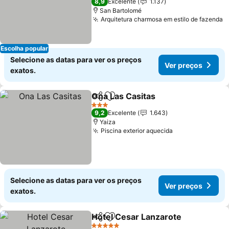
8,9
Excelente
1.137
San Bartolomé
Arquitetura charmosa em estilo de fazenda
V
Escolha popular
Selecione as datas para ver os preços
Ver preços
exatos.
Ona Las Casitas
Partilhar
Adicionar aos favoritos
Ver preço
3 Estrelas
9,2
Excelente
1.643
Yaiza
Piscina exterior aquecida
Ver preços
Selecione as datas para ver os preços
Ver preços
exatos.
Hotel Cesar Lanzarote
Partilhar
Adicionar aos favoritos
Ver