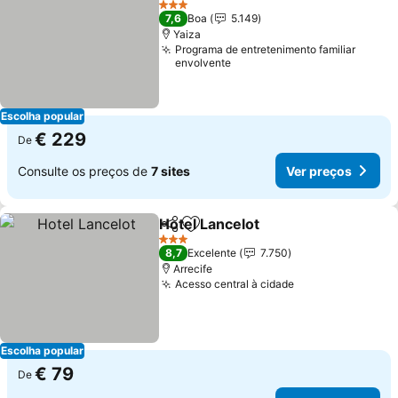
3 Estrelas
7,6
Boa
5.149
Yaiza
Programa de entretenimento familiar
envolvente
Escolha popular
€ 229
De
Consulte os preços de
7 sites
Ver preços
Hotel Lancelot
Partilhar
Adicionar aos favoritos
Ver preços
3 Estrelas
8,7
Excelente
7.750
Arrecife
Acesso central à cidade
Ver preços
Escolha popular
€ 79
De