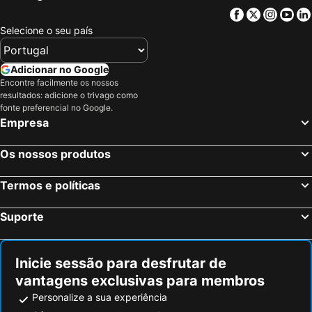
Hotéis em Douro
Hotéis em Costa da Luz
Facebook
Twitter
Insta
Yo
Hotéis em Serra da Estrela
Hotéis em Região de Lisboa
Selecione o seu país
Hotéis em Costa do Sol
Hotéis em Sardenha
Hotéis em Tenerife
Hotéis em Cabo Verde
Adicionar no Google
Hotéis em São Miguel
Hotéis em Madrid
Encontre facilmente os nossos
resultados: adicione o trivago como
fonte preferencial no Google.
Empresa
Os nossos produtos
Termos e políticas
Suporte
Inicie sessão para desfrutar de
vantagens exclusivas para membros
Personalize a sua experiência