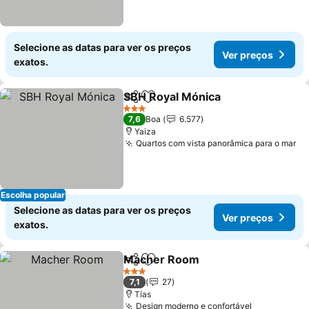
Selecione as datas para ver os preços
Ver preços
exatos.
SBH Royal Mónica
Partilhar
Adicionar aos favoritos
Ver pre
3 Estrelas
7,6
Boa
6.577
Yaiza
Quartos com vista panorâmica para o mar
Ve
Escolha popular
Selecione as datas para ver os preços
Ver preços
exatos.
Macher Room
Partilhar
Adicionar aos favoritos
Ver preços
3 Estrelas
7,1
27
Tías
Design moderno e confortável
Ver preços