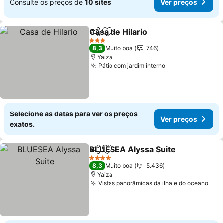
Consulte os preços de
10 sites
Ver preços
Casa de Hilario
Partilhar
Adicionar aos favoritos
Ver preços
3 Estrelas
8,3
Muito boa
746
Yaiza
Pátio com jardim interno
Ver preços
Selecione as datas para ver os preços
Ver preços
exatos.
BLUESEA Alyssa Suite
Partilhar
Adicionar aos favoritos
Ver
4 Estrelas
8,3
Muito boa
5.436
Yaiza
Vistas panorâmicas da ilha e do oceano
Ver