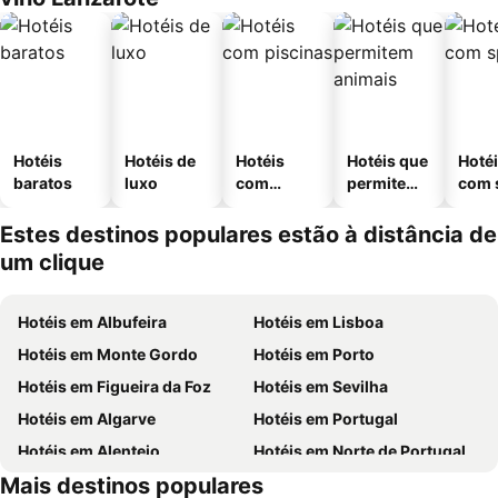
Hotéis
Hotéis de
Hotéis
Hotéis que
Hoté
baratos
luxo
com
permitem
com 
piscinas
animais
Estes destinos populares estão à distância de
um clique
Hotéis em Albufeira
Hotéis em Lisboa
Hotéis em Monte Gordo
Hotéis em Porto
Hotéis em Figueira da Foz
Hotéis em Sevilha
Hotéis em Algarve
Hotéis em Portugal
Hotéis em Alentejo
Hotéis em Norte de Portugal
Mais destinos populares
Hotéis em Madeira
Hotéis em Espanha