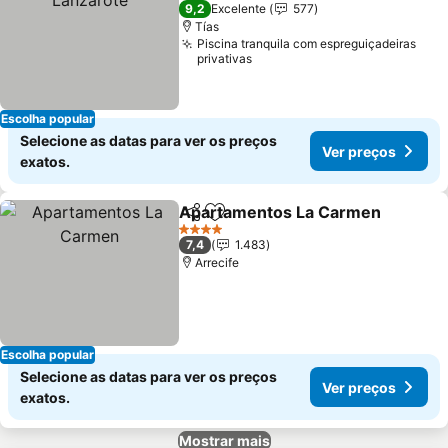
5 Estrelas
9,2
Excelente
577
Tías
Piscina tranquila com espreguiçadeiras
privativas
Escolha popular
Selecione as datas para ver os preços
Ver preços
exatos.
Apartamentos La Carmen
Partilhar
Adicionar aos favoritos
4 Estrelas
7,4
1.483
Arrecife
Escolha popular
Selecione as datas para ver os preços
Ver preços
exatos.
Mostrar mais