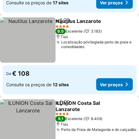
Consulte os preços de
17 sites
Ver preços
Nautilus Lanzarote
Partilhar
Adicionar aos favoritos
Ver pre
4 Estrelas
9,0
Excelente
3.183
Tías
Localização privilegiada perto da praia e
comodidades
€ 108
De
Consulte os preços de
12 sites
Ver preços
ILUNION Costa Sal
Partilhar
Adicionar aos favoritos
Lanzarote
Ver preços
4 Estrelas
9,1
Excelente
8.409
Tías
Perto da Praia de Matagorda e do calçadão
V