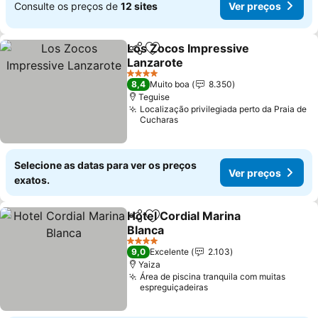
Consulte os preços de
12 sites
Ver preços
Los Zocos Impressive
Partilhar
Adicionar aos favoritos
Lanzarote
Ver preços
4 Estrelas
8,4
Muito boa
8.350
Teguise
Localização privilegiada perto da Praia de
Cucharas
Selecione as datas para ver os preços
Ver preços
exatos.
Hotel Cordial Marina
Partilhar
Adicionar aos favoritos
Blanca
Ver preços
4 Estrelas
9,0
Excelente
2.103
Yaiza
Área de piscina tranquila com muitas
espreguiçadeiras