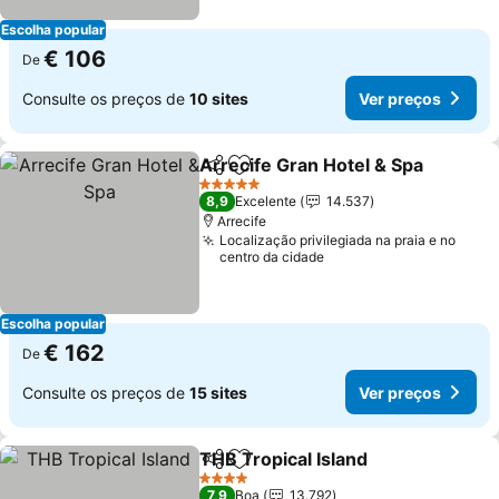
Escolha popular
€ 106
De
Consulte os preços de
10 sites
Ver preços
Arrecife Gran Hotel & Spa
Partilhar
Adicionar aos favoritos
5 Estrelas
8,9
Excelente
14.537
Arrecife
Localização privilegiada na praia e no
centro da cidade
Escolha popular
€ 162
De
Consulte os preços de
15 sites
Ver preços
THB Tropical Island
Partilhar
Adicionar aos favoritos
Ver pr
4 Estrelas
7,9
Boa
13.792