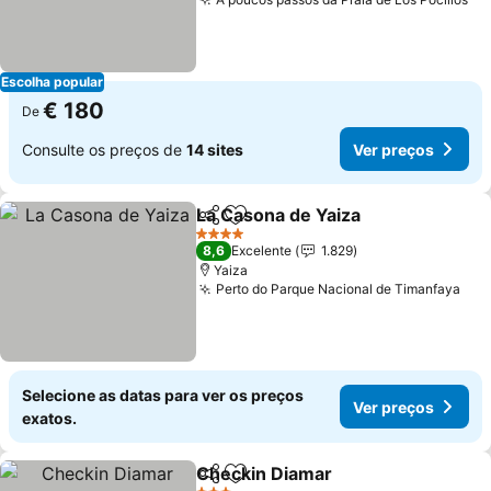
Ve
Escolha popular
€ 180
De
Consulte os preços de
14 sites
Ver preços
La Casona de Yaiza
Partilhar
Adicionar aos favoritos
Ver pr
4 Estrelas
8,6
Excelente
1.829
Yaiza
Perto do Parque Nacional de Timanfaya
Ver
Selecione as datas para ver os preços
Ver preços
exatos.
Checkin Diamar
Partilhar
Adicionar aos favoritos
Ver preço