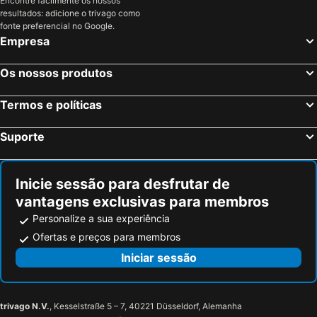
Encontre facilmente os nossos
Hotéis em Costa do Sol
Hotéis em Sardenha
resultados: adicione o trivago como
Hotéis em Tenerife
Hotéis em Cabo Verde
fonte preferencial no Google.
Empresa
Hotéis em São Miguel
Hotéis em Madrid
Os nossos produtos
Termos e políticas
Suporte
Inicie sessão para desfrutar de
vantagens exclusivas para membros
Personalize a sua experiência
Ofertas e preços para membros
Iniciar sessão
trivago N.V.
, Kesselstraße 5 – 7, 40221 Düsseldorf, Alemanha