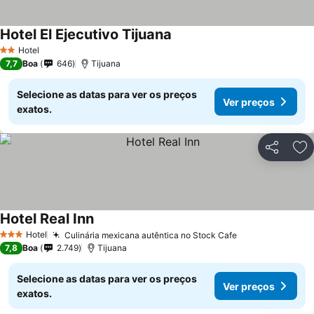
Hotel El Ejecutivo Tijuana
Hotel
2 Estrelas
7,7
Boa
646
Tijuana
Selecione as datas para ver os preços
Ver preços
exatos.
Partilhar
Ad
Hotel Real Inn
Hotel
Culinária mexicana autêntica no Stock Cafe
3 Estrelas
7,8
Boa
2.749
Tijuana
Selecione as datas para ver os preços
Ver preços
exatos.