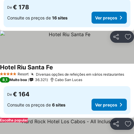
€ 178
De
Consulte os preços de
16 sites
Ver preços
Partilhar
Ad
Hotel Riu Santa Fe
Resort
Diversas opções de refeições em vários restaurantes
5 Estrelas
8,1
Muito boa
36.321
Cabo San Lucas
€ 164
De
Consulte os preços de
6 sites
Ver preços
Escolha popular
Partilhar
Ad