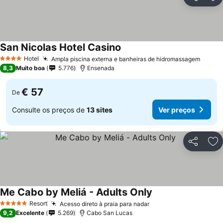
Partilhar
Ad
San Nicolas Hotel Casino
Hotel
Ampla piscina externa e banheiras de hidromassagem
4 Estrelas
8,3
Muito boa
5.776
Ensenada
€ 57
De
Consulte os preços de
13 sites
Ver preços
Partilhar
Ad
Me Cabo by Meliá - Adults Only
Resort
Acesso direto à praia para nadar
5 Estrelas
9,2
Excelente
5.269
Cabo San Lucas