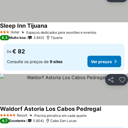
Sleep Inn Tijuana
Hotel
Espaços dedicados para reuniões e eventos
3 Estrelas
8,3
Muito boa
3.842
Tijuana
€ 82
De
Consulte os preços de
9 sites
Ver preços
Partilhar
Ad
Waldorf Astoria Los Cabos Pedregal
Resort
Piscina privativa em cada quarto
5 Estrelas
9,7
Excelente
5.904
Cabo San Lucas