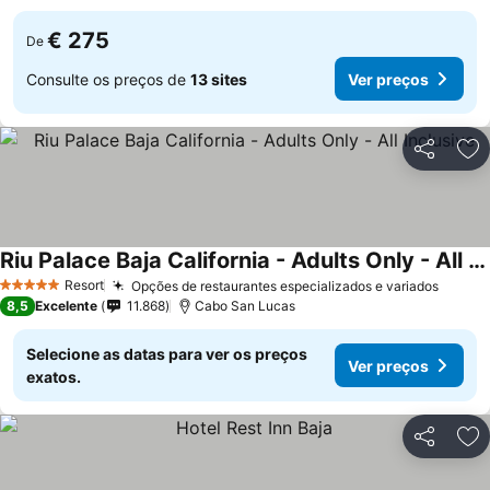
€ 275
De
Consulte os preços de
13 sites
Ver preços
Partilhar
Ad
Riu Palace Baja California - Adults Only - All Inclusive
Resort
Opções de restaurantes especializados e variados
5 Estrelas
8,5
Excelente
11.868
Cabo San Lucas
Selecione as datas para ver os preços
Ver preços
exatos.
Partilhar
Ad