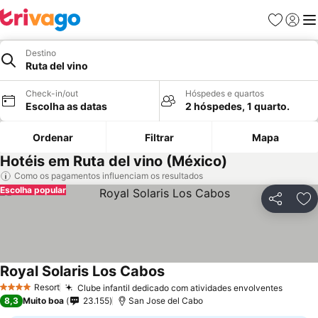
Favoritos
Iniciar
Me
Destino
Ruta del vino
Check-in/out
Hóspedes e quartos
Escolha as datas
2 hóspedes, 1 quarto.
Ordenar
Filtrar
Mapa
Hotéis em Ruta del vino (México)
Como os pagamentos influenciam os resultados
Escolha popular
Partilhar
Ad
Royal Solaris Los Cabos
Resort
Clube infantil dedicado com atividades envolventes
4 Estrelas
8,3
Muito boa
23.155
San Jose del Cabo