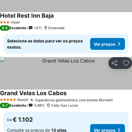
Hotel Rest Inn Baja
Hotel
3 Estrelas
9,5
Excelente
147
Ensenada
Selecione as datas para ver os preços
Ver preços
exatos.
Partilhar
Ad
Grand Velas Los Cabos
Resort
Experiência gastronômica com estrela Michelin
5 Estrelas
9,7
Excelente
5.981
Cabo San Lucas
€ 1.102
De
Consulte os preços de
13 sites
Ver preços