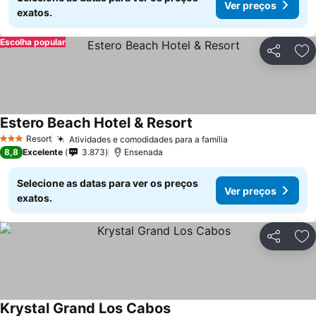
Ver preços
exatos.
Escolha popular
Partilhar
Ad
Estero Beach Hotel & Resort
Resort
Atividades e comodidades para a família
3 Estrelas
8,8
Excelente
3.873
Ensenada
Selecione as datas para ver os preços
Ver preços
exatos.
Partilhar
Ad
Krystal Grand Los Cabos