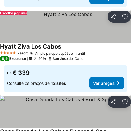
Escolha popular
Partilhar
Ad
Hyatt Ziva Los Cabos
Resort
Amplo parque aquático infantil
5 Estrelas
8,9
Excelente
21.909
San Jose del Cabo
€ 339
De
Consulte os preços de
13 sites
Ver preços
Partilhar
Ad