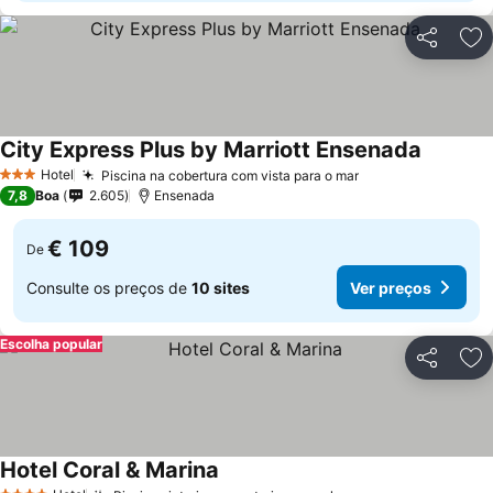
Partilhar
Ad
City Express Plus by Marriott Ensenada
Hotel
Piscina na cobertura com vista para o mar
3 Estrelas
7,8
Boa
2.605
Ensenada
€ 109
De
Consulte os preços de
10 sites
Ver preços
Escolha popular
Partilhar
Ad
Hotel Coral & Marina