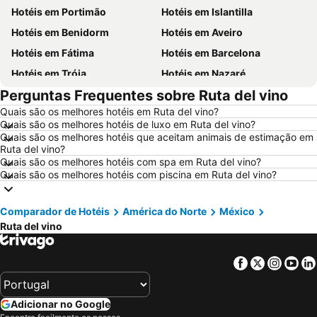
Hotéis em Portimão
Hotéis em Islantilla
Hotéis em Benidorm
Hotéis em Aveiro
Hotéis em Fátima
Hotéis em Barcelona
Hotéis em Tróia
Hotéis em Nazaré
Perguntas Frequentes sobre Ruta del vino
Hotéis em Évora
Hotéis em Peniche
Quais são os melhores hotéis em Ruta del vino?
Hotéis em Porto Santo
Hotéis em Isla Canela
Quais são os melhores hotéis de luxo em Ruta del vino?
Hotéis em Sangenjo
Hotéis em Vila Nova de Milfontes
Quais são os melhores hotéis que aceitam animais de estimação em
Ruta del vino?
Hotéis em Vilamoura
Hotéis em Vigo
Quais são os melhores hotéis com spa em Ruta del vino?
Quais são os melhores hotéis com piscina em Ruta del vino?
Hotéis em Roma
Hotéis em Espanha
Hotéis em Sul de Espanha
Hotéis em Málaga
Comparador de Hotéis
América do Norte
México
Hotéis em Maiorca
Hotéis em Andaluzia
Ruta del vino
Hotéis em Minorca
Hotéis em Ibiza
Hotéis em Ilha do Sal
Hotéis em Galiza
Facebook
Twitter
Insta
Yo
Hotéis em Douro
Hotéis em Costa da Luz
Hotéis em Serra da Estrela
Hotéis em Região de Lisboa
Adicionar no Google