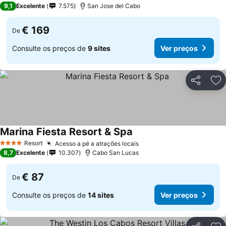
9,1
Excelente
7.575
San Jose del Cabo
€ 169
De
Consulte os preços de
9 sites
Ver preços
Partilhar
Ad
Marina Fiesta Resort & Spa
Resort
Acesso a pé a atrações locais
4 Estrelas
8,7
Excelente
10.307
Cabo San Lucas
€ 87
De
Consulte os preços de
14 sites
Ver preços