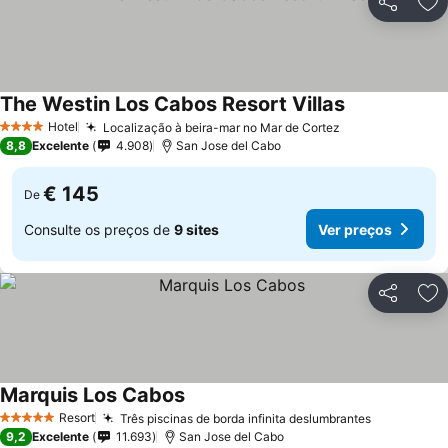
Partilhar
Ad
The Westin Los Cabos Resort Villas
Hotel
Localização à beira-mar no Mar de Cortez
4 Estrelas
8,8
Excelente
4.908
San Jose del Cabo
€ 145
De
Consulte os preços de
9 sites
Ver preços
Partilhar
Ad
Marquis Los Cabos
Resort
Três piscinas de borda infinita deslumbrantes
5 Estrelas
9,2
Excelente
11.693
San Jose del Cabo