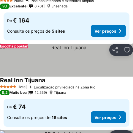
Hotel
Piscinas interiores e exteriores amplas
4 Estrelas
9,1
Excelente
6.761
Ensenada
€ 164
De
Consulte os preços de
5 sites
Ver preços
Escolha popular
Partilhar
Ad
Real Inn Tijuana
Hotel
Localização privilegiada na Zona Río
5 Estrelas
8,2
Muito boa
12.559
Tijuana
€ 74
De
Consulte os preços de
16 sites
Ver preços