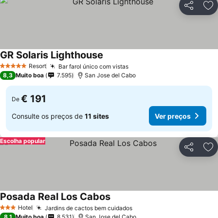
Partilhar
Ad
GR Solaris Lighthouse
Resort
Bar farol único com vistas
5 Estrelas
8,3
Muito boa
7.595
San Jose del Cabo
€ 191
De
Consulte os preços de
11 sites
Ver preços
Escolha popular
Partilhar
Ad
Posada Real Los Cabos
Hotel
Jardins de cactos bem cuidados
3 Estrelas
8,1
Muito boa
8.531
San Jose del Cabo