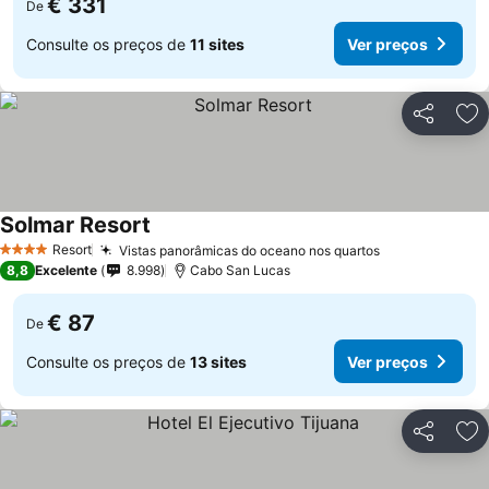
€ 331
De
Consulte os preços de
11 sites
Ver preços
Partilhar
Ad
Solmar Resort
Resort
Vistas panorâmicas do oceano nos quartos
4 Estrelas
8,8
Excelente
8.998
Cabo San Lucas
€ 87
De
Consulte os preços de
13 sites
Ver preços
Partilhar
Ad