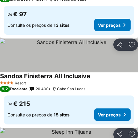
€ 97
De
Consulte os preços de
13 sites
Ver preços
Partilhar
Ad
Sandos Finisterra All Inclusive
Resort
4 Estrelas
9,2
Excelente
20.400
Cabo San Lucas
€ 215
De
Consulte os preços de
15 sites
Ver preços
Partilhar
Ad