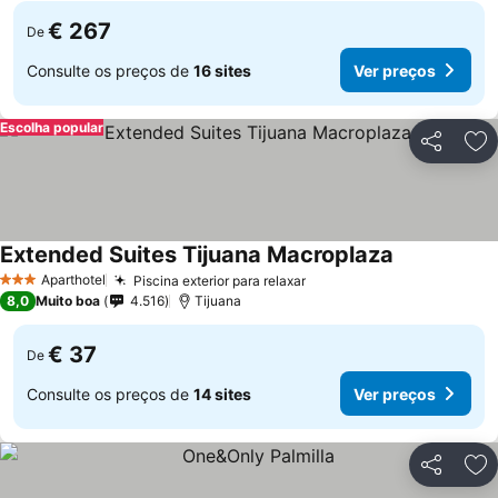
€ 267
De
Consulte os preços de
16 sites
Ver preços
Escolha popular
Partilhar
Ad
Extended Suites Tijuana Macroplaza
Aparthotel
Piscina exterior para relaxar
3 Estrelas
8,0
Muito boa
4.516
Tijuana
€ 37
De
Consulte os preços de
14 sites
Ver preços
Partilhar
Ad