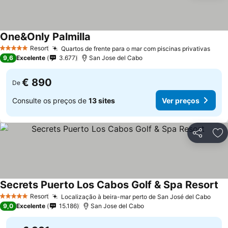
One&Only Palmilla
Resort
Quartos de frente para o mar com piscinas privativas
5 Estrelas
9,6
Excelente
3.677
San Jose del Cabo
€ 890
De
Consulte os preços de
13 sites
Ver preços
Partilhar
Ad
Secrets Puerto Los Cabos Golf & Spa Resort
Resort
Localização à beira-mar perto de San José del Cabo
5 Estrelas
9,0
Excelente
15.186
San Jose del Cabo