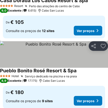
Casa Dorada Los Cabos Resort & Spa
Resort
Perto das atrações do centro de Cabo
5 Estrelas
9,0
Excelente
6.615
Cabo San Lucas
€ 105
De
Consulte os preços de
12 sites
Ver preços
Partilhar
Ad
Pueblo Bonito Rosé Resort & Spa
Hotel
Serviço dedicado na piscina e na praia
4 Estrelas
8,9
Excelente
17.175
Cabo San Lucas
€ 180
De
Consulte os preços de
9 sites
Ver preços