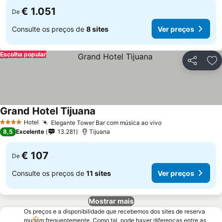
€ 1.051
De
Consulte os preços de
8 sites
Ver preços
Escolha popular
Partilhar
Ad
Grand Hotel Tijuana
Hotel
Elegante Tower Bar com música ao vivo
4 Estrelas
8,5
Excelente
13.281
Tijuana
€ 107
De
Consulte os preços de
11 sites
Ver preços
Mostrar mais
Os preços e a disponibilidade que recebemos dos sites de reserva
mudam frequentemente. Como tal, pode haver diferenças entre as