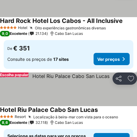
Hard Rock Hotel Los Cabos - All Inclusive
Hotel
Oito experiências gastronômicas diversas
5 Estrelas
9,0
Excelente
21.134
Cabo San Lucas
€ 351
De
Consulte os preços de
17 sites
Ver preços
Escolha popular
Partilhar
Ad
Hotel Riu Palace Cabo San Lucas
Resort
Localização à beira-mar com vista para o oceano
4 Estrelas
8,6
Excelente
32.118
Cabo San Lucas
Selecione as datas para ver os preços