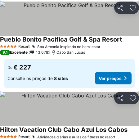
Partilhar
Ad
Pueblo Bonito Pacifica Golf & Spa Resort
Resort
Spa Armonia inspirado no bem-estar
5 Estrelas
9,1
Excelente
13.078
Cabo San Lucas
€ 227
De
Consulte os preços de
8 sites
Ver preços
Partilhar
Ad
Hilton Vacation Club Cabo Azul Los Cabos
Resort
Atividades diárias e aulas de fitness no resort
5 Estrelas