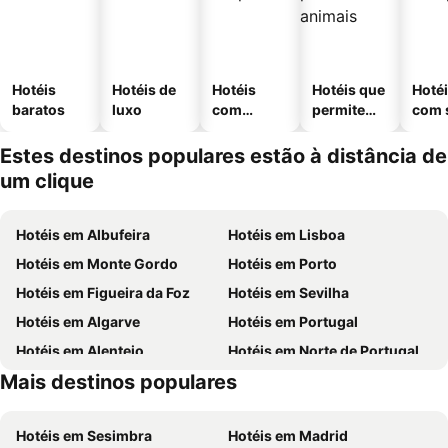
Hotéis
Hotéis de
Hotéis
Hotéis que
Hoté
baratos
luxo
com
permitem
com 
piscinas
animais
Estes destinos populares estão à distância de
um clique
Hotéis em Albufeira
Hotéis em Lisboa
Hotéis em Monte Gordo
Hotéis em Porto
Hotéis em Figueira da Foz
Hotéis em Sevilha
Hotéis em Algarve
Hotéis em Portugal
Hotéis em Alentejo
Hotéis em Norte de Portugal
Mais destinos populares
Hotéis em Madeira
Hotéis em Centro de Portugal
Hotéis em Sesimbra
Hotéis em Madrid