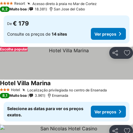
Resort
Acesso direto à praia no Mar de Cortez
4 Estrelas
8,2
Muito boa
18.381
San Jose del Cabo
€ 179
De
Consulte os preços de
14 sites
Ver preços
Escolha popular
Partilhar
Ad
Hotel Villa Marina
Hotel
Localização privilegiada no centro de Ensenada
3 Estrelas
8,1
Muito boa
3.961
Ensenada
Selecione as datas para ver os preços
Ver preços
exatos.